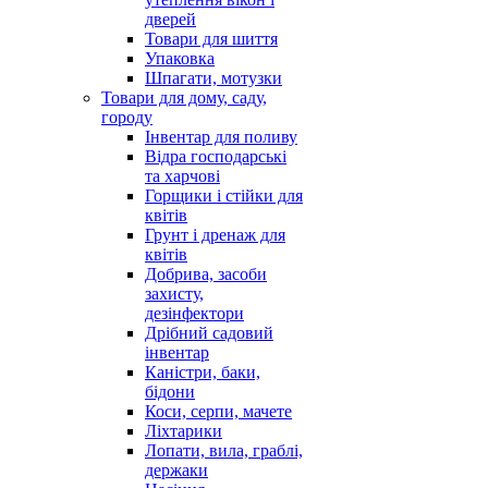
дверей
Товари для шиття
Упаковка
Шпагати, мотузки
Товари для дому, саду,
городу
Інвентар для поливу
Відра господарські
та харчові
Горщики і стійки для
квітів
Грунт і дренаж для
квітів
Добрива, засоби
захисту,
дезінфектори
Дрібний садовий
інвентар
Каністри, баки,
бідони
Коси, серпи, мачете
Ліхтарики
Лопати, вила, граблі,
держаки