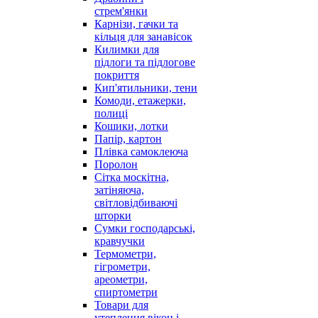
стрем'янки
Карнізи, гачки та
кільця для занавісок
Килимки для
підлоги та підлогове
покриття
Кип'ятильники, тени
Комоди, етажерки,
полиці
Кошики, лотки
Папір, картон
Плівка самоклеюча
Поролон
Сітка москітна,
затіняюча,
світловідбиваючі
шторки
Сумки господарські,
кравчучки
Термометри,
гігрометри,
ареометри,
спиртометри
Товари для
утеплення вікон і