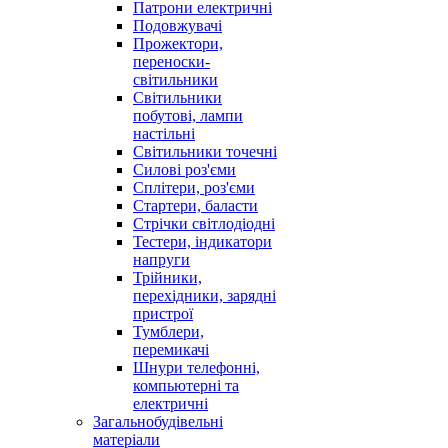
Патрони електричні
Подовжувачі
Прожектори,
переноски-
світильники
Світильники
побутові, лампи
настільні
Світильники точечні
Силові роз'єми
Сплітери, роз'єми
Стартери, баласти
Стрічки світлодіодні
Тестери, індикатори
напруги
Трійники,
перехідники, зарядні
пристрої
Тумблери,
перемикачі
Шнури телефонні,
компьютерні та
електричні
Загальнобудівельні
матеріали