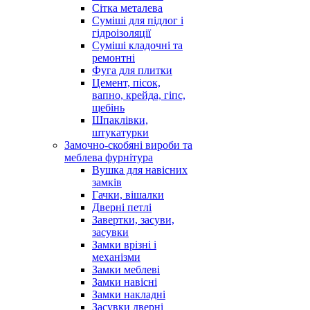
Сітка металева
Суміші для підлог і
гідроізоляції
Суміші кладочні та
ремонтні
Фуга для плитки
Цемент, пісок,
вапно, крейда, гіпс,
щебінь
Шпаклівки,
штукатурки
Замочно-скобяні вироби та
меблева фурнітура
Вушка для навісних
замків
Гачки, вішалки
Дверні петлі
Завертки, засуви,
засувки
Замки врізні і
механізми
Замки меблеві
Замки навісні
Замки накладні
Засувки дверні