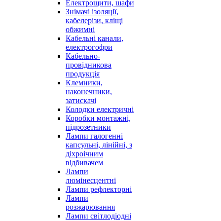
Електрощити, шафи
Знімачі ізоляції,
кабелерізи, кліщі
обжимні
Кабельні канали,
електрогофри
Кабельно-
провідникова
продукція
Клемники,
наконечники,
затискачі
Колодки електричні
Коробки монтажні,
підрозетники
Лампи галогенні
капсульні, лінійні, з
діхроічним
відбивачем
Лампи
люмінесцентні
Лампи рефлекторні
Лампи
розжарювання
Лампи світлодіодні