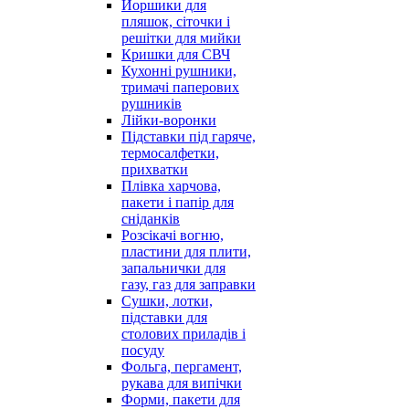
Йоршики для
пляшок, сіточки і
решітки для мийки
Кришки для СВЧ
Кухонні рушники,
тримачі паперових
рушників
Лійки-воронки
Підставки під гаряче,
термосалфетки,
прихватки
Плівка харчова,
пакети і папір для
сніданків
Розсікачі вогню,
пластини для плити,
запальнички для
газу, газ для заправки
Сушки, лотки,
підставки для
столових приладів і
посуду
Фольга, пергамент,
рукава для випічки
Форми, пакети для