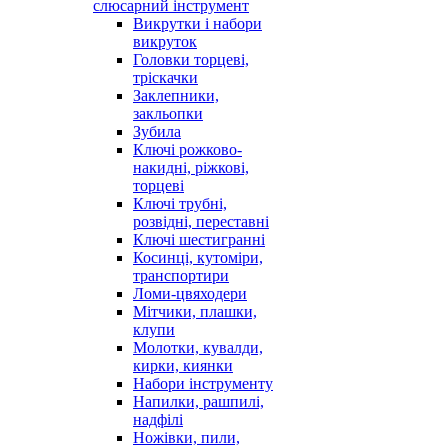
слюсарний інструмент
Викрутки і набори
викруток
Головки торцеві,
тріскачки
Заклепники,
закльопки
Зубила
Ключі рожково-
накидні, ріжкові,
торцеві
Ключі трубні,
розвідні, переставні
Ключі шестигранні
Косинці, кутоміри,
транспортири
Ломи-цвяходери
Мітчики, плашки,
клупи
Молотки, кувалди,
кирки, киянки
Набори інструменту
Напилки, рашпилі,
надфілі
Ножівки, пили,