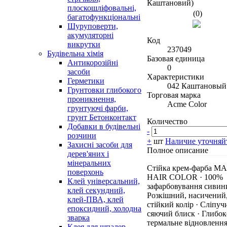
плоскошліфовальні,
(0)
багатофункціональні
Шуруповерти,
акумуляторні
Код
викрутки
237049
Будівельна хімія
Базовая единица
Антикорозійні
0
засоби
Характеристики
Герметики
042 Каштановый
Грунтовки глибокого
Торговая марка
проникнення,
Acme Color
грунтуючі фарби,
грунт Бетонконтакт
Количество
Добавки в будівельні
-
розчини
+
шт
Наличие уточняй
Захисні засоби для
Полное описание
дерев'яних і
мінеральних
Стійка крем-фарба M
поверхонь
HAIR COLOR · 100%
Клей універсальний,
зафарбовування сивини
клей секундний,
Розкішний, насичений
клей-ПВА, клей
стійкий колір · Сліпуч
епоксидний, холодна
сяючий блиск · Глибок
зварка
термальне відновлення
Клея для шпалер