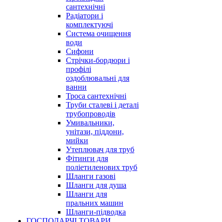
сантехнічні
Радіатори і
комплектуючі
Система очищення
води
Сифони
Стрічки-бордюри і
профілі
оздоблювальні для
ванни
Троса сантехнічні
Труби сталеві і деталі
трубопроводів
Умивальники,
унітази, піддони,
мийки
Утеплювач для труб
Фітинги для
поліетиленових труб
Шланги газові
Шланги для душа
Шланги для
пральних машин
Шланги-підводка
ГОСПОДАРЧІ ТОВАРИ