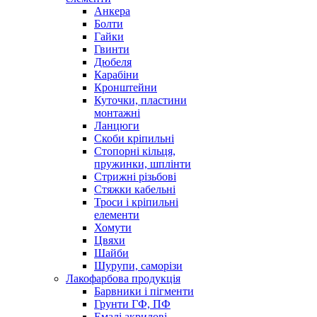
Анкера
Болти
Гайки
Гвинти
Дюбеля
Карабіни
Кронштейни
Куточки, пластини
монтажні
Ланцюги
Скоби кріпильні
Стопорні кільця,
пружинки, шплінти
Стрижні різьбові
Стяжки кабельні
Троси і кріпильні
елементи
Хомути
Цвяхи
Шайби
Шурупи, саморізи
Лакофарбова продукція
Барвники і пігменти
Грунти ГФ, ПФ
Емалі акрилові