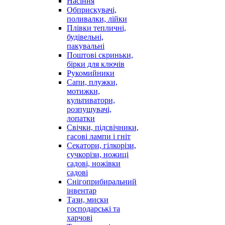
Насіння
Обприскувачі,
поливалки, лійки
Плівки тепличні,
будівельні,
пакувальні
Поштові скриньки,
бірки для ключів
Рукомийники
Сапи, плужки,
мотижки,
культиватори,
розпушувачі,
лопатки
Свічки, підсвічники,
гасові лампи і гніт
Секатори, гілкорізи,
сучкорізи, ножиці
садові, ножівки
садові
Снігоприбиральний
інвентар
Тази, миски
господарські та
харчові