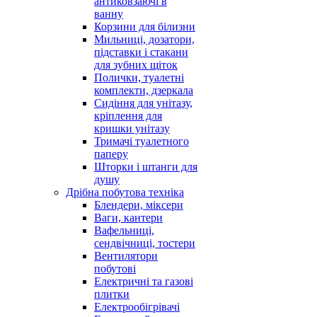
антиковзаючі в
ванну
Корзини для білизни
Мильниці, дозатори,
підставки і стакани
для зубних щіток
Полички, туалетні
комплекти, дзеркала
Сидіння для унітазу,
кріплення для
кришки унітазу
Тримачі туалетного
паперу
Шторки і штанги для
душу
Дрібна побутова техніка
Блендери, міксери
Ваги, кантери
Вафельниці,
сендвічниці, тостери
Вентилятори
побутові
Електричні та газові
плитки
Електрообігрівачі