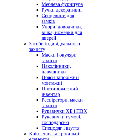
Меблева фурнітура
Ручки декоративні
Серцевини для
замків
Упори, доводчики,
вічка, номерки для
дверей
Засоби індивідуального
захисту
Маски і окуляри
захисні
Наколінники,
навушники
Пояси запобіжні і
монтажні
Протипожежний
інвентар
Респіратори, маски
захисні
Рукавички ХБ і ПВХ
Рукавички гумові,
господарські
Спецодяг і взуття
Кріплення та кріпильні
елементи