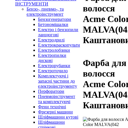
ІНСТРУМЕНТИ
волосся
Бензо-, пневмо-, та
електроінструмент
Acme Colo
Бензогенератори
Бетономішалки
MALVA(04
Електро і бензопили
ланцюгові
Каштанов
Електродрилі
Електрокраскопульти
Електролобзики
Електропилки
Фарба для
дискові
Електрорубанки
Електроточило
волосся
Комплектуючі і
запасні частини до
Acme Colo
електроінструменту
Перфоратори
MALVA(04
Пневмоінструмент
та комплектуючі
Каштанов
Фени технічні
Фрезерні машини
Шліфмашини кутові
Шліфмашини
стрічкові,