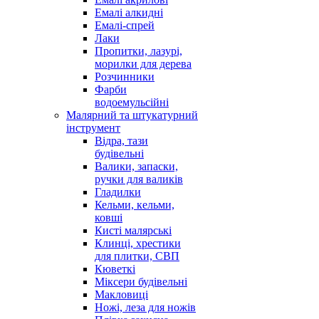
Емалі алкидні
Емалі-спрей
Лаки
Пропитки, лазурі,
морилки для дерева
Розчинники
Фарби
водоемульсійні
Малярний та штукатурний
інструмент
Відра, тази
будівельні
Валики, запаски,
ручки для валиків
Гладилки
Кельми, кельми,
ковші
Кисті малярські
Клинці, хрестики
для плитки, СВП
Кюветкі
Міксери будівельні
Макловиці
Ножі, леза для ножів