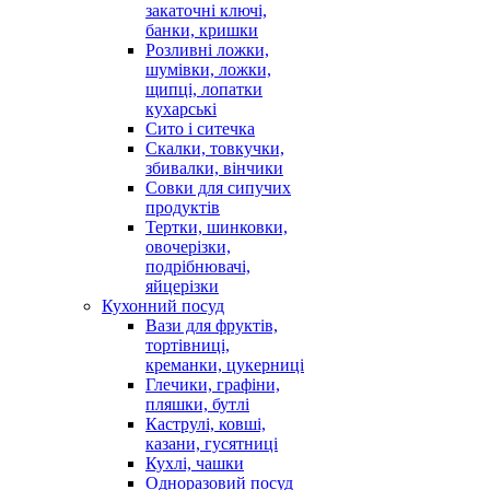
закаточні ключі,
банки, кришки
Розливні ложки,
шумівки, ложки,
щипці, лопатки
кухарські
Сито і ситечка
Скалки, товкучки,
збивалки, вінчики
Совки для сипучих
продуктів
Тертки, шинковки,
овочерізки,
подрібнювачі,
яйцерізки
Кухонний посуд
Вази для фруктів,
тортівниці,
креманки, цукерниці
Глечики, графіни,
пляшки, бутлі
Каструлі, ковші,
казани, гусятниці
Кухлі, чашки
Одноразовий посуд