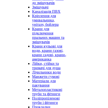
до змішувачів
Змішувачі
Каналізація ПВХ
Кріплення для
умивальника,
унітазу, бойлера
Крани для
підключення
пральних машин та
змішувачів
Крани кульові для
води, крани газові,
крани садові, крани-
американка
Лійки, стійки та
тримачі для душа
Лічильники води
Манжети гумові
Матеріали для
пакування
Металопластикові
труби та фітинги
Поліпропіленові
труби і фітинги
Прокладки