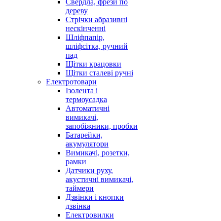
Свердла, фрези по
дереву
Стрічки абразивні
нескінченні
Шліфпапір,
шліфсітка, ручний
пад
Щітки крацовки
Щітки сталеві ручні
Електротовари
Ізолента і
термоусадка
Автоматичні
вимикачі,
запобіжники, пробки
Батарейки,
акумулятори
Вимикачі, розетки,
рамки
Датчики руху,
акустичні вимикачі,
таймери
Дзвінки і кнопки
дзвінка
Електровилки