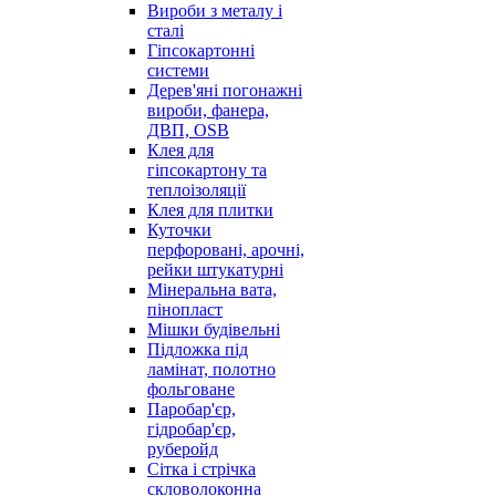
Вироби з металу і
сталі
Гіпсокартонні
системи
Дерев'яні погонажні
вироби, фанера,
ДВП, OSB
Клея для
гіпсокартону та
теплоізоляції
Клея для плитки
Куточки
перфоровані, арочні,
рейки штукатурні
Мінеральна вата,
пінопласт
Мішки будівельні
Підложка під
ламінат, полотно
фольговане
Паробар'єр,
гідробар'єр,
руберойд
Сітка і стрічка
скловолоконна