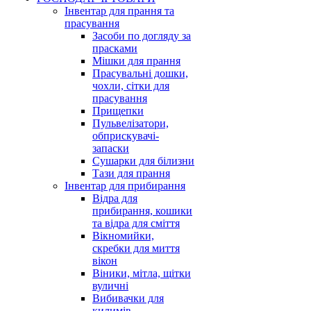
Інвентар для прання та
прасування
Засоби по догляду за
прасками
Мішки для прання
Прасувальні дошки,
чохли, сітки для
прасування
Прищепки
Пульвелізатори,
обприскувачі-
запаски
Сушарки для білизни
Тази для прання
Інвентар для прибирання
Відра для
прибирання, кошики
та відра для сміття
Вікномийки,
скребки для миття
вікон
Віники, мітла, щітки
вуличні
Вибивачки для
килимів