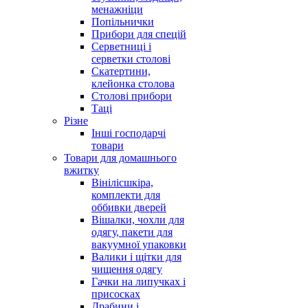
менажніци
Попільнички
Прибори для спецій
Серветниці і
серветки столові
Скатертини,
клейонка столова
Столові прибори
Таці
Різне
Інші господарчі
товари
Товари для домашнього
вжитку
Вінілісшкіра,
комплекти для
оббивки дверей
Вішалки, чохли для
одягу, пакети для
вакуумної упаковки
Валики і щітки для
чищення одягу
Гачки на липучках і
присосках
Драбини і