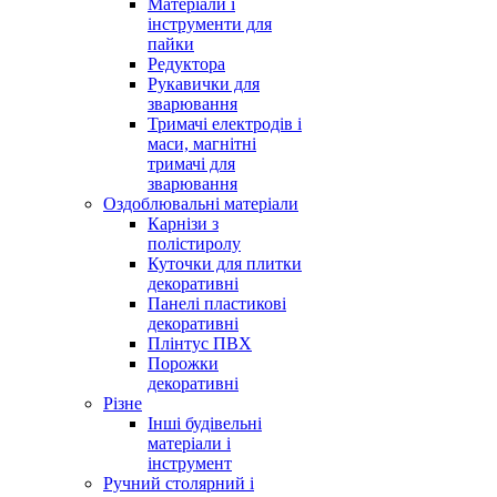
Матеріали і
інструменти для
пайки
Редуктора
Рукавички для
зварювання
Тримачі електродів і
маси, магнітні
тримачі для
зварювання
Оздоблювальні матеріали
Карнізи з
полістиролу
Куточки для плитки
декоративні
Панелі пластикові
декоративні
Плінтус ПВХ
Порожки
декоративні
Різне
Інші будівельні
матеріали і
інструмент
Ручний столярний і