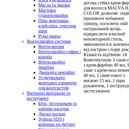
догляд стійка крем-фа
Масла та змазки
для волосся MALVA 
Мастики
COLOR дозволяє: над
гідроізоляційні
приховати небажану
Піна монтажна,
сивину, посилити свій
клей-піна, очисник
натуральний колір,
піни
підкреслити власний
Рідкі цвяхи
неповторний стиль,
Вентиляційні системи
змінюватися в залежно
Вентилятори
від настрою і пори рок
Вентиляційні гофри і
Кількість відтінків: 18
короби
Комплектація: 1 саше-
Вентиляційні
з крем-фарбою 40 мл, 
решітки
саше з крем-окислюва
Дверцята ревізійні
40 мл, 1 саше-пакет з
З'єднувально-
маскою 15 мл, 1 пара
монтажні елементи
рукавичок, 1 інструкція
для вентсистем
застосування
Витратні матеріали та
інструмент
Біти, бітотримачі та
набори насадок
Диски пильні
Зубила SDS і
коронки по бетону