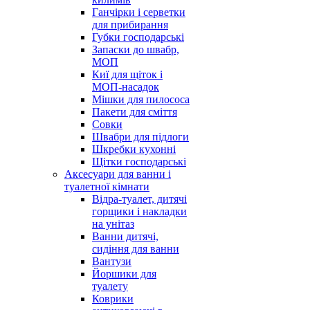
Ганчірки і серветки
для прибирання
Губки господарські
Запаски до швабр,
МОП
Киї для щіток і
МОП-насадок
Мішки для пилососа
Пакети для сміття
Совки
Швабри для підлоги
Шкребки кухонні
Щітки господарські
Аксесуари для ванни і
туалетної кімнати
Відра-туалет, дитячі
горщики і накладки
на унітаз
Ванни дитячі,
сидіння для ванни
Вантузи
Йоршики для
туалету
Коврики