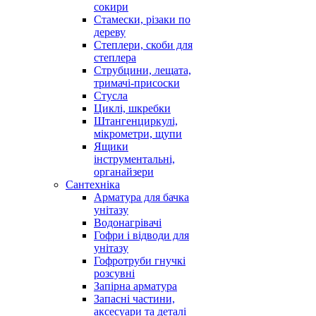
сокири
Стамески, різаки по
дереву
Степлери, скоби для
степлера
Струбцини, лещата,
тримачі-присоски
Стусла
Циклі, шкребки
Штангенциркулі,
мікрометри, щупи
Ящики
інструментальні,
органайзери
Сантехніка
Арматура для бачка
унітазу
Водонагрівачі
Гофри і відводи для
унітазу
Гофротруби гнучкі
розсувні
Запірна арматура
Запасні частини,
аксесуари та деталі