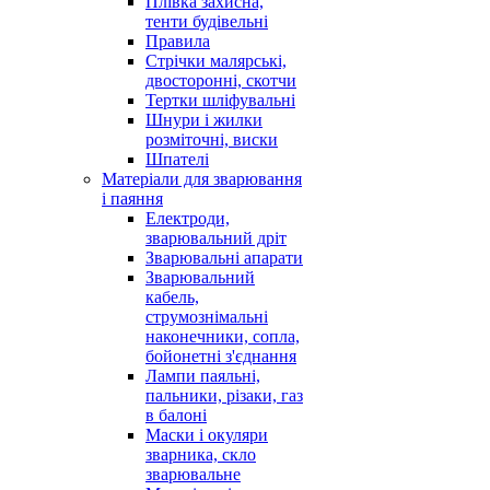
Плівка захисна,
тенти будівельні
Правила
Стрічки малярські,
двосторонні, скотчи
Тертки шліфувальні
Шнури і жилки
розміточні, виски
Шпателі
Матеріали для зварювання
і паяння
Електроди,
зварювальний дріт
Зварювальні апарати
Зварювальний
кабель,
струмознімальні
наконечники, сопла,
бойонетні з'єднання
Лампи паяльні,
пальники, різаки, газ
в балоні
Маски і окуляри
зварника, скло
зварювальне