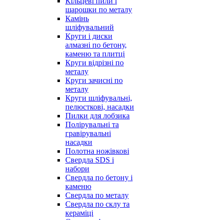
Кільцеві пили і
шарошки по металу
Камінь
шліфувальний
Круги і диски
алмазні по бетону,
каменю та плитці
Круги відрізні по
металу
Круги зачисні по
металу
Круги шліфувальні,
пелюсткові, насадки
Пилки для лобзика
Полірувальні та
гравірувальні
насадки
Полотна ножівкові
Свердла SDS і
набори
Свердла по бетону і
каменю
Свердла по металу
Свердла по склу та
кераміці