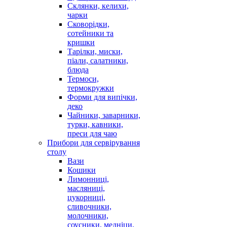
Склянки, келихи,
чарки
Сковорідки,
сотейники та
кришки
Тарілки, миски,
піали, салатники,
блюда
Термоси,
термокружки
Форми для випічки,
деко
Чайники, заварники,
турки, кавники,
преси для чаю
Прибори для сервірування
столу
Вази
Кошики
Лимонниці,
масляниці,
цукорниці,
сливочники,
молочники,
соусники, медніци,