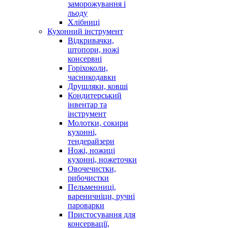
заморожування і
льоду
Хлібниці
Кухонний інструмент
Відкривачки,
штопори, ножі
консервні
Горіхоколи,
часникодавки
Друшляки, ковші
Кондитерський
інвентар та
інструмент
Молотки, сокири
кухонні,
тендерайзери
Ножі, ножиці
кухонні, ножеточки
Овочечистки,
рибочистки
Пельменниці,
вареничніци, ручні
пароварки
Пристосування для
консервації,