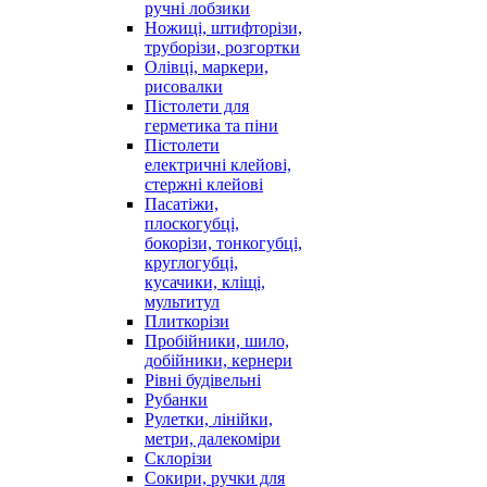
ручні лобзики
Ножиці, штифторізи,
труборізи, розгортки
Олівці, маркери,
рисовалки
Пістолети для
герметика та піни
Пістолети
електричні клейові,
стержні клейові
Пасатіжи,
плоскогубці,
бокорізи, тонкогубці,
круглогубці,
кусачики, кліщі,
мультитул
Плиткорізи
Пробійники, шило,
добійники, кернери
Рівні будівельні
Рубанки
Рулетки, лінійки,
метри, далекоміри
Склорізи
Сокири, ручки для