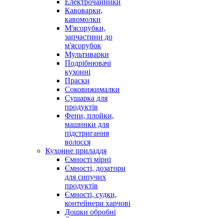
Електрочайники
Кавоварки,
кавомолки
М'ясорубки,
запчастини до
м'ясорубок
Мультиварки
Подрібнювачі
кухонні
Праски
Соковижималки
Сушарка для
продуктів
Фени, плойки,
машинки для
підстригання
волосся
Кухонне приладдя
Ємності мірні
Ємності, дозатори
для сипучих
продуктів
Ємності, судки,
контейнери харчові
Дошки обробні