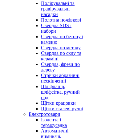
Полірувальні та
гравірувальні
насадки
Полотна ножівкові
Свердла SDS і
набори
Свердла по бетону і
каменю
Свердла по металу
Свердла по склу та
кераміці
Свердла, фрези по
дереву
Стрічки абразивні
нескінченні
Шліфпапір,
шліфсітка, ручний
пад
Щітки крацовки
Щітки сталеві ручні
Електротовари
Ізолента і
термоусадка
Автоматичні
вимикачі,