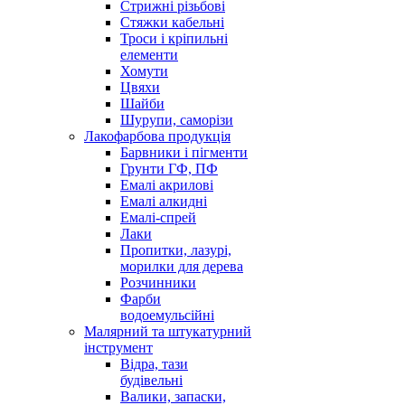
Стрижні різьбові
Стяжки кабельні
Троси і кріпильні
елементи
Хомути
Цвяхи
Шайби
Шурупи, саморізи
Лакофарбова продукція
Барвники і пігменти
Грунти ГФ, ПФ
Емалі акрилові
Емалі алкидні
Емалі-спрей
Лаки
Пропитки, лазурі,
морилки для дерева
Розчинники
Фарби
водоемульсійні
Малярний та штукатурний
інструмент
Відра, тази
будівельні
Валики, запаски,