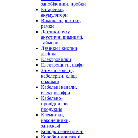
запобіжники, пробки
Батарейки,
акумулятори
Вимикачі, розетки,
рамки
Датчики руху,
акустичні вимикачі,
таймери
Дзвінки і кнопки
дзвінка
Електровилки
Електрощити, шафи
Знімачі ізоляції,
кабелерізи, кліщі
обжимні
Кабельні канали,
електрогофри
Кабельно-
провідникова
продукція
Клемники,
наконечники,
затискачі
Колодки електричні
Коробки монтажні,