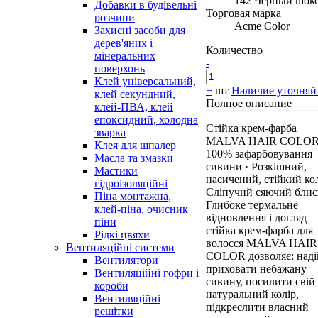
142 Черный шок
Добавки в будівельні
Торговая марка
розчини
Acme Color
Захисні засоби для
дерев'яних і
Количество
мінеральних
-
поверхонь
Клей універсальний,
+
шт
Наличие уточняй
клей секундний,
Полное описание
клей-ПВА, клей
епоксидний, холодна
Стійка крем-фарба
зварка
MALVA HAIR COLOR
Клея для шпалер
100% зафарбовування
Масла та змазки
сивини · Розкішний,
Мастики
насичений, стійкий кол
гідроізоляційні
Сліпучий сяючий блис
Піна монтажна,
Глибоке термальне
клей-піна, очисник
відновлення і догляд
піни
стійка крем-фарба для
Рідкі цвяхи
волосся MALVA HAIR
Вентиляційні системи
COLOR дозволяє: над
Вентилятори
приховати небажану
Вентиляційні гофри і
сивину, посилити свій
короби
натуральний колір,
Вентиляційні
підкреслити власний
решітки