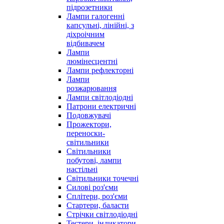
підрозетники
Лампи галогенні
капсульні, лінійні, з
діхроічним
відбивачем
Лампи
люмінесцентні
Лампи рефлекторні
Лампи
розжарювання
Лампи світлодіодні
Патрони електричні
Подовжувачі
Прожектори,
переноски-
світильники
Світильники
побутові, лампи
настільні
Світильники точечні
Силові роз'єми
Сплітери, роз'єми
Стартери, баласти
Стрічки світлодіодні
Тестери, індикатори