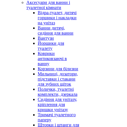
Аксесуари для ванни і
туалетної кімнати
Відра-туалет, дитячі
горщики і накладки
на унітаз
Ванни дитячі,
сидіння для ванни
Вантузи
Йоршики для
туалету
Коврики
антиковзаючі в
ванну
Корзини для білизни
Мильниці, дозатори,
підставки і стакани
для зубних щіток
Полички, туалетні
комплекти, дзеркала
Сидіння для унітазу,
кріплення для
кришки унітазу
Тримачі туалетного
паперу
Шторки і штанги для