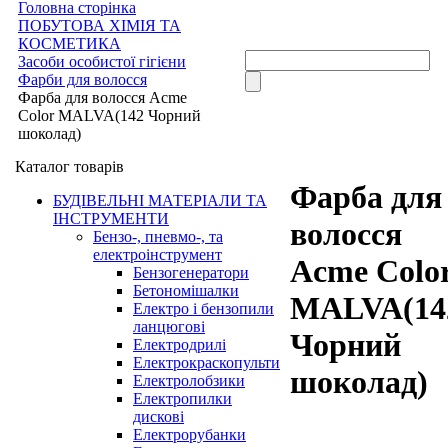
Головна сторінка
ПОБУТОВА ХІМІЯ ТА
КОСМЕТИКА
Засоби особистої гігієни
Фарби для волосся
Фарба для волосся Acme
Color MALVA(142 Чорний
шоколад)
Каталог товарів
Фарба для
БУДІВЕЛЬНІ МАТЕРІАЛИ ТА
ІНСТРУМЕНТИ
волосся
Бензо-, пневмо-, та
електроінструмент
Acme Colo
Бензогенератори
Бетономішалки
MALVA(14
Електро і бензопили
ланцюгові
Чорний
Електродрилі
Електрокраскопульти
шоколад)
Електролобзики
Електропилки
дискові
Електрорубанки