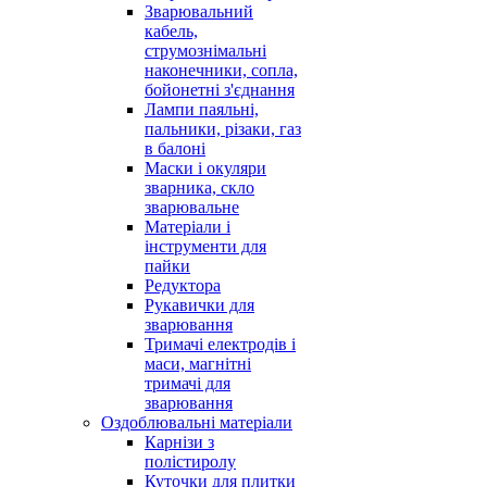
Зварювальний
кабель,
струмознімальні
наконечники, сопла,
бойонетні з'єднання
Лампи паяльні,
пальники, різаки, газ
в балоні
Маски і окуляри
зварника, скло
зварювальне
Матеріали і
інструменти для
пайки
Редуктора
Рукавички для
зварювання
Тримачі електродів і
маси, магнітні
тримачі для
зварювання
Оздоблювальні матеріали
Карнізи з
полістиролу
Куточки для плитки