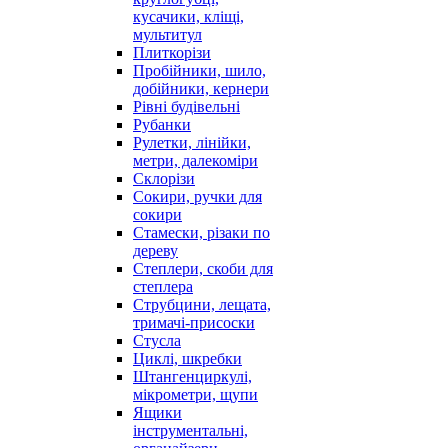
кусачики, кліщі,
мультитул
Плиткорізи
Пробійники, шило,
добійники, кернери
Рівні будівельні
Рубанки
Рулетки, лінійки,
метри, далекоміри
Склорізи
Сокири, ручки для
сокири
Стамески, різаки по
дереву
Степлери, скоби для
степлера
Струбцини, лещата,
тримачі-присоски
Стусла
Циклі, шкребки
Штангенциркулі,
мікрометри, щупи
Ящики
інструментальні,