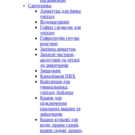
органайзери
Сантехніка
Арматура для бачка
унітазу
Водонагрівачі
Гофри і відводи для
унітазу
Гофротруби гнучкі
розсувні
Запірна арматура
Запасні частини,
аксесуари та деталі
до змішувачів
Змішувачі
Каналізація ПВХ
Кріплення для
умивальника,
унітазу, бойлера
Крани для
підключення
пральних машин та
змішувачів
Крани кульові для
води, крани газові,
крани садові, крани-