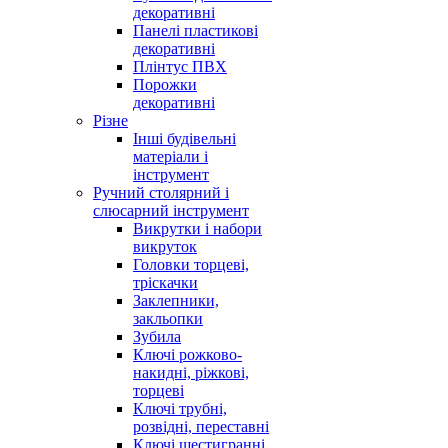
декоративні
Панелі пластикові
декоративні
Плінтус ПВХ
Порожки
декоративні
Різне
Інші будівельні
матеріали і
інструмент
Ручний столярний і
слюсарний інструмент
Викрутки і набори
викруток
Головки торцеві,
тріскачки
Заклепники,
закльопки
Зубила
Ключі рожково-
накидні, ріжкові,
торцеві
Ключі трубні,
розвідні, переставні
Ключі шестигранні