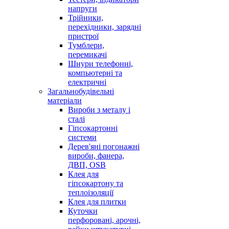
напруги
Трійники,
перехідники, зарядні
пристрої
Тумблери,
перемикачі
Шнури телефонні,
компьютерні та
електричні
Загальнобудівельні
матеріали
Вироби з металу і
сталі
Гіпсокартонні
системи
Дерев'яні погонажні
вироби, фанера,
ДВП, OSB
Клея для
гіпсокартону та
теплоізоляції
Клея для плитки
Куточки
перфоровані, арочні,