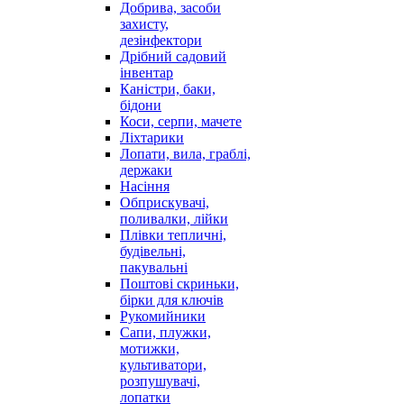
Добрива, засоби
захисту,
дезінфектори
Дрібний садовий
інвентар
Каністри, баки,
бідони
Коси, серпи, мачете
Ліхтарики
Лопати, вила, граблі,
держаки
Насіння
Обприскувачі,
поливалки, лійки
Плівки тепличні,
будівельні,
пакувальні
Поштові скриньки,
бірки для ключів
Рукомийники
Сапи, плужки,
мотижки,
культиватори,
розпушувачі,
лопатки