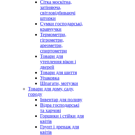
Сітка москітна,
затіняюча,
світловідбиваючі
шторки
Сумки господарські,
кравчучки
Термометри,
гігрометри,
ареометри,
спиртометри
Товари для
утеплення вікон і
дверей
Товари для шиття
Упаковка
Шпагати, мотузки
Товари для дому, саду,
городу
Інвентар для поливу
Відра господарські
та харчові
Горщики і стійки для
квітів
Грунт і дренаж для
квітів