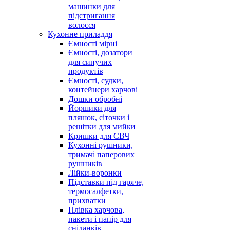
машинки для
підстригання
волосся
Кухонне приладдя
Ємності мірні
Ємності, дозатори
для сипучих
продуктів
Ємності, судки,
контейнери харчові
Дошки обробні
Йоршики для
пляшок, сіточки і
решітки для мийки
Кришки для СВЧ
Кухонні рушники,
тримачі паперових
рушників
Лійки-воронки
Підставки під гаряче,
термосалфетки,
прихватки
Плівка харчова,
пакети і папір для
сніданків