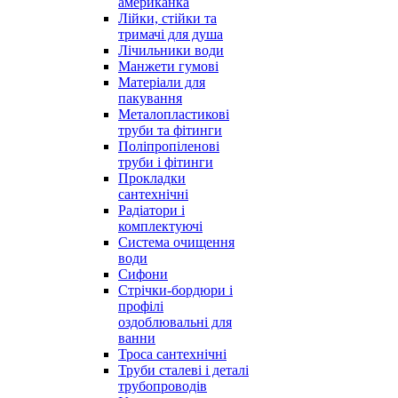
американка
Лійки, стійки та
тримачі для душа
Лічильники води
Манжети гумові
Матеріали для
пакування
Металопластикові
труби та фітинги
Поліпропіленові
труби і фітинги
Прокладки
сантехнічні
Радіатори і
комплектуючі
Система очищення
води
Сифони
Стрічки-бордюри і
профілі
оздоблювальні для
ванни
Троса сантехнічні
Труби сталеві і деталі
трубопроводів