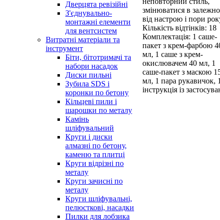
неповторний стиль,
Дверцята ревізійні
змінюватися в залежно
З'єднувально-
від настрою і пори рок
монтажні елементи
Кількість відтінків: 18
для вентсистем
Комплектація: 1 саше-
Витратні матеріали та
пакет з крем-фарбою 4
інструмент
мл, 1 саше з крем-
Біти, бітотримачі та
окислювачем 40 мл, 1
набори насадок
саше-пакет з маскою 1
Диски пильні
мл, 1 пара рукавичок, 
Зубила SDS і
інструкція із застосув
коронки по бетону
Кільцеві пили і
шарошки по металу
Камінь
шліфувальний
Круги і диски
алмазні по бетону,
каменю та плитці
Круги відрізні по
металу
Круги зачисні по
металу
Круги шліфувальні,
пелюсткові, насадки
Пилки для лобзика