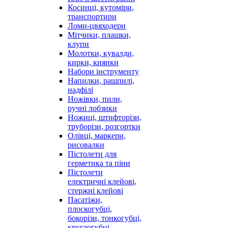
Косинці, кутоміри,
транспортири
Ломи-цвяходери
Мітчики, плашки,
клупи
Молотки, кувалди,
кирки, киянки
Набори інструменту
Напилки, рашпилі,
надфілі
Ножівки, пили,
ручні лобзики
Ножиці, штифторізи,
труборізи, розгортки
Олівці, маркери,
рисовалки
Пістолети для
герметика та піни
Пістолети
електричні клейові,
стержні клейові
Пасатіжи,
плоскогубці,
бокорізи, тонкогубці,
круглогубці,