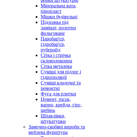
рейки штукатурні
Мінеральна вата,
пінопласт
Мішки будівельні
Підложка під
ламінат, полотно
фольговане
Паробар'єр,
гідробар'єр,
руберойд
Сітка і стрічка
скловолоконна
Сітка металева
Суміші для підлог і
гідроізоляції
Суміші кладочні та
ремонтні
Фуга для плитки
Цемент, пісок,
вапно, крейда, гіпс,
щебінь
Шпаклівки,
штукатурки
Замочно-скобяні вироби та
меблева фурнітура