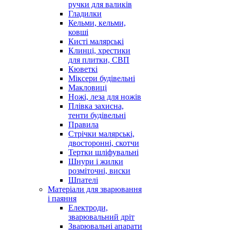
ручки для валиків
Гладилки
Кельми, кельми,
ковші
Кисті малярські
Клинці, хрестики
для плитки, СВП
Кюветкі
Міксери будівельні
Макловиці
Ножі, леза для ножів
Плівка захисна,
тенти будівельні
Правила
Стрічки малярські,
двосторонні, скотчи
Тертки шліфувальні
Шнури і жилки
розміточні, виски
Шпателі
Матеріали для зварювання
і паяння
Електроди,
зварювальний дріт
Зварювальні апарати