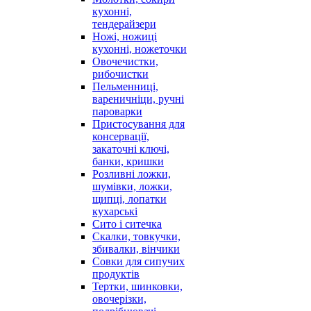
кухонні,
тендерайзери
Ножі, ножиці
кухонні, ножеточки
Овочечистки,
рибочистки
Пельменниці,
вареничніци, ручні
пароварки
Пристосування для
консервації,
закаточні ключі,
банки, кришки
Розливні ложки,
шумівки, ложки,
щипці, лопатки
кухарські
Сито і ситечка
Скалки, товкучки,
збивалки, вінчики
Совки для сипучих
продуктів
Тертки, шинковки,
овочерізки,