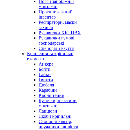
Пояси запобіжні і
монтажні
Протипожежний
інвентар
Респіратори, маски
захисні
Рукавички ХБ і ПВХ
Рукавички гумові,
господарські
Спецодяг і взуття
Кріплення та кріпильні
елементи
Анкера
Болти
Гайки
Гвинти
Дюбеля
Карабіни
Кронштейни
Куточки, пластини
монтажні
Ланцюги
Скоби кріпильні
Стопорні кільця,
пружинки, шплінти