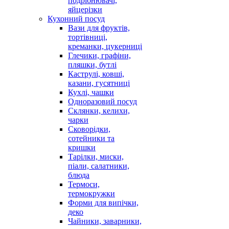
подрібнювачі,
яйцерізки
Кухонний посуд
Вази для фруктів,
тортівниці,
креманки, цукерниці
Глечики, графіни,
пляшки, бутлі
Каструлі, ковші,
казани, гусятниці
Кухлі, чашки
Одноразовий посуд
Склянки, келихи,
чарки
Сковорідки,
сотейники та
кришки
Тарілки, миски,
піали, салатники,
блюда
Термоси,
термокружки
Форми для випічки,
деко
Чайники, заварники,