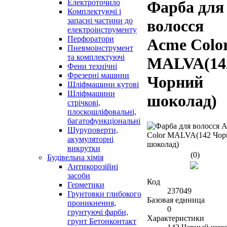
Електроточило
Фарба для
Комплектуючі і
запасні частини до
волосся
електроінструменту
Перфоратори
Acme Colo
Пневмоінструмент
та комплектуючі
MALVA(14
Фени технічні
Фрезерні машини
Чорний
Шліфмашини кутові
Шліфмашини
шоколад)
стрічкові,
плоскошліфовальні,
багатофункціональні
Шуруповерти,
акумуляторні
викрутки
(0)
Будівельна хімія
Антикорозійні
засоби
Код
Герметики
237049
Грунтовки глибокого
Базовая единица
проникнення,
0
грунтуючі фарби,
Характеристики
грунт Бетонконтакт