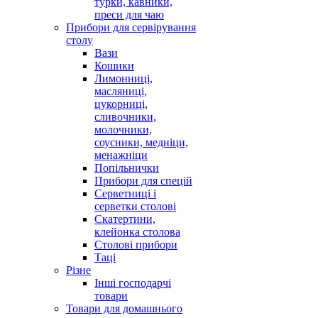
турки, кавники,
преси для чаю
Прибори для сервірування
столу
Вази
Кошики
Лимонниці,
масляниці,
цукорниці,
сливочники,
молочники,
соусники, медніци,
менажніци
Попільнички
Прибори для спецій
Серветниці і
серветки столові
Скатертини,
клейонка столова
Столові прибори
Таці
Різне
Інші господарчі
товари
Товари для домашнього