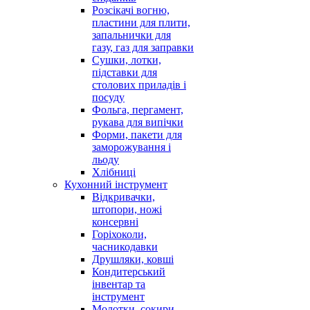
Розсікачі вогню,
пластини для плити,
запальнички для
газу, газ для заправки
Сушки, лотки,
підставки для
столових приладів і
посуду
Фольга, пергамент,
рукава для випічки
Форми, пакети для
заморожування і
льоду
Хлібниці
Кухонний інструмент
Відкривачки,
штопори, ножі
консервні
Горіхоколи,
часникодавки
Друшляки, ковші
Кондитерський
інвентар та
інструмент
Молотки, сокири