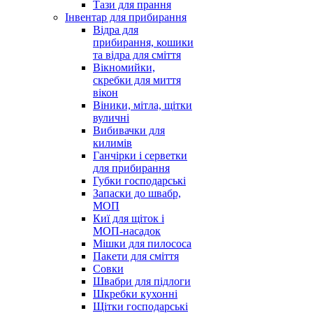
Тази для прання
Інвентар для прибирання
Відра для
прибирання, кошики
та відра для сміття
Вікномийки,
скребки для миття
вікон
Віники, мітла, щітки
вуличні
Вибивачки для
килимів
Ганчірки і серветки
для прибирання
Губки господарські
Запаски до швабр,
МОП
Киї для щіток і
МОП-насадок
Мішки для пилососа
Пакети для сміття
Совки
Швабри для підлоги
Шкребки кухонні
Щітки господарські