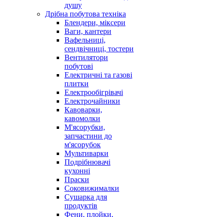
душу
Дрібна побутова техніка
Блендери, міксери
Ваги, кантери
Вафельниці,
сендвічниці, тостери
Вентилятори
побутові
Електричні та газові
плитки
Електрообігрівачі
Електрочайники
Кавоварки,
кавомолки
М'ясорубки,
запчастини до
м'ясорубок
Мультиварки
Подрібнювачі
кухонні
Праски
Соковижималки
Сушарка для
продуктів
Фени, плойки,