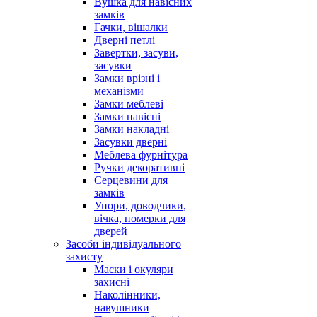
Вушка для навісних
замків
Гачки, вішалки
Дверні петлі
Завертки, засуви,
засувки
Замки врізні і
механізми
Замки меблеві
Замки навісні
Замки накладні
Засувки дверні
Меблева фурнітура
Ручки декоративні
Серцевини для
замків
Упори, доводчики,
вічка, номерки для
дверей
Засоби індивідуального
захисту
Маски і окуляри
захисні
Наколінники,
навушники