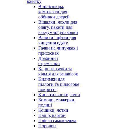
вжитку
Вінілісшкіра,
комплекти для
оббивки дверей
Вішалки, чохли для
одягу, пакети для
вакуумної упаковки
Валики і щітки для
чищення одягу
Гачки на липучках і
присосках
Драбини і
стрем'янки
Карнізи, гачки та
кільця для занавісок
Килимки для
підлоги та підлогове
покриття
Кип'ятильники, тени
Комоди, етажерки,
полиці
Кошики, лотки
Папір, картон
Плівка самоклеюча
Поролон