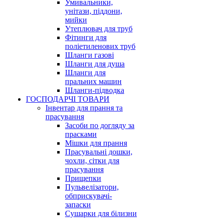
Умивальники,
унітази, піддони,
мийки
Утеплювач для труб
Фітинги для
поліетиленових труб
Шланги газові
Шланги для душа
Шланги для
пральних машин
Шланги-підводка
ГОСПОДАРЧІ ТОВАРИ
Інвентар для прання та
прасування
Засоби по догляду за
прасками
Мішки для прання
Прасувальні дошки,
чохли, сітки для
прасування
Прищепки
Пульвелізатори,
обприскувачі-
запаски
Сушарки для білизни