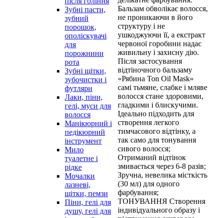
після гоління
Бальзам обволікає волосся,
Зубні пасти,
не проникаючи в його
зубний
структуру і не
порошок,
ушкоджуючи її, а екстракт
ополіскувачі
червоної горобини надає
для
живильну і захисну дію.
порожнини
Після застосування
рота
відтіночного бальзаму
Зубні щітки,
«Рябина Ton Oil Mask»
зубочистки і
самі тьмяне, слабке і мляве
футляри
волосся стане здоровими,
Лаки, піни,
гладкими і блискучими.
гелі, муси для
Ідеально підходить для
волосся
створення легкого
Манікюрний і
тимчасового відтінку, а
педікюрний
так само для тонування
інструмент
сивого волосся;
Мило
Отриманий відтінок
туалетне і
змивається через 6-8 разів;
рідке
Зручна, невелика місткість
Мочалки
(30 мл) для одного
лазневі,
фарбування;
щітки, пемзи
ТОНУВАННЯ Створення
Піни, гелі для
індивідуального образу і
душу, гелі для