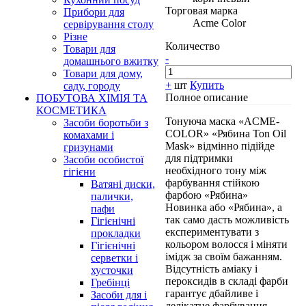
Торговая марка
Прибори для
Acme Color
сервірування столу
Різне
Количество
Товари для
-
домашнього вжитку
Товари для дому,
+
шт
Купить
саду, городу
Полное описание
ПОБУТОВА ХІМІЯ ТА
КОСМЕТИКА
Тонуюча маска «ACME-
Засоби боротьби з
COLOR» «Рябина Ton Oil
комахами і
Mask» відмінно підійде
гризунами
для підтримки
Засоби особистої
необхідного тону між
гігієни
фарбування стійкою
Ватяні диски,
фарбою «Рябина»
палички,
Новинка або «Рябина», а
пафи
так само дасть можливість
Гігієнічні
експериментувати з
прокладки
кольором волосся і міняти
Гігієнічні
імідж за своїм бажанням.
серветки і
Відсутність аміаку і
хусточки
пероксидів в складі фарби
Гребінці
гарантує дбайливе і
Засоби для і
делікатне фарбування.