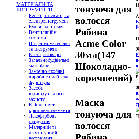
МАТЕРІАЛИ ТА
Н
тонуюча для
ІНСТРУМЕНТИ
Бензо-, пневмо-, та
А
волосся
електроінструмент
В
Будівельна хімія
Р
Рябина
Вентиляційні
системи
Н
Acme Color
Витратні матеріали
та інструмент
0
30мл(147
Електротовари
P
Загальнобудівельні
п
Шоколадно-
матеріали
в
Замочно-скобяні
коричневий)
вироби та меблева
фурнітура
0
Засоби
в
індивідуального
ж
захисту
Маска
т
Кріплення та
кріпильні елементи
тонуюча для
Лакофарбова
продукція
волосся
Малярний та
штукатурний
Рябина
інструмент