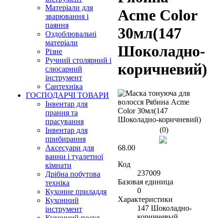
Матеріали для
Acme Color
зварювання і
паяння
30мл(147
Оздоблювальні
матеріали
Шоколадно-
Різне
Ручний столярний і
коричневий)
слюсарний
інструмент
Сантехніка
ГОСПОДАРЧІ ТОВАРИ
Інвентар для
прання та
прасування
(0)
Інвентар для
прибирання
68.00
Аксесуари для
ванни і туалетної
Код
кімнати
237009
Дрібна побутова
Базовая единица
техніка
0
Кухонне приладдя
Характеристики
Кухонний
147 Шоколадно-
інструмент
коричневый
Кухонний посуд