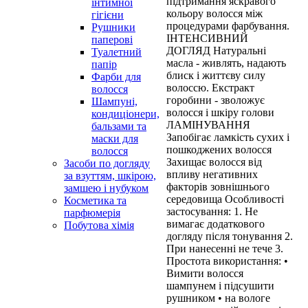
підтримання яскравого
інтимної
кольору волосся між
гігієни
процедурами фарбування.
Рушники
ІНТЕНСИВНИЙ
паперові
ДОГЛЯД Натуральні
Туалетний
масла - живлять, надають
папір
блиск і життєву силу
Фарби для
волоссю. Екстракт
волосся
горобини - зволожує
Шампуні,
волосся і шкіру голови
кондиціонери,
ЛАМІНУВАННЯ
бальзами та
Запобігає ламкість сухих і
маски для
пошкоджених волосся
волосся
Захищає волосся від
Засоби по догляду
впливу негативних
за взуттям, шкірою,
факторів зовнішнього
замшею і нубуком
середовища Особливості
Косметика та
застосування: 1. Не
парфюмерія
вимагає додаткового
Побутова хімія
догляду після тонування 2.
При нанесенні не тече 3.
Простота використання: •
Вимити волосся
шампунем і підсушити
рушником • на вологе