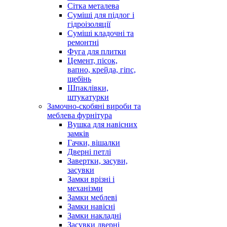
Сітка металева
Суміші для підлог і
гідроізоляції
Суміші кладочні та
ремонтні
Фуга для плитки
Цемент, пісок,
вапно, крейда, гіпс,
щебінь
Шпаклівки,
штукатурки
Замочно-скобяні вироби та
меблева фурнітура
Вушка для навісних
замків
Гачки, вішалки
Дверні петлі
Завертки, засуви,
засувки
Замки врізні і
механізми
Замки меблеві
Замки навісні
Замки накладні
Засувки дверні