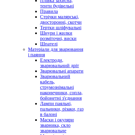
Плівка захисна,
тенти будівельні
Правила
Стрічки малярські,
двосторонні, скотчи
Тертки шліфувальні
Шнури і жилки
розміточні, виски
Шпателі
Матеріали для зварювання
і паяння
Електроди,
зварювальний дріт
Зварювальні апарати
Зварювальний
кабель,
струмознімальні
наконечники, сопла,
бойонетні з'єднання
Лампи паяльні,
пальники, різаки, газ
в балоні
Маски і окуляри
зварника, скло
зварювальне