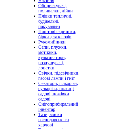
Насіння
Обприскувачі,
поливалки, лійки
Плівки тепличні,
будівельні,
пакувальні
Поштові скриньки,
бірки для ключів
Рукомийники
Сапи, плужки,
мотижки,
культиватори,
розпушувачі,
лопатки
Свічки, підсвічники,
гасові лампи і гніт
Секатори, гілкорізи,
сучкорізи, ножиці
садові, ножівки
садові
Снігоприбиральний
інвентар
Тази, миски
господарські та
харчові