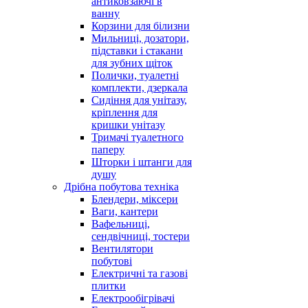
антиковзаючі в
ванну
Корзини для білизни
Мильниці, дозатори,
підставки і стакани
для зубних щіток
Полички, туалетні
комплекти, дзеркала
Сидіння для унітазу,
кріплення для
кришки унітазу
Тримачі туалетного
паперу
Шторки і штанги для
душу
Дрібна побутова техніка
Блендери, міксери
Ваги, кантери
Вафельниці,
сендвічниці, тостери
Вентилятори
побутові
Електричні та газові
плитки
Електрообігрівачі