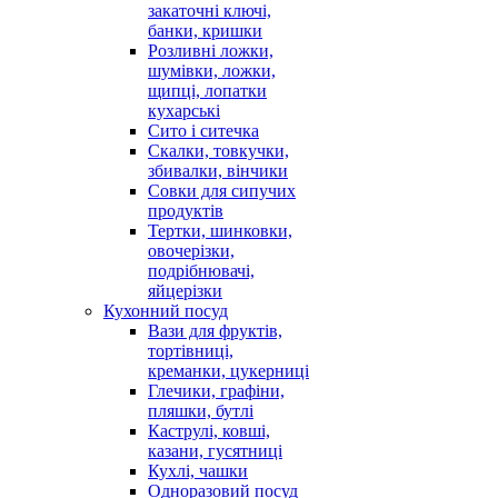
закаточні ключі,
банки, кришки
Розливні ложки,
шумівки, ложки,
щипці, лопатки
кухарські
Сито і ситечка
Скалки, товкучки,
збивалки, вінчики
Совки для сипучих
продуктів
Тертки, шинковки,
овочерізки,
подрібнювачі,
яйцерізки
Кухонний посуд
Вази для фруктів,
тортівниці,
креманки, цукерниці
Глечики, графіни,
пляшки, бутлі
Каструлі, ковші,
казани, гусятниці
Кухлі, чашки
Одноразовий посуд