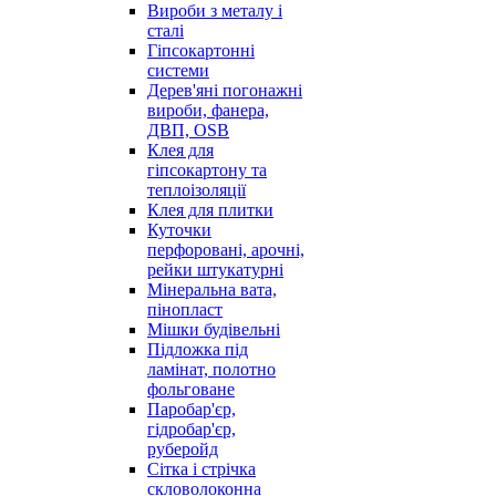
Вироби з металу і
сталі
Гіпсокартонні
системи
Дерев'яні погонажні
вироби, фанера,
ДВП, OSB
Клея для
гіпсокартону та
теплоізоляції
Клея для плитки
Куточки
перфоровані, арочні,
рейки штукатурні
Мінеральна вата,
пінопласт
Мішки будівельні
Підложка під
ламінат, полотно
фольговане
Паробар'єр,
гідробар'єр,
руберойд
Сітка і стрічка
скловолоконна