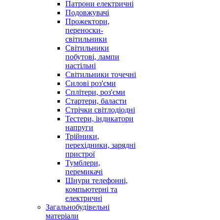
Патрони електричні
Подовжувачі
Прожектори,
переноски-
світильники
Світильники
побутові, лампи
настільні
Світильники точечні
Силові роз'єми
Сплітери, роз'єми
Стартери, баласти
Стрічки світлодіодні
Тестери, індикатори
напруги
Трійники,
перехідники, зарядні
пристрої
Тумблери,
перемикачі
Шнури телефонні,
компьютерні та
електричні
Загальнобудівельні
матеріали