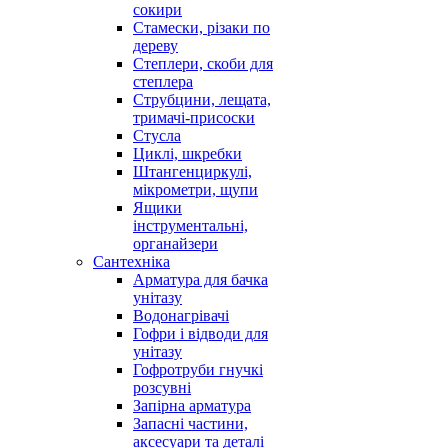
сокири
Стамески, різаки по
дереву
Степлери, скоби для
степлера
Струбцини, лещата,
тримачі-присоски
Стусла
Циклі, шкребки
Штангенциркулі,
мікрометри, щупи
Ящики
інструментальні,
органайзери
Сантехніка
Арматура для бачка
унітазу
Водонагрівачі
Гофри і відводи для
унітазу
Гофротруби гнучкі
розсувні
Запірна арматура
Запасні частини,
аксесуари та деталі