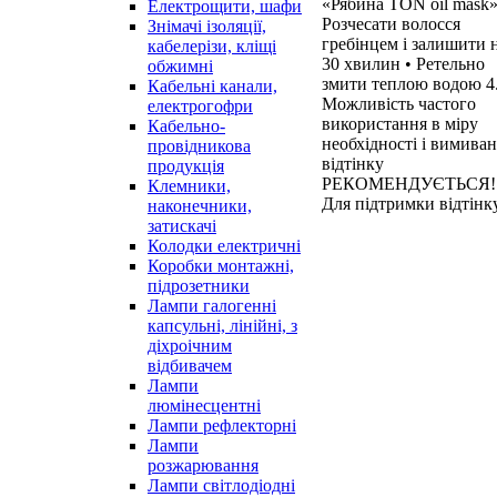
«Рябина TON oil mask»
Електрощити, шафи
Розчесати волосся
Знімачі ізоляції,
гребінцем і залишити 
кабелерізи, кліщі
30 хвилин • Ретельно
обжимні
змити теплою водою 4
Кабельні канали,
Можливість частого
електрогофри
використання в міру
Кабельно-
необхідності і вимива
провідникова
відтінку
продукція
РЕКОМЕНДУЄТЬСЯ!
Клемники,
Для підтримки відтінку
наконечники,
затискачі
Колодки електричні
Коробки монтажні,
підрозетники
Лампи галогенні
капсульні, лінійні, з
діхроічним
відбивачем
Лампи
люмінесцентні
Лампи рефлекторні
Лампи
розжарювання
Лампи світлодіодні