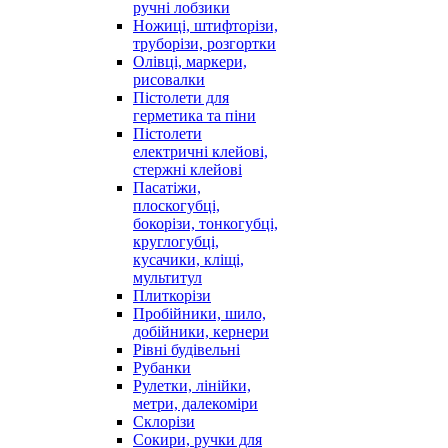
ручні лобзики
Ножиці, штифторізи,
труборізи, розгортки
Олівці, маркери,
рисовалки
Пістолети для
герметика та піни
Пістолети
електричні клейові,
стержні клейові
Пасатіжи,
плоскогубці,
бокорізи, тонкогубці,
круглогубці,
кусачики, кліщі,
мультитул
Плиткорізи
Пробійники, шило,
добійники, кернери
Рівні будівельні
Рубанки
Рулетки, лінійки,
метри, далекоміри
Склорізи
Сокири, ручки для