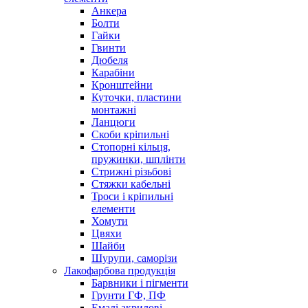
Анкера
Болти
Гайки
Гвинти
Дюбеля
Карабіни
Кронштейни
Куточки, пластини
монтажні
Ланцюги
Скоби кріпильні
Стопорні кільця,
пружинки, шплінти
Стрижні різьбові
Стяжки кабельні
Троси і кріпильні
елементи
Хомути
Цвяхи
Шайби
Шурупи, саморізи
Лакофарбова продукція
Барвники і пігменти
Грунти ГФ, ПФ
Емалі акрилові