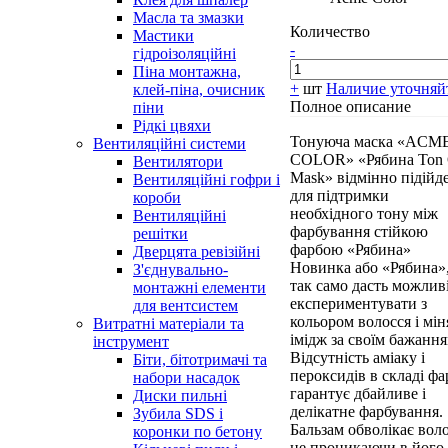
Масла та змазки
Количество
Мастики
-
гідроізоляційні
Піна монтажна,
+
шт
Наличие уточняй
клей-піна, очисник
Полное описание
піни
Рідкі цвяхи
Тонуюча маска «ACM
Вентиляційні системи
COLOR» «Рябина Ton 
Вентилятори
Mask» відмінно підійд
Вентиляційні гофри і
для підтримки
короби
необхідного тону між
Вентиляційні
фарбування стійкою
решітки
фарбою «Рябина»
Дверцята ревізійні
Новинка або «Рябина»,
З'єднувально-
так само дасть можлив
монтажні елементи
експериментувати з
для вентсистем
кольором волосся і мін
Витратні матеріали та
імідж за своїм бажання
інструмент
Відсутність аміаку і
Біти, бітотримачі та
пероксидів в складі ф
набори насадок
гарантує дбайливе і
Диски пильні
делікатне фарбування.
Зубила SDS і
Бальзам обволікає воло
коронки по бетону
не проникаючи в його