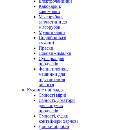
Електрочайники
Кавоварки,
кавомолки
М'ясорубки,
запчастини до
м'ясорубок
Мультиварки
Подрібнювачі
кухонні
Праски
Соковижималки
Сушарка для
продуктів
Фени, плойки,
машинки для
підстригання
волосся
Кухонне приладдя
Ємності мірні
Ємності, дозатори
для сипучих
продуктів
Ємності, судки,
контейнери харчові
Дошки обробні