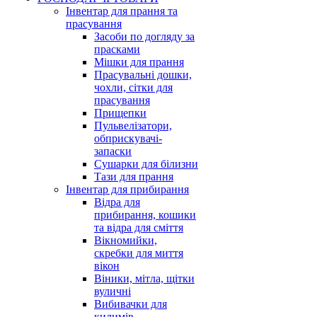
Інвентар для прання та
прасування
Засоби по догляду за
прасками
Мішки для прання
Прасувальні дошки,
чохли, сітки для
прасування
Прищепки
Пульвелізатори,
обприскувачі-
запаски
Сушарки для білизни
Тази для прання
Інвентар для прибирання
Відра для
прибирання, кошики
та відра для сміття
Вікномийки,
скребки для миття
вікон
Віники, мітла, щітки
вуличні
Вибивачки для
килимів