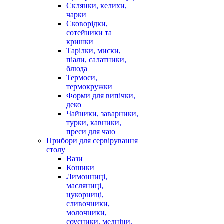
Склянки, келихи,
чарки
Сковорідки,
сотейники та
кришки
Тарілки, миски,
піали, салатники,
блюда
Термоси,
термокружки
Форми для випічки,
деко
Чайники, заварники,
турки, кавники,
преси для чаю
Прибори для сервірування
столу
Вази
Кошики
Лимонниці,
масляниці,
цукорниці,
сливочники,
молочники,
соусники, медніци,