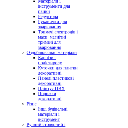
Матеріали і
інструменти для
пайки
Редуктора
Рукавички для
зварювання
Тримачі електродів і
маси, магнітні
тримачі для
зварювання
Оздоблювальні матеріали
Карнізи з
полістиролу
Куточки для плитки
декоративні
Панелі пластикові
декоративні
Плінтус ПВХ
Порожки
декоративні
Різне
Інші будівельні
матеріали і
інструмент
Ручний столярний і