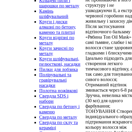
Кільцеві пили і
структуру і не
шарошки по металу
ушкоджуючи її, а екст
Камінь
червоної горобини над
шліфувальний
живильну і захисну ді
Круги і диски
Після застосування
алмазні по бетону,
відтіночного бальзаму
каменю та плитці
«Рябина Ton Oil Mask»
Круги відрізні по
самі тьмяне, слабке і м
металу
волосся стане здорови
Круги зачисні по
гладкими і блискучими
металу
Ідеально підходить для
Круги шліфувальні,
створення легкого
пелюсткові, насадки
тимчасового відтінку, 
Пилки для лобзика
так само для тонуванн
Полірувальні та
сивого волосся;
гравірувальні
Отриманий відтінок
насадки
змивається через 6-8 ра
Полотна ножівкові
Зручна, невелика містк
Свердла SDS і
(30 мл) для одного
набори
фарбування;
Свердла по бетону і
ТОНУВАННЯ Створе
каменю
індивідуального образу
Свердла по металу
підтримання яскравог
Свердла по склу та
кольору волосся між
кераміці