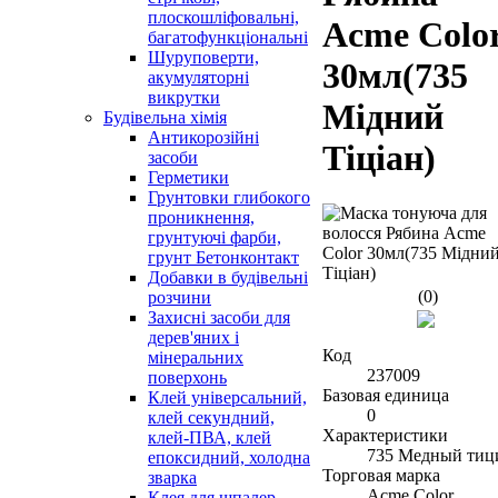
плоскошліфовальні,
Acme Colo
багатофункціональні
Шуруповерти,
30мл(735
акумуляторні
викрутки
Мідний
Будівельна хімія
Антикорозійні
Тіціан)
засоби
Герметики
Грунтовки глибокого
проникнення,
грунтуючі фарби,
грунт Бетонконтакт
Добавки в будівельні
(0)
розчини
Захисні засоби для
дерев'яних і
Код
мінеральних
237009
поверхонь
Базовая единица
Клей універсальний,
0
клей секундний,
Характеристики
клей-ПВА, клей
735 Медный тиц
епоксидний, холодна
Торговая марка
зварка
Acme Color
Клея для шпалер