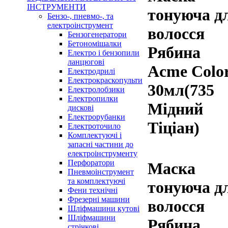
ІНСТРУМЕНТИ
тонуюча д
Бензо-, пневмо-, та
електроінструмент
волосся
Бензогенератори
Бетономішалки
Рябина
Електро і бензопили
ланцюгові
Acme Colo
Електродрилі
Електрокраскопульти
30мл(735
Електролобзики
Електропилки
Мідний
дискові
Електрорубанки
Тіціан)
Електроточило
Комплектуючі і
запасні частини до
електроінструменту
Перфоратори
Маска
Пневмоінструмент
та комплектуючі
тонуюча д
Фени технічні
Фрезерні машини
волосся
Шліфмашини кутові
Шліфмашини
Рябина
стрічкові,