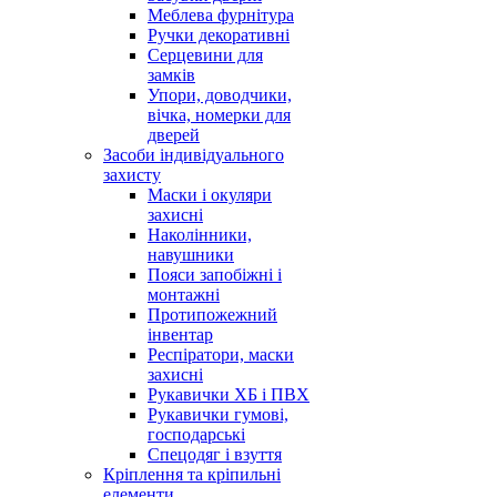
Меблева фурнітура
Ручки декоративні
Серцевини для
замків
Упори, доводчики,
вічка, номерки для
дверей
Засоби індивідуального
захисту
Маски і окуляри
захисні
Наколінники,
навушники
Пояси запобіжні і
монтажні
Протипожежний
інвентар
Респіратори, маски
захисні
Рукавички ХБ і ПВХ
Рукавички гумові,
господарські
Спецодяг і взуття
Кріплення та кріпильні
елементи