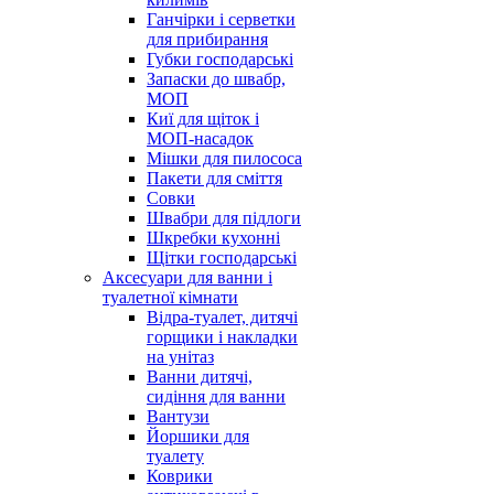
Ганчірки і серветки
для прибирання
Губки господарські
Запаски до швабр,
МОП
Киї для щіток і
МОП-насадок
Мішки для пилососа
Пакети для сміття
Совки
Швабри для підлоги
Шкребки кухонні
Щітки господарські
Аксесуари для ванни і
туалетної кімнати
Відра-туалет, дитячі
горщики і накладки
на унітаз
Ванни дитячі,
сидіння для ванни
Вантузи
Йоршики для
туалету
Коврики