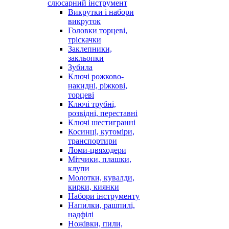
слюсарний інструмент
Викрутки і набори
викруток
Головки торцеві,
тріскачки
Заклепники,
закльопки
Зубила
Ключі рожково-
накидні, ріжкові,
торцеві
Ключі трубні,
розвідні, переставні
Ключі шестигранні
Косинці, кутоміри,
транспортири
Ломи-цвяходери
Мітчики, плашки,
клупи
Молотки, кувалди,
кирки, киянки
Набори інструменту
Напилки, рашпилі,
надфілі
Ножівки, пили,