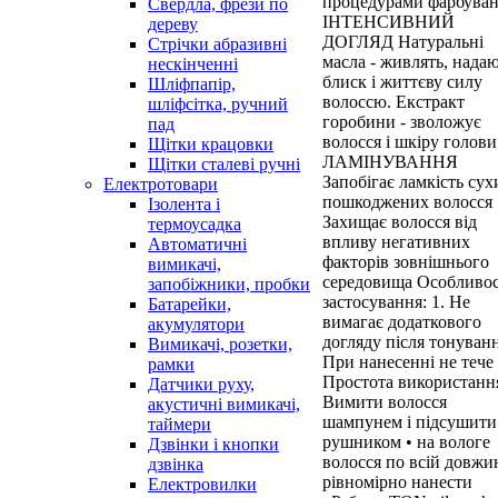
процедурами фарбуван
Свердла, фрези по
ІНТЕНСИВНИЙ
дереву
ДОГЛЯД Натуральні
Стрічки абразивні
масла - живлять, нада
нескінченні
блиск і життєву силу
Шліфпапір,
волоссю. Екстракт
шліфсітка, ручний
горобини - зволожує
пад
волосся і шкіру голови
Щітки крацовки
ЛАМІНУВАННЯ
Щітки сталеві ручні
Запобігає ламкість сух
Електротовари
пошкоджених волосся
Ізолента і
Захищає волосся від
термоусадка
впливу негативних
Автоматичні
факторів зовнішнього
вимикачі,
середовища Особливос
запобіжники, пробки
застосування: 1. Не
Батарейки,
вимагає додаткового
акумулятори
догляду після тонуванн
Вимикачі, розетки,
При нанесенні не тече 
рамки
Простота використання
Датчики руху,
Вимити волосся
акустичні вимикачі,
шампунем і підсушити
таймери
рушником • на вологе
Дзвінки і кнопки
волосся по всій довжи
дзвінка
рівномірно нанести
Електровилки