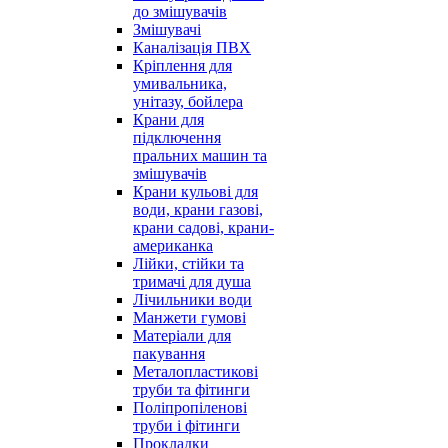
до змішувачів
Змішувачі
Каналізація ПВХ
Кріплення для
умивальника,
унітазу, бойлера
Крани для
підключення
пральних машин та
змішувачів
Крани кульові для
води, крани газові,
крани садові, крани-
американка
Лійки, стійки та
тримачі для душа
Лічильники води
Манжети гумові
Матеріали для
пакування
Металопластикові
труби та фітинги
Поліпропіленові
труби і фітинги
Прокладки