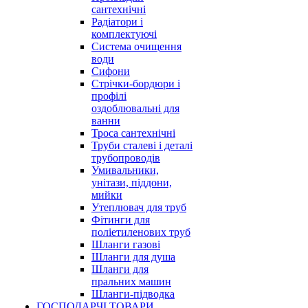
сантехнічні
Радіатори і
комплектуючі
Система очищення
води
Сифони
Стрічки-бордюри і
профілі
оздоблювальні для
ванни
Троса сантехнічні
Труби сталеві і деталі
трубопроводів
Умивальники,
унітази, піддони,
мийки
Утеплювач для труб
Фітинги для
поліетиленових труб
Шланги газові
Шланги для душа
Шланги для
пральних машин
Шланги-підводка
ГОСПОДАРЧІ ТОВАРИ