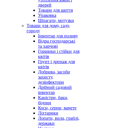
дверей
Товари для шиття
Упаковка
Шпагати, мотузки
Товари для дому, саду,
городу
Інвентар для поливу
Відра господарські
та харчові
Горщики і стійки для
квітів
Грунт і дренаж для
квітів
Добрива, засоби
захисту,
дезінфектори
Дрібний садовий
інвентар
Каністри, баки,
бідони
Коси, серпи, мачете
Ліхтарики
Лопати, вила, граблі,
держаки