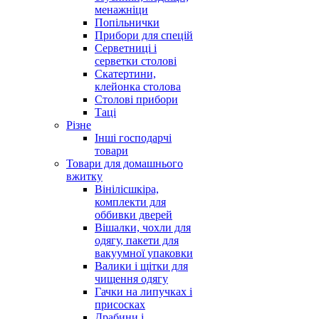
менажніци
Попільнички
Прибори для спецій
Серветниці і
серветки столові
Скатертини,
клейонка столова
Столові прибори
Таці
Різне
Інші господарчі
товари
Товари для домашнього
вжитку
Вінілісшкіра,
комплекти для
оббивки дверей
Вішалки, чохли для
одягу, пакети для
вакуумної упаковки
Валики і щітки для
чищення одягу
Гачки на липучках і
присосках
Драбини і