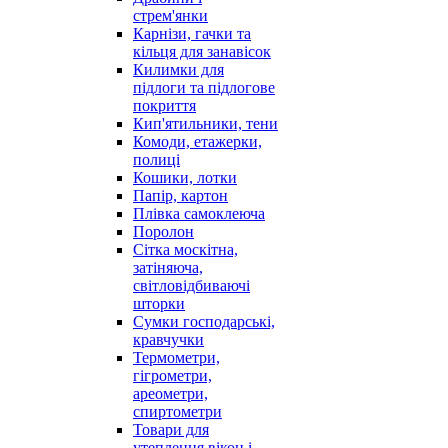
стрем'янки
Карнізи, гачки та
кільця для занавісок
Килимки для
підлоги та підлогове
покриття
Кип'ятильники, тени
Комоди, етажерки,
полиці
Кошики, лотки
Папір, картон
Плівка самоклеюча
Поролон
Сітка москітна,
затіняюча,
світловідбиваючі
шторки
Сумки господарські,
кравчучки
Термометри,
гігрометри,
ареометри,
спиртометри
Товари для
утеплення вікон і