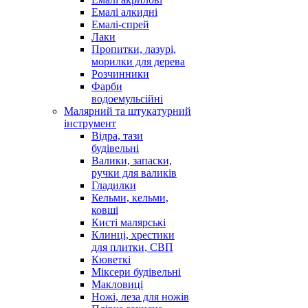
Емалі алкидні
Емалі-спрей
Лаки
Пропитки, лазурі,
морилки для дерева
Розчинники
Фарби
водоемульсійні
Малярний та штукатурний
інструмент
Відра, тази
будівельні
Валики, запаски,
ручки для валиків
Гладилки
Кельми, кельми,
ковші
Кисті малярські
Клинці, хрестики
для плитки, СВП
Кюветкі
Міксери будівельні
Макловиці
Ножі, леза для ножів