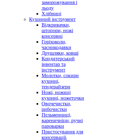
заморожування і
льоду
Хлібниці
Кухонний інструмент
Відкривачки,
штопори, ножі
консервні
Горіхоколи,
часникодавки
Друшляки, ковші
Кондитерський
інвентар та
інструмент
Молотки, сокири
кухонні,
тендерайзери
Ножі, ножиці
кухонні, ножеточки
Овочечистки,
рибочистки
Пельменниці,
вареничніци, ручні
пароварки
Пристосування для
консервації,