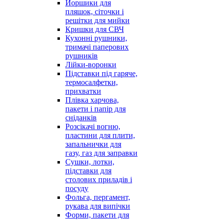
Йоршики для
пляшок, сіточки і
решітки для мийки
Кришки для СВЧ
Кухонні рушники,
тримачі паперових
рушників
Лійки-воронки
Підставки під гаряче,
термосалфетки,
прихватки
Плівка харчова,
пакети і папір для
сніданків
Розсікачі вогню,
пластини для плити,
запальнички для
газу, газ для заправки
Сушки, лотки,
підставки для
столових приладів і
посуду
Фольга, пергамент,
рукава для випічки
Форми, пакети для