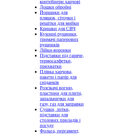
контейнери харчові
Дошки обробні
Йоршики для
пляшок, сіточки і
решітки для мийки
Кришки для СВЧ
Кухонні рушники,
тримачі паперових
рушників
Лійки-воронки
Підставки під гаряче,
термосалфетки,
прихватки
Плівка харчова,
пакети і папір для
сніданків
Розсікачі вогню,
пластини для плити,
запальнички для
газу, газ для заправки
Сушки, лотки,
підставки для
столових приладів і
посуду
Фольга, пергамент,