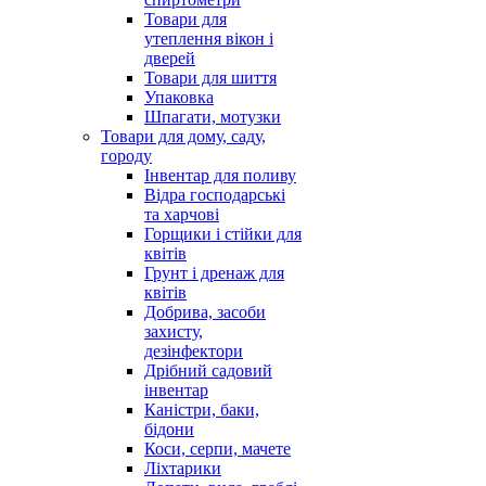
Товари для
утеплення вікон і
дверей
Товари для шиття
Упаковка
Шпагати, мотузки
Товари для дому, саду,
городу
Інвентар для поливу
Відра господарські
та харчові
Горщики і стійки для
квітів
Грунт і дренаж для
квітів
Добрива, засоби
захисту,
дезінфектори
Дрібний садовий
інвентар
Каністри, баки,
бідони
Коси, серпи, мачете
Ліхтарики