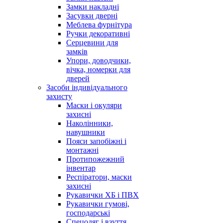
Замки накладні
Засувки дверні
Меблева фурнітура
Ручки декоративні
Серцевини для
замків
Упори, доводчики,
вічка, номерки для
дверей
Засоби індивідуального
захисту
Маски і окуляри
захисні
Наколінники,
навушники
Пояси запобіжні і
монтажні
Протипожежний
інвентар
Респіратори, маски
захисні
Рукавички ХБ і ПВХ
Рукавички гумові,
господарські
Спецодяг і взуття