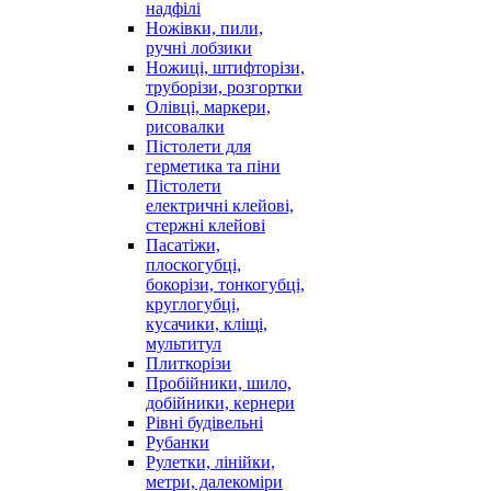
надфілі
Ножівки, пили,
ручні лобзики
Ножиці, штифторізи,
труборізи, розгортки
Олівці, маркери,
рисовалки
Пістолети для
герметика та піни
Пістолети
електричні клейові,
стержні клейові
Пасатіжи,
плоскогубці,
бокорізи, тонкогубці,
круглогубці,
кусачики, кліщі,
мультитул
Плиткорізи
Пробійники, шило,
добійники, кернери
Рівні будівельні
Рубанки
Рулетки, лінійки,
метри, далекоміри