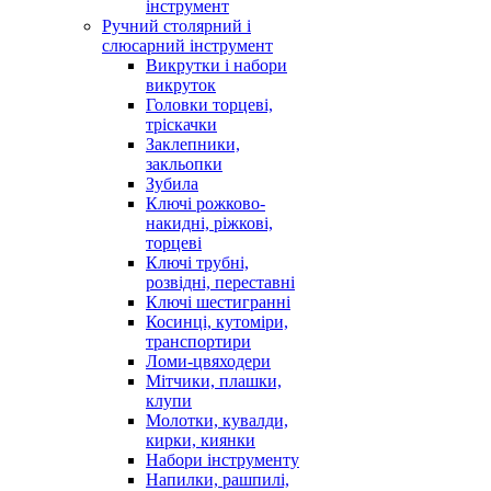
інструмент
Ручний столярний і
слюсарний інструмент
Викрутки і набори
викруток
Головки торцеві,
тріскачки
Заклепники,
закльопки
Зубила
Ключі рожково-
накидні, ріжкові,
торцеві
Ключі трубні,
розвідні, переставні
Ключі шестигранні
Косинці, кутоміри,
транспортири
Ломи-цвяходери
Мітчики, плашки,
клупи
Молотки, кувалди,
кирки, киянки
Набори інструменту
Напилки, рашпилі,