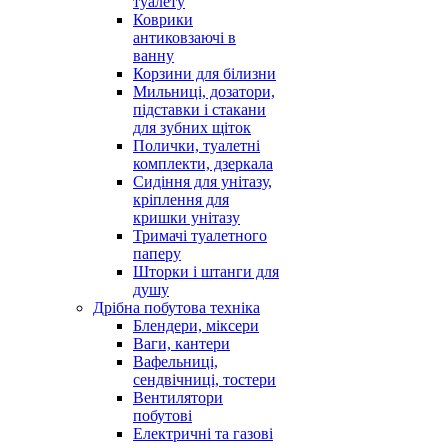
туалету
Коврики
антиковзаючі в
ванну
Корзини для білизни
Мильниці, дозатори,
підставки і стакани
для зубних щіток
Полички, туалетні
комплекти, дзеркала
Сидіння для унітазу,
кріплення для
кришки унітазу
Тримачі туалетного
паперу
Шторки і штанги для
душу
Дрібна побутова техніка
Блендери, міксери
Ваги, кантери
Вафельниці,
сендвічниці, тостери
Вентилятори
побутові
Електричні та газові