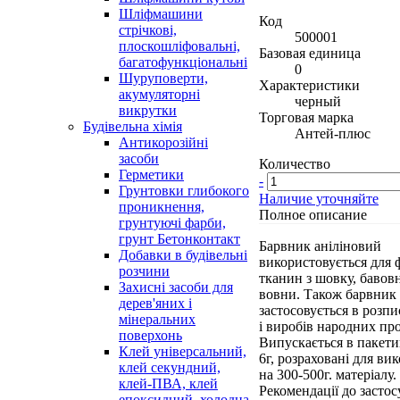
Шліфмашини
Код
стрічкові,
500001
плоскошліфовальні,
Базовая единица
багатофункціональні
0
Шуруповерти,
Характеристики
акумуляторні
черный
викрутки
Торговая марка
Будівельна хімія
Антей-плюс
Антикорозійні
засоби
Количество
Герметики
-
Грунтовки глибокого
Наличие уточняйте
проникнення,
Полное описание
грунтуючі фарби,
грунт Бетонконтакт
Барвник аніліновий
Добавки в будівельні
використовується для 
розчини
тканин з шовку, бавовн
Захисні засоби для
вовни. Також барвник
дерев'яних і
застосовується в розп
мінеральних
і виробів народних пр
поверхонь
Випускається в пакети
Клей універсальний,
6г, розраховані для ви
клей секундний,
на 300-500г. матеріалу.
клей-ПВА, клей
Рекомендації до застос
епоксидний, холодна