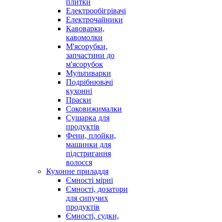
плитки
Електрообігрівачі
Електрочайники
Кавоварки,
кавомолки
М'ясорубки,
запчастини до
м'ясорубок
Мультиварки
Подрібнювачі
кухонні
Праски
Соковижималки
Сушарка для
продуктів
Фени, плойки,
машинки для
підстригання
волосся
Кухонне приладдя
Ємності мірні
Ємності, дозатори
для сипучих
продуктів
Ємності, судки,