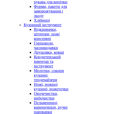
рукава для випічки
Форми, пакети для
заморожування і
льоду
Хлібниці
Кухонний інструмент
Відкривачки,
штопори, ножі
консервні
Горіхоколи,
часникодавки
Друшляки, ковші
Кондитерський
інвентар та
інструмент
Молотки, сокири
кухонні,
тендерайзери
Ножі, ножиці
кухонні, ножеточки
Овочечистки,
рибочистки
Пельменниці,
вареничніци, ручні
пароварки