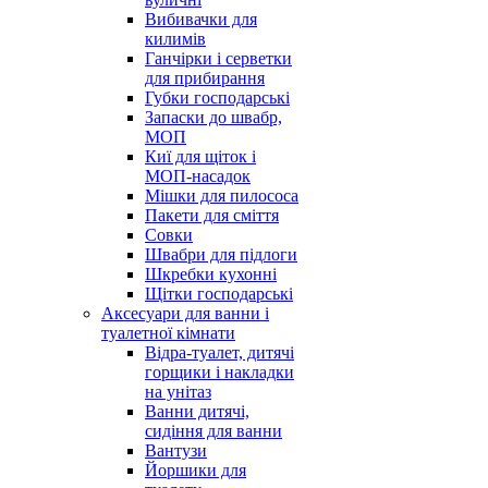
Вибивачки для
килимів
Ганчірки і серветки
для прибирання
Губки господарські
Запаски до швабр,
МОП
Киї для щіток і
МОП-насадок
Мішки для пилососа
Пакети для сміття
Совки
Швабри для підлоги
Шкребки кухонні
Щітки господарські
Аксесуари для ванни і
туалетної кімнати
Відра-туалет, дитячі
горщики і накладки
на унітаз
Ванни дитячі,
сидіння для ванни
Вантузи
Йоршики для