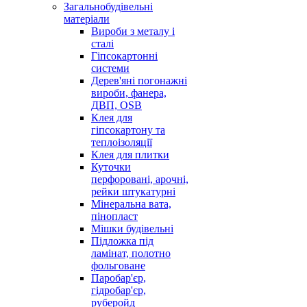
Загальнобудівельні
матеріали
Вироби з металу і
сталі
Гіпсокартонні
системи
Дерев'яні погонажні
вироби, фанера,
ДВП, OSB
Клея для
гіпсокартону та
теплоізоляції
Клея для плитки
Куточки
перфоровані, арочні,
рейки штукатурні
Мінеральна вата,
пінопласт
Мішки будівельні
Підложка під
ламінат, полотно
фольговане
Паробар'єр,
гідробар'єр,
руберойд