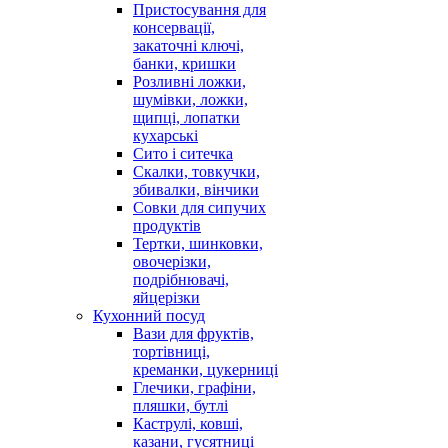
Пристосування для
консервації,
закаточні ключі,
банки, кришки
Розливні ложки,
шумівки, ложки,
щипці, лопатки
кухарські
Сито і ситечка
Скалки, товкучки,
збивалки, вінчики
Совки для сипучих
продуктів
Тертки, шинковки,
овочерізки,
подрібнювачі,
яйцерізки
Кухонний посуд
Вази для фруктів,
тортівниці,
креманки, цукерниці
Глечики, графіни,
пляшки, бутлі
Каструлі, ковші,
казани, гусятниці