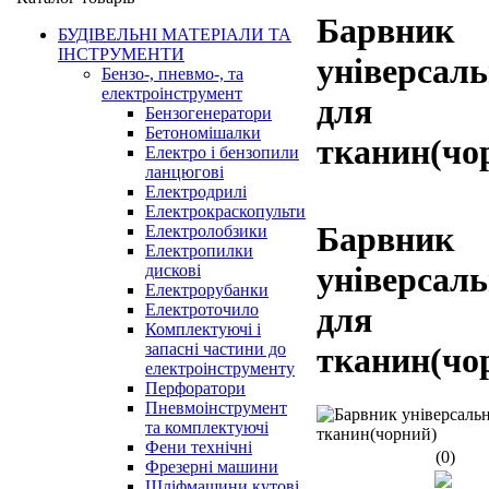
Барвник
БУДІВЕЛЬНІ МАТЕРІАЛИ ТА
ІНСТРУМЕНТИ
універсал
Бензо-, пневмо-, та
електроінструмент
для
Бензогенератори
Бетономішалки
тканин(чо
Електро і бензопили
ланцюгові
Електродрилі
Електрокраскопульти
Барвник
Електролобзики
Електропилки
універсал
дискові
Електрорубанки
Електроточило
для
Комплектуючі і
запасні частини до
тканин(чо
електроінструменту
Перфоратори
Пневмоінструмент
та комплектуючі
Фени технічні
(0)
Фрезерні машини
Шліфмашини кутові