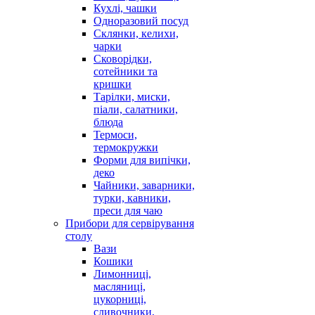
Кухлі, чашки
Одноразовий посуд
Склянки, келихи,
чарки
Сковорідки,
сотейники та
кришки
Тарілки, миски,
піали, салатники,
блюда
Термоси,
термокружки
Форми для випічки,
деко
Чайники, заварники,
турки, кавники,
преси для чаю
Прибори для сервірування
столу
Вази
Кошики
Лимонниці,
масляниці,
цукорниці,
сливочники,