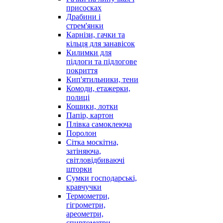
присосках
Драбини і
стрем'янки
Карнізи, гачки та
кільця для занавісок
Килимки для
підлоги та підлогове
покриття
Кип'ятильники, тени
Комоди, етажерки,
полиці
Кошики, лотки
Папір, картон
Плівка самоклеюча
Поролон
Сітка москітна,
затіняюча,
світловідбиваючі
шторки
Сумки господарські,
кравчучки
Термометри,
гігрометри,
ареометри,
спиртометри