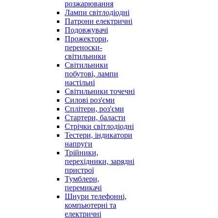
розжарювання
Лампи світлодіодні
Патрони електричні
Подовжувачі
Прожектори,
переноски-
світильники
Світильники
побутові, лампи
настільні
Світильники точечні
Силові роз'єми
Сплітери, роз'єми
Стартери, баласти
Стрічки світлодіодні
Тестери, індикатори
напруги
Трійники,
перехідники, зарядні
пристрої
Тумблери,
перемикачі
Шнури телефонні,
компьютерні та
електричні