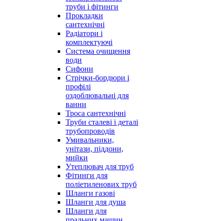
труби і фітинги
Прокладки
сантехнічні
Радіатори і
комплектуючі
Система очищення
води
Сифони
Стрічки-бордюри і
профілі
оздоблювальні для
ванни
Троса сантехнічні
Труби сталеві і деталі
трубопроводів
Умивальники,
унітази, піддони,
мийки
Утеплювач для труб
Фітинги для
поліетиленових труб
Шланги газові
Шланги для душа
Шланги для
пральних машин