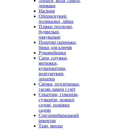
Лопати, вила, граблі,
держаки
Насіння
Обприскувачі,
поливалки, лійки
Плівки тепличні,
будівельні,
пакувальні
Поштові скриньки,
бірки для ключів
Рукомийники
Сапи, плужки,
мотижки,
культиватори,
розпушувачі,
лопатки
Свічки, підсвічники,
гасові лампи і гніт
Секатори, гілкорізи,
сучкорізи, ножиці
садові, ножівки
садові
Снігоприбиральний
інвентар
Тази, миски