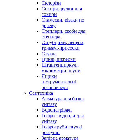
Склорізи
Сокири, ручки для
сокири
Стамески, різаки по
дереву
Степлери, скоби для
степлера
Струбцини, лещата,
тримачі-присоски
Стусла
Циклі, шкребки
Штангенциркулі,
мікрометри, щупи
Ящики
інструментальні,
органайзери
Сантехніка
Арматура для бачка
унітазу
Водонагрівачі
Гофри і відводи для
унітазу
Гофротруби гнучкі
розсувні
Запірна арматура