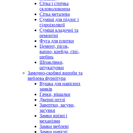
Сітка і стрічка
скловолоконна
Сітка металева
Суміші для підлог і
гідроізоляції
Суміші кладочні та
ремонтні
Фуга для плитки
Цемент, пісок,
вапно, крейда, гіпс,
щебінь
Шпаклівки,
штукатурки
Замочно-скобяні вироби та
меблева фурнітура
Вушка для навісних
замків
Гачки, вішалки
Дверні петлі
Завертки, засуви,
засувки
Замки врізні і
механізми
Замки меблеві
Замки навісні