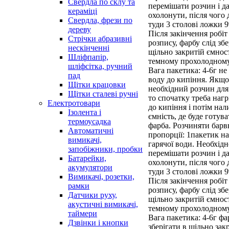
Свердла по склу та
перемішати розчин і д
кераміці
охолонути, після чого 
Свердла, фрези по
туди 3 столові ложки 9
дереву
Після закінчення робіт
Стрічки абразивні
розпису, фарбу слід збе
нескінченні
щільно закритій ємност
Шліфпапір,
темному прохолодному
шліфсітка, ручний
Вага пакетика: 4-6г не
пад
воду до кипіння. Якщо
Щітки крацовки
необхідний розчин для
Щітки сталеві ручні
то спочатку треба нагр
Електротовари
до кипіння і потім нали
Ізолента і
ємність, де буде готув
термоусадка
фарба. Розчиняти барв
Автоматичні
пропорції: 1пакетик на
вимикачі,
гарячої води. Необхідн
запобіжники, пробки
перемішати розчин і д
Батарейки,
охолонути, після чого 
акумулятори
туди 3 столові ложки 9
Вимикачі, розетки,
Після закінчення робіт
рамки
розпису, фарбу слід збе
Датчики руху,
щільно закритій ємност
акустичні вимикачі,
темному прохолодному
таймери
Вага пакетика: 4-6г фа
Дзвінки і кнопки
зберігати в щільно зак