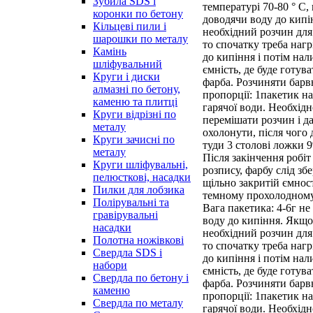
Зубила SDS і
температурі 70-80 ° С,
коронки по бетону
доводячи воду до кип
Кільцеві пили і
необхідний розчин для
шарошки по металу
то спочатку треба нагр
Камінь
до кипіння і потім нали
шліфувальний
ємність, де буде готув
Круги і диски
фарба. Розчиняти барв
алмазні по бетону,
пропорції: 1пакетик на
каменю та плитці
гарячої води. Необхідн
Круги відрізні по
перемішати розчин і д
металу
охолонути, після чого 
Круги зачисні по
туди 3 столові ложки 9
металу
Після закінчення робіт
Круги шліфувальні,
розпису, фарбу слід збе
пелюсткові, насадки
щільно закритій ємност
Пилки для лобзика
темному прохолодному
Полірувальні та
Вага пакетика: 4-6г не
гравірувальні
воду до кипіння. Якщо
насадки
необхідний розчин для
Полотна ножівкові
то спочатку треба нагр
Свердла SDS і
до кипіння і потім нали
набори
ємність, де буде готув
Свердла по бетону і
фарба. Розчиняти барв
каменю
пропорції: 1пакетик на
Свердла по металу
гарячої води. Необхідн