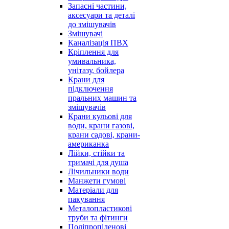
Запасні частини,
аксесуари та деталі
до змішувачів
Змішувачі
Каналізація ПВХ
Кріплення для
умивальника,
унітазу, бойлера
Крани для
підключення
пральних машин та
змішувачів
Крани кульові для
води, крани газові,
крани садові, крани-
американка
Лійки, стійки та
тримачі для душа
Лічильники води
Манжети гумові
Матеріали для
пакування
Металопластикові
труби та фітинги
Поліпропіленові