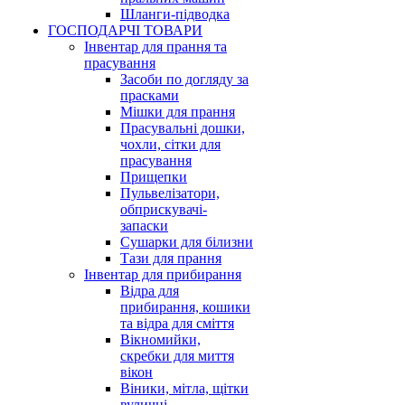
Шланги-підводка
ГОСПОДАРЧІ ТОВАРИ
Інвентар для прання та
прасування
Засоби по догляду за
прасками
Мішки для прання
Прасувальні дошки,
чохли, сітки для
прасування
Прищепки
Пульвелізатори,
обприскувачі-
запаски
Сушарки для білизни
Тази для прання
Інвентар для прибирання
Відра для
прибирання, кошики
та відра для сміття
Вікномийки,
скребки для миття
вікон
Віники, мітла, щітки
вуличні