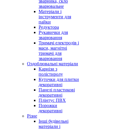
зварника, скло
зварювальне
Матеріали і
інструменти для
пайки
Редуктора
Рукавички для
зварювання
Тримачі електродів і
маси, магнітні
тримачі для
зварювання
Оздоблювальні матеріали
Карнізи з
полістиролу
Куточки для плитки
декоративні
Панелі пластикові
декоративні
Плінтус ПВХ
Порожки
декоративні
Різне
Інші будівельні
матеріали і