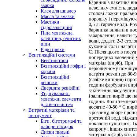
Барвник з пакетика ви
зварка
невелику ємність, дода
Клея для шпалер
столові ложки прально
Масла та змазки
порошку і перемішуюч
Мастики
0,5 л. гарячої води. Ро
гідроізоляційні
барвника вилити в пос
Піна монтажна,
забарвлення, налити ту
клей-піна, очисник
води, додати 2-3 столо
піни
кухонної солі і нагріти
Рідкі цвяхи
С. Після цього в посуд
Вентиляційні системи
попередньо змочений у
Вентилятори
матеріал (виріб). При
Вентиляційні гофри і
періодичному помішув
короби
нагріти розчин до 80-9
Вентиляційні
(слабке кипіння) і про
решітки
години фарбувати вирі
Дверцята ревізійні
закінчення часу зупин
З'єднувально-
і залишити виріб ще на
монтажні елементи
години. Коли темпера
для вентсистем
досягне 40-50 * С вир
Витратні матеріали та
з розчину, добре проп
інструмент
проточній воді, віджат
Біти, бітотримачі та
покласти сушитися. Т
набори насадок
капрону і інших синт
Диски пильні
матеріалів фарбують п