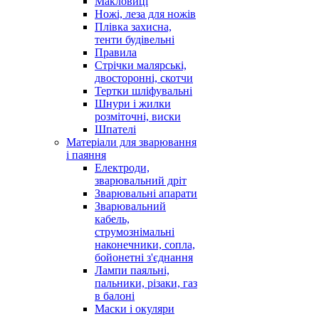
Макловиці
Ножі, леза для ножів
Плівка захисна,
тенти будівельні
Правила
Стрічки малярські,
двосторонні, скотчи
Тертки шліфувальні
Шнури і жилки
розміточні, виски
Шпателі
Матеріали для зварювання
і паяння
Електроди,
зварювальний дріт
Зварювальні апарати
Зварювальний
кабель,
струмознімальні
наконечники, сопла,
бойонетні з'єднання
Лампи паяльні,
пальники, різаки, газ
в балоні
Маски і окуляри