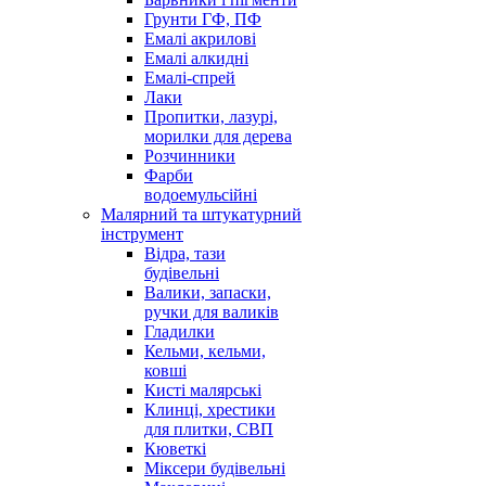
Грунти ГФ, ПФ
Емалі акрилові
Емалі алкидні
Емалі-спрей
Лаки
Пропитки, лазурі,
морилки для дерева
Розчинники
Фарби
водоемульсійні
Малярний та штукатурний
інструмент
Відра, тази
будівельні
Валики, запаски,
ручки для валиків
Гладилки
Кельми, кельми,
ковші
Кисті малярські
Клинці, хрестики
для плитки, СВП
Кюветкі
Міксери будівельні