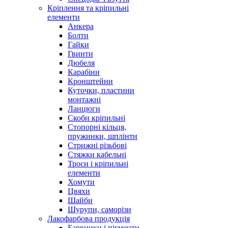
Кріплення та кріпильні
елементи
Анкера
Болти
Гайки
Гвинти
Дюбеля
Карабіни
Кронштейни
Куточки, пластини
монтажні
Ланцюги
Скоби кріпильні
Стопорні кільця,
пружинки, шплінти
Стрижні різьбові
Стяжки кабельні
Троси і кріпильні
елементи
Хомути
Цвяхи
Шайби
Шурупи, саморізи
Лакофарбова продукція
Барвники і пігменти