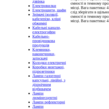
дзвінка
ємності в темному пр
Електровилки
місці. Вага пакетика: 
Електрощити, шафи
слід зберігати в щільн
Знімачі ізоляції,
ємності в темному пр
кабелерізи, кліщі
місці. Вага пакетика: 4
обжимні
Кабельні канали,
електрогофри
Кабельно-
провідникова
продукція
Клемники,
наконечники,
затискачі
Колодки електричні
Коробки монтажні,
підрозетники
Лампи галогенні
капсульні, лінійні, з
діхроічним
відбивачем
Лампи
люмінесцентні
Лампи рефлекторні
Лампи