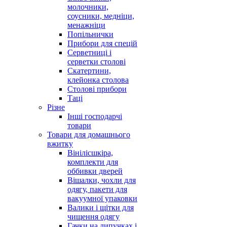
молочники,
соусники, медніци,
менажніци
Попільнички
Прибори для спецій
Серветниці і
серветки столові
Скатертини,
клейонка столова
Столові прибори
Таці
Різне
Інші господарчі
товари
Товари для домашнього
вжитку
Вінілісшкіра,
комплекти для
оббивки дверей
Вішалки, чохли для
одягу, пакети для
вакуумної упаковки
Валики і щітки для
чищення одягу
Гачки на липучках і