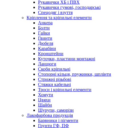
Рукавички ХБ і ПВХ
Рукавички гумові, господарські
Спецодяг і взуття
Кріплення та кріпильні елементи
Анкера
Болти
Гайки
Гвинти
Дюбеля
Карабіни
Кронштейни
Куточки, пластини монтажні
Ланцюги
Скоби кріпильні
Стопорні кільця, пружинки, шплінти
Стрижні різьбові
Стяжки кабельні
Троси і кріпильні елементи
Хомути
Цвяхи
Шайби
Шурупи, саморізи
Лакофарбова продукція
Барвники і пігменти
Грунти ГФ, ПФ