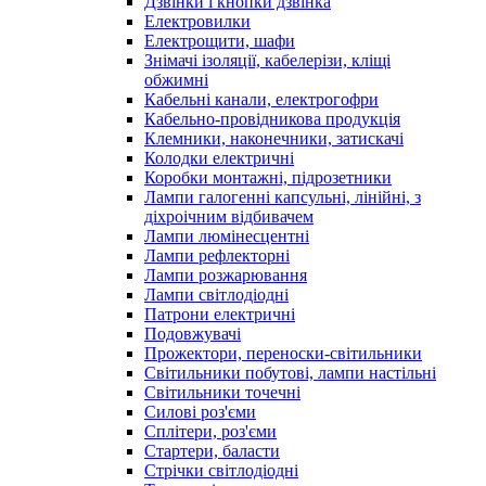
Дзвінки і кнопки дзвінка
Електровилки
Електрощити, шафи
Знімачі ізоляції, кабелерізи, кліщі
обжимні
Кабельні канали, електрогофри
Кабельно-провідникова продукція
Клемники, наконечники, затискачі
Колодки електричні
Коробки монтажні, підрозетники
Лампи галогенні капсульні, лінійні, з
діхроічним відбивачем
Лампи люмінесцентні
Лампи рефлекторні
Лампи розжарювання
Лампи світлодіодні
Патрони електричні
Подовжувачі
Прожектори, переноски-світильники
Світильники побутові, лампи настільні
Світильники точечні
Силові роз'єми
Сплітери, роз'єми
Стартери, баласти
Стрічки світлодіодні