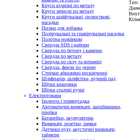
Тип: 
Круги відрізні по металу
Діаме
Круги зачисні по металу
Внутр
Круги шліфувальні, пелюсткові,
Кільк
насадки
Пилки для лобзика
Полірувальні та гравірувальні насадки
Полотна ножівкові
Свердла SDS і набори
Свердла по бетону і каменю
Свердла по металу
Свердла по склу та кераміці
Свердла, фрези по дереву
Стрічки абразивні нескінченні
Шліфпапір, шліфсітка, ручний пад
Щітки крацовки
Щітки сталеві ручні
Електротовари
Ізолента і термоусадка
Автоматичні вимикачі, запобіжники,
пробки
Батарейки, акумулятори
Вимикачі, розетки, рамки
Датчики руху, акустичні вимикачі,
таймери