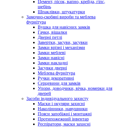
Цемент, пісок, вапно, крейда, гіпс,
щебінь
Шпаклівки, штукатурки
Замочно-скобяні вироби та меблева
фурнітура
Вушка для навісних замків
Гачки, вішалки
Дверні петлі
Завертки, засуви, засувки
Замки врізні і механізми
Замки меблеві
Замки навісні
Замки накладні
Засувки дверні
Меблева фурнітура
Ручки декоративні
Серцевини для замків
Упори, доводчики, вічка, номерки для
дверей
Засоби індивідуального захисту
Маски і окуляри захисні
Наколінники, навушники
Пояси запобіжні і монтажні
Протипожежний інвентар
Респіратори, маски захисні