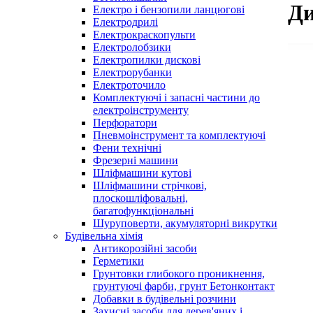
Ди
Електро і бензопили ланцюгові
Електродрилі
Електрокраскопульти
Електролобзики
Електропилки дискові
Електрорубанки
Електроточило
Комплектуючі і запасні частини до
електроінструменту
Перфоратори
Пневмоінструмент та комплектуючі
Фени технічні
Фрезерні машини
Шліфмашини кутові
Шліфмашини стрічкові,
плоскошліфовальні,
багатофункціональні
Шуруповерти, акумуляторні викрутки
Будівельна хімія
Антикорозійні засоби
Герметики
Грунтовки глибокого проникнення,
грунтуючі фарби, грунт Бетонконтакт
Добавки в будівельні розчини
Захисні засоби для дерев'яних і