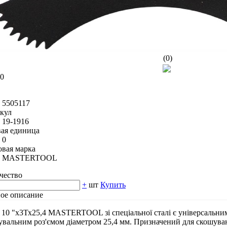
(0)
00
5505117
кул
19-1916
вая единица
0
овая марка
MASTERTOOL
чество
+
шт
Купить
ое описание
 10 "х3Тх25,4 MASTERTOOL зі спеціальної сталі є універсальним
увальним роз'ємом діаметром 25,4 мм. Призначений для скошуванн