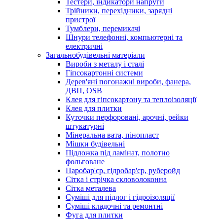
Тестери, індикатори напруги
Трійники, перехідники, зарядні
пристрої
Тумблери, перемикачі
Шнури телефонні, компьютерні та
електричні
Загальнобудівельні матеріали
Вироби з металу і сталі
Гіпсокартонні системи
Дерев'яні погонажні вироби, фанера,
ДВП, OSB
Клея для гіпсокартону та теплоізоляції
Клея для плитки
Куточки перфоровані, арочні, рейки
штукатурні
Мінеральна вата, пінопласт
Мішки будівельні
Підложка під ламінат, полотно
фольговане
Паробар'єр, гідробар'єр, руберойд
Сітка і стрічка скловолоконна
Сітка металева
Суміші для підлог і гідроізоляції
Суміші кладочні та ремонтні
Фуга для плитки