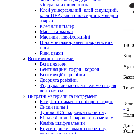
мінеральних поверхонь
Клей універсальний, клей секундний,
клей-ПВА, клей епоксидний, холодна
зварка
Клея для шпалер
Масла та змазки
Мастики гідроізоляційні
Піна монтажна, клей-піна, очисник
140.
піни
Рідкі цвяхи
Код
Вентиляційні системи
Вентилятори
Арти
Вентиляційні гофри і короби
Вентиляційні решітки
Базо
Дверцята ревізійні
З'єднувально-монтажні елементи для
Торг
вентсистем
Витратні матеріали та інструмент
Біти, бітотримачі та набори насадок
Коли
Диски пильні
-
Зубила SDS і коронки по бетону
Полн
Кільцеві пили і шарошки по металу
Камінь шліфувальний
Диск
Круги і диски алмазні по бетону,
з'єдн
каменю та плитці