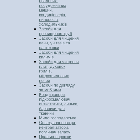
пральних,
посудомийних
машин,
кондиціонерів,
пилососів,
холодильників
Засоби для
прочищення труб
Засоби для чищення
ванн, унітазів та
сантехніки
Засоби для чищення
килимів
Засоби для чищення
плит, духовок,
грилів,
мікрохвильових
печей
Засоби по догляду
за меблями
Кондиціонери,
підкрохмалювач,
антистатики, синька,
барвники для
тканини
Мило господарське
Освіжувачі повітря,
нейтралізатори,
поглинач запаху
Пральні порошки,