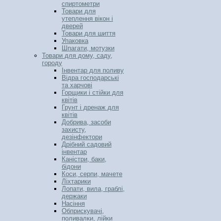
спиртометри
Товари для
утеплення вікон і
дверей
Товари для шиття
Упаковка
Шпагати, мотузки
Товари для дому, саду,
городу
Інвентар для поливу
Відра господарські
та харчові
Горщики і стійки для
квітів
Грунт і дренаж для
квітів
Добрива, засоби
захисту,
дезінфектори
Дрібний садовий
інвентар
Каністри, баки,
бідони
Коси, серпи, мачете
Ліхтарики
Лопати, вила, граблі,
держаки
Насіння
Обприскувачі,
поливалки, лійки