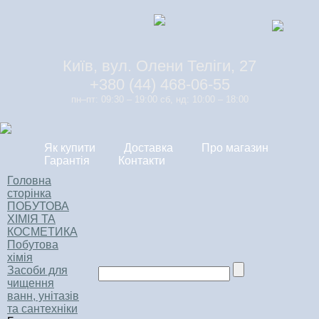
Київ, вул. Олени Теліги, 27
+380 (44) 468-06-55
пн–пт: 09:30 – 19:00 сб, нд: 10:00 – 18:00
Як купити
Доставка
Про магазин
Гарантія
Контакти
Головна
сторінка
ПОБУТОВА
ХІМІЯ ТА
КОСМЕТИКА
Побутова
хімія
Засоби для
чищення
ванн, унітазів
та сантехніки