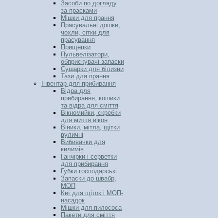
Засоби по догляду
за прасками
Мішки для прання
Прасувальні дошки,
чохли, сітки для
прасування
Прищепки
Пульвелізатори,
обприскувачі-запаски
Сушарки для білизни
Тази для прання
Інвентар для прибирання
Відра для
прибирання, кошики
та відра для сміття
Вікномийки, скребки
для миття вікон
Віники, мітла, щітки
вуличні
Вибивачки для
килимів
Ганчірки і серветки
для прибирання
Губки господарські
Запаски до швабр,
МОП
Киї для щіток і МОП-
насадок
Мішки для пилососа
Пакети для сміття