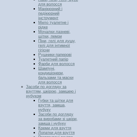
для волосся
Манікюрний і
педікюрний
інструмент
Мило туалетне і
рідке
Мочалки лазневі,
щітки, пемзи
Піни, гелі для душу,
гелі для інтимної
гігієни
Рушники паперові
Туалетний папір
Фарби для волосся
Шампуні,
кондиціонери,
бальзами та маски
для волосся
Засоби по догляду за
взуттям, шкірою, замшею і
нубуком
Губки та щітки для
взуття, замша,
нубуку
Засоби по догляду
за виробами зі шкіри,
замша і нубуку
Креми для взуття
Лопатки для взуття