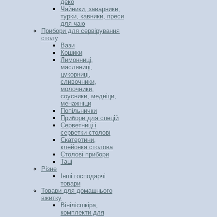
деко
Чайники, заварники,
турки, кавники, преси
для чаю
Прибори для сервірування
столу
Вази
Кошики
Лимонниці,
масляниці,
цукорниці,
сливочники,
молочники,
соусники, медніци,
менажніци
Попільнички
Прибори для спецій
Серветниці і
серветки столові
Скатертини,
клейонка столова
Столові прибори
Таці
Різне
Інші господарчі
товари
Товари для домашнього
вжитку
Вінілісшкіра,
комплекти для