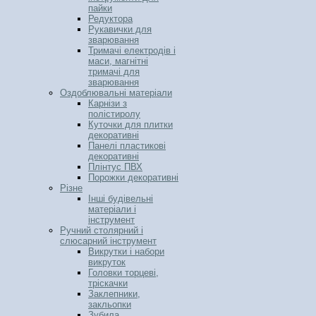
пайки
Редуктора
Рукавички для
зварювання
Тримачі електродів і
маси, магнітні
тримачі для
зварювання
Оздоблювальні матеріали
Карнізи з
полістиролу
Куточки для плитки
декоративні
Панелі пластикові
декоративні
Плінтус ПВХ
Порожки декоративні
Різне
Інші будівельні
матеріали і
інструмент
Ручний столярний і
слюсарний інструмент
Викрутки і набори
викруток
Головки торцеві,
тріскачки
Заклепники,
закльопки
Зубила