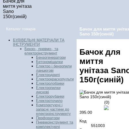
Бачок для
миття унітаза
Sano
150г(синій)
Каталог товарів
Бачок для миття уніта
Sano 150г(синій)
БУДІВЕЛЬНІ МАТЕРІАЛИ ТА
ІНСТРУМЕНТИ
Бензо-, пневмо-, та
Бачок для
електроінструмент
Бензогенератори
миття
Бетономішалки
Електро і бензопили
унітаза San
ланцюгові
Електродрилі
150г(синій)
Електрокраскопульти
Електролобзики
Електропилки
дискові
Електрорубанки
Електроточило
(0)
Комплектуючі і
запасні частини до
395.00
електроінструменту
Перфоратори
Код
Пневмоінструмент та
551003
комплектуючі