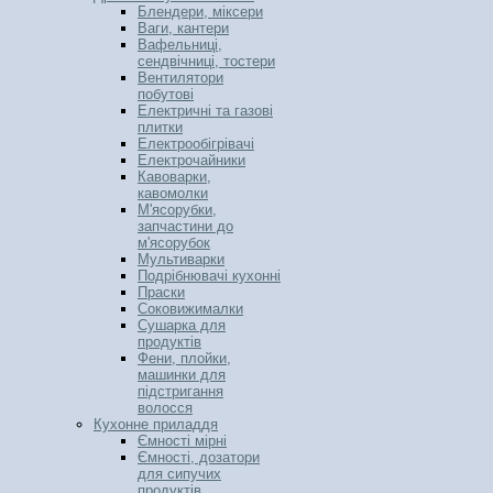
Блендери, міксери
Ваги, кантери
Вафельниці,
сендвічниці, тостери
Вентилятори
побутові
Електричні та газові
плитки
Електрообігрівачі
Електрочайники
Кавоварки,
кавомолки
М'ясорубки,
запчастини до
м'ясорубок
Мультиварки
Подрібнювачі кухонні
Праски
Соковижималки
Сушарка для
продуктів
Фени, плойки,
машинки для
підстригання
волосся
Кухонне приладдя
Ємності мірні
Ємності, дозатори
для сипучих
продуктів