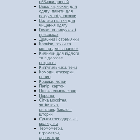
оббивки дверей
Вішалки, чохли для
одягу, пакети для
вакуумної упаковки
Валики і щітки для
чищення одягу
Гачки на липучках і
присосках
Драбини і стрем'янки
Карнізи, гачки та
кільця для занавісок
Килимки для підлоги
та підлогове
покриття
Кип'ятильники, тени
Комоди, етажерки,
полиці
Кошики, лотки
Папір, картон
Плівка самоклеюча
Поролон
Сітка москітна,
затіняюча,
світловідбиваючі
шторки
Сумки господарські,
кравчучки
Термометри,
гігрометри,
ареометри,