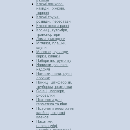
Ключі рожково-
накидні, ріжкові,
торцеві
Ключі трубні,
розвідні, переставні
Ключі шестигранні
Косинці, кутоміри,
транспортири
Ломи-цвяходери
Мітчики, плашки,
клупи
Молотки, кувалди,
кирки, киянки
Набори інструменту
Напилки, рашпилі,
надфілі
Ножівки, пили, ручні
лобзики
Ножиці, штифторізи,
труборізи, розгортки
Олівці, маркери,
рисовалки
Пістолети для
герметика та піни
Пістолети електричні
клейові, стержні
клейові
Пасатіжи,
плоскогубці,