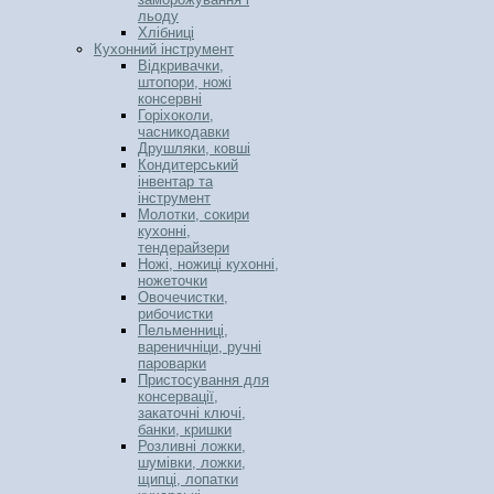
льоду
Хлібниці
Кухонний інструмент
Відкривачки,
штопори, ножі
консервні
Горіхоколи,
часникодавки
Друшляки, ковші
Кондитерський
інвентар та
інструмент
Молотки, сокири
кухонні,
тендерайзери
Ножі, ножиці кухонні,
ножеточки
Овочечистки,
рибочистки
Пельменниці,
вареничніци, ручні
пароварки
Пристосування для
консервації,
закаточні ключі,
банки, кришки
Розливні ложки,
шумівки, ложки,
щипці, лопатки