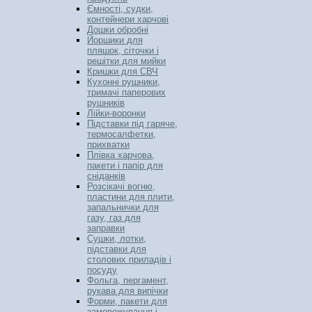
Ємності, судки,
контейнери харчові
Дошки обробні
Йоршики для
пляшок, сіточки і
решітки для мийки
Кришки для СВЧ
Кухонні рушники,
тримачі паперових
рушників
Лійки-воронки
Підставки під гаряче,
термосалфетки,
прихватки
Плівка харчова,
пакети і папір для
сніданків
Розсікачі вогню,
пластини для плити,
запальнички для
газу, газ для
заправки
Сушки, лотки,
підставки для
столових приладів і
посуду
Фольга, пергамент,
рукава для випічки
Форми, пакети для
заморожування і