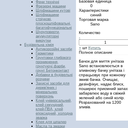
Базовая единица
Фени технічні
0
Фрезерні машини
Характеристики
Шліфмашини кутові
синий
Шліфмашини
стрічкові,
Торговая марка
плоскошліфовальні,
Sano
багатофункціональні
Шуруповерти,
Количество
акумуляторні
-
викрутки
Будівельна хімія
+
шт
Купить
Антикорозійні засоби
Полное описание
Герметики
Грунтовки глибокого
Бачок для миття унітаза
проникнення,
Sano встановлюється в
грунтуючі фарби,
зливному бачку унітаза і
грунт Бетонконтакт
спрацьовує при кожному
Добавки в будівельні
розчини
змиві бачка. Очищає,
Захисні засоби для
дезінфікує, надає блиск,
дерев'яних і
поширює приємний запах 
мінеральних
забарвлює воду в свіжий
поверхонь
зелений або синій колір.
Клей універсальний,
Розрахований на 1200
клей секундний,
зливів.
клей-ПВА, клей
епоксидний, холодна
зварка
Клея для шпалер
Масла та змазки