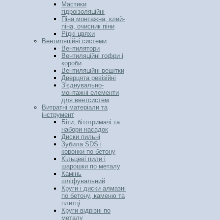
Мастики
гідроізоляційні
Піна монтажна, клей-
піна, очисник піни
Рідкі цвяхи
Вентиляційні системи
Вентилятори
Вентиляційні гофри і
короби
Вентиляційні решітки
Дверцята ревізійні
З'єднувально-
монтажні елементи
для вентсистем
Витратні матеріали та
інструмент
Біти, бітотримачі та
набори насадок
Диски пильні
Зубила SDS і
коронки по бетону
Кільцеві пили і
шарошки по металу
Камінь
шліфувальний
Круги і диски алмазні
по бетону, каменю та
плитці
Круги відрізні по
металу