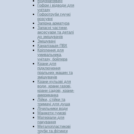
Водонагрівачі
Гофри і відводи для
унітазу
Гофротруби гнучкі
розсувні
Запірна арматура
Запасні частини,
аксесуари та деталі
до змішувачів
Змішувачі
Каналізація ПВХ
Кріплення для
умивальника,
унітазу, бойлера
Крани для
підключення
пральних машин та
змішувачів
Крани кульові для
води, крани газові,
крани садові, крани-
американка
Лійки, стійки та
тримачі для душа
Лічильники води
Манжети гумові
Матеріали для
пакування
Металопластикові
труби та фітинги