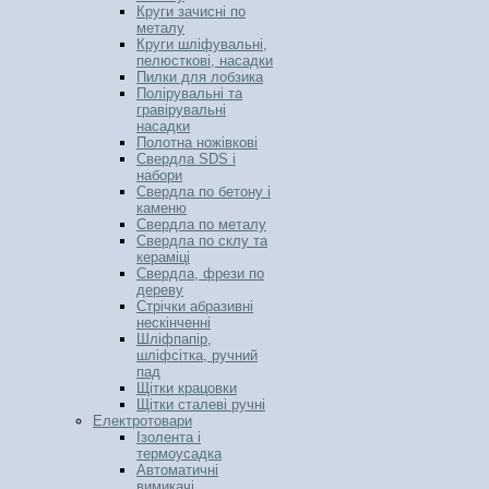
Круги зачисні по
металу
Круги шліфувальні,
пелюсткові, насадки
Пилки для лобзика
Полірувальні та
гравірувальні
насадки
Полотна ножівкові
Свердла SDS і
набори
Свердла по бетону і
каменю
Свердла по металу
Свердла по склу та
кераміці
Свердла, фрези по
дереву
Стрічки абразивні
нескінченні
Шліфпапір,
шліфсітка, ручний
пад
Щітки крацовки
Щітки сталеві ручні
Електротовари
Ізолента і
термоусадка
Автоматичні
вимикачі,