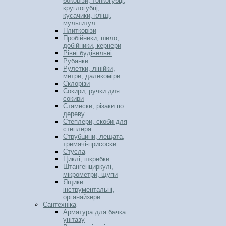
бокорізи, тонкогубці,
круглогубці,
кусачики, кліщі,
мультитул
Плиткорізи
Пробійники, шило,
добійники, кернери
Рівні будівельні
Рубанки
Рулетки, лінійки,
метри, далекоміри
Склорізи
Сокири, ручки для
сокири
Стамески, різаки по
дереву
Степлери, скоби для
степлера
Струбцини, лещата,
тримачі-присоски
Стусла
Циклі, шкребки
Штангенциркулі,
мікрометри, щупи
Ящики
інструментальні,
органайзери
Сантехніка
Арматура для бачка
унітазу