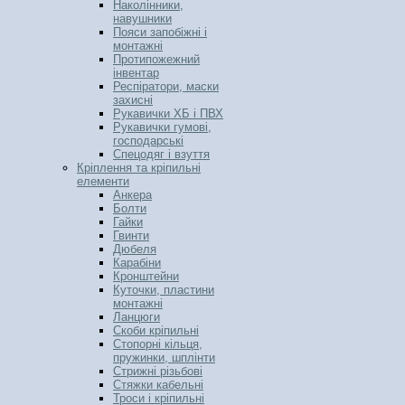
Наколінники,
навушники
Пояси запобіжні і
монтажні
Протипожежний
інвентар
Респіратори, маски
захисні
Рукавички ХБ і ПВХ
Рукавички гумові,
господарські
Спецодяг і взуття
Кріплення та кріпильні
елементи
Анкера
Болти
Гайки
Гвинти
Дюбеля
Карабіни
Кронштейни
Куточки, пластини
монтажні
Ланцюги
Скоби кріпильні
Стопорні кільця,
пружинки, шплінти
Стрижні різьбові
Стяжки кабельні
Троси і кріпильні