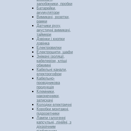
запобіжники, пробки
Батарейки,
акумулятори
Вимикачі, розетки,
рамки
Датчики руху,
акустичні вимикачі,
таймери
Дзвінки і кнопки
дзвінка
Електровилки
Електрощити, шафи
Знімачі ізоляції,
кабелерізи, кліщі
обжимні
Кабельні канали,
електрогофри
Кабельно-
провідникова
продукція
Клемники,
наконечники,
затискачі
Колодки електричні
Коробки монтажні,
підрозетники
Лампи галогенні
капсульні, лінійні, з
діхроічним
відбивачем