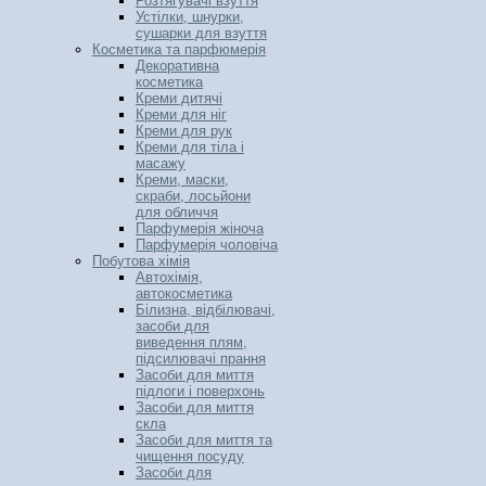
Розтягувачі взуття
Устілки, шнурки,
сушарки для взуття
Косметика та парфюмерія
Декоративна
косметика
Креми дитячі
Креми для ніг
Креми для рук
Креми для тіла і
масажу
Креми, маски,
скраби, лосьйони
для обличчя
Парфумерія жіноча
Парфумерія чоловіча
Побутова хімія
Автохімія,
автокосметика
Білизна, відбілювачі,
засоби для
виведення плям,
підсилювачі прання
Засоби для миття
підлоги і поверхонь
Засоби для миття
скла
Засоби для миття та
чищення посуду
Засоби для