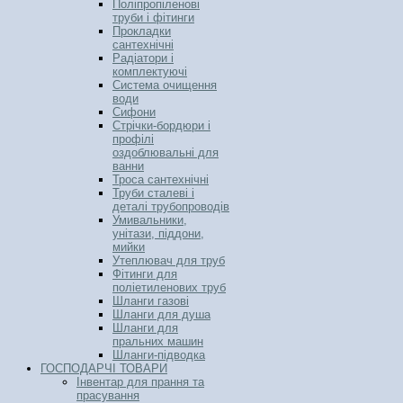
Поліпропіленові
труби і фітинги
Прокладки
сантехнічні
Радіатори і
комплектуючі
Система очищення
води
Сифони
Стрічки-бордюри і
профілі
оздоблювальні для
ванни
Троса сантехнічні
Труби сталеві і
деталі трубопроводів
Умивальники,
унітази, піддони,
мийки
Утеплювач для труб
Фітинги для
поліетиленових труб
Шланги газові
Шланги для душа
Шланги для
пральних машин
Шланги-підводка
ГОСПОДАРЧІ ТОВАРИ
Інвентар для прання та
прасування