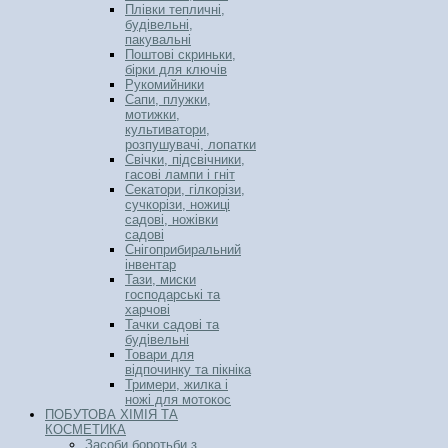
Плівки тепличні,
будівельні,
пакувальні
Поштові скриньки,
бірки для ключів
Рукомийники
Сапи, плужки,
мотижки,
культиватори,
розпушувачі, лопатки
Свічки, підсвічники,
гасові лампи і гніт
Секатори, гілкорізи,
сучкорізи, ножиці
садові, ножівки
садові
Снігоприбиральний
інвентар
Тази, миски
господарські та
харчові
Тачки садові та
будівельні
Товари для
відпочинку та пікніка
Тримери, жилка і
ножі для мотокос
ПОБУТОВА ХІМІЯ ТА
КОСМЕТИКА
Засоби боротьби з