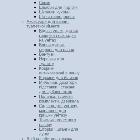
Совки
Швабри для підлоги
Шкребки кухонні
Щітки господарські
Аксесуари для ванни і
туалетної кімнати
Відра-туалет, дитячі
горщики і накладки
на унітаз
Ванни дитячі,
сидіння для ванни
Вантузи
Йоршики для
туалету
Коврики
антиковзаючі в ванну
Корзини для білизни
Мильниці, дозатори,
підставки і стакани
для зубних щіток
Полички, туалетні
комплекти, дзеркала
Сидіння для унітазу,
кріплення для
кришки унітазу
Тримачі туалетного
паперу
Шторки і штанги для
душу
Дрібна побутова техніка