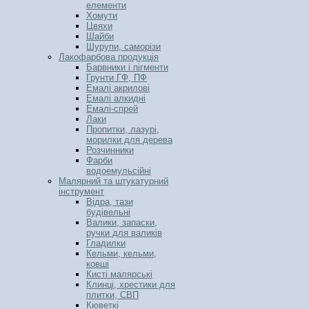
елементи
Хомути
Цвяхи
Шайби
Шурупи, саморізи
Лакофарбова продукція
Барвники і пігменти
Грунти ГФ, ПФ
Емалі акрилові
Емалі алкидні
Емалі-спрей
Лаки
Пропитки, лазурі,
морилки для дерева
Розчинники
Фарби
водоемульсійні
Малярний та штукатурний
інструмент
Відра, тази
будівельні
Валики, запаски,
ручки для валиків
Гладилки
Кельми, кельми,
ковші
Кисті малярські
Клинці, хрестики для
плитки, СВП
Кюветкі