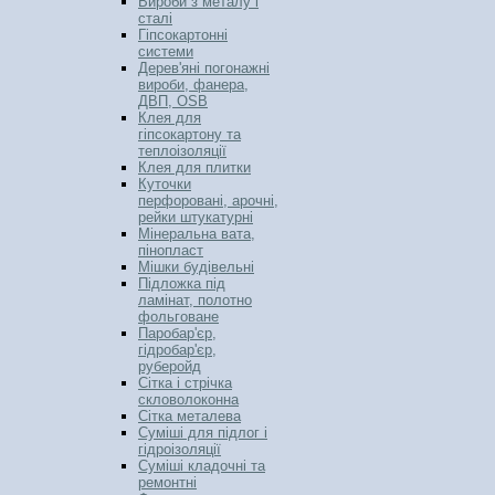
Вироби з металу і
сталі
Гіпсокартонні
системи
Дерев'яні погонажні
вироби, фанера,
ДВП, OSB
Клея для
гіпсокартону та
теплоізоляції
Клея для плитки
Куточки
перфоровані, арочні,
рейки штукатурні
Мінеральна вата,
пінопласт
Мішки будівельні
Підложка під
ламінат, полотно
фольговане
Паробар'єр,
гідробар'єр,
руберойд
Сітка і стрічка
скловолоконна
Сітка металева
Суміші для підлог і
гідроізоляції
Суміші кладочні та
ремонтні