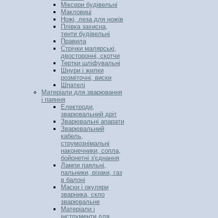
Міксери будівельні
Макловиці
Ножі, леза для ножів
Плівка захисна,
тенти будівельні
Правила
Стрічки малярські,
двосторонні, скотчи
Тертки шліфувальні
Шнури і жилки
розміточні, виски
Шпателі
Матеріали для зварювання
і паяння
Електроди,
зварювальний дріт
Зварювальні апарати
Зварювальний
кабель,
струмознімальні
наконечники, сопла,
бойонетні з'єднання
Лампи паяльні,
пальники, різаки, газ
в балоні
Маски і окуляри
зварника, скло
зварювальне
Матеріали і
інструменти для