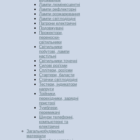
Лампи люмінесцентні
Лампи рефлекторні
Лампи розжарювання
Лампи світлодіодні
Патрони електричні
Подовжувачі
Прожектори,
переноски-
світильники
Світильники
побутові, лампи
настільні
Світильники точечні
Силові роз'єми
Сплітери, роз'єми
Стартери, баласти
Стрічки світлодіодні
Тестери, індикатори
напруги
Трійники,
перехідники, зарядні
пристрої
Тумблери,
перемикачі
Шнури телефонні,
компьютерні та
електричні
Загальнобудівельні
матеріали