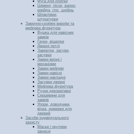
Фуга для плитки
Цемент, пісок, вапно,
крейда, гіпс, щебінь
Шпаклівки,
штукатурки
Замочно-скобяні вироби та
меблева фурнітура
Вушка для навісних
замків
Гачки, вішалки
Дверні петлі
Завертки, засуви,
засувки
Замки врізні і
механізми
Замки меблеві
Замки навісні
Замки накладні
Засувки дверні
Меблева фурнітура
Ручки декоративні
Серцевини для
замків
Упори, доводчики,
вічка, номерки для
дверей
Засоби індивідуального
захисту
Маски і окуляри
захисні