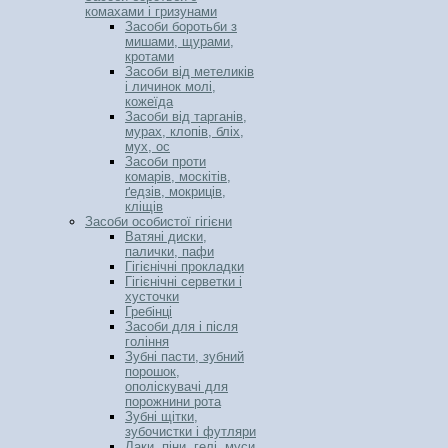
комахами і гризунами
Засоби боротьби з
мишами, щурами,
кротами
Засоби від метеликів
і личинок молі,
кожеїда
Засоби від тарганів,
мурах, клопів, бліх,
мух, ос
Засоби проти
комарів, москітів,
ґедзів, мокриців,
кліщів
Засоби особистої гігієни
Ватяні диски,
палички, пафи
Гігієнічні прокладки
Гігієнічні серветки і
хусточки
Гребінці
Засоби для і після
гоління
Зубні пасти, зубний
порошок,
ополіскувачі для
порожнини рота
Зубні щітки,
зубочистки і футляри
Лаки, піни, гелі, муси