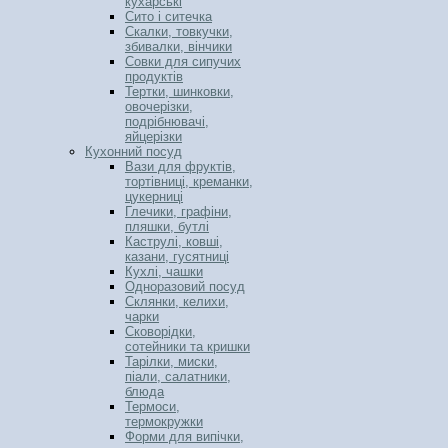
кухарські
Сито і ситечка
Скалки, товкучки,
збивалки, вінчики
Совки для сипучих
продуктів
Тертки, шинковки,
овочерізки,
подрібнювачі,
яйцерізки
Кухонний посуд
Вази для фруктів,
тортівниці, креманки,
цукерниці
Глечики, графіни,
пляшки, бутлі
Каструлі, ковші,
казани, гусятниці
Кухлі, чашки
Одноразовий посуд
Склянки, келихи,
чарки
Сковорідки,
сотейники та кришки
Тарілки, миски,
піали, салатники,
блюда
Термоси,
термокружки
Форми для випічки,