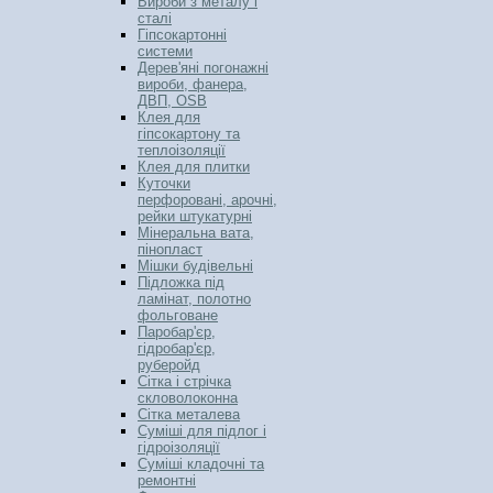
Вироби з металу і
сталі
Гіпсокартонні
системи
Дерев'яні погонажні
вироби, фанера,
ДВП, OSB
Клея для
гіпсокартону та
теплоізоляції
Клея для плитки
Куточки
перфоровані, арочні,
рейки штукатурні
Мінеральна вата,
пінопласт
Мішки будівельні
Підложка під
ламінат, полотно
фольговане
Паробар'єр,
гідробар'єр,
руберойд
Сітка і стрічка
скловолоконна
Сітка металева
Суміші для підлог і
гідроізоляції
Суміші кладочні та
ремонтні