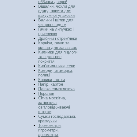
оббивки дверей
Вішалки, чохли для
одягу, пакети для
вакуумної упаковки
Валики і щітки для
чищення одягу
Гачки на липучках і
присосках
Драбини і стрем'янки
Карнізи, гачки та
кільця для занавісок
Килимки для підлоги
та підлогове
покриття
Кип'ятильники, тени
Комоди, етажерки,
полиці
Кошики, лотки
Папір, картон
Плівка самоклеюча
Поролон
Сітка москітна,
затіняюча,
світловідбиваючі
шторки
Сумки господарські,
кравчучки
Термометри,
гігрометри,
ареометри,