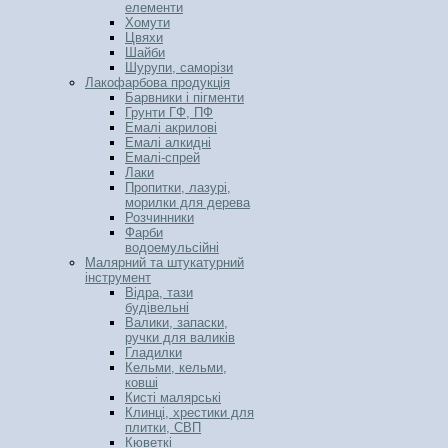
елементи
Хомути
Цвяхи
Шайби
Шурупи, саморізи
Лакофарбова продукція
Барвники і пігменти
Грунти ГФ, ПФ
Емалі акрилові
Емалі алкидні
Емалі-спрей
Лаки
Пропитки, лазурі,
морилки для дерева
Розчинники
Фарби
водоемульсійні
Малярний та штукатурний
інструмент
Відра, тази
будівельні
Валики, запаски,
ручки для валиків
Гладилки
Кельми, кельми,
ковші
Кисті малярські
Клинці, хрестики для
плитки, СВП
Кюветкі