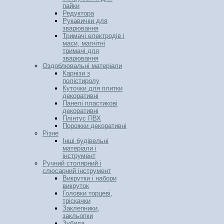
пайки
Редуктора
Рукавички для
зварювання
Тримачі електродів і
маси, магнітні
тримачі для
зварювання
Оздоблювальні матеріали
Карнізи з
полістиролу
Куточки для плитки
декоративні
Панелі пластикові
декоративні
Плінтус ПВХ
Порожки декоративні
Різне
Інші будівельні
матеріали і
інструмент
Ручний столярний і
слюсарний інструмент
Викрутки і набори
викруток
Головки торцеві,
тріскачки
Заклепники,
закльопки
Зубила