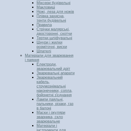
Міксери будівельні
Макловиці
Ножі, леза для ножів
Плівка захисна,
тенти будівельні
Правила
Стрічки малярські,
двосторонні, скотчи
Тертки шліфувальні
Шнури і жилки
розміточні, виски
Шпателі
Матеріали для зварювання
і паяння
Електроди,
зварювальний дріт
Зварювальні апарати
Зварювальний
кабель,
струмознімальні
наконечники, сопла,
бойонетні з'єднання
Лампи паяльні,
пальники, різаки, газ
в балоні
Маски і окуляри
зварника, скло
зварювальне
Матеріали і
інструменти для