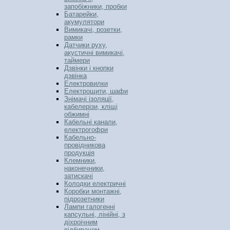
запобіжники, пробки
Батарейки,
акумулятори
Вимикачі, розетки,
рамки
Датчики руху,
акустичні вимикачі,
таймери
Дзвінки і кнопки
дзвінка
Електровилки
Електрощити, шафи
Знімачі ізоляції,
кабелерізи, кліщі
обжимні
Кабельні канали,
електрогофри
Кабельно-
провідникова
продукція
Клемники,
наконечники,
затискачі
Колодки електричні
Коробки монтажні,
підрозетники
Лампи галогенні
капсульні, лінійні, з
діхроічним
відбивачем