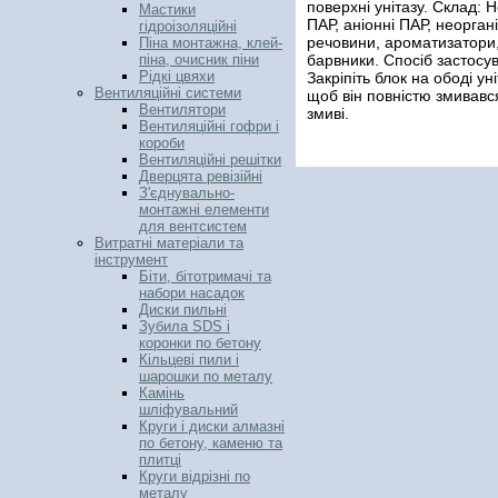
поверхні унітазу. Склад: Н
Мастики
ПАР, аніонні ПАР, неоргані
гідроізоляційні
речовини, ароматизатори
Піна монтажна, клей-
барвники. Спосіб застосу
піна, очисник піни
Рідкі цвяхи
Закріпіть блок на ободі уні
Вентиляційні системи
щоб він повністю змивавс
Вентилятори
змиві.
Вентиляційні гофри і
короби
Вентиляційні решітки
Дверцята ревізійні
З'єднувально-
монтажні елементи
для вентсистем
Витратні матеріали та
інструмент
Біти, бітотримачі та
набори насадок
Диски пильні
Зубила SDS і
коронки по бетону
Кільцеві пили і
шарошки по металу
Камінь
шліфувальний
Круги і диски алмазні
по бетону, каменю та
плитці
Круги відрізні по
металу