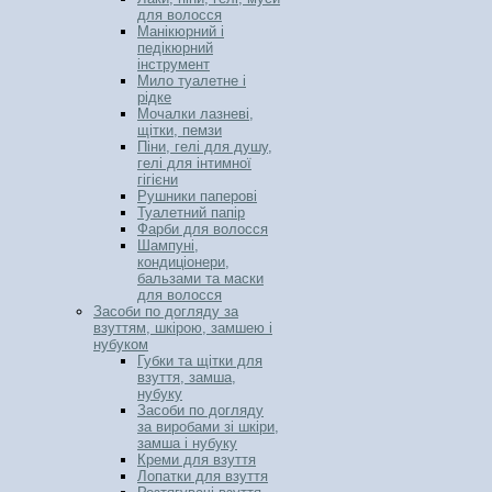
для волосся
Манікюрний і
педікюрний
інструмент
Мило туалетне і
рідке
Мочалки лазневі,
щітки, пемзи
Піни, гелі для душу,
гелі для інтимної
гігієни
Рушники паперові
Туалетний папір
Фарби для волосся
Шампуні,
кондиціонери,
бальзами та маски
для волосся
Засоби по догляду за
взуттям, шкірою, замшею і
нубуком
Губки та щітки для
взуття, замша,
нубуку
Засоби по догляду
за виробами зі шкіри,
замша і нубуку
Креми для взуття
Лопатки для взуття