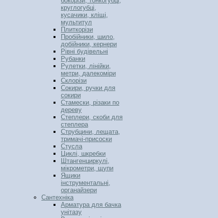
бокорізи, тонкогубці,
круглогубці,
кусачики, кліщі,
мультитул
Плиткорізи
Пробійники, шило,
добійники, кернери
Рівні будівельні
Рубанки
Рулетки, лінійки,
метри, далекоміри
Склорізи
Сокири, ручки для
сокири
Стамески, різаки по
дереву
Степлери, скоби для
степлера
Струбцини, лещата,
тримачі-присоски
Стусла
Циклі, шкребки
Штангенциркулі,
мікрометри, щупи
Ящики
інструментальні,
органайзери
Сантехніка
Арматура для бачка
унітазу