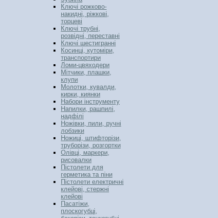
Ключі рожково-
накидні, ріжкові,
торцеві
Ключі трубні,
розвідні, переставні
Ключі шестигранні
Косинці, кутоміри,
транспортири
Ломи-цвяходери
Мітчики, плашки,
клупи
Молотки, кувалди,
кирки, киянки
Набори інструменту
Напилки, рашпилі,
надфілі
Ножівки, пили, ручні
лобзики
Ножиці, штифторізи,
труборізи, розгортки
Олівці, маркери,
рисовалки
Пістолети для
герметика та піни
Пістолети електричні
клейові, стержні
клейові
Пасатіжи,
плоскогубці,