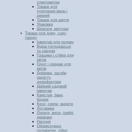
спиртометри
Товари для
утеплення вікон і
дверей
Товари для шиття
Упаковка
Шпагати, мотузки
Товари для дому, саду,
городу
Інвентар для поливу
Відра господарські
та харчові
Горщики і стійки для
квітів
Грунт і дренаж для
квітів
Добрива, засоби
захисту,
дезінфектори
Дрібний садовий
інвентар
Каністри, баки,
бідони
Коси, серпи, мачете
Ліхтарики
Лопати, вила, граблі,
держаки
Насіння
Обприскувачі,
поливалки, лійки