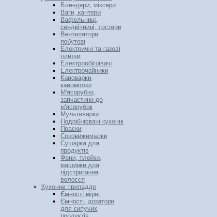
Блендери, міксери
Ваги, кантери
Вафельниці,
сендвічниці, тостери
Вентилятори
побутові
Електричні та газові
плитки
Електрообігрівачі
Електрочайники
Кавоварки,
кавомолки
М'ясорубки,
запчастини до
м'ясорубок
Мультиварки
Подрібнювачі кухонні
Праски
Соковижималки
Сушарка для
продуктів
Фени, плойки,
машинки для
підстригання
волосся
Кухонне приладдя
Ємності мірні
Ємності, дозатори
для сипучих
продуктів