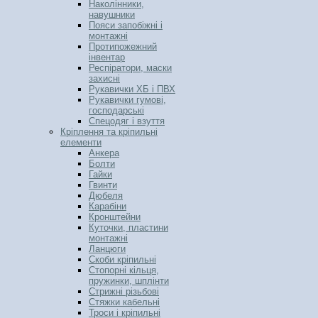
Наколінники,
навушники
Пояси запобіжні і
монтажні
Протипожежний
інвентар
Респіратори, маски
захисні
Рукавички ХБ і ПВХ
Рукавички гумові,
господарські
Спецодяг і взуття
Кріплення та кріпильні
елементи
Анкера
Болти
Гайки
Гвинти
Дюбеля
Карабіни
Кронштейни
Куточки, пластини
монтажні
Ланцюги
Скоби кріпильні
Стопорні кільця,
пружинки, шплінти
Стрижні різьбові
Стяжки кабельні
Троси і кріпильні