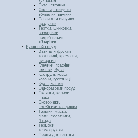
кухарські
Сито і ситечка
Скалки, товкучки,
збивалки, вінчики
Совки для сипучих
продуктів
Тертки, шинковки,
овочерізки,
подрібнювачі,
яйцерізки
Кухонний посуд
Вази для фруктів,
тортівниці, креманки,
цукерниці
Глечики, графіни,
пляшки, бутлі
Каструлі, ковші,
казани, гусятниці
Кухлі, чашки
Одноразовий посуд
Склянки, келихи,
чарки
Сковорідки,
сотейники та кришки
Тарілки, миски,
піали, салатники,
блюда
Термоси,
термокружки
Форми для випічки,