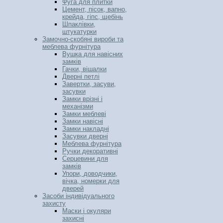
Фуга для плитки
Цемент, пісок, вапно,
крейда, гіпс, щебінь
Шпаклівки,
штукатурки
Замочно-скобяні вироби та
меблева фурнітура
Вушка для навісних
замків
Гачки, вішалки
Дверні петлі
Завертки, засуви,
засувки
Замки врізні і
механізми
Замки меблеві
Замки навісні
Замки накладні
Засувки дверні
Меблева фурнітура
Ручки декоративні
Серцевини для
замків
Упори, доводчики,
вічка, номерки для
дверей
Засоби індивідуального
захисту
Маски і окуляри
захисні