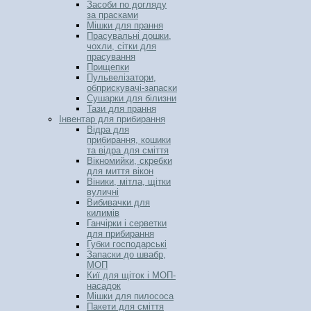
Засоби по догляду
за прасками
Мішки для прання
Прасувальні дошки,
чохли, сітки для
прасування
Прищепки
Пульвелізатори,
обприскувачі-запаски
Сушарки для білизни
Тази для прання
Інвентар для прибирання
Відра для
прибирання, кошики
та відра для сміття
Вікномийки, скребки
для миття вікон
Віники, мітла, щітки
вуличні
Вибивачки для
килимів
Ганчірки і серветки
для прибирання
Губки господарські
Запаски до швабр,
МОП
Киї для щіток і МОП-
насадок
Мішки для пилососа
Пакети для сміття