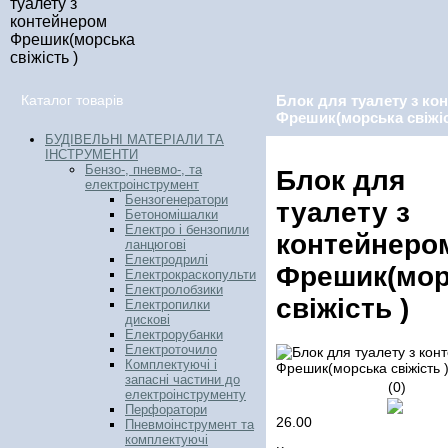
туалету з
контейнером
Фрешик(морська
свіжість )
Каталог товарів
Блок для туалету з ко
Фрешик(морська свіжіс
БУДІВЕЛЬНІ МАТЕРІАЛИ ТА
ІНСТРУМЕНТИ
Бензо-, пневмо-, та
Блок для
електроінструмент
Бензогенератори
туалету з
Бетономішалки
Електро і бензопили
контейнеро
ланцюгові
Електродрилі
Фрешик(мор
Електрокраскопульти
Електролобзики
свіжість )
Електропилки
дискові
Електрорубанки
Електроточило
Комплектуючі і
запасні частини до
(0)
електроінструменту
Перфоратори
26.00
Пневмоінструмент та
комплектуючі