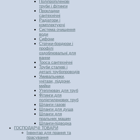
Поліпропіленові
труби і фітинги
Прокладки
сантехнічні
Радіатори і
комплектуючі
Система очищення
води
Сифони
Стрічки-бордюри і
профілі
оздоблювальні для
ванни
Троса сантехнічні
Труби сталеві і
деталі трубопроводів
Умивальники,
унітази, піддони,
мийки
Утеплювач для труб
Фітинги для
поліетиленових труб
Шланги газові
Шланги для душа
Шланги для
пральних машин
Шланги-підводка
ГОСПОДАРЧІ ТОВАРИ
Інвентар для прання та
прасування