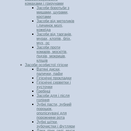
комахами і гризунами
Засоби боротьби з
мишами, щурами,
кротами
Засоби від метеликів
і личинок молі,
кожеїда
Засоби від тарганів,
мурах, клопів, бліх,
мух, ос
Засоби проти
комарів, москітів,
ґедзів, мокриців,
кліщів
Засоби особистої гігієни
Ватяні диски,
палички, пафи
Гігієнічні прокладки
Гігієнічні серветки і
хусточки
Гребінці
Засоби для і після
гоління
Зубні пасти, зубний
порошок,
ополіскувачі для
порожнини рота
Зубні щітки,
зубочистки і футляри
Лаки, піни, гелі, муси