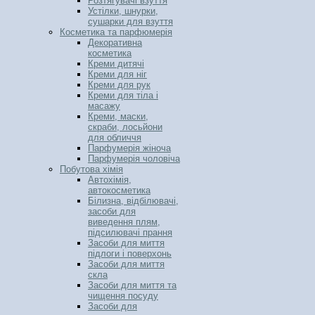
Розтягувачі взуття
Устілки, шнурки,
сушарки для взуття
Косметика та парфюмерія
Декоративна
косметика
Креми дитячі
Креми для ніг
Креми для рук
Креми для тіла і
масажу
Креми, маски,
скраби, лосьйони
для обличчя
Парфумерія жіноча
Парфумерія чоловіча
Побутова хімія
Автохімія,
автокосметика
Білизна, відбілювачі,
засоби для
виведення плям,
підсилювачі прання
Засоби для миття
підлоги і поверхонь
Засоби для миття
скла
Засоби для миття та
чищення посуду
Засоби для