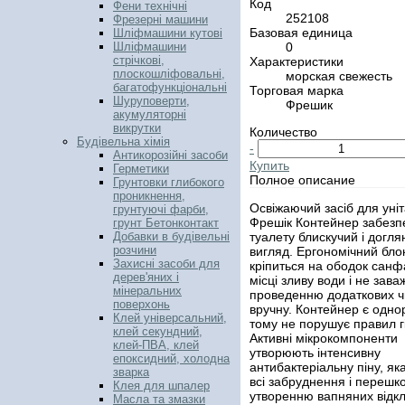
Код
Фени технічні
252108
Фрезерні машини
Базовая единица
Шліфмашини кутові
0
Шліфмашини
стрічкові,
Характеристики
плоскошліфовальні,
морская свежесть
багатофункціональні
Торговая марка
Шуруповерти,
Фрешик
акумуляторні
викрутки
Количество
Будівельна хімія
-
Антикорозійні засоби
Купить
Герметики
Полное описание
Грунтовки глибокого
проникнення,
Освіжаючий засіб для уніт
грунтуючі фарби,
Фрешік Контейнер забезп
грунт Бетонконтакт
туалету блискучий і догля
Добавки в будівельні
розчини
вигляд. Ергономічний бло
Захисні засоби для
кріпиться на ободок санф
дерев'яних і
місці зливу води і не зава
мінеральних
проведенню додаткових ч
поверхонь
вручну. Контейнер є одно
Клей універсальний,
тому не порушує правил гі
клей секундний,
Активні мікрокомпоненти
клей-ПВА, клей
утворюють інтенсивну
епоксидний, холодна
антибактеріальну піну, як
зварка
всі забруднення і перешк
Клея для шпалер
утворенню вапняних відк
Масла та змазки