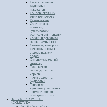
Плівки тепличні,
будівельні,
пакувальні
Поштові скриньки,
бірки для ключів
Рукомийники
Сапи, плужки,
мотижки,
культиватори,
розпушувачі, лопатки
Свічки, підсвічники,
гасові лампи і гніт
Секатори, гілкорізи,
сучкорізи, ножиці
садові, ножівки
садові
Снігоприбиральний
інвентар
Тази, миски
господарські та
харчові
Тачки садові та
будівельні
Товари для
відпочинку та пікніка
Тримери, жилка і
ножі для мотокос
ПОБУТОВА ХІМІЯ ТА
КОСМЕТИКА
Засоби боротьби з