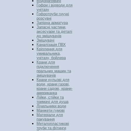
Водонагрівачі
Гофри і відводи для
унітазу
Гофротруби гнучкі
розсувні
Запірна арматура
Запасні частини,
аксесуари та деталі
до змішувачів
Змішувачі
Каналізація ПВХ
Кріплення для
умивальника,
унітазу, бойлера
Крани для
підключення
пральних машин та
змішувачів
Крани кульові для
води, крани газові,
крани садові, крани-
американка
Лійки, стійки та
тримачі для душа
Лічильники води
Манжети гумові
Матеріали для
пакування
Металопластикові
труби та фітинги