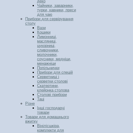
деко
Чайники, заварники,
турки, кавники, преси
для чаю
Прибори для сервірування
столу
Вази
Кошики
Лимонниці,
масляниці,
цукорниці,
сливочники,
молочники,
соусники, медніци,
менажніци
Попільнички
Прибори для спецій
Серветниці і
серветки столові
Скатертини,
клейонка столова
Столові прибори
Таці
Різне
Інші господарчі
товари
Товари для домашнього
вжитку
Вінілісшкіра,
комплекти для