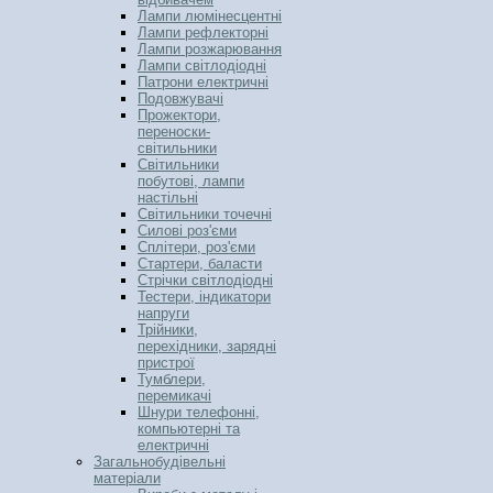
Лампи люмінесцентні
Лампи рефлекторні
Лампи розжарювання
Лампи світлодіодні
Патрони електричні
Подовжувачі
Прожектори,
переноски-
світильники
Світильники
побутові, лампи
настільні
Світильники точечні
Силові роз'єми
Сплітери, роз'єми
Стартери, баласти
Стрічки світлодіодні
Тестери, індикатори
напруги
Трійники,
перехідники, зарядні
пристрої
Тумблери,
перемикачі
Шнури телефонні,
компьютерні та
електричні
Загальнобудівельні
матеріали