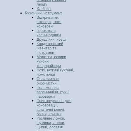
льоду
Хлібниці
Кухонний інструмент
Відкривачки,
штопори, ножі
консервні
Горіхоколи,
часникодавки
Друшляки, ковші
Кондитерський
інвентар та
інструмент
Молотки, сокири
кухонні,
тендерайзери
Ножі, ножиці кухонні,
ножеточки
Овочечистки,
рибочистки
Пельменниці,
вареничніци, ручні
пароварки
Пристосування для
консервації,
закаточні ключі,
банки, кришки
Розливні ложки,
шумівки, ложки,
щипці, лопатки