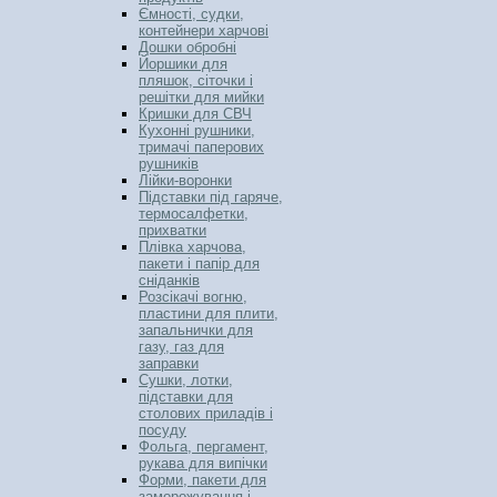
Ємності, судки,
контейнери харчові
Дошки обробні
Йоршики для
пляшок, сіточки і
решітки для мийки
Кришки для СВЧ
Кухонні рушники,
тримачі паперових
рушників
Лійки-воронки
Підставки під гаряче,
термосалфетки,
прихватки
Плівка харчова,
пакети і папір для
сніданків
Розсікачі вогню,
пластини для плити,
запальнички для
газу, газ для
заправки
Сушки, лотки,
підставки для
столових приладів і
посуду
Фольга, пергамент,
рукава для випічки
Форми, пакети для
заморожування і