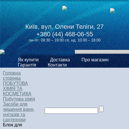
Київ, вул. Олени Теліги, 27
+380 (44) 468-06-55
пн–пт: 09:30 – 19:00 сб, нд: 10:00 – 18:00
Як купити
Доставка
Про магазин
Гарантія
Контакти
Головна
сторінка
ПОБУТОВА
ХІМІЯ ТА
КОСМЕТИКА
Побутова хімія
Засоби для
чищення ванн,
унітазів та
сантехніки
Блок для