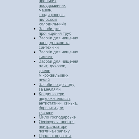
пральних,
посудомийних
машин,
кондиціонерів,
пилососів,
холодильників
Засоби для
прочищення труб
Засоби для чищення
ванн, унітазів та
сантехніки
Засоби для чищення
килимів
Засоби для чищення
плит, духовок,
грилів,
мікрохвильових
печей
Засоби по догляду
за меблями
Кондиціонери,
підкрохмалювач,
антистатики, синька,
барвники для
тканини
Мило господарське
Освіжувачі повітря,
нейтралізатори,
поглинач запаху
Пральні порошки,