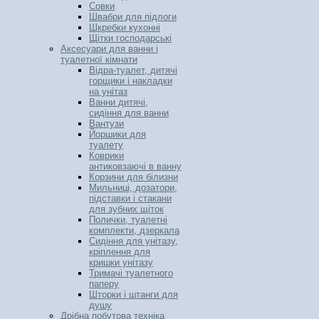
Совки
Швабри для підлоги
Шкребки кухонні
Щітки господарські
Аксесуари для ванни і
туалетної кімнати
Відра-туалет, дитячі
горщики і накладки
на унітаз
Ванни дитячі,
сидіння для ванни
Вантузи
Йоршики для
туалету
Коврики
антиковзаючі в ванну
Корзини для білизни
Мильниці, дозатори,
підставки і стакани
для зубних щіток
Полички, туалетні
комплекти, дзеркала
Сидіння для унітазу,
кріплення для
кришки унітазу
Тримачі туалетного
паперу
Шторки і штанги для
душу
Дрібна побутова техніка