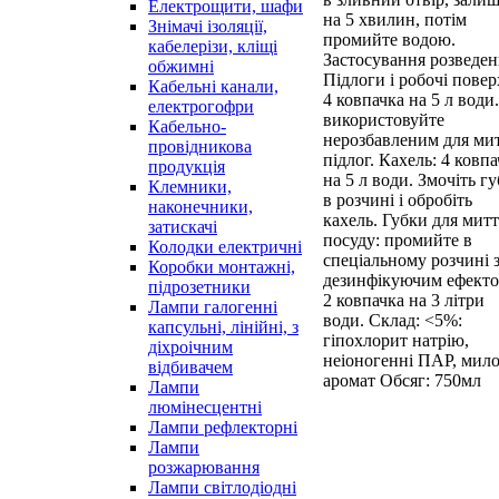
Електрощити, шафи
на 5 хвилин, потім
Знімачі ізоляції,
промийте водою.
кабелерізи, кліщі
Застосування розведен
обжимні
Підлоги і робочі повер
Кабельні канали,
4 ковпачка на 5 л води
електрогофри
використовуйте
Кабельно-
нерозбавленим для ми
провідникова
підлог. Кахель: 4 ковп
продукція
на 5 л води. Змочіть г
Клемники,
в розчині і обробіть
наконечники,
кахель. Губки для митт
затискачі
посуду: промийте в
Колодки електричні
спеціальному розчині 
Коробки монтажні,
дезинфікуючим ефекто
підрозетники
2 ковпачка на 3 літри
Лампи галогенні
води. Склад: <5%:
капсульні, лінійні, з
гіпохлорит натрію,
діхроічним
неіоногенні ПАР, мило
відбивачем
аромат Обсяг: 750мл
Лампи
люмінесцентні
Лампи рефлекторні
Лампи
розжарювання
Лампи світлодіодні