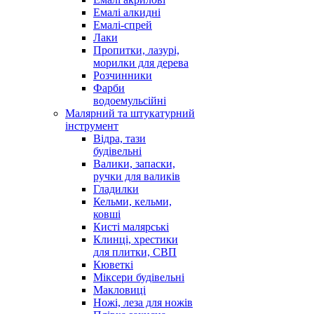
Емалі алкидні
Емалі-спрей
Лаки
Пропитки, лазурі,
морилки для дерева
Розчинники
Фарби
водоемульсійні
Малярний та штукатурний
інструмент
Відра, тази
будівельні
Валики, запаски,
ручки для валиків
Гладилки
Кельми, кельми,
ковші
Кисті малярські
Клинці, хрестики
для плитки, СВП
Кюветкі
Міксери будівельні
Макловиці
Ножі, леза для ножів