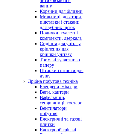
антиковзаючі в
ванну
Корзини для білизни
Мильниці, дозатори,
підставки і стакани
для зубних щіток
Полички, туалетні
комплекти, дзеркала
Сидіння для унітазу,
кріплення для
кришки унітазу
Тримачі туалетного
паперу
Шторки і штанги для
душу
Дрібна побутова техніка
Блендери, міксери
Ваги, кантери
Вафельниці,
сендвічниці, тостери
Вентилятори
побутові
Електричні та газові
плитки
Електрообігрівачі