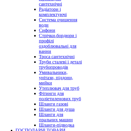
сантехнічні
Радіатори і
комплектуючі
Система очищення
води
Сифони
Стрічки-бордюри і
профілі
оздоблювальні для
ванни
Троса сантехнічні
Труби сталеві і деталі
трубопроводів
Умивальники,
унітази, піддони,
мийки
Утеплювач для труб
Фітинги для
поліетиленових труб
Шланги газові
Шланги для душа
Шланги для
пральних машин
Шланги-підводка
ГОСПОДАРЧІ ТОВАРИ