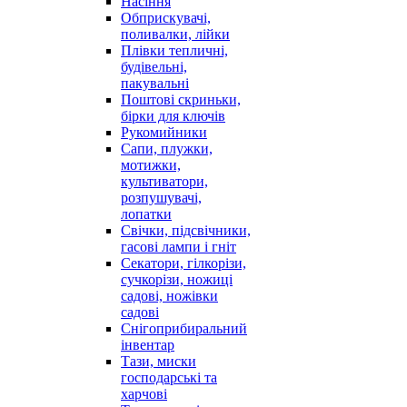
Насіння
Обприскувачі,
поливалки, лійки
Плівки тепличні,
будівельні,
пакувальні
Поштові скриньки,
бірки для ключів
Рукомийники
Сапи, плужки,
мотижки,
культиватори,
розпушувачі,
лопатки
Свічки, підсвічники,
гасові лампи і гніт
Секатори, гілкорізи,
сучкорізи, ножиці
садові, ножівки
садові
Снігоприбиральний
інвентар
Тази, миски
господарські та
харчові