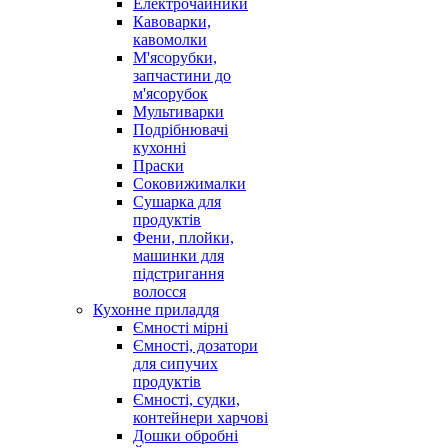
Електрочайники
Кавоварки,
кавомолки
М'ясорубки,
запчастини до
м'ясорубок
Мультиварки
Подрібнювачі
кухонні
Праски
Соковижималки
Сушарка для
продуктів
Фени, плойки,
машинки для
підстригання
волосся
Кухонне приладдя
Ємності мірні
Ємності, дозатори
для сипучих
продуктів
Ємності, судки,
контейнери харчові
Дошки обробні