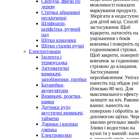
Свердла, фрези по
можливості показати
дереву
маркування продукту.
Стрічки абразивні
Зберігати в недоступн
нескінченні
для дітей місці. Спосіб
Шліфпапір,
застосування: Щоб
шліфсітка, ручний
відкрити, натисніть на
пад
ущільнення з боків
Щітки крацовки
ковпачка і поверніть п
Щітки сталеві ручні
годинникової стрілки.
Електротовари
Щоб закрити, поверніт
Ізолента і
ковпачок за годинник
термоусадка
стрілкою до клацання.
Автоматичні
Застосування
вимикачі,
нерозбавленим: Унітаз
запобіжники, пробки
нанесіть під обідок уні
Батарейки,
(близько 80 мл). Для
акумулятори
максимального ефекту
Вимикачі, розетки,
залиште на ніч. Ракови
рамки
ванни: нанесіть на
Датчики руху,
поверхню і обробіть за
акустичні вимикачі,
допомогою щітки. Чере
таймери
хвилин ретельно змийт
Дзвінки і кнопки
Зливи і водостоки на
дзвінка
кухні та у ванній: нал
Електровилки
в зливний отвір, зали