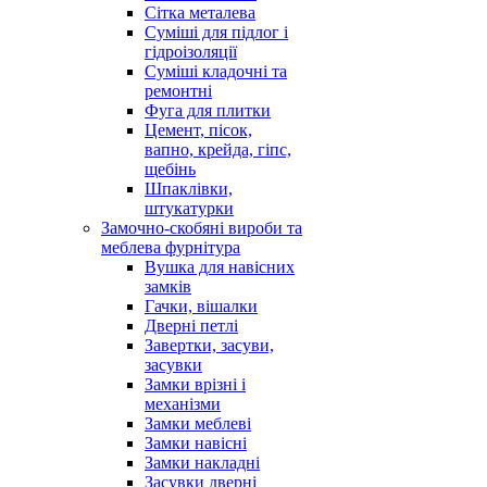
Сітка металева
Суміші для підлог і
гідроізоляції
Суміші кладочні та
ремонтні
Фуга для плитки
Цемент, пісок,
вапно, крейда, гіпс,
щебінь
Шпаклівки,
штукатурки
Замочно-скобяні вироби та
меблева фурнітура
Вушка для навісних
замків
Гачки, вішалки
Дверні петлі
Завертки, засуви,
засувки
Замки врізні і
механізми
Замки меблеві
Замки навісні
Замки накладні
Засувки дверні