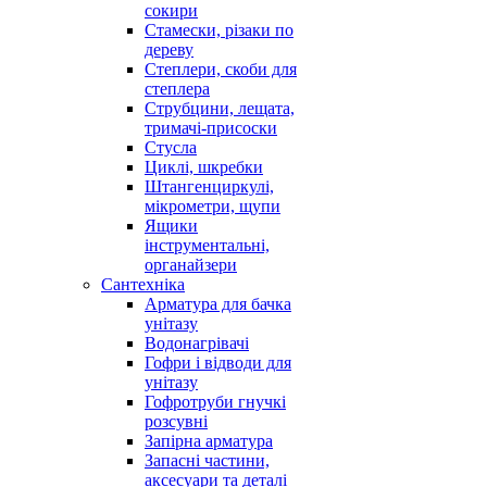
сокири
Стамески, різаки по
дереву
Степлери, скоби для
степлера
Струбцини, лещата,
тримачі-присоски
Стусла
Циклі, шкребки
Штангенциркулі,
мікрометри, щупи
Ящики
інструментальні,
органайзери
Сантехніка
Арматура для бачка
унітазу
Водонагрівачі
Гофри і відводи для
унітазу
Гофротруби гнучкі
розсувні
Запірна арматура
Запасні частини,
аксесуари та деталі