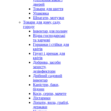
дверей
Товари для шиття
Упаковка
Шпагати, мотузки
Товари для дому, саду,
городу
Інвентар для поливу
Відра господарські
та харчові
Горщики і стійки для
квітів
Грунт і дренаж для
квітів
Добрива, засоби
захисту,
дезінфектори
Дрібний садовий
інвентар
Каністри, баки,
бідони
Коси, серпи, мачете
Ліхтарики
Лопати, вила, граблі,
держаки