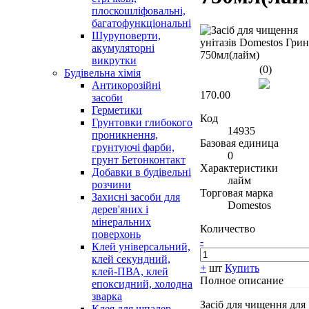
плоскошліфовальні,
багатофункціональні
Шуруповерти,
акумуляторні
викрутки
(0)
Будівельна хімія
Антикорозійні
170.00
засоби
Герметики
Код
Грунтовки глибокого
14935
проникнення,
Базовая единица
грунтуючі фарби,
0
грунт Бетонконтакт
Характеристики
Добавки в будівельні
лайм
розчини
Торговая марка
Захисні засоби для
Domestos
дерев'яних і
мінеральних
Количество
поверхонь
-
Клей універсальний,
клей секундний,
+
шт
Купить
клей-ПВА, клей
Полное описание
епоксидний, холодна
зварка
Засіб для чищення для
Клея для шпалер