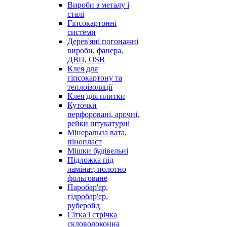
Вироби з металу і
сталі
Гіпсокартонні
системи
Дерев'яні погонажні
вироби, фанера,
ДВП, OSB
Клея для
гіпсокартону та
теплоізоляції
Клея для плитки
Куточки
перфоровані, арочні,
рейки штукатурні
Мінеральна вата,
пінопласт
Мішки будівельні
Підложка під
ламінат, полотно
фольговане
Паробар'єр,
гідробар'єр,
руберойд
Сітка і стрічка
скловолоконна