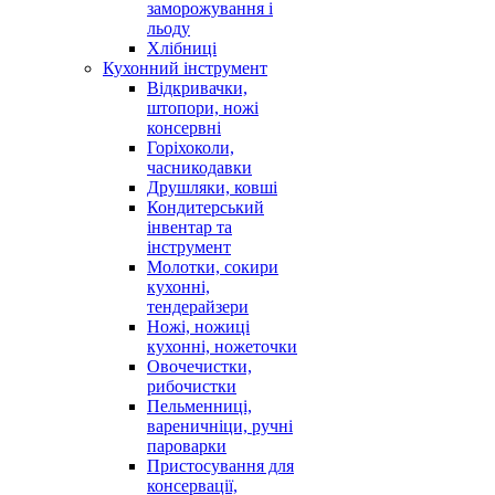
заморожування і
льоду
Хлібниці
Кухонний інструмент
Відкривачки,
штопори, ножі
консервні
Горіхоколи,
часникодавки
Друшляки, ковші
Кондитерський
інвентар та
інструмент
Молотки, сокири
кухонні,
тендерайзери
Ножі, ножиці
кухонні, ножеточки
Овочечистки,
рибочистки
Пельменниці,
вареничніци, ручні
пароварки
Пристосування для
консервації,