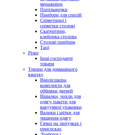
менажніци
Попільнички
Прибори для спецій
Серветниці і
серветки столові
Скатертини,
клейонка столова
Столові прибори
Таці
Різне
Інші господарчі
товари
Товари для домашнього
вжитку
Вінілісшкіра,
комплекти для
оббивки дверей
Вішалки, чохли для
одягу, пакети для
вакуумної упаковки
Валики і щітки для
чищення одягу
Гачки на липучках і
присосках
Драбини і