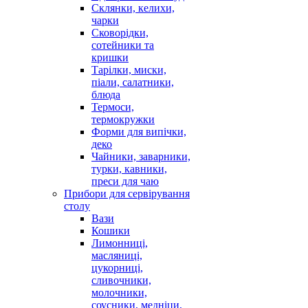
Склянки, келихи,
чарки
Сковорідки,
сотейники та
кришки
Тарілки, миски,
піали, салатники,
блюда
Термоси,
термокружки
Форми для випічки,
деко
Чайники, заварники,
турки, кавники,
преси для чаю
Прибори для сервірування
столу
Вази
Кошики
Лимонниці,
масляниці,
цукорниці,
сливочники,
молочники,
соусники, медніци,