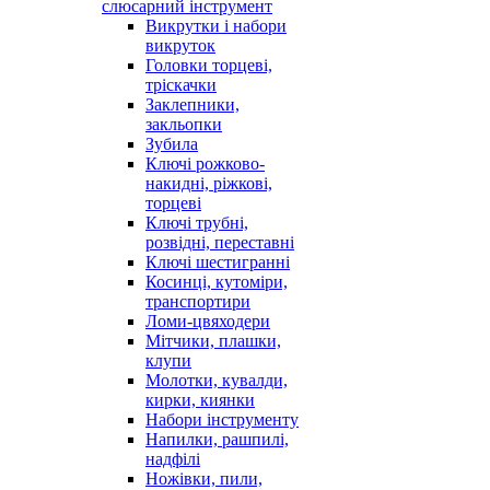
слюсарний інструмент
Викрутки і набори
викруток
Головки торцеві,
тріскачки
Заклепники,
закльопки
Зубила
Ключі рожково-
накидні, ріжкові,
торцеві
Ключі трубні,
розвідні, переставні
Ключі шестигранні
Косинці, кутоміри,
транспортири
Ломи-цвяходери
Мітчики, плашки,
клупи
Молотки, кувалди,
кирки, киянки
Набори інструменту
Напилки, рашпилі,
надфілі
Ножівки, пили,