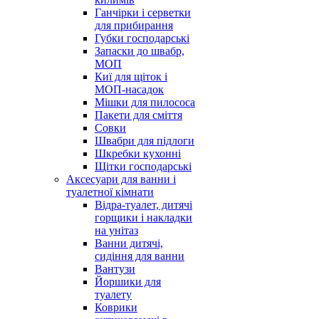
Ганчірки і серветки
для прибирання
Губки господарські
Запаски до швабр,
МОП
Киї для щіток і
МОП-насадок
Мішки для пилососа
Пакети для сміття
Совки
Швабри для підлоги
Шкребки кухонні
Щітки господарські
Аксесуари для ванни і
туалетної кімнати
Відра-туалет, дитячі
горщики і накладки
на унітаз
Ванни дитячі,
сидіння для ванни
Вантузи
Йоршики для
туалету
Коврики