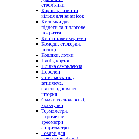
стрем'янки
Карнізи, гачки та
кільця для занавісок
Килимки для
підлоги та підлогове
покриття
Кип'ятильники, тени
Комоди, етажерки,
полиці
Кошики, лотки
Папір, картон
Плівка самоклеюча
Поролон
Сітка москітна,
затіняюча,
світловідбиваючі
шторки
Сумки господарські,
кравчучки
Термометри,
гігрометри,
ареометри,
спиртометри
Товари для
утеплення вікон і