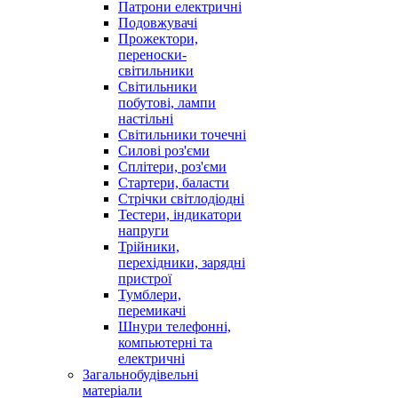
Патрони електричні
Подовжувачі
Прожектори,
переноски-
світильники
Світильники
побутові, лампи
настільні
Світильники точечні
Силові роз'єми
Сплітери, роз'єми
Стартери, баласти
Стрічки світлодіодні
Тестери, індикатори
напруги
Трійники,
перехідники, зарядні
пристрої
Тумблери,
перемикачі
Шнури телефонні,
компьютерні та
електричні
Загальнобудівельні
матеріали