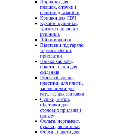
Йоршики для
пляшок, сіточки і
решітки для мийки
Кришки для СВЧ
Кухонні рушники,
тримачі паперових
рушників
Лійки-воронки
Підставки під гаряче,
термосалфетки,
прихватки
Плівка харчова,
пакети і папір для
сніданків
Розсікачі вогню,
пластини для плити,
запальнички для
газу, газ для заправки
Сушки, лотки,
підставки для
столових приладів і
посуду
Фольга, пергамент,
рукава для випічки
Форми, пакети для