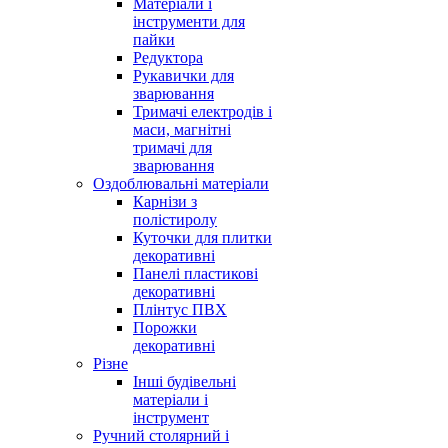
Матеріали і
інструменти для
пайки
Редуктора
Рукавички для
зварювання
Тримачі електродів і
маси, магнітні
тримачі для
зварювання
Оздоблювальні матеріали
Карнізи з
полістиролу
Куточки для плитки
декоративні
Панелі пластикові
декоративні
Плінтус ПВХ
Порожки
декоративні
Різне
Інші будівельні
матеріали і
інструмент
Ручний столярний і