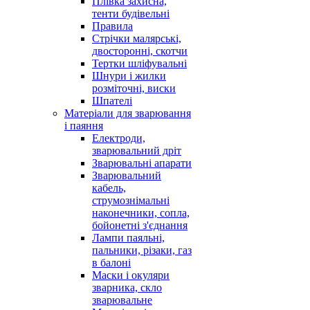
Плівка захисна,
тенти будівельні
Правила
Стрічки малярські,
двосторонні, скотчи
Тертки шліфувальні
Шнури і жилки
розміточні, виски
Шпателі
Матеріали для зварювання
і паяння
Електроди,
зварювальний дріт
Зварювальні апарати
Зварювальний
кабель,
струмознімальні
наконечники, сопла,
бойонетні з'єднання
Лампи паяльні,
пальники, різаки, газ
в балоні
Маски і окуляри
зварника, скло
зварювальне