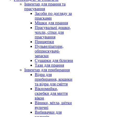
Інвентар для прання та
прасування
Засоби по догляду за
прасками
Мішки для прання
Прасувальні дошки,
чохли, сітки для
прасування
Прищепки
Пульвелізатори,
обприскувачі-
запаски
Сушарки для білизни
Тази для прання
Інвентар для прибирання
Відра для
прибирання, кошики
та відра для сміття
Вікномийки,
скребки для миття
вікон
Віники, мітла, щітки
вуличні
Вибивачки для
килимів