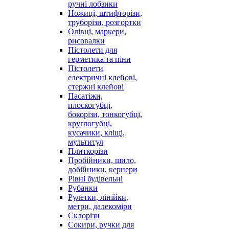
ручні лобзики
Ножиці, штифторізи,
труборізи, розгортки
Олівці, маркери,
рисовалки
Пістолети для
герметика та піни
Пістолети
електричні клейові,
стержні клейові
Пасатіжи,
плоскогубці,
бокорізи, тонкогубці,
круглогубці,
кусачики, кліщі,
мультитул
Плиткорізи
Пробійники, шило,
добійники, кернери
Рівні будівельні
Рубанки
Рулетки, лінійки,
метри, далекоміри
Склорізи
Сокири, ручки для