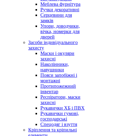
Меблева фурнітура
Ручки декоративні
Серцевини для
замків
Упори, доводчики,
вічка, номерки для
дверей
Засоби індивідуального
захисту
Маски і окуляри
захисні
Наколінники,
навушники
Пояси запобіжні і
монтажні
Протипожежний
інвентар
Респіратори, маски
захисні
Рукавички ХБ і ПВХ
Рукавички гумові,
господарські
Спецодяг і взуття
Кріплення та кріпильні
елементи