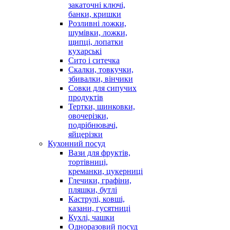
закаточні ключі,
банки, кришки
Розливні ложки,
шумівки, ложки,
щипці, лопатки
кухарські
Сито і ситечка
Скалки, товкучки,
збивалки, вінчики
Совки для сипучих
продуктів
Тертки, шинковки,
овочерізки,
подрібнювачі,
яйцерізки
Кухонний посуд
Вази для фруктів,
тортівниці,
креманки, цукерниці
Глечики, графіни,
пляшки, бутлі
Каструлі, ковші,
казани, гусятниці
Кухлі, чашки
Одноразовий посуд