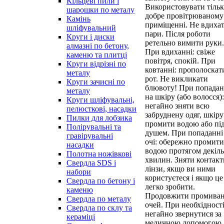
Кільцеві пили і
Використовувати тільк
шарошки по металу
добре провітрюваному
Камінь
приміщенні. Не вдиха
шліфувальний
пари. Після роботи
Круги і диски
ретельно вимити руки.
алмазні по бетону,
При вдиханні: свіже
каменю та плитці
повітря, спокій. При
Круги відрізні по
ковтанні: прополоскат
металу
рот. Не викликати
Круги зачисні по
блювоту! При попадан
металу
на шкіру (або волосся):
Круги шліфувальні,
негайно зняти всю
пелюсткові, насадки
забруднену одяг, шкіру
Пилки для лобзика
промити водою або пі
Полірувальні та
душем. При попаданні
гравірувальні
очі: обережно промити
насадки
водою протягом декіл
Полотна ножівкові
хвилин. Зняти контакт
Свердла SDS і
лінзи, якщо ви ними
набори
користуєтеся і якщо це
Свердла по бетону і
легко зробити.
каменю
Продовжити промива
Свердла по металу
очей. При необхідност
Свердла по склу та
негайно звернутися за
кераміці
медичною допомогою,