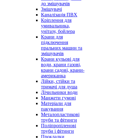
до змішувачів
Змішувачі
Каналізація ПВХ
Кріплення для
умивальника,
унітазу, бойлера
Крани для
підключення
пральних машин та
змішувачів
Крани кульові для
води, крани газові,
крани садові, крани-
американка
Лійки, стійки та
тримачі для душа
Лічильники води
Манжети гумові
Матеріали для
пакування
Металопластикові
труби та фітинги
Поліпропіленові
труби і фітинги
Прокладки