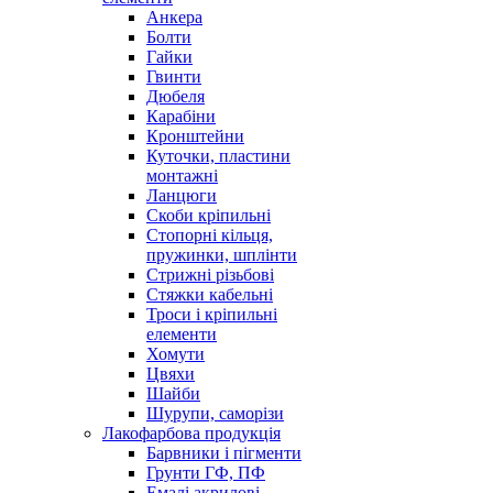
Анкера
Болти
Гайки
Гвинти
Дюбеля
Карабіни
Кронштейни
Куточки, пластини
монтажні
Ланцюги
Скоби кріпильні
Стопорні кільця,
пружинки, шплінти
Стрижні різьбові
Стяжки кабельні
Троси і кріпильні
елементи
Хомути
Цвяхи
Шайби
Шурупи, саморізи
Лакофарбова продукція
Барвники і пігменти
Грунти ГФ, ПФ
Емалі акрилові