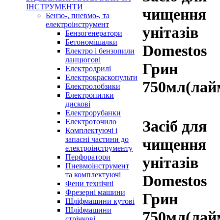
ІНСТРУМЕНТИ
чищення
Бензо-, пневмо-, та
електроінструмент
унітазів
Бензогенератори
Бетономішалки
Domestos
Електро і бензопили
ланцюгові
Грин
Електродрилі
Електрокраскопульти
750мл(лай
Електролобзики
Електропилки
дискові
Електрорубанки
Електроточило
Засіб для
Комплектуючі і
запасні частини до
чищення
електроінструменту
Перфоратори
унітазів
Пневмоінструмент
та комплектуючі
Domestos
Фени технічні
Фрезерні машини
Грин
Шліфмашини кутові
Шліфмашини
750мл(лай
стрічкові,