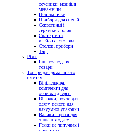
соусники, медніци,
менажніци
Попільнички
Прибори для спецій
Серветниці і
серветки столові
Скатертини,
клейонка столова
Столові прибори
Таці
Різне
Інші господарчі
товари
Товари для домашнього
вжитку
Вінілісшкіра,
комплекти для
оббивки дверей
Вішалки, чохли для
одягу, пакети для
вакуумної упаковки
Валики і щітки для
чищення одягу
Гачки на липучках і
присосках