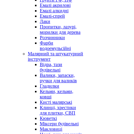
Емалі акрилові
Емалі алкидні
Емалі-спрей
Лаки
Пропитки, лазурі,
морилки для дерева
Розчинники
Фарби
водоемульсійні
Малярний та штукатурний
інструмент
Відра, тази
будівельні
Валики, запаски,
ручки для валиків
Гладилки
Кельми, кельми,
ковші
Кисті малярські
Клинці, хрестики
для плитки, СВП
Кюветкі
Міксери будівельні
Макловиці