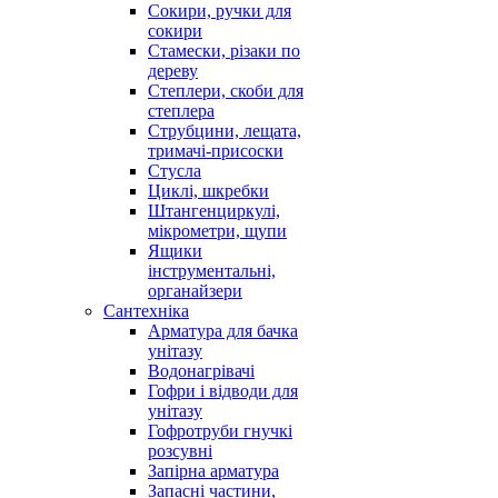
Сокири, ручки для
сокири
Стамески, різаки по
дереву
Степлери, скоби для
степлера
Струбцини, лещата,
тримачі-присоски
Стусла
Циклі, шкребки
Штангенциркулі,
мікрометри, щупи
Ящики
інструментальні,
органайзери
Сантехніка
Арматура для бачка
унітазу
Водонагрівачі
Гофри і відводи для
унітазу
Гофротруби гнучкі
розсувні
Запірна арматура
Запасні частини,