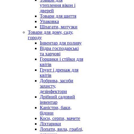
утеплення вікон і
дверей
Товари для шиття
Упаковка
Шпагати, мотузки
Товари для дому, саду,
городу
Інвентар для поливу
Відра господарські
та харчові
Горщики і стійки для
квітів
Грунт і дренаж для
квітів
Добрива, засоби
захисту,
дезінфектори
Дрібний садовий
інвентар
Каністри, баки,
бідони
Коси, серпи, мачете
Ліхтарики
Лопати, вила, граблі,