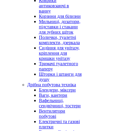
Коврики
антиковзаючі в
ванну
Корзини для білизни
Мильниці, дозатори,
підставки і стакани
для зубних щіток
Полички, туалетні
комплекти, дзеркала
Сидіння для унітазу,
кріплення для
кришки унітазу
Тримачі туалетного
паперу
Шторки і штанги для
душу
Дрібна побутова техніка
Блендери, міксери
Ваги, кантери
Вафельниці,
сендвічниці, тостери
Вентилятори
побутові
Електричні та газові
плитки