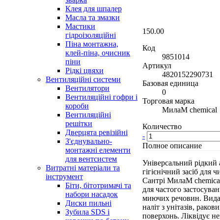
Клея для шпалер
Масла та змазки
Мастики
150.00
гідроізоляційні
Піна монтажна,
Код
клей-піна, очисник
9851014
піни
Артикул
Рідкі цвяхи
4820152290731
Вентиляційні системи
Базовая единица
Вентилятори
0
Вентиляційні гофри і
Торговая марка
короби
МилаМ chemical
Вентиляційні
решітки
Количество
Дверцята ревізійні
-
З'єднувально-
Полное описание
монтажні елементи
для вентсистем
Універсальний рідкий 
Витратні матеріали та
гігієнічний засіб для 
інструмент
Сантрі МилаМ chemical
Біти, бітотримачі та
для частого застосува
набори насадок
миючих речовин. Видал
Диски пильні
наліт з унітазів, раков
Зубила SDS і
поверхонь. Ліквідує не