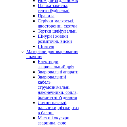
Ножі, леза для ножів
Плівка захисна,
тенти будівельні
Правила
Стрічки малярські,
двосторонні, скотчи
Тертки шліфувальні
Шнури і жилки
розміточні, виски
Шпателі
Матеріали для зварювання
і паяння
Електроди,
зварювальний дріт
Зварювальні апарати
Зварювальний
кабель,
струмознімальні
наконечники, сопла,
бойонетні з'єднання
Лампи паяльні,
пальники, різаки, газ
в балоні
Маски і окуляри
зварника, скло