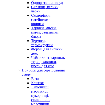
Одноразовий посуд
Склянки, келихи,
чарки
Сковорідки,
сотейники та
кришки
Тарілки, миски,
піали, салатники,
блюда
Термоси,
термокружки
Форми для випічки,
деко
Чайники, заварники,
турки, кавники,
преси для чаю
Прибори для сервірування
столу
Вази
Кошики
Лимонниці,
масляниці,
цукорниці,
сливочники,
молочники,