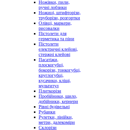
Ножівки, пили,
ручні лобзики
Ножиці, штифторізи,
труборізи, розгортки
Олівці, маркери,
рисовалки
Пістолети для
герметика та піни
Пістолети
електричні клейові,
стержні клейові
Пасатіжи,
плоскогубці,
бокорізи, тонкогубці,
круглогубці,
кусачики, кліщі,
мультитул
Плиткорізи
Пробійники, шило,
добійники, кернери
Рівні будівельні
Рубанки
Рулетки, лінійки,
метри, далекоміри
Склорізи