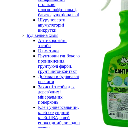
стрічкові,
плоскошліфовальні,
багатофункціональні
Шуруповерти,
акумуляторні
викрутки
Будівельна хімія
Антикорозійні
засоби
Герметики
Грунтовки глибокого
проникнення,
грунтуючі фарби,
грунт Бетонконтакт
Добавки в будівельні
розчини
Захисні засоби для
дерев'яних і
мінеральних
поверхонь
Клей універсальний,
клей секундний,
клей-ПВА, клей
епоксидний, холодна
зварка