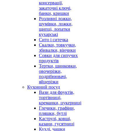
консервації,
закаточні ключі,
банки, кришки
Розливні ложки,
шумівки, ложки,
щипці, лопатки
кухарські
Сито і ситечка
Скалки, товкучки,
збивалки, вінчики
Совки для сипучих
продуктів
Тертки, шинковки,
овочерізки,
подрібнювачі,
яйцерізки
Кухонний посуд
Вази для фруктів,
тортівниці,
креманки, цукерниці
Глечики, графіни,
пляшки, бутлі
Каструлі, ковші,
казани, гусятниці
Кухлі, чашки