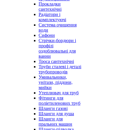
Прокладки
сантехнічні
Радіатори і
комплектуючі
Система очищення
води
Сифони
Стрічки-бордюри і
профілі
оздоблювальні для
ванни
Троса сантехнічні
Труби сталеві і деталі
трубопроводів
Умивальники,
унітази, піддони,
мийки
Утеплювач для труб
Фітинги для
поліетиленових труб
Шланги газові
Шланги для душа
Шланги для
пральних машин
Шланги-підводка