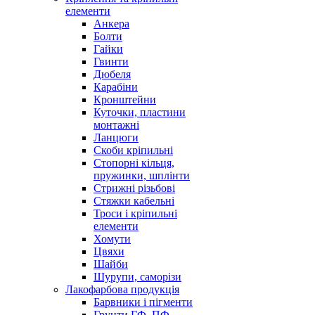
елементи
Анкера
Болти
Гайки
Гвинти
Дюбеля
Карабіни
Кронштейни
Куточки, пластини
монтажні
Ланцюги
Скоби кріпильні
Стопорні кільця,
пружинки, шплінти
Стрижні різьбові
Стяжки кабельні
Троси і кріпильні
елементи
Хомути
Цвяхи
Шайби
Шурупи, саморізи
Лакофарбова продукція
Барвники і пігменти
Грунти ГФ, ПФ