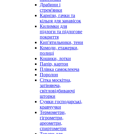
Драбини і
стрем'янки
Карнізи, гачки та
кільця для занавісок
Килимки для
підлоги та підлогове
покриття
Кип'ятильники, тени
Комоди, етажерки,
полиці
Кошики, лотки
Папір, картон
Плівка самоклеюча
Поролон
Сітка москітна,
затіняюча,
світловідбиваючі
шторки
Сумки господарські,
кравчучки
Термометри,
гігрометри,
ареометри,
спиртометри
Товари для