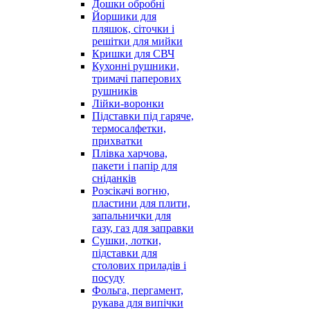
Дошки обробні
Йоршики для
пляшок, сіточки і
решітки для мийки
Кришки для СВЧ
Кухонні рушники,
тримачі паперових
рушників
Лійки-воронки
Підставки під гаряче,
термосалфетки,
прихватки
Плівка харчова,
пакети і папір для
сніданків
Розсікачі вогню,
пластини для плити,
запальнички для
газу, газ для заправки
Сушки, лотки,
підставки для
столових приладів і
посуду
Фольга, пергамент,
рукава для випічки