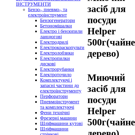
ІНСТРУМЕНТИ
засіб для
Бензо-, пневмо-, та
електроінструмент
посуди
Бензогенератори
Бетономішалки
Helper
Електро і бензопили
ланцюгові
500г(чайне
Електродрилі
Електрокраскопульти
дерево)
Електролобзики
Електропилки
дискові
Електрорубанки
Електроточило
Миючий
Комплектуючі і
запасні частини до
засіб для
електроінструменту
Перфоратори
посуди
Пневмоінструмент
та комплектуючі
Helper
Фени технічні
Фрезерні машини
500г(чайне
Шліфмашини кутові
Шліфмашини
дерево)
стрічкові,