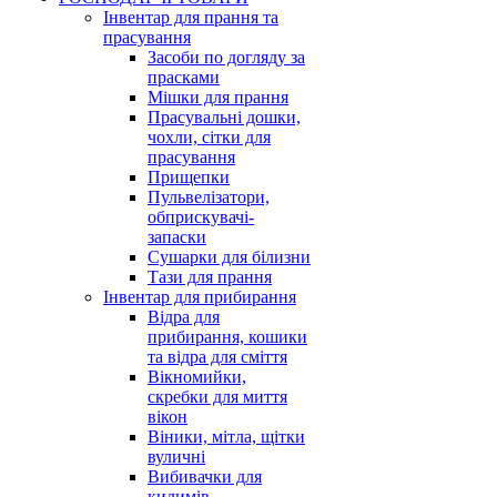
Інвентар для прання та
прасування
Засоби по догляду за
прасками
Мішки для прання
Прасувальні дошки,
чохли, сітки для
прасування
Прищепки
Пульвелізатори,
обприскувачі-
запаски
Сушарки для білизни
Тази для прання
Інвентар для прибирання
Відра для
прибирання, кошики
та відра для сміття
Вікномийки,
скребки для миття
вікон
Віники, мітла, щітки
вуличні
Вибивачки для
килимів