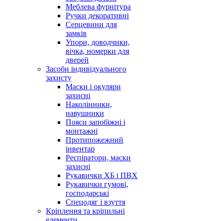
Меблева фурнітура
Ручки декоративні
Серцевини для
замків
Упори, доводчики,
вічка, номерки для
дверей
Засоби індивідуального
захисту
Маски і окуляри
захисні
Наколінники,
навушники
Пояси запобіжні і
монтажні
Протипожежний
інвентар
Респіратори, маски
захисні
Рукавички ХБ і ПВХ
Рукавички гумові,
господарські
Спецодяг і взуття
Кріплення та кріпильні
елементи