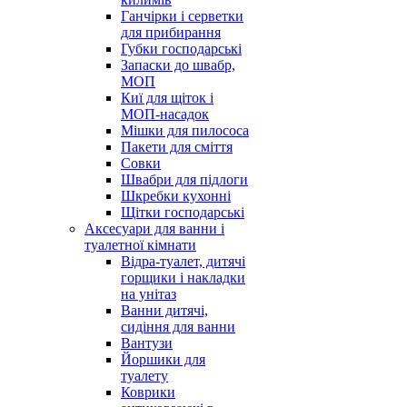
Ганчірки і серветки
для прибирання
Губки господарські
Запаски до швабр,
МОП
Киї для щіток і
МОП-насадок
Мішки для пилососа
Пакети для сміття
Совки
Швабри для підлоги
Шкребки кухонні
Щітки господарські
Аксесуари для ванни і
туалетної кімнати
Відра-туалет, дитячі
горщики і накладки
на унітаз
Ванни дитячі,
сидіння для ванни
Вантузи
Йоршики для
туалету
Коврики