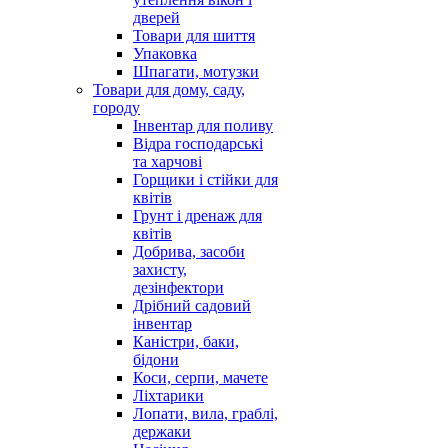
дверей
Товари для шиття
Упаковка
Шпагати, мотузки
Товари для дому, саду,
городу
Інвентар для поливу
Відра господарські
та харчові
Горщики і стійки для
квітів
Грунт і дренаж для
квітів
Добрива, засоби
захисту,
дезінфектори
Дрібний садовий
інвентар
Каністри, баки,
бідони
Коси, серпи, мачете
Ліхтарики
Лопати, вила, граблі,
держаки