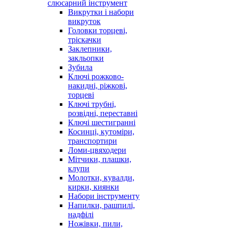
слюсарний інструмент
Викрутки і набори
викруток
Головки торцеві,
тріскачки
Заклепники,
закльопки
Зубила
Ключі рожково-
накидні, ріжкові,
торцеві
Ключі трубні,
розвідні, переставні
Ключі шестигранні
Косинці, кутоміри,
транспортири
Ломи-цвяходери
Мітчики, плашки,
клупи
Молотки, кувалди,
кирки, киянки
Набори інструменту
Напилки, рашпилі,
надфілі
Ножівки, пили,