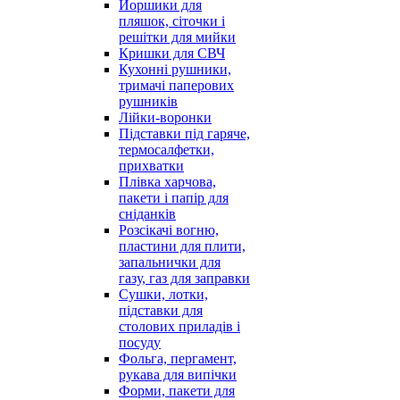
Йоршики для
пляшок, сіточки і
решітки для мийки
Кришки для СВЧ
Кухонні рушники,
тримачі паперових
рушників
Лійки-воронки
Підставки під гаряче,
термосалфетки,
прихватки
Плівка харчова,
пакети і папір для
сніданків
Розсікачі вогню,
пластини для плити,
запальнички для
газу, газ для заправки
Сушки, лотки,
підставки для
столових приладів і
посуду
Фольга, пергамент,
рукава для випічки
Форми, пакети для