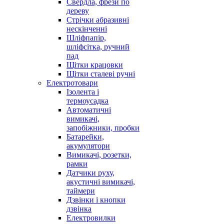
Свердла, фрези по
дереву
Стрічки абразивні
нескінченні
Шліфпапір,
шліфсітка, ручний
пад
Щітки крацовки
Щітки сталеві ручні
Електротовари
Ізолента і
термоусадка
Автоматичні
вимикачі,
запобіжники, пробки
Батарейки,
акумулятори
Вимикачі, розетки,
рамки
Датчики руху,
акустичні вимикачі,
таймери
Дзвінки і кнопки
дзвінка
Електровилки