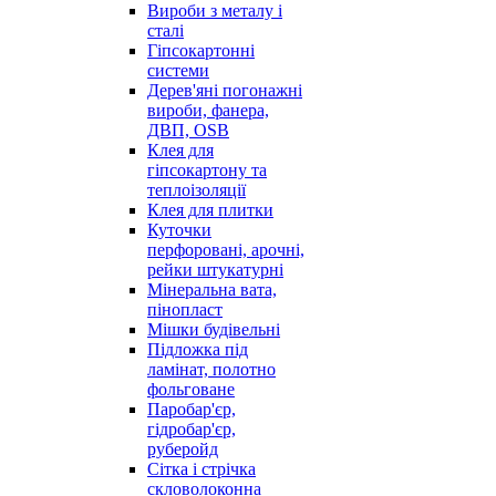
Вироби з металу і
сталі
Гіпсокартонні
системи
Дерев'яні погонажні
вироби, фанера,
ДВП, OSB
Клея для
гіпсокартону та
теплоізоляції
Клея для плитки
Куточки
перфоровані, арочні,
рейки штукатурні
Мінеральна вата,
пінопласт
Мішки будівельні
Підложка під
ламінат, полотно
фольговане
Паробар'єр,
гідробар'єр,
руберойд
Сітка і стрічка
скловолоконна