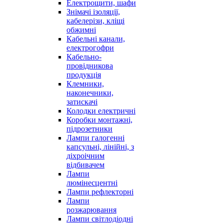
Електрощити, шафи
Знімачі ізоляції,
кабелерізи, кліщі
обжимні
Кабельні канали,
електрогофри
Кабельно-
провідникова
продукція
Клемники,
наконечники,
затискачі
Колодки електричні
Коробки монтажні,
підрозетники
Лампи галогенні
капсульні, лінійні, з
діхроічним
відбивачем
Лампи
люмінесцентні
Лампи рефлекторні
Лампи
розжарювання
Лампи світлодіодні