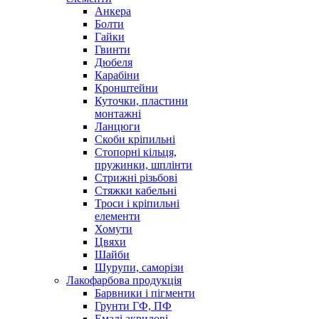
Анкера
Болти
Гайки
Гвинти
Дюбеля
Карабіни
Кронштейни
Куточки, пластини
монтажні
Ланцюги
Скоби кріпильні
Стопорні кільця,
пружинки, шплінти
Стрижні різьбові
Стяжки кабельні
Троси і кріпильні
елементи
Хомути
Цвяхи
Шайби
Шурупи, саморізи
Лакофарбова продукція
Барвники і пігменти
Грунти ГФ, ПФ
Емалі акрилові