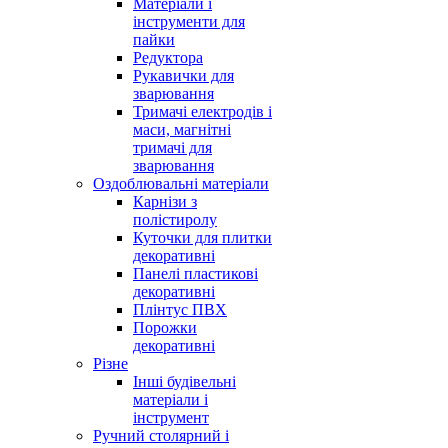
Матеріали і
інструменти для
пайки
Редуктора
Рукавички для
зварювання
Тримачі електродів і
маси, магнітні
тримачі для
зварювання
Оздоблювальні матеріали
Карнізи з
полістиролу
Куточки для плитки
декоративні
Панелі пластикові
декоративні
Плінтус ПВХ
Порожки
декоративні
Різне
Інші будівельні
матеріали і
інструмент
Ручний столярний і