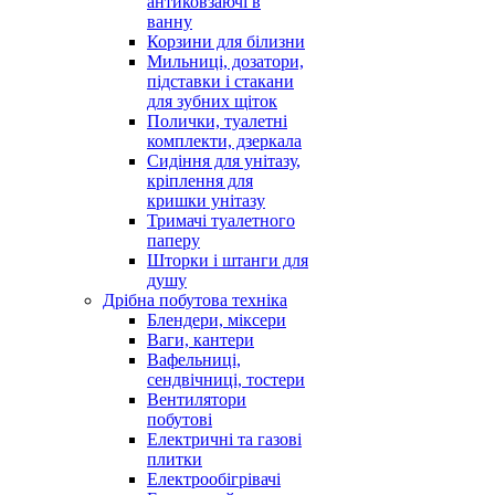
антиковзаючі в
ванну
Корзини для білизни
Мильниці, дозатори,
підставки і стакани
для зубних щіток
Полички, туалетні
комплекти, дзеркала
Сидіння для унітазу,
кріплення для
кришки унітазу
Тримачі туалетного
паперу
Шторки і штанги для
душу
Дрібна побутова техніка
Блендери, міксери
Ваги, кантери
Вафельниці,
сендвічниці, тостери
Вентилятори
побутові
Електричні та газові
плитки
Електрообігрівачі