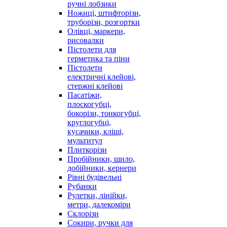
ручні лобзики
Ножиці, штифторізи,
труборізи, розгортки
Олівці, маркери,
рисовалки
Пістолети для
герметика та піни
Пістолети
електричні клейові,
стержні клейові
Пасатіжи,
плоскогубці,
бокорізи, тонкогубці,
круглогубці,
кусачики, кліщі,
мультитул
Плиткорізи
Пробійники, шило,
добійники, кернери
Рівні будівельні
Рубанки
Рулетки, лінійки,
метри, далекоміри
Склорізи
Сокири, ручки для