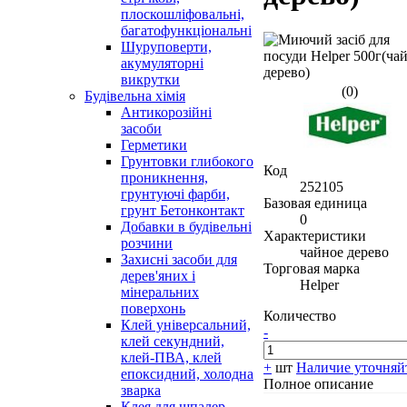
плоскошліфовальні,
багатофункціональні
Шуруповерти,
акумуляторні
викрутки
(0)
Будівельна хімія
Антикорозійні
засоби
Герметики
Грунтовки глибокого
Код
проникнення,
252105
грунтуючі фарби,
Базовая единица
грунт Бетонконтакт
0
Добавки в будівельні
Характеристики
розчини
чайное дерево
Захисні засоби для
Торговая марка
дерев'яних і
Helper
мінеральних
поверхонь
Количество
Клей універсальний,
-
клей секундний,
клей-ПВА, клей
+
шт
Наличие уточняй
епоксидний, холодна
Полное описание
зварка
Клея для шпалер