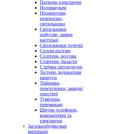
Патрони електричні
Подовжувачі
Прожектори,
переноски-
світильники
Світильники
побутові, лампи
настільні
Світильники точечні
Силові роз'єми
Сплітери, роз'єми
Стартери, баласти
Стрічки світлодіодні
Тестери, індикатори
напруги
Трійники,
перехідники, зарядні
пристрої
Тумблери,
перемикачі
Шнури телефонні,
компьютерні та
електричні
Загальнобудівельні
матеріали