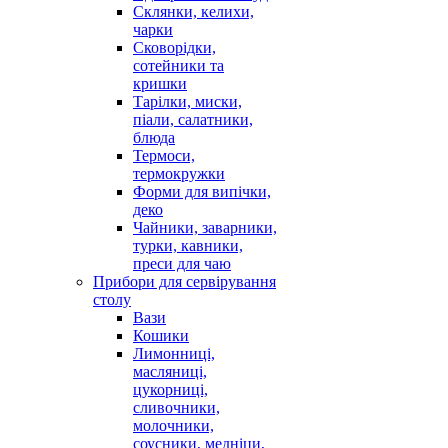
Склянки, келихи,
чарки
Сковорідки,
сотейники та
кришки
Тарілки, миски,
піали, салатники,
блюда
Термоси,
термокружки
Форми для випічки,
деко
Чайники, заварники,
турки, кавники,
преси для чаю
Прибори для сервірування
столу
Вази
Кошики
Лимонниці,
масляниці,
цукорниці,
сливочники,
молочники,
соусники, медніци,