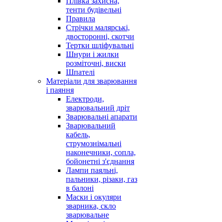
Плівка захисна,
тенти будівельні
Правила
Стрічки малярські,
двосторонні, скотчи
Тертки шліфувальні
Шнури і жилки
розміточні, виски
Шпателі
Матеріали для зварювання
і паяння
Електроди,
зварювальний дріт
Зварювальні апарати
Зварювальний
кабель,
струмознімальні
наконечники, сопла,
бойонетні з'єднання
Лампи паяльні,
пальники, різаки, газ
в балоні
Маски і окуляри
зварника, скло
зварювальне