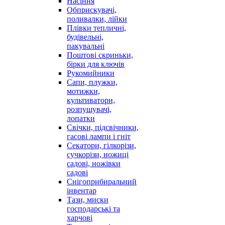
Насіння
Обприскувачі,
поливалки, лійки
Плівки тепличні,
будівельні,
пакувальні
Поштові скриньки,
бірки для ключів
Рукомийники
Сапи, плужки,
мотижки,
культиватори,
розпушувачі,
лопатки
Свічки, підсвічники,
гасові лампи і гніт
Секатори, гілкорізи,
сучкорізи, ножиці
садові, ножівки
садові
Снігоприбиральний
інвентар
Тази, миски
господарські та
харчові