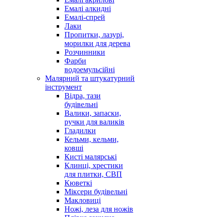
Емалі алкидні
Емалі-спрей
Лаки
Пропитки, лазурі,
морилки для дерева
Розчинники
Фарби
водоемульсійні
Малярний та штукатурний
інструмент
Відра, тази
будівельні
Валики, запаски,
ручки для валиків
Гладилки
Кельми, кельми,
ковші
Кисті малярські
Клинці, хрестики
для плитки, СВП
Кюветкі
Міксери будівельні
Макловиці
Ножі, леза для ножів