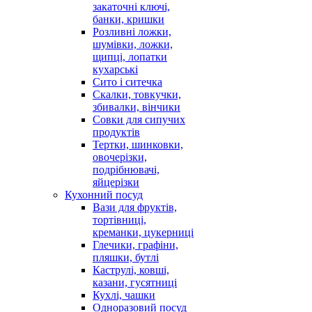
закаточні ключі,
банки, кришки
Розливні ложки,
шумівки, ложки,
щипці, лопатки
кухарські
Сито і ситечка
Скалки, товкучки,
збивалки, вінчики
Совки для сипучих
продуктів
Тертки, шинковки,
овочерізки,
подрібнювачі,
яйцерізки
Кухонний посуд
Вази для фруктів,
тортівниці,
креманки, цукерниці
Глечики, графіни,
пляшки, бутлі
Каструлі, ковші,
казани, гусятниці
Кухлі, чашки
Одноразовий посуд