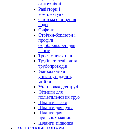
сантехнічні
Радіатори і
комплектуючі
Система очищення
води
Сифони
Стрічки-бордюри і
профілі
оздоблювальні для
ванни
Троса сантехнічні
Труби сталеві і деталі
трубопроводів
Умивальники,
унітази, піддони,
мийки
Утеплювач для труб
Фітинги для
поліетиленових труб
Шланги газові
Шланги для душа
Шланги для
пральних машин
Шланги-підводка
ГОСПОДАРЧІ ТОВАРИ