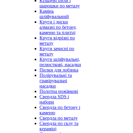
Кільцеві пили і
шарошки по металу
Камінь
шліфувальний
Круги і диски
алмазні по бетону,
каменю та плитці
Круги відрізні по
металу
Круги зачисні по
металу
Круги шліфувальні,
пелюсткові, насадки
Пилки для лобзика
Полірувальні та
гравірувальні
насадки
Полотна ножівкові
Свердла SDS і
набори
Свердла по бетону і
каменю
Свердла по металу
Свердла по склу та
кераміці