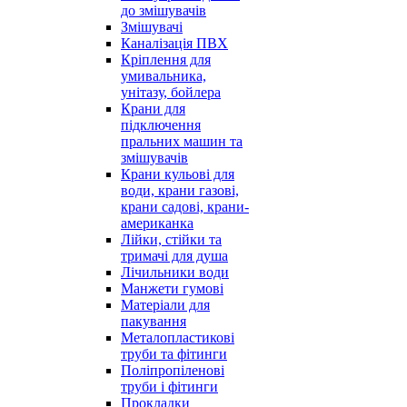
до змішувачів
Змішувачі
Каналізація ПВХ
Кріплення для
умивальника,
унітазу, бойлера
Крани для
підключення
пральних машин та
змішувачів
Крани кульові для
води, крани газові,
крани садові, крани-
американка
Лійки, стійки та
тримачі для душа
Лічильники води
Манжети гумові
Матеріали для
пакування
Металопластикові
труби та фітинги
Поліпропіленові
труби і фітинги
Прокладки