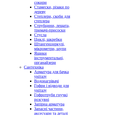
сокири
Стамески, різаки по
дереву
Степлери, скоби для
степлера
Струбцини, лещата,
тримачі-присоски
Стусла
Циклі, шкребки
Штангенциркулі,
мікрометри, щупи
Ящики
інструментальні,
органайзери
Сантехніка
Арматура для бачка
унітазу
Водонагрівачі
Гофри і відводи для
унітазу
Гофротруби гнучкі
розсувні
Запірна арматура
Запасні частини,
аксесуари та деталі