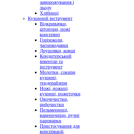
заморожування і
льоду
Хлібниці
Кухонний інструмент
Відкривачки,
штопори, ножі
консервні
Горіхоколи,
часникодавки
Друшляки, ковші
Кондитерський
інвентар та
інструмент
Молотки, сокири
кухонні,
тендерайзери
Ножі, ножиці
кухонні, ножеточки
Овочечистки,
рибочистки
Пельменниці,
вареничніци, ручні
пароварки
Пристосування для
консервації,