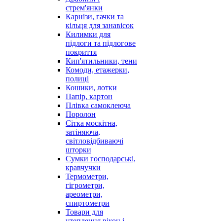
стрем'янки
Карнізи, гачки та
кільця для занавісок
Килимки для
підлоги та підлогове
покриття
Кип'ятильники, тени
Комоди, етажерки,
полиці
Кошики, лотки
Папір, картон
Плівка самоклеюча
Поролон
Сітка москітна,
затіняюча,
світловідбиваючі
шторки
Сумки господарські,
кравчучки
Термометри,
гігрометри,
ареометри,
спиртометри
Товари для
утеплення вікон і