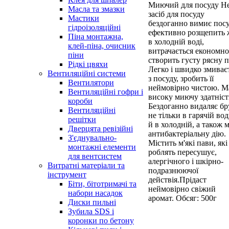
Миючий для посуду He
Масла та змазки
засіб для посуду
Мастики
бездоганно вимиє посу
гідроізоляційні
ефективно розщепить
Піна монтажна,
в холодній воді,
клей-піна, очисник
витрачається економно
піни
створить густу рясну п
Рідкі цвяхи
Легко і швидко змиває
Вентиляційні системи
з посуду, зробить її
Вентилятори
неймовірно чистою. М
Вентиляційні гофри і
високу миючу здатніст
короби
Бездоганно видаляє бр
Вентиляційні
не тільки в гарячій воді
решітки
й в холодній, а також 
Дверцята ревізійні
антибактеріальну дію.
З'єднувально-
Містить м'які пави, які
монтажні елементи
роблять пересушує,
для вентсистем
алергічного і шкірно-
Витратні матеріали та
подразнюючої
інструмент
действія.Прідаст
Біти, бітотримачі та
неймовірно свіжий
набори насадок
аромат. Обсяг: 500г
Диски пильні
Зубила SDS і
коронки по бетону