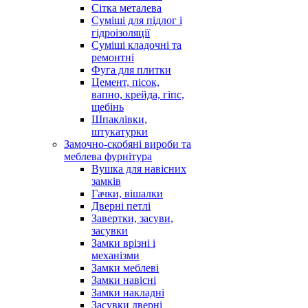
Сітка металева
Суміші для підлог і
гідроізоляції
Суміші кладочні та
ремонтні
Фуга для плитки
Цемент, пісок,
вапно, крейда, гіпс,
щебінь
Шпаклівки,
штукатурки
Замочно-скобяні вироби та
меблева фурнітура
Вушка для навісних
замків
Гачки, вішалки
Дверні петлі
Завертки, засуви,
засувки
Замки врізні і
механізми
Замки меблеві
Замки навісні
Замки накладні
Засувки дверні