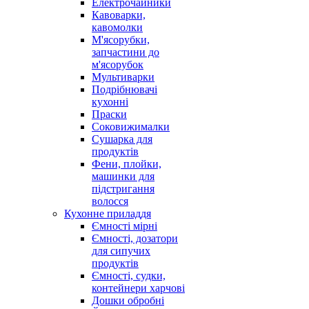
Електрочайники
Кавоварки,
кавомолки
М'ясорубки,
запчастини до
м'ясорубок
Мультиварки
Подрібнювачі
кухонні
Праски
Соковижималки
Сушарка для
продуктів
Фени, плойки,
машинки для
підстригання
волосся
Кухонне приладдя
Ємності мірні
Ємності, дозатори
для сипучих
продуктів
Ємності, судки,
контейнери харчові
Дошки обробні