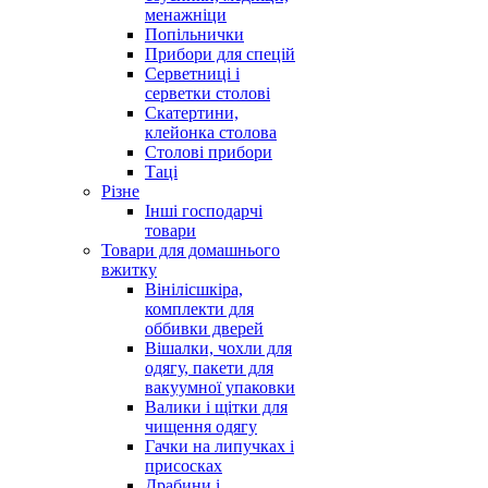
менажніци
Попільнички
Прибори для спецій
Серветниці і
серветки столові
Скатертини,
клейонка столова
Столові прибори
Таці
Різне
Інші господарчі
товари
Товари для домашнього
вжитку
Вінілісшкіра,
комплекти для
оббивки дверей
Вішалки, чохли для
одягу, пакети для
вакуумної упаковки
Валики і щітки для
чищення одягу
Гачки на липучках і
присосках
Драбини і