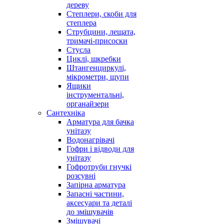
дереву
Степлери, скоби для
степлера
Струбцини, лещата,
тримачі-присоски
Стусла
Циклі, шкребки
Штангенциркулі,
мікрометри, щупи
Ящики
інструментальні,
органайзери
Сантехніка
Арматура для бачка
унітазу
Водонагрівачі
Гофри і відводи для
унітазу
Гофротруби гнучкі
розсувні
Запірна арматура
Запасні частини,
аксесуари та деталі
до змішувачів
Змішувачі