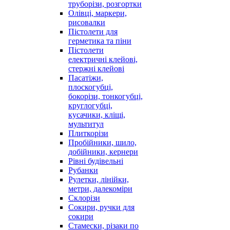
труборізи, розгортки
Олівці, маркери,
рисовалки
Пістолети для
герметика та піни
Пістолети
електричні клейові,
стержні клейові
Пасатіжи,
плоскогубці,
бокорізи, тонкогубці,
круглогубці,
кусачики, кліщі,
мультитул
Плиткорізи
Пробійники, шило,
добійники, кернери
Рівні будівельні
Рубанки
Рулетки, лінійки,
метри, далекоміри
Склорізи
Сокири, ручки для
сокири
Стамески, різаки по