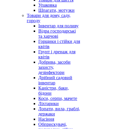
Упаковка
Шпагати, мотузки
Товари для дому, саду,
городу
Інвентар для поливу
Відра господарські
та харчові
Горщики і стійки для
квітів
Грунт і дренаж для
квітів
Добрива, засоби
захисту,
дезінфектори
Дрібний садовий
інвентар
Каністри, баки,
бідони
Коси, серпи, мачете
Ліхтарики
Лопати, вила, граблі,
держаки
Насіння
Обприскувачі,