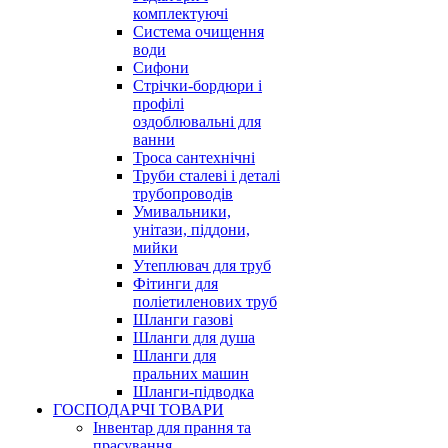
комплектуючі
Система очищення
води
Сифони
Стрічки-бордюри і
профілі
оздоблювальні для
ванни
Троса сантехнічні
Труби сталеві і деталі
трубопроводів
Умивальники,
унітази, піддони,
мийки
Утеплювач для труб
Фітинги для
поліетиленових труб
Шланги газові
Шланги для душа
Шланги для
пральних машин
Шланги-підводка
ГОСПОДАРЧІ ТОВАРИ
Інвентар для прання та
прасування