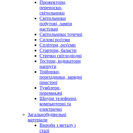
Прожектори,
переноски-
світильники
Світильники
побутові, лампи
настільні
Світильники точечні
Силові роз'єми
Сплітери, роз'єми
Стартери, баласти
Стрічки світлодіодні
Тестери, індикатори
напруги
Трійники,
перехідники, зарядні
пристрої
Тумблери,
перемикачі
Шнури телефонні,
компьютерні та
електричні
Загальнобудівельні
матеріали
Вироби з металу і
сталі