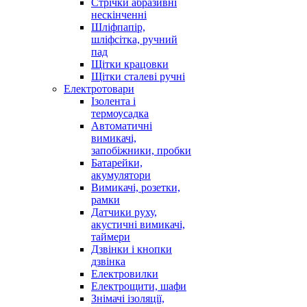
Стрічки абразивні
нескінченні
Шліфпапір,
шліфсітка, ручний
пад
Щітки крацовки
Щітки сталеві ручні
Електротовари
Ізолента і
термоусадка
Автоматичні
вимикачі,
запобіжники, пробки
Батарейки,
акумулятори
Вимикачі, розетки,
рамки
Датчики руху,
акустичні вимикачі,
таймери
Дзвінки і кнопки
дзвінка
Електровилки
Електрощити, шафи
Знімачі ізоляції,