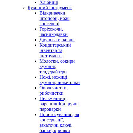
Хлібниці
Кухонний інструмент
Відкривачки,
штопори, ножі
консервні
Горіхоколи,
часникодавки
Друшляки, ковші
Кондитерський
інвентар та
інструмент
Молотки, сокири
кухонні,
тендерайзери
Ножі, ножиці
кухонні, ножеточки
Овочечистки,
рибочистки
Пельменниці,
вареничніци, ручні
пароварки
Пристосування для
консервації,
закаточні ключі,
банки, кришки