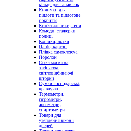
кільця для занавісок
Килимки для
підлоги та підлогове
покриття
Кип'ятильники, тени
Комоди, етажерки,
полиці
Кошики, лотки
Папір, картон
Плівка самоклеюча
Поролон
Сітка москітна,
затіняюча,
світловідбиваючі
шторки
Сумки господарські,
кравчучки
Термометри,
гігрометри,
ареометри,
спиртометри
Товари для
утеплення вікон і
дверей
Товари для шиття