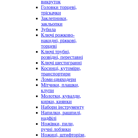
викруток
Головки торцеві,
тріскачки
Заклепники,
закльопки
Зубила
Ключі рожково-
накидні, ріжкові,
торцеві
Ключі трубні,
розвідні, переставні
Ключі шестигранні
Косинці, кутоміри,
транспортири
Ломи-цвяходери
Мітчики, плашки,
клупи
Молотки, кувалди,
кирки, киянки
Набори інструменту
Напилки, рашпилі,
надфілі
Ножівки, пили,
ручні лобзики
Ножиці, штифторізи,