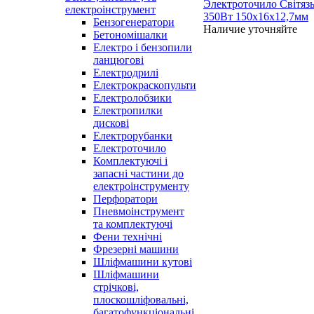
Электроточило Світяз
електроінструмент
350Вт 150х16х12,7мм
Бензогенератори
Наличие уточняйте
Бетономішалки
Електро і бензопили
ланцюгові
Електродрилі
Електрокраскопульти
Електролобзики
Електропилки
дискові
Електрорубанки
Електроточило
Комплектуючі і
запасні частини до
електроінструменту
Перфоратори
Пневмоінструмент
та комплектуючі
Фени технічні
Фрезерні машини
Шліфмашини кутові
Шліфмашини
стрічкові,
плоскошліфовальні,
багатофункціональні