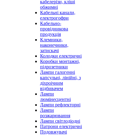
кабелерізи, кліщі
обжимні
Кабельні канали,
електрогофри
Кабельно-
провідникова
продукція
Клемники,
наконечники,
затискачі
Колодки електричні
Коробки монтажні,
підрозетники
Лампи галогенні
капсульні, лінійні, з
діхроічним
відбивачем
Лампи
люмінесцентні
Лампи рефлекторні
Лампи
розжарювання
Лампи світлодіодні
Патрони електричні
Подовжувачі