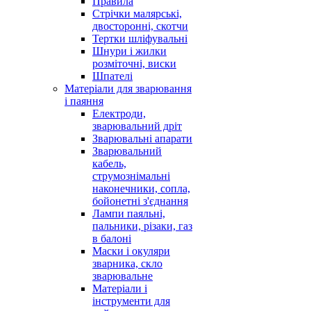
Правила
Стрічки малярські,
двосторонні, скотчи
Тертки шліфувальні
Шнури і жилки
розміточні, виски
Шпателі
Матеріали для зварювання
і паяння
Електроди,
зварювальний дріт
Зварювальні апарати
Зварювальний
кабель,
струмознімальні
наконечники, сопла,
бойонетні з'єднання
Лампи паяльні,
пальники, різаки, газ
в балоні
Маски і окуляри
зварника, скло
зварювальне
Матеріали і
інструменти для