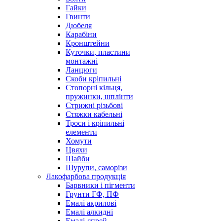
Гайки
Гвинти
Дюбеля
Карабіни
Кронштейни
Куточки, пластини
монтажні
Ланцюги
Скоби кріпильні
Стопорні кільця,
пружинки, шплінти
Стрижні різьбові
Стяжки кабельні
Троси і кріпильні
елементи
Хомути
Цвяхи
Шайби
Шурупи, саморізи
Лакофарбова продукція
Барвники і пігменти
Грунти ГФ, ПФ
Емалі акрилові
Емалі алкидні
Емалі-спрей