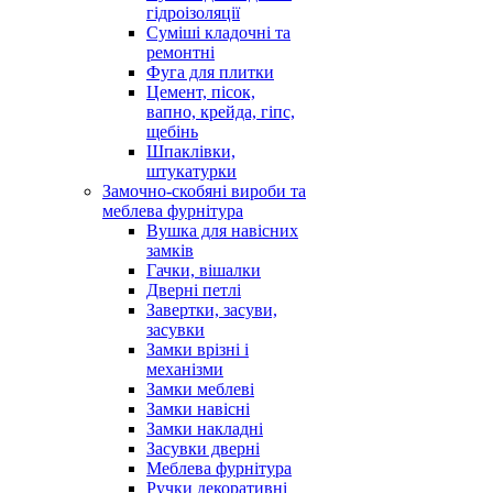
гідроізоляції
Суміші кладочні та
ремонтні
Фуга для плитки
Цемент, пісок,
вапно, крейда, гіпс,
щебінь
Шпаклівки,
штукатурки
Замочно-скобяні вироби та
меблева фурнітура
Вушка для навісних
замків
Гачки, вішалки
Дверні петлі
Завертки, засуви,
засувки
Замки врізні і
механізми
Замки меблеві
Замки навісні
Замки накладні
Засувки дверні
Меблева фурнітура
Ручки декоративні