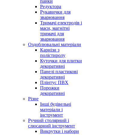
пайки
Редуктора
Рукавички для
зварювання
Тримачі електродів і
маси, магнітні
тримачі для
зварювання
Оздоблювальні матеріали
Карнізи з
полістиролу
Куточки для плитки
декоративні
Панелі пластикові
декоративні
Плінтус ПВХ
Порожки
декоративні
Різне
Інші будівельні
матеріали і
інструмент
Ручний столярний і
слюсарний інструмент
Викрутки і набори