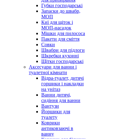
Губки господарські
Запаски до швабр,
МОП
Киї для щіток і
МОП-насадок
Мішки для пилососа
Пакети для сміття
Совки
Швабри для підлоги
Шкребки кухонні
Щітки господарські
Аксесуари для ванни і
туалетної кімнати
Відра-туалет, дитячі
горщики і накладки
на унітаз
Ванни дитячі,
сидіння для ванни
Вантузи
Йоршики для
туалету
Коврики
антиковзаючі в
ванну