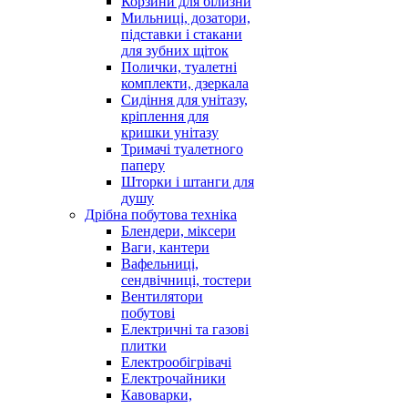
Корзини для білизни
Мильниці, дозатори,
підставки і стакани
для зубних щіток
Полички, туалетні
комплекти, дзеркала
Сидіння для унітазу,
кріплення для
кришки унітазу
Тримачі туалетного
паперу
Шторки і штанги для
душу
Дрібна побутова техніка
Блендери, міксери
Ваги, кантери
Вафельниці,
сендвічниці, тостери
Вентилятори
побутові
Електричні та газові
плитки
Електрообігрівачі
Електрочайники
Кавоварки,