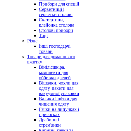
Прибори для спецій
Серветниці і
серветки столові
Скатертини,
клейонка столова
Столові прибори
Таці
Різне
Інші господарчі
товари
Товари для домашнього
вжитку
Вінілісшкіра,
комплекти для
оббивки дверей
Вішалки, чохли для
одягу, пакети для
вакуумної упаковки
Валики і щітки для
чищення одягу
Гачки на липучках і
присосках
Драбини і
стрем'янки
Карнізи, гачки та