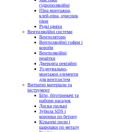
гідроізоляційні
Піна монтажна,
клей-піна, очисник
піни
Рідкі цвяхи
Вентиляційні системи
Вентилятори
Вентиляційні гофри і
короби
Вентиляційні
решітки
Дверцята ревізійні
З'єднувально-
монтажні елементи
для вентсистем
Витратні матеріали та
інструмент
Біти, бітотримачі та
набори насадок
Диски пильні
Зубила SDS і
коронки по бетону
Кільцеві пили і
шарошки по металу