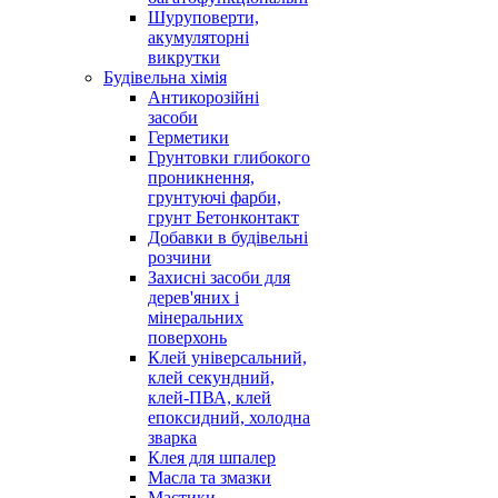
Шуруповерти,
акумуляторні
викрутки
Будівельна хімія
Антикорозійні
засоби
Герметики
Грунтовки глибокого
проникнення,
грунтуючі фарби,
грунт Бетонконтакт
Добавки в будівельні
розчини
Захисні засоби для
дерев'яних і
мінеральних
поверхонь
Клей універсальний,
клей секундний,
клей-ПВА, клей
епоксидний, холодна
зварка
Клея для шпалер
Масла та змазки
Мастики