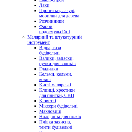
Лаки
Пропитки, лазурі,
морилки для дерева
Розчинники
Фарби
водоемульсійні
Малярний та штукатурний
інструмент
Відра, тази
будівельні
Валики, запаски,
ручки для валиків
Гладилки
Кельми, кельми,
ковші
Кисті малярські
Клинці, хрестики
для плитки, СВП
Кюветкі
Міксери будівельні
Макловиці
Ножі, леза для ножів
Плівка захисна,
тенти будівельні