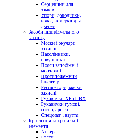
Серцевини для
замків
Упори, доводчики,
вічка, номерки для
дверей
Засоби індивідуального
захисту
Маски і окуляри
захисні
Наколінники,
навушники
Пояси запобіжні і
монтажні
Протипожежний
інвентар
Респіратори, маски
захисні
Рукавички ХБ і ПВХ
Рукавички гумові,
господарські
Спецодяг і взуття
Кріплення та кріпильні
елементи
Анкера
Болти