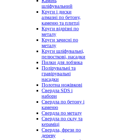
Камінь
шліфувальний
Круги і диски
алмазні по бетону,
каменю та плитці
Круги відрізні по
металу
Круги зачисні по
металу
Круги шліфувальні,
пелюсткові, насадки
Пилки для лобзика
Полірувальні та
гравірувальні
насадки
Полотна ножівкові
Свердла SDS і
набори
Свердла по бетону і
каменю
Свердла по металу
Свердла по склу та
кераміці
Свердла, фрези по
дереву