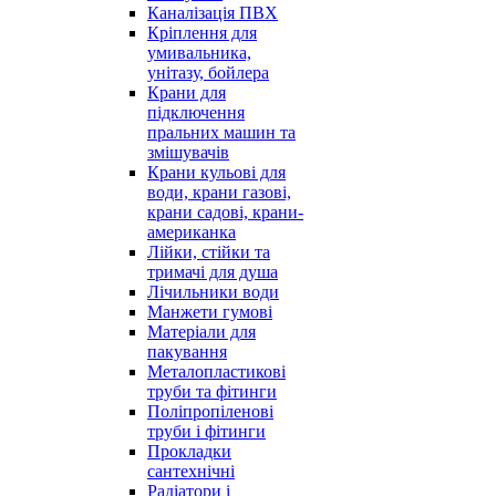
Каналізація ПВХ
Кріплення для
умивальника,
унітазу, бойлера
Крани для
підключення
пральних машин та
змішувачів
Крани кульові для
води, крани газові,
крани садові, крани-
американка
Лійки, стійки та
тримачі для душа
Лічильники води
Манжети гумові
Матеріали для
пакування
Металопластикові
труби та фітинги
Поліпропіленові
труби і фітинги
Прокладки
сантехнічні
Радіатори і