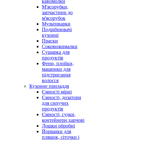
кавомолки
М'ясорубки,
запчастини до
м'ясорубок
Мультиварки
Подрібнювачі
кухонні
Праски
Соковижималки
Сушарка для
продуктів
Фени, плойки,
машинки для
підстригання
волосся
Кухонне приладдя
Ємності мірні
Ємності, дозатори
для сипучих
продуктів
Ємності, судки,
контейнери харчові
Дошки обробні
Йоршики для
пляшок, сіточки і