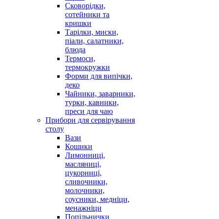
Сковорідки,
сотейники та
кришки
Тарілки, миски,
піали, салатники,
блюда
Термоси,
термокружки
Форми для випічки,
деко
Чайники, заварники,
турки, кавники,
преси для чаю
Прибори для сервірування
столу
Вази
Кошики
Лимонниці,
масляниці,
цукорниці,
сливочники,
молочники,
соусники, медніци,
менажніци
Попільнички