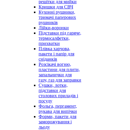
решітки для мийки
Кришки для СВЧ
Кухонні рушники,
тримачі паперових
рушників
Лійки-воронки
Підставки під гаряче,
термосалфетки,
прихватки
Плівка харчова,
пакети і папір для
сніданків
Розсікачі вогню,
пластини для плити,
запальнички для
газу, газ для заправки
Сушки, лотки,
підставки для
столових приладів і
посуду
Фольга, пергамент,
рукава для випічки
Форми, пакети для
заморожування і
льоду