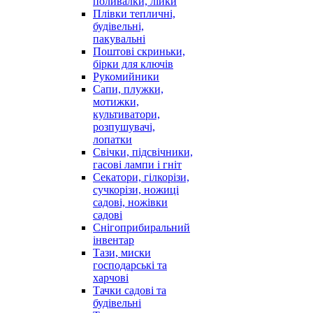
поливалки, лійки
Плівки тепличні,
будівельні,
пакувальні
Поштові скриньки,
бірки для ключів
Рукомийники
Сапи, плужки,
мотижки,
культиватори,
розпушувачі,
лопатки
Свічки, підсвічники,
гасові лампи і гніт
Секатори, гілкорізи,
сучкорізи, ножиці
садові, ножівки
садові
Снігоприбиральний
інвентар
Тази, миски
господарські та
харчові
Тачки садові та
будівельні