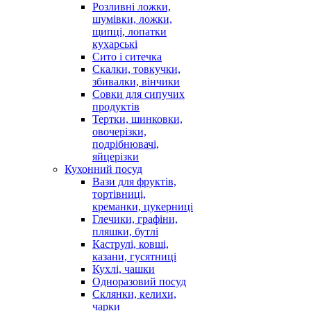
Розливні ложки,
шумівки, ложки,
щипці, лопатки
кухарські
Сито і ситечка
Скалки, товкучки,
збивалки, вінчики
Совки для сипучих
продуктів
Тертки, шинковки,
овочерізки,
подрібнювачі,
яйцерізки
Кухонний посуд
Вази для фруктів,
тортівниці,
креманки, цукерниці
Глечики, графіни,
пляшки, бутлі
Каструлі, ковші,
казани, гусятниці
Кухлі, чашки
Одноразовий посуд
Склянки, келихи,
чарки