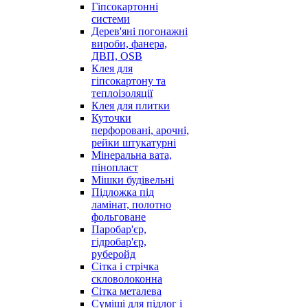
Гіпсокартонні
системи
Дерев'яні погонажні
вироби, фанера,
ДВП, OSB
Клея для
гіпсокартону та
теплоізоляції
Клея для плитки
Куточки
перфоровані, арочні,
рейки штукатурні
Мінеральна вата,
пінопласт
Мішки будівельні
Підложка під
ламінат, полотно
фольговане
Паробар'єр,
гідробар'єр,
руберойд
Сітка і стрічка
скловолоконна
Сітка металева
Суміші для підлог і