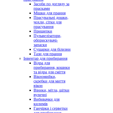
Засоби по догляду за
прасками
Мішки для прання
Прасувальні дошки,
чохли, сітки для
прасування
Прищепки
Пульвелізатори,
обприскувачі-
запаски
Сушарки для білизни
Тази для прання
Інвентар для прибирання
Відра для
прибирання, кошики
та відра для сміття
Вікномийки,
скребки для миття
вікон
Віники, мітла, щітки
вуличні
Вибивачки для
килимів
Ганчірки і серветки
для прибирання