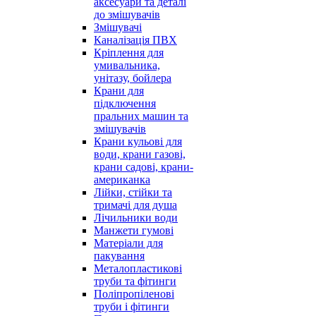
аксесуари та деталі
до змішувачів
Змішувачі
Каналізація ПВХ
Кріплення для
умивальника,
унітазу, бойлера
Крани для
підключення
пральних машин та
змішувачів
Крани кульові для
води, крани газові,
крани садові, крани-
американка
Лійки, стійки та
тримачі для душа
Лічильники води
Манжети гумові
Матеріали для
пакування
Металопластикові
труби та фітинги
Поліпропіленові
труби і фітинги