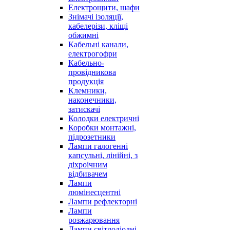
Електрощити, шафи
Знімачі ізоляції,
кабелерізи, кліщі
обжимні
Кабельні канали,
електрогофри
Кабельно-
провідникова
продукція
Клемники,
наконечники,
затискачі
Колодки електричні
Коробки монтажні,
підрозетники
Лампи галогенні
капсульні, лінійні, з
діхроічним
відбивачем
Лампи
люмінесцентні
Лампи рефлекторні
Лампи
розжарювання
Лампи світлодіодні