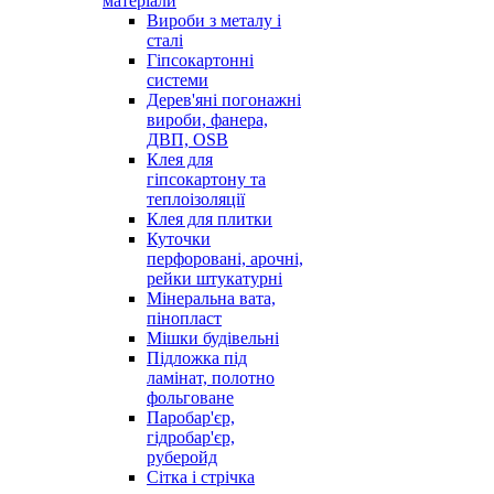
матеріали
Вироби з металу і
сталі
Гіпсокартонні
системи
Дерев'яні погонажні
вироби, фанера,
ДВП, OSB
Клея для
гіпсокартону та
теплоізоляції
Клея для плитки
Куточки
перфоровані, арочні,
рейки штукатурні
Мінеральна вата,
пінопласт
Мішки будівельні
Підложка під
ламінат, полотно
фольговане
Паробар'єр,
гідробар'єр,
руберойд
Сітка і стрічка