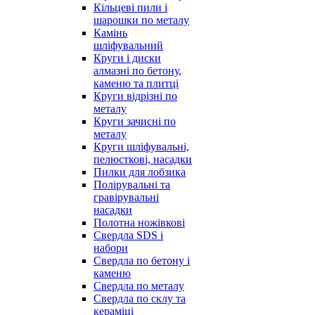
Кільцеві пили і
шарошки по металу
Камінь
шліфувальний
Круги і диски
алмазні по бетону,
каменю та плитці
Круги відрізні по
металу
Круги зачисні по
металу
Круги шліфувальні,
пелюсткові, насадки
Пилки для лобзика
Полірувальні та
гравірувальні
насадки
Полотна ножівкові
Свердла SDS і
набори
Свердла по бетону і
каменю
Свердла по металу
Свердла по склу та
кераміці