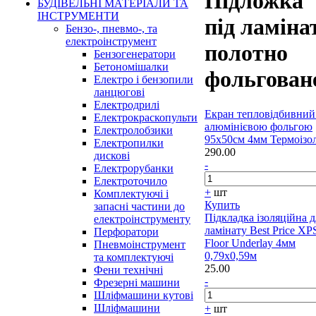
Підложка
БУДІВЕЛЬНІ МАТЕРІАЛИ ТА
ІНСТРУМЕНТИ
під ламінат
Бензо-, пневмо-, та
електроінструмент
полотно
Бензогенератори
Бетономішалки
фольгован
Електро і бензопили
ланцюгові
Електродрилі
Екран тепловідбивний
Електрокраскопульти
алюмінієвою фольгою
Електролобзики
95х50см 4мм Термоізо
Електропилки
290.00
дискові
-
Електрорубанки
Електроточило
+
шт
Комплектуючі і
Купить
запасні частини до
Підкладка ізоляційна д
електроінструменту
ламінату Best Price XP
Перфоратори
Floor Underlay 4мм
Пневмоінструмент
0,79х0,59м
та комплектуючі
25.00
Фени технічні
-
Фрезерні машини
Шліфмашини кутові
Шліфмашини
+
шт