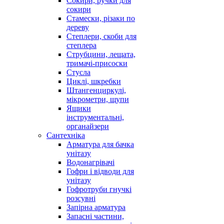
Сокири, ручки для
сокири
Стамески, різаки по
дереву
Степлери, скоби для
степлера
Струбцини, лещата,
тримачі-присоски
Стусла
Циклі, шкребки
Штангенциркулі,
мікрометри, щупи
Ящики
інструментальні,
органайзери
Сантехніка
Арматура для бачка
унітазу
Водонагрівачі
Гофри і відводи для
унітазу
Гофротруби гнучкі
розсувні
Запірна арматура
Запасні частини,