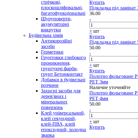
стрічкові,
Купить
плоскошліфовальні,
Підкладка під ламінат
багатофункціональні
36.00
Шуруповерти,
-
акумуляторні
викрутки
+
шт
Будівельна хімія
Купить
Антикорозійні
Підкладка під ламінат
засоби
50.00
Герметики
-
Грунтовки глибокого
проникнення,
+
шт
грунтуючі фарби,
Купить
грунт Бетонконтакт
Полотно фольговане P
Добавки в будівельні
PET 3мм
розчини
Наличие уточняйте
Захисні засоби для
Полотно фольговане P
дерев'яних і
PET 4мм
мінеральних
50.00
поверхонь
-
Клей універсальний,
клей секундний,
+
шт
клей-ПВА, клей
Купить
епоксидний, холодна
зварка