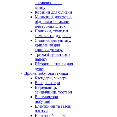
антиковзаючі в
ванну
Корзини для білизни
Мильниці, дозатори,
підставки і стакани
для зубних щіток
Полички, туалетні
комплекти, дзеркала
Сидіння для унітазу,
кріплення для
кришки унітазу
Тримачі туалетного
паперу
Шторки і штанги для
душу
Дрібна побутова техніка
Блендери, міксери
Ваги, кантери
Вафельниці,
сендвічниці, тостери
Вентилятори
побутові
Електричні та газові
плитки
Електрообігрівачі