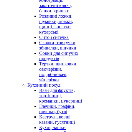
консервації,
закаточні ключі,
банки, кришки
Розливні ложки,
шумівки, ложки,
щипці, лопатки
кухарські
Сито і ситечка
Скалки, товкучки,
збивалки, вінчики
Совки для сипучих
продуктів
Тертки, шинковки,
овочерізки,
подрібнювачі,
яйцерізки
Кухонний посуд
Вази для фруктів,
тортівниці,
креманки, цукерниці
Глечики, графіни,
пляшки, бутлі
Каструлі, ковші,
казани, гусятниці
Кухлі, чашки