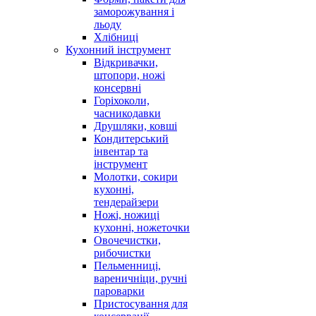
заморожування і
льоду
Хлібниці
Кухонний інструмент
Відкривачки,
штопори, ножі
консервні
Горіхоколи,
часникодавки
Друшляки, ковші
Кондитерський
інвентар та
інструмент
Молотки, сокири
кухонні,
тендерайзери
Ножі, ножиці
кухонні, ножеточки
Овочечистки,
рибочистки
Пельменниці,
вареничніци, ручні
пароварки
Пристосування для