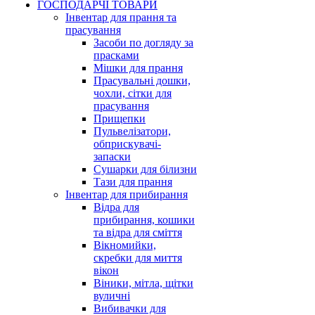
ГОСПОДАРЧІ ТОВАРИ
Інвентар для прання та
прасування
Засоби по догляду за
прасками
Мішки для прання
Прасувальні дошки,
чохли, сітки для
прасування
Прищепки
Пульвелізатори,
обприскувачі-
запаски
Сушарки для білизни
Тази для прання
Інвентар для прибирання
Відра для
прибирання, кошики
та відра для сміття
Вікномийки,
скребки для миття
вікон
Віники, мітла, щітки
вуличні
Вибивачки для