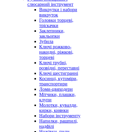
слюсарний інструмент
Викрутки і набори
викруток
Головки торцеві,
тріскачки
Заклепники,
закльопки
Зубила
Ключі рожково-
накидні, ріжкові,
торцеві
Ключі трубні,
розвідні, переставні
Ключі шестигранні
Косинці, кутоміри,
транспортири
Ломи-цвяходери
Мітчики, плашки,
клупи
Молотки, кувалди,
кирки, киянки
Набори інструменту
Напилки, рашпилі,
надфілі
Ножівки, пили,