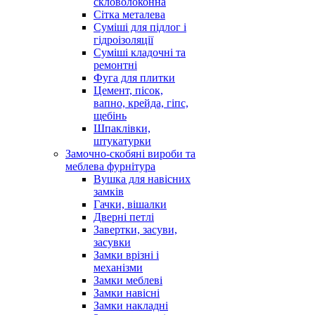
скловолоконна
Сітка металева
Суміші для підлог і
гідроізоляції
Суміші кладочні та
ремонтні
Фуга для плитки
Цемент, пісок,
вапно, крейда, гіпс,
щебінь
Шпаклівки,
штукатурки
Замочно-скобяні вироби та
меблева фурнітура
Вушка для навісних
замків
Гачки, вішалки
Дверні петлі
Завертки, засуви,
засувки
Замки врізні і
механізми
Замки меблеві
Замки навісні
Замки накладні