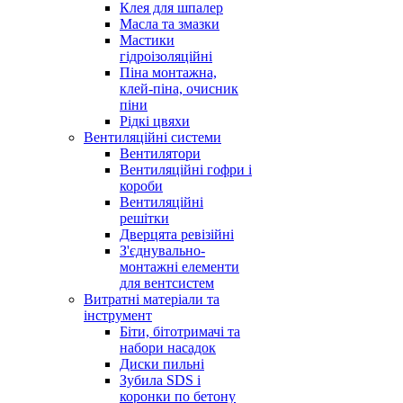
Клея для шпалер
Масла та змазки
Мастики
гідроізоляційні
Піна монтажна,
клей-піна, очисник
піни
Рідкі цвяхи
Вентиляційні системи
Вентилятори
Вентиляційні гофри і
короби
Вентиляційні
решітки
Дверцята ревізійні
З'єднувально-
монтажні елементи
для вентсистем
Витратні матеріали та
інструмент
Біти, бітотримачі та
набори насадок
Диски пильні
Зубила SDS і
коронки по бетону