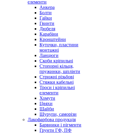
елементи
Анкера
Болти
Гайки
Гвинти
Дюбеля
Карабіни
Кронштейни
Куточки, пластини
монтажні
Ланцюги
Скоби кріпильні
Стопорні кільця,
пружинки, шплінти
Стрижні різьбові
Стяжки кабельні
Троси і кріпильні
елементи
Хомути
Цвяхи
Шайби
Шурупи, саморізи
Лакофарбова продукція
Барвники і пігменти
Грунти ГФ, ПФ