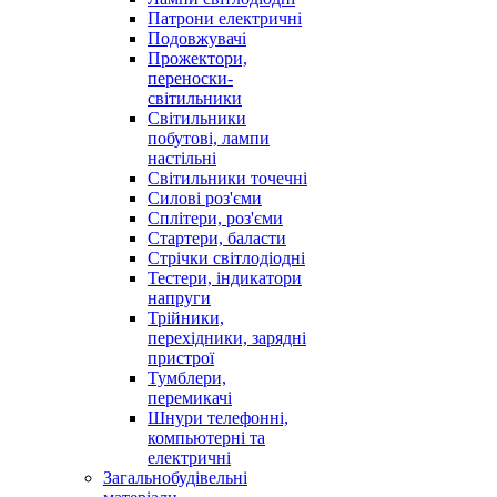
Патрони електричні
Подовжувачі
Прожектори,
переноски-
світильники
Світильники
побутові, лампи
настільні
Світильники точечні
Силові роз'єми
Сплітери, роз'єми
Стартери, баласти
Стрічки світлодіодні
Тестери, індикатори
напруги
Трійники,
перехідники, зарядні
пристрої
Тумблери,
перемикачі
Шнури телефонні,
компьютерні та
електричні
Загальнобудівельні