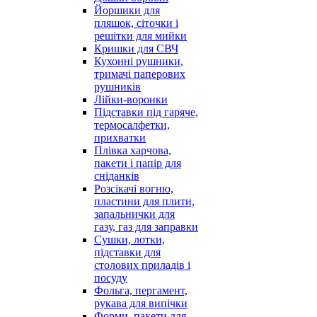
Йоршики для
пляшок, сіточки і
решітки для мийки
Кришки для СВЧ
Кухонні рушники,
тримачі паперових
рушників
Лійки-воронки
Підставки під гаряче,
термосалфетки,
прихватки
Плівка харчова,
пакети і папір для
сніданків
Розсікачі вогню,
пластини для плити,
запальнички для
газу, газ для заправки
Сушки, лотки,
підставки для
столових приладів і
посуду
Фольга, пергамент,
рукава для випічки
Форми, пакети для