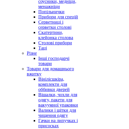
соусники, медніци,
менажніци
Попільнички
Прибори для спецій
Серветниці і
серветки столові
Скатертини,
клейонка столова
Столові прибори
Таці
Різне
Інші господарчі
товари
Товари для домашнього
вжитку
Вінілісшкіра,
комплекти для
оббивки дверей
Вішалки, чохли для
одягу, пакети для
вакуумної упаковки
Валики і щітки для
чищення одягу
Гачки на липучках і
присосках