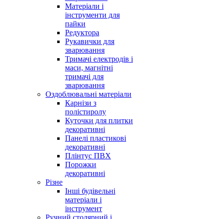
Матеріали і
інструменти для
пайки
Редуктора
Рукавички для
зварювання
Тримачі електродів і
маси, магнітні
тримачі для
зварювання
Оздоблювальні матеріали
Карнізи з
полістиролу
Куточки для плитки
декоративні
Панелі пластикові
декоративні
Плінтус ПВХ
Порожки
декоративні
Різне
Інші будівельні
матеріали і
інструмент
Ручний столярний і