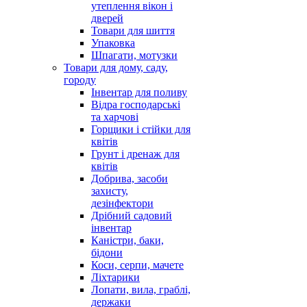
утеплення вікон і
дверей
Товари для шиття
Упаковка
Шпагати, мотузки
Товари для дому, саду,
городу
Інвентар для поливу
Відра господарські
та харчові
Горщики і стійки для
квітів
Грунт і дренаж для
квітів
Добрива, засоби
захисту,
дезінфектори
Дрібний садовий
інвентар
Каністри, баки,
бідони
Коси, серпи, мачете
Ліхтарики
Лопати, вила, граблі,
держаки