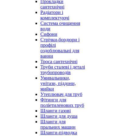
Прокладки
сантехнічні
Радіатори і
комплектуючі
Система очищення
води
Сифони
Стрічки-бордюри і
профілі
оздоблювальні для
ванни
Троса сантехнічні
Труби сталеві і деталі
трубопроводів
Умивальники,
унітази, піддони,
мийки
Утеплювач для труб
Фітинги для
поліетиленових труб
Шланги газові
Шланги для душа
Шланги для
пральних машин
Шланги-підводка