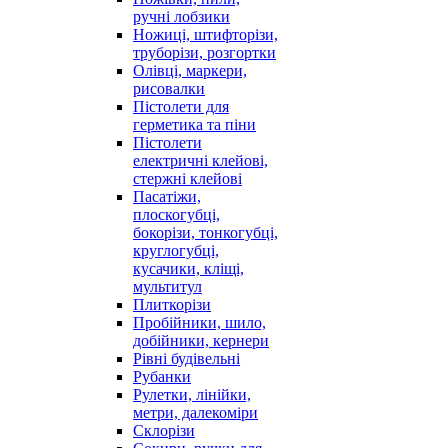
ручні лобзики
Ножиці, штифторізи,
труборізи, розгортки
Олівці, маркери,
рисовалки
Пістолети для
герметика та піни
Пістолети
електричні клейові,
стержні клейові
Пасатіжи,
плоскогубці,
бокорізи, тонкогубці,
круглогубці,
кусачики, кліщі,
мультитул
Плиткорізи
Пробійники, шило,
добійники, кернери
Рівні будівельні
Рубанки
Рулетки, лінійки,
метри, далекоміри
Склорізи