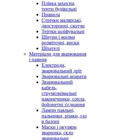
Плівка захисна,
тенти будівельні
Правила
Стрічки малярські,
двосторонні, скотчи
Тертки шліфувальні
Шнури і жилки
розміточні, виски
Шпателі
Матеріали для зварювання
і паяння
Електроди,
зварювальний дріт
Зварювальні апарати
Зварювальний
кабель,
струмознімальні
наконечники, сопла,
бойонетні з'єднання
Лампи паяльні,
пальники, різаки, газ
в балоні
Маски і окуляри
зварника, скло
зварювальне