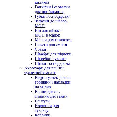
килимів
Ганчірки і серветки
для прибирання
Губки господарські
Запаски до швабр,
МОП
Киї для щіток і
МОП-насадок
Мішки для пилососа
Пакети для сміття
Совки
Швабри для підлоги
Шкребки кухонні
Щітки господарські
Аксесуари для ванни і
туалетної кімнати
Відра-туалет, дитячі
горщики і накладки
на унітаз
Ванни дитячі,
сидіння для ванни
Вантузи
Йоршики для
туалету
Коврики