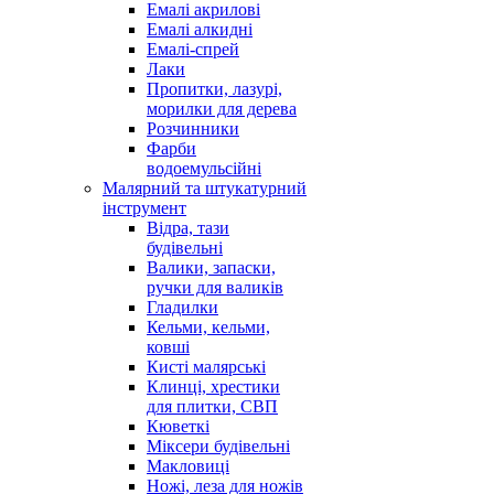
Емалі акрилові
Емалі алкидні
Емалі-спрей
Лаки
Пропитки, лазурі,
морилки для дерева
Розчинники
Фарби
водоемульсійні
Малярний та штукатурний
інструмент
Відра, тази
будівельні
Валики, запаски,
ручки для валиків
Гладилки
Кельми, кельми,
ковші
Кисті малярські
Клинці, хрестики
для плитки, СВП
Кюветкі
Міксери будівельні
Макловиці
Ножі, леза для ножів