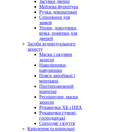
Засувки дверні
Меблева фурнітура
Ручки декоративні
Серцевини для
замків
Упори, доводчики,
вічка, номерки для
дверей
Засоби індивідуального
захисту
Маски і окуляри
захисні
Наколінники,
навушники
Пояси запобіжні і
монтажні
Протипожежний
інвентар
Респіратори, маски
захисні
Рукавички ХБ і ПВХ
Рукавички гумові,
господарські
Спецодяг і взуття
Кріплення та кріпильні