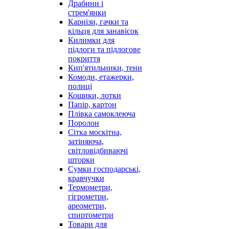
Драбини і
стрем'янки
Карнізи, гачки та
кільця для занавісок
Килимки для
підлоги та підлогове
покриття
Кип'ятильники, тени
Комоди, етажерки,
полиці
Кошики, лотки
Папір, картон
Плівка самоклеюча
Поролон
Сітка москітна,
затіняюча,
світловідбиваючі
шторки
Сумки господарські,
кравчучки
Термометри,
гігрометри,
ареометри,
спиртометри
Товари для