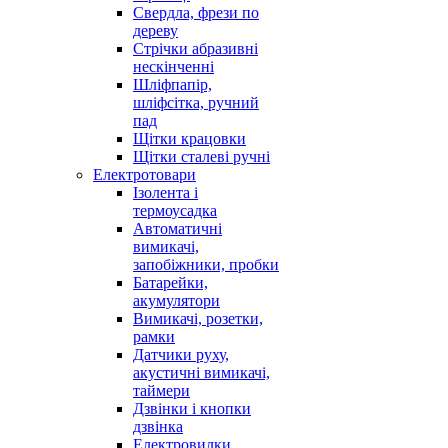
Свердла, фрези по
дереву
Стрічки абразивні
нескінченні
Шліфпапір,
шліфсітка, ручний
пад
Щітки крацовки
Щітки сталеві ручні
Електротовари
Ізолента і
термоусадка
Автоматичні
вимикачі,
запобіжники, пробки
Батарейки,
акумулятори
Вимикачі, розетки,
рамки
Датчики руху,
акустичні вимикачі,
таймери
Дзвінки і кнопки
дзвінка
Електровилки