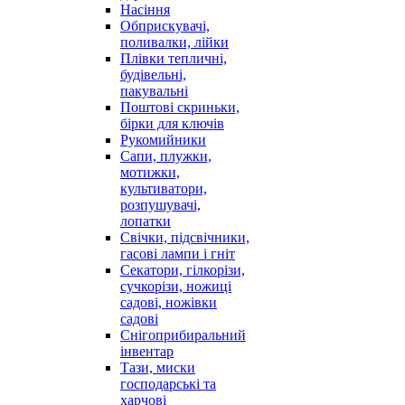
Насіння
Обприскувачі,
поливалки, лійки
Плівки тепличні,
будівельні,
пакувальні
Поштові скриньки,
бірки для ключів
Рукомийники
Сапи, плужки,
мотижки,
культиватори,
розпушувачі,
лопатки
Свічки, підсвічники,
гасові лампи і гніт
Секатори, гілкорізи,
сучкорізи, ножиці
садові, ножівки
садові
Снігоприбиральний
інвентар
Тази, миски
господарські та
харчові