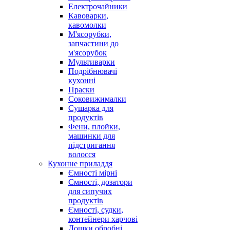
Електрочайники
Кавоварки,
кавомолки
М'ясорубки,
запчастини до
м'ясорубок
Мультиварки
Подрібнювачі
кухонні
Праски
Соковижималки
Сушарка для
продуктів
Фени, плойки,
машинки для
підстригання
волосся
Кухонне приладдя
Ємності мірні
Ємності, дозатори
для сипучих
продуктів
Ємності, судки,
контейнери харчові
Дошки обробні