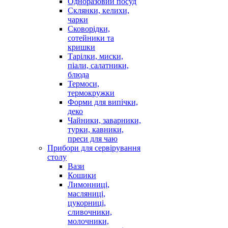
Одноразовий посуд
Склянки, келихи,
чарки
Сковорідки,
сотейники та
кришки
Тарілки, миски,
піали, салатники,
блюда
Термоси,
термокружки
Форми для випічки,
деко
Чайники, заварники,
турки, кавники,
преси для чаю
Прибори для сервірування
столу
Вази
Кошики
Лимонниці,
масляниці,
цукорниці,
сливочники,
молочники,