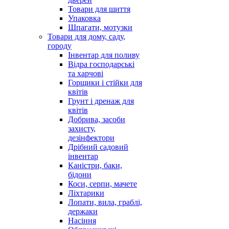
Товари для шиття
Упаковка
Шпагати, мотузки
Товари для дому, саду,
городу
Інвентар для поливу
Відра господарські
та харчові
Горщики і стійки для
квітів
Грунт і дренаж для
квітів
Добрива, засоби
захисту,
дезінфектори
Дрібний садовий
інвентар
Каністри, баки,
бідони
Коси, серпи, мачете
Ліхтарики
Лопати, вила, граблі,
держаки
Насіння