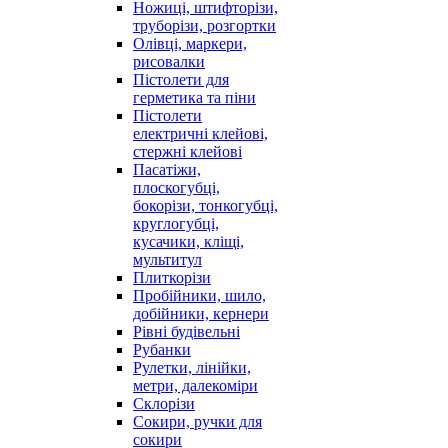
Ножиці, штифторізи,
труборізи, розгортки
Олівці, маркери,
рисовалки
Пістолети для
герметика та піни
Пістолети
електричні клейові,
стержні клейові
Пасатіжи,
плоскогубці,
бокорізи, тонкогубці,
круглогубці,
кусачики, кліщі,
мультитул
Плиткорізи
Пробійники, шило,
добійники, кернери
Рівні будівельні
Рубанки
Рулетки, лінійки,
метри, далекоміри
Склорізи
Сокири, ручки для
сокири