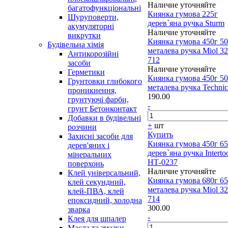
Наличие уточняйте
багатофункціональні
Киянка гумова 225г
Шуруповерти,
дерев`яна ручка Sturm
акумуляторні
Наличие уточняйте
викрутки
Киянка гумова 450г 5
Будівельна хімія
металева ручка Miol 32
Антикорозійні
712
засоби
Наличие уточняйте
Герметики
Киянка гумова 450г 5
Грунтовки глибокого
металева ручка Technic
проникнення,
190.00
грунтуючі фарби,
-
грунт Бетонконтакт
Добавки в будівельні
+
шт
розчини
Купить
Захисні засоби для
Киянка гумова 450г 6
дерев'яних і
дерев`яна ручка Interto
мінеральних
НТ-0237
поверхонь
Наличие уточняйте
Клей універсальний,
Киянка гумова 680г 6
клей секундний,
металева ручка Miol 32
клей-ПВА, клей
714
епоксидний, холодна
300.00
зварка
-
Клея для шпалер
Масла та змазки