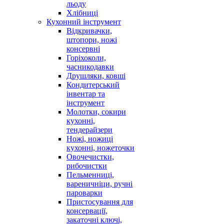
льоду
Хлібниці
Кухонний інструмент
Відкривачки,
штопори, ножі
консервні
Горіхоколи,
часникодавки
Друшляки, ковші
Кондитерський
інвентар та
інструмент
Молотки, сокири
кухонні,
тендерайзери
Ножі, ножиці
кухонні, ножеточки
Овочечистки,
рибочистки
Пельменниці,
вареничніци, ручні
пароварки
Пристосування для
консервації,
закаточні ключі,