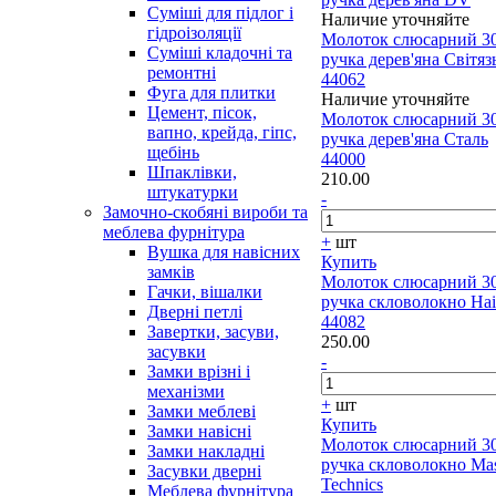
Суміші для підлог і
Наличие уточняйте
гідроізоляції
Молоток слюсарний 3
Суміші кладочні та
ручка дерев'яна Світяз
ремонтні
44062
Фуга для плитки
Наличие уточняйте
Цемент, пісок,
Молоток слюсарний 3
вапно, крейда, гіпс,
ручка дерев'яна Сталь
щебінь
44000
Шпаклівки,
210.00
штукатурки
-
Замочно-скобяні вироби та
меблева фурнітура
+
шт
Вушка для навісних
Купить
замків
Молоток слюсарний 3
Гачки, вішалки
ручка скловолокно Hai
Дверні петлі
44082
Завертки, засуви,
250.00
засувки
-
Замки врізні і
механізми
+
шт
Замки меблеві
Купить
Замки навісні
Молоток слюсарний 3
Замки накладні
ручка скловолокно Mas
Засувки дверні
Technics
Меблева фурнітура