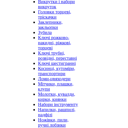
Викрутки і набори
викруток
Головки торцеві,
тріскачки
Заклепники,
закльопки
Зубила
Ключі рожково-
накидні, ріжкові,
торцеві
Ключі трубні,
розвідні, переставні
Ключі шестигранні
Косинці, кутоміри,
транспортири
Ломи-цвяходери
Мітчики, плашки,
клупи
Молотки, кувалди,
кирки, киянки
Набори інструменту
Напилки, рашпилі,
надфілі
Ножівки, пили,
ручні лобзики