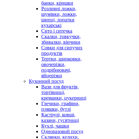
банки, кришки
Розливні ложки,
шумівки, ложки,
щипці, лопатки
кухарські
Сито і ситечка
Скалки, товкучки,
збивалки, вінчики
Совки для сипучих
продуктів
Тертки, шинковки,
овочерізки,
подрібнювачі,
яйцерізки
Кухонний посуд
Вази для фруктів,
тортівниці,
креманки, цукерниці
Глечики, графіни,
пляшки, бутлі
Каструлі, ковші,
казани, гусятниці
Кухлі, чашки
Одноразовий посуд
Склянки, келихи,