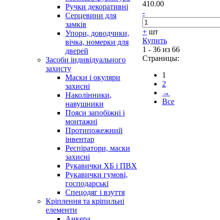
410.00
Ручки декоративні
-
Серцевини для
замків
+
шт
Упори, доводчики,
Купить
вічка, номерки для
1 - 36 из 66
дверей
Страницы:
Засоби індивідуального
захисту
1
Маски і окуляри
2
захисні
→
Наколінники,
Все
навушники
Пояси запобіжні і
монтажні
Протипожежний
інвентар
Респіратори, маски
захисні
Рукавички ХБ і ПВХ
Рукавички гумові,
господарські
Спецодяг і взуття
Кріплення та кріпильні
елементи
Анкера