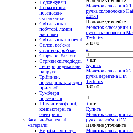
Наличие уточняйте
Подовжувачі
Молоток слюсарний 1
Прожектори,
ручка скловолокно Hai
переноски-
44080
світильники
Наличие уточняйте
Світильники
Молоток слюсарний 1
побутові, лампи
ручка скловолокно Mas
настільні
Technics
Світильники точечні
280.00
Силові роз'єми
-
Сплітери, роз'єми
Стартери, баласти
+
шт
Стрічки світлодіодні
Купить
Тестери, індикатори
Молоток слюсарний 2
напруги
ручка дерев'яна DIN
Трійники,
Technics
перехідники, зарядні
180.00
пристрої
-
Тумблери,
перемикачі
Шнури телефонні,
+
шт
компьютерні та
Купить
електричні
Молоток слюсарний 2
Загальнобудівельні
ручка дерев'яна DV
матеріали
Наличие уточняйте
Вироби з металу і
Молоток слюсарний 2