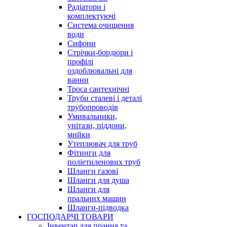
Радіатори і
комплектуючі
Система очищення
води
Сифони
Стрічки-бордюри і
профілі
оздоблювальні для
ванни
Троса сантехнічні
Труби сталеві і деталі
трубопроводів
Умивальники,
унітази, піддони,
мийки
Утеплювач для труб
Фітинги для
поліетиленових труб
Шланги газові
Шланги для душа
Шланги для
пральних машин
Шланги-підводка
ГОСПОДАРЧІ ТОВАРИ
Інвентар для прання та