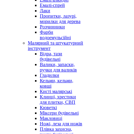
Емалі-спрей
Лаки
Пропитки, лазурі,
морилки для дерева
Розчинники
Фарби
водоемульсійні
Малярний та штукатурний
інструмент
Відра, тази
будівельні
Валики, запаски,
ручки для валиків
Гладилки
Кельми, кельми,
ковші
Кисті малярські
Клинці, хрестики
для плитки, СВП
Кюветкі
Міксери будівельні
Макловиці
Ножі, леза для ножів
Плівка захисна,