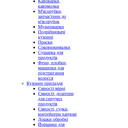
Кавоварки,
кавомолки
М'ясорубки,
запчастини до
м'ясорубок
Мультиварки
Подрібнювачі
кухонні
Праски
Соковижималки
Сушарка для
продуктів
Фени, плойки,
машинки для
підстригання
волосся
Кухонне приладдя
Ємності мірні
Ємності, дозатори
для сипучих
продуктів
Ємності, судки,
контейнери харчові
Дошки обробні
Йоршики для