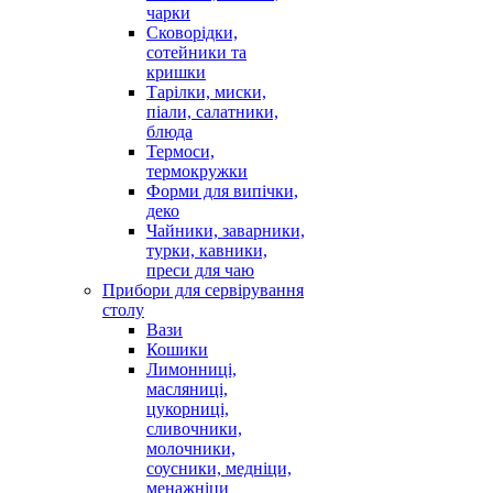
чарки
Сковорідки,
сотейники та
кришки
Тарілки, миски,
піали, салатники,
блюда
Термоси,
термокружки
Форми для випічки,
деко
Чайники, заварники,
турки, кавники,
преси для чаю
Прибори для сервірування
столу
Вази
Кошики
Лимонниці,
масляниці,
цукорниці,
сливочники,
молочники,
соусники, медніци,
менажніци