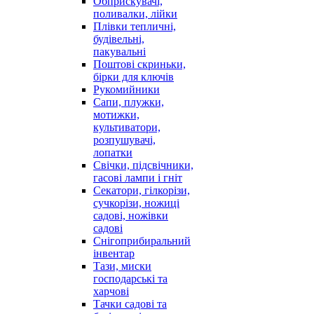
Обприскувачі,
поливалки, лійки
Плівки тепличні,
будівельні,
пакувальні
Поштові скриньки,
бірки для ключів
Рукомийники
Сапи, плужки,
мотижки,
культиватори,
розпушувачі,
лопатки
Свічки, підсвічники,
гасові лампи і гніт
Секатори, гілкорізи,
сучкорізи, ножиці
садові, ножівки
садові
Снігоприбиральний
інвентар
Тази, миски
господарські та
харчові
Тачки садові та