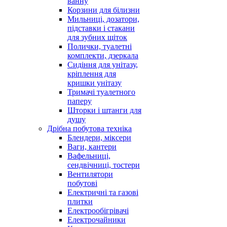
ванну
Корзини для білизни
Мильниці, дозатори,
підставки і стакани
для зубних щіток
Полички, туалетні
комплекти, дзеркала
Сидіння для унітазу,
кріплення для
кришки унітазу
Тримачі туалетного
паперу
Шторки і штанги для
душу
Дрібна побутова техніка
Блендери, міксери
Ваги, кантери
Вафельниці,
сендвічниці, тостери
Вентилятори
побутові
Електричні та газові
плитки
Електрообігрівачі
Електрочайники