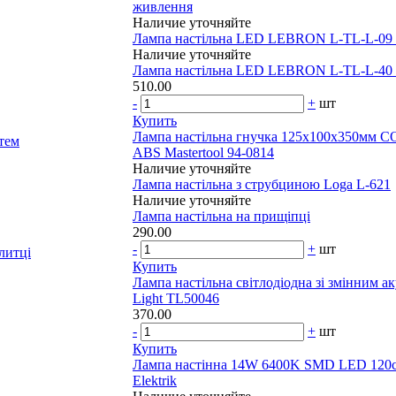
живлення
Наличие уточняйте
Лампа настільна LED LEBRON L-TL-L-09
Наличие уточняйте
Лампа настільна LED LEBRON L-TL-L-40
510.00
-
+
шт
Купить
Лампа настільна гнучка 125х100х350мм
тем
ABS Mastertool 94-0814
Наличие уточняйте
Лампа настільна з струбциною Loga L-621
Наличие уточняйте
Лампа настільна на прищіпці
290.00
-
+
шт
литці
Купить
Лампа настільна світлодіодна зі змінним 
Light TL50046
370.00
-
+
шт
Купить
Лампа настінна 14W 6400K SMD LED 120
Elektrik