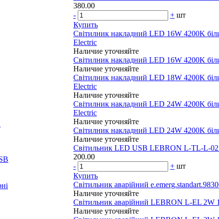
380.00
-
+
шт
Купить
Світилник накладний LED 16W 4200K біли
Electric
Наличие уточняйте
Світилник накладний LED 16W 4200K білий
Наличие уточняйте
Світилник накладний LED 18W 4200K біли
Electric
Наличие уточняйте
Світилник накладний LED 24W 4200K біли
Electric
Наличие уточняйте
і
Світилник накладний LED 24W 4200K білий
Наличие уточняйте
Світильник LED USB LEBRON L-TL-L-02
200.00
OSB
-
+
шт
Купить
Світильник аварійний e.emerg.standart.9830
рні
Наличие уточняйте
Світильник аварійний LEBRON L-EL 2W 1
Наличие уточняйте