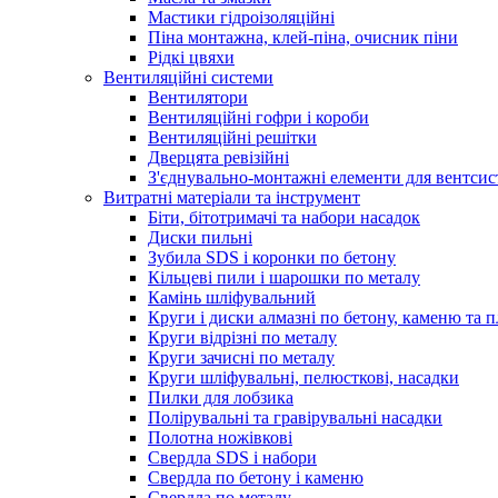
Мастики гідроізоляційні
Піна монтажна, клей-піна, очисник піни
Рідкі цвяхи
Вентиляційні системи
Вентилятори
Вентиляційні гофри і короби
Вентиляційні решітки
Дверцята ревізійні
З'єднувально-монтажні елементи для вентсис
Витратні матеріали та інструмент
Біти, бітотримачі та набори насадок
Диски пильні
Зубила SDS і коронки по бетону
Кільцеві пили і шарошки по металу
Камінь шліфувальний
Круги і диски алмазні по бетону, каменю та п
Круги відрізні по металу
Круги зачисні по металу
Круги шліфувальні, пелюсткові, насадки
Пилки для лобзика
Полірувальні та гравірувальні насадки
Полотна ножівкові
Свердла SDS і набори
Свердла по бетону і каменю
Свердла по металу