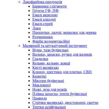
Лакофарбова продукція
Барвники і пігменти
Грунти ГФ, ПФ
Емалі акрилові
Емалі алкидні
Емалі-спрей
Лаки
Пропитки, лазурі, морилки для дерева
Розчинники
Фарби водоемульсійні
Малярний та штукатурний інструмент
Відра, тази будівельні
Валики, запаски, ручки для валиків
Гладилки
Кельми, кельми, ковші
Кисті малярські
Клинці, хрестики для плитки, СВП
Кюветкі
Міксери будівельні
Макловиці
Ножі, леза для ножів
Плівка захисна, тенти будівельні
Правила
Стрічки малярські, двосторонні, скотчи
Тертки шліфувальні