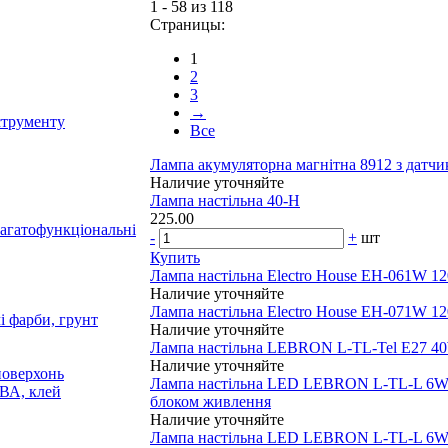
1 - 58 из 118
Страницы:
1
2
3
→
струменту
Все
Лампа акумуляторна магнітна 8912 з датчи
Наличие уточняйте
Лампа настільна 40-H
225.00
багатофункціональні
-
+
шт
Купить
Лампа настільна Electro House EH-061W 
Наличие уточняйте
Лампа настільна Electro House EH-071W 
і фарби, грунт
Наличие уточняйте
Лампа настільна LEBRON L-TL-Tel E27 4
Наличие уточняйте
поверхонь
Лампа настільна LED LEBRON L-TL-L 6W 
ПВА, клей
блоком живлення
Наличие уточняйте
Лампа настільна LED LEBRON L-TL-L 6W 