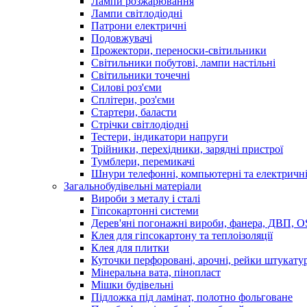
Лампи розжарювання
Лампи світлодіодні
Патрони електричні
Подовжувачі
Прожектори, переноски-світильники
Світильники побутові, лампи настільні
Світильники точечні
Силові роз'єми
Сплітери, роз'єми
Стартери, баласти
Стрічки світлодіодні
Тестери, індикатори напруги
Трійники, перехідники, зарядні пристрої
Тумблери, перемикачі
Шнури телефонні, компьютерні та електричн
Загальнобудівельні матеріали
Вироби з металу і сталі
Гіпсокартонні системи
Дерев'яні погонажні вироби, фанера, ДВП, 
Клея для гіпсокартону та теплоізоляції
Клея для плитки
Куточки перфоровані, арочні, рейки штукату
Мінеральна вата, пінопласт
Мішки будівельні
Підложка під ламінат, полотно фольговане