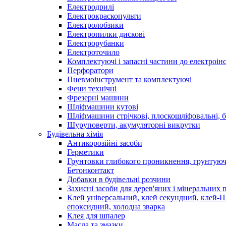
Електродрилі
Електрокраскопульти
Електролобзики
Електропилки дискові
Електрорубанки
Електроточило
Комплектуючі і запасні частини до електроін
Перфоратори
Пневмоінструмент та комплектуючі
Фени технічні
Фрезерні машини
Шліфмашини кутові
Шліфмашини стрічкові, плоскошліфовальні, 
Шуруповерти, акумуляторні викрутки
Будівельна хімія
Антикорозійні засоби
Герметики
Грунтовки глибокого проникнення, грунтуюч
Бетонконтакт
Добавки в будівельні розчини
Захисні засоби для дерев'яних і мінеральних 
Клей універсальний, клей секундний, клей-
епоксидний, холодна зварка
Клея для шпалер
Масла та змазки