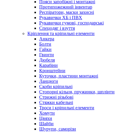
Пояси запобіжні і монтажні
Протипожежний інвентар
Респіратори, маски захисні
Рукавички ХБ і ПВХ
Рукавички гумові, господарські
Спецодяг і взуття
Кріплення та кріпильні елементи
Анкера
Болти
Гайки
Гвинти
Дюбеля
Карабіни
Кронштейни
Куточки, пластини монтажні
Ланцюги
Скоби кріпильні
Стопорні кільця, пружинки, шплінти
Стрижні різьбові
Стяжки кабельні
Троси і кріпильні елементи
Хомути
Цвяхи
Шайби
Шурупи, саморізи