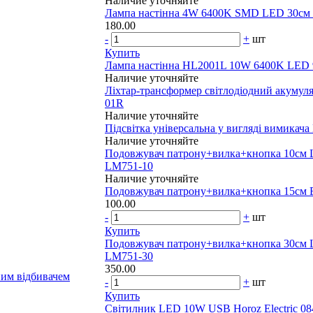
Наличие уточняйте
Лампа настінна 4W 6400K SMD LED 30cм 2
180.00
-
+
шт
Купить
Лампа настінна HL2001L 10W 6400K LED 9
Наличие уточняйте
Ліхтар-трансформер світлодіодний акуму
01R
Наличие уточняйте
Підсвітка універсальна у вигляді вимика
Наличие уточняйте
Подовжувач патрону+вилка+кнопка 10с
LM751-10
Наличие уточняйте
Подовжувач патрону+вилка+кнопка 15см 
100.00
-
+
шт
Купить
Подовжувач патрону+вилка+кнопка 30с
LM751-30
350.00
чним відбивачем
-
+
шт
Купить
Світилник LED 10W USB Horoz Electric 08