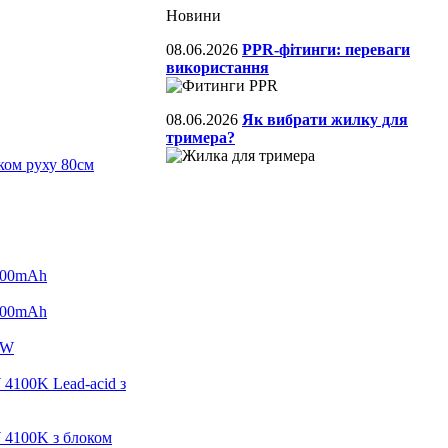
Новини
08.06.2026
PPR-фітинги: переваги
використання
08.06.2026
Як вибрати жилку для
тримера?
ком руху 80см
1200mAh
1200mAh
0W
4100K Lead-acid з
4100K з блоком