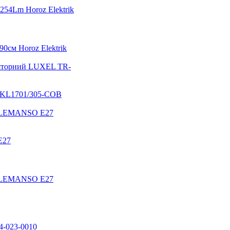
54Lm Horoz Elektrik
0cм Horoz Elektrik
ляторний LUXEL TR-
ча KL1701/305-COB
м LEMANSO E27
E27
м LEMANSO E27
4-023-0010