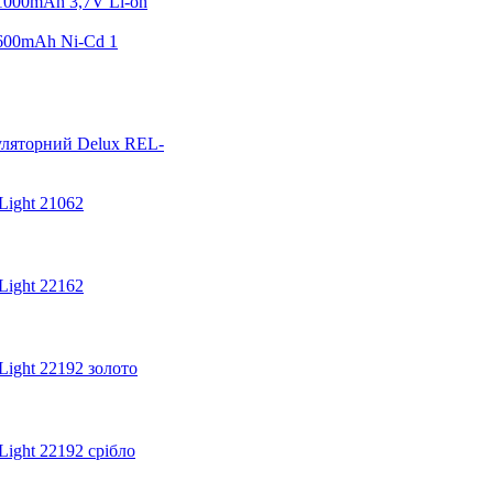
000mAh 3,7V Li-on
600mAh Ni-Cd 1
уляторний Delux REL-
Light 21062
Light 22162
Light 22192 золото
ight 22192 срібло