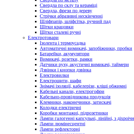
Свердла по склу та кераміці
Свердла, фрези по дереву
Стрічки абразивні нескінченні
Шліфпапір, шліфсітка, ручний пад
Щітки крацовки
Щітки сталеві ручні
Електротовари
Ізолента і термоусадка
Автоматичні вимикачі, запобіжники, пробки
Батарейки, акумулятори
Вимикачі, розетки, рамки
Датчики руху, акустичні вимикачі, таймери
Дзвінки і кнопки дзвінка
Електровилки
Електрощити, шафи
Знімачі ізоляції, кабелерізи, кліщі обжимні
Кабельні канали, електрогофри
Кабельно-провідникова продукція
Клемники, наконечники, затискачі
Колодки електричні
Коробки монтажні, підрозетники
Лампи галогенні капсульні, лінійні, з діхроі
Лампи люмінесцентні
Лампи рефлекторні