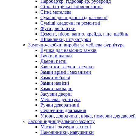
Паробар'єр, гідробар'єр, руберойд
Сітка і стрічка скловолоконна
Сітка металева
Суміші для підлог і гідроізоляції
Суміші кладочні та ремонтні
Фуга для плитки
Цемент, пісок, вапно, крейда, гіпс, щебінь
Шпаклівки, штукатурки
Замочно-скобяні вироби та меблева фурнітура
Вушка для навісних замків
Гачки, вішалки
Дверні петлі
Завертки, засуви, засувки
Замки врізні і механізми
Замки меблеві
Замки навісні
Замки накладні
Засувки дверні
Меблева фурнітура
Ручки декоративні
Серцевини для замків
Упори, доводчики, вічка, номерки для дверей
Засоби індивідуального захисту
Маски і окуляри захисні
Наколінники, навушники