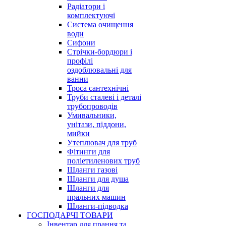
Радіатори і
комплектуючі
Система очищення
води
Сифони
Стрічки-бордюри і
профілі
оздоблювальні для
ванни
Троса сантехнічні
Труби сталеві і деталі
трубопроводів
Умивальники,
унітази, піддони,
мийки
Утеплювач для труб
Фітинги для
поліетиленових труб
Шланги газові
Шланги для душа
Шланги для
пральних машин
Шланги-підводка
ГОСПОДАРЧІ ТОВАРИ
Інвентар для прання та