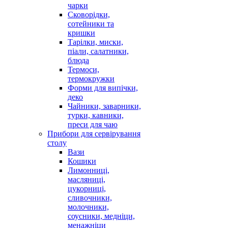
чарки
Сковорідки,
сотейники та
кришки
Тарілки, миски,
піали, салатники,
блюда
Термоси,
термокружки
Форми для випічки,
деко
Чайники, заварники,
турки, кавники,
преси для чаю
Прибори для сервірування
столу
Вази
Кошики
Лимонниці,
масляниці,
цукорниці,
сливочники,
молочники,
соусники, медніци,
менажніци