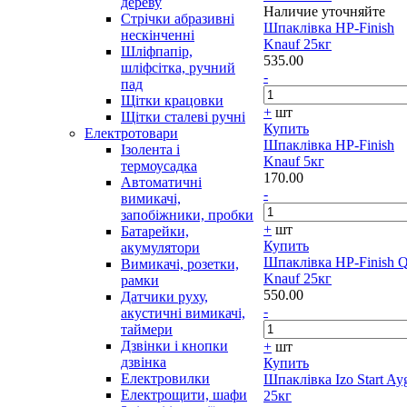
дереву
Наличие уточняйте
Стрічки абразивні
Шпаклівка HP-Finish
нескінченні
Knauf 25кг
Шліфпапір,
535.00
шліфсітка, ручний
-
пад
Щітки крацовки
+
шт
Щітки сталеві ручні
Купить
Електротовари
Шпаклівка HP-Finish
Ізолента і
Knauf 5кг
термоусадка
170.00
Автоматичні
-
вимикачі,
запобіжники, пробки
+
шт
Батарейки,
Купить
акумулятори
Шпаклівка HP-Finish 
Вимикачі, розетки,
Knauf 25кг
рамки
550.00
Датчики руху,
-
акустичні вимикачі,
таймери
Дзвінки і кнопки
+
шт
дзвінка
Купить
Електровилки
Шпаклівка Izo Start Ay
Електрощити, шафи
25кг