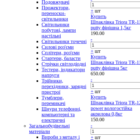
Подовжувачі
Прожектори,
+
шт
переноски-
Купить
світильники
Шпаклівка Triora TR-1
Світильники
putty фінішна 1,5кг
побутові, лампи
190.00
настільні
-
Світильники точечні
Силові роз'єми
+
шт
Сплітери, роз'єми
Купить
Стартери, баласти
Шпаклівка Triora TR-1
Стрічки світлодіодні
putty фінішна 5кг
Тестери, індикатори
650.00
напруги
-
Трійники,
перехідники, зарядні
+
шт
пристрої
Купить
Тумблери,
Шпаклівка Triora TR-1
перемикачі
power вологостійка
Шнури телефонні,
акрилова 0,8кг
компьютерні та
150.00
електричні
-
Загальнобудівельні
матеріали
Вироби з металу і
+
шт