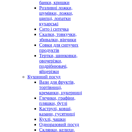
банки, кришки
Розливні ложки,
шумівки, ложки,
щипці, лопатки
кухарські
Сито і ситечка
Скалки, товкучки,
збивалки, вінчики
Совки для сипучих
продуктів
Тертки, шинковки,
овочерізки,
подрібнювачі,
яйцерізки
Кухонний посуд
Вази для фруктів,
тортівниці,
креманки, цукерниці
Глечики, графіни,
пляшки, бутлі
Каструлі, ковші,
казани, гусятниці
Кухлі, чашки
Одноразовий посуд
Склянки, келихи,