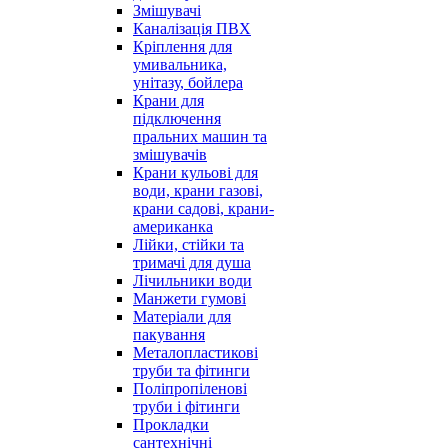
Змішувачі
Каналізація ПВХ
Кріплення для
умивальника,
унітазу, бойлера
Крани для
підключення
пральних машин та
змішувачів
Крани кульові для
води, крани газові,
крани садові, крани-
американка
Лійки, стійки та
тримачі для душа
Лічильники води
Манжети гумові
Матеріали для
пакування
Металопластикові
труби та фітинги
Поліпропіленові
труби і фітинги
Прокладки
сантехнічні