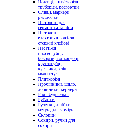
Ножиці, штифторізи,
труборізи, розгортки
Олівці, маркери,
рисовалки
Пістолети для
герметика та піни
Пістолети
електричні клейові,
стержні клейові
Пасатіжи,
плоскогубці,
бокорізи, тонкогубці,
круглогубці,
кусачики, кліщі,
мультитул
Плиткорізи
Пробійники, шило,
добійники, кернери
Рівні будівельні
Рубанки
Рулетки, лінійки,
метри, далекоміри
Склорізи
Сокири, ручки для
сокири