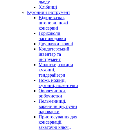
льоду
Хлібниці
Кухонний інструмент
Відкривачки,
штопори, ножі
консервні
Горіхоколи,
часникодавки
Друшляки, ковші
Кондитерський
інвентар та
інструмент
Молотки, сокири
кухонні,
тендерайзери
Ножі, ножиці
кухонні, ножеточки
Овочечистки,
рибочистки
Пельменниці,
вареничніци, ручні
пароварки
Пристосування для
консервації,
закаточні ключі,