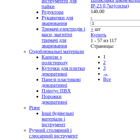
Шпаклівка Ірком-коло
інструменти для
ІР-23 0,7кг(сосна)
пайки
140.00
Редуктора
-
Рукавички для
зварювання
Тримачі електродів і
+
шт
маси, магнітні
Купить
тримачі для
1 - 57 из 117
зварювання
Страницы:
Оздоблювальні матеріали
1
Карнізи з
2
полістиролу
3
Куточки для плитки
→
декоративні
Все
Панелі пластикові
декоративні
Плінтус ПВХ
Порожки
декоративні
Різне
Інші будівельні
матеріали і
інструмент
Ручний столярний і
слюсарний інструмент