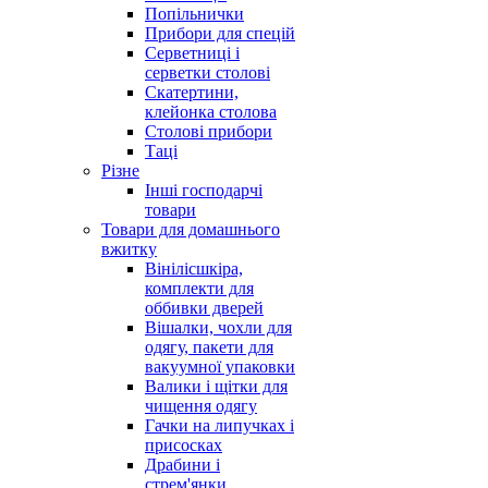
Попільнички
Прибори для спецій
Серветниці і
серветки столові
Скатертини,
клейонка столова
Столові прибори
Таці
Різне
Інші господарчі
товари
Товари для домашнього
вжитку
Вінілісшкіра,
комплекти для
оббивки дверей
Вішалки, чохли для
одягу, пакети для
вакуумної упаковки
Валики і щітки для
чищення одягу
Гачки на липучках і
присосках
Драбини і
стрем'янки