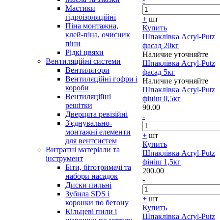
Мастики
гідроізоляційні
+
шт
Піна монтажна,
Купить
клей-піна, очисник
Шпаклівка Acryl-Putz
піни
фасад 20кг
Рідкі цвяхи
Наличие уточняйте
Вентиляційні системи
Шпаклівка Acryl-Putz
Вентилятори
фасад 5кг
Вентиляційні гофри і
Наличие уточняйте
короби
Шпаклівка Acryl-Putz
Вентиляційні
фініш 0,5кг
решітки
90.00
Дверцята ревізійні
-
З'єднувально-
монтажні елементи
+
шт
для вентсистем
Купить
Витратні матеріали та
Шпаклівка Acryl-Putz
інструмент
фініш 1,5кг
Біти, бітотримачі та
200.00
набори насадок
-
Диски пильні
Зубила SDS і
+
шт
коронки по бетону
Купить
Кільцеві пили і
Шпаклівка Acryl-Putz