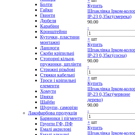
+
шт
Болти
Купить
Гайки
Шпаклівка Ірком-коло
Гвинти
ІР-23 0,35кг(смерека)
Дюбеля
90.00
Карабіни
-
Кронштейни
Куточки, пластини
+
шт
монтажні
Купить
Ланцюги
Шпаклівка Ірком-коло
Скоби кріпильні
ІР-23 0,35кг(сосна)
Стопорні кільця,
90.00
пружинки, шплінти
-
Стрижні різьбові
Стяжки кабельні
+
шт
Троси і кріпильні
Купить
елементи
Шпаклівка Ірком-коло
Хомути
ІР-23 0,35кг(червоне
Цвяхи
дерево)
Шайби
90.00
Шурупи, саморізи
-
Лакофарбова продукція
Барвники і пігменти
+
шт
Грунти ГФ, ПФ
Купить
Емалі акрилові
Шпаклівка Ірком-коло
Емалі алкидні