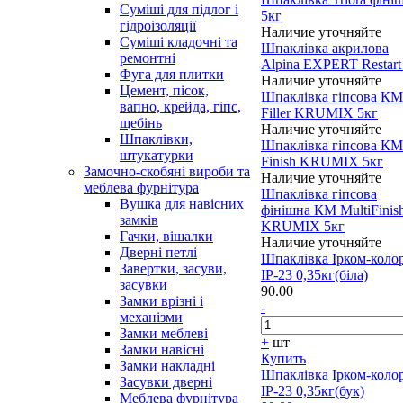
Суміші для підлог і
5кг
гідроізоляції
Наличие уточняйте
Суміші кладочні та
Шпаклівка акрилова
ремонтні
Alpina EXPERT Restart
Фуга для плитки
Наличие уточняйте
Цемент, пісок,
Шпаклівка гіпсова КМ
вапно, крейда, гіпс,
Filler KRUMIX 5кг
щебінь
Наличие уточняйте
Шпаклівки,
Шпаклівка гіпсова КМ
штукатурки
Finish KRUMIX 5кг
Замочно-скобяні вироби та
Наличие уточняйте
меблева фурнітура
Шпаклівка гіпсова
Вушка для навісних
фінішна КМ MultiFinis
замків
KRUMIX 5кг
Гачки, вішалки
Наличие уточняйте
Дверні петлі
Шпаклівка Ірком-коло
Завертки, засуви,
ІР-23 0,35кг(біла)
засувки
90.00
Замки врізні і
-
механізми
Замки меблеві
+
шт
Замки навісні
Купить
Замки накладні
Шпаклівка Ірком-коло
Засувки дверні
ІР-23 0,35кг(бук)
Меблева фурнітура