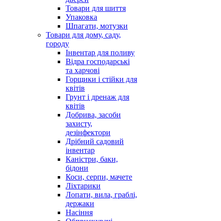
Товари для шиття
Упаковка
Шпагати, мотузки
Товари для дому, саду,
городу
Інвентар для поливу
Відра господарські
та харчові
Горщики і стійки для
квітів
Грунт і дренаж для
квітів
Добрива, засоби
захисту,
дезінфектори
Дрібний садовий
інвентар
Каністри, баки,
бідони
Коси, серпи, мачете
Ліхтарики
Лопати, вила, граблі,
держаки
Насіння