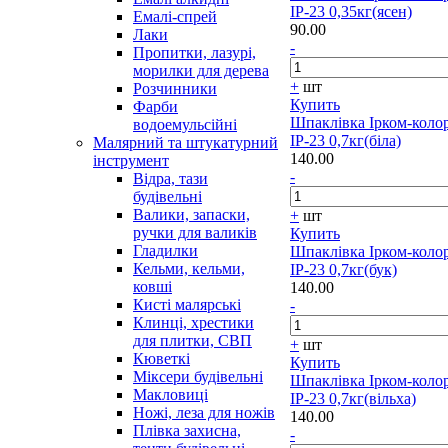
ІР-23 0,35кг(ясен)
Емалі-спрей
90.00
Лаки
-
Пропитки, лазурі,
морилки для дерева
+
шт
Розчинники
Купить
Фарби
Шпаклівка Ірком-коло
водоемульсійні
ІР-23 0,7кг(біла)
Малярний та штукатурний
140.00
інструмент
-
Відра, тази
будівельні
Валики, запаски,
+
шт
ручки для валиків
Купить
Гладилки
Шпаклівка Ірком-коло
Кельми, кельми,
ІР-23 0,7кг(бук)
ковші
140.00
Кисті малярські
-
Клинці, хрестики
для плитки, СВП
+
шт
Кюветкі
Купить
Міксери будівельні
Шпаклівка Ірком-коло
Макловиці
ІР-23 0,7кг(вільха)
Ножі, леза для ножів
140.00
Плівка захисна,
-