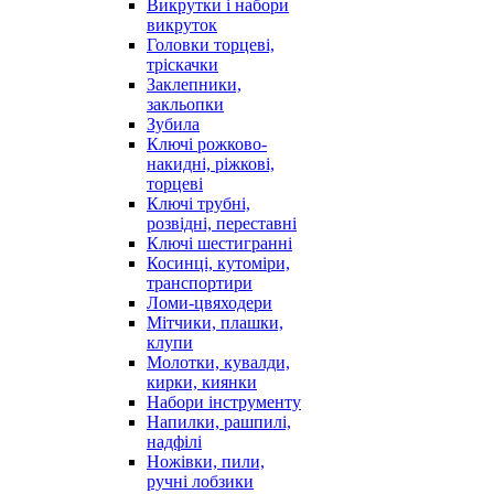
Викрутки і набори
викруток
Головки торцеві,
тріскачки
Заклепники,
закльопки
Зубила
Ключі рожково-
накидні, ріжкові,
торцеві
Ключі трубні,
розвідні, переставні
Ключі шестигранні
Косинці, кутоміри,
транспортири
Ломи-цвяходери
Мітчики, плашки,
клупи
Молотки, кувалди,
кирки, киянки
Набори інструменту
Напилки, рашпилі,
надфілі
Ножівки, пили,
ручні лобзики