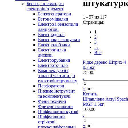
штукатур
Бензо-, пневмо-, та
електроінструмент
Бензогенератори
1 - 57 из 117
Бетономішалки
Страницы:
Електро і бензопили
ланцюгові
1
Електродрилі
2
Електрокраскопульти
3
Електролобзики
→
Електропилки
Все
дискові
Електрорубанки
Рідке дерево Штрих-4
Електроточило
0,35кг
Комплектуючі і
75.00
запасні частини до
-
електроінструменту
Перфоратори
+
шт
Пневмоінструмент
Купить
та комплектуючі
Шпаклівка Acryl Spach
Фени технічні
MGF 1,5кг
Фрезерні машини
160.00
Шліфмашини кутові
-
Шліфмашини
стрічкові,
+
шт
плоскошліфовальні,