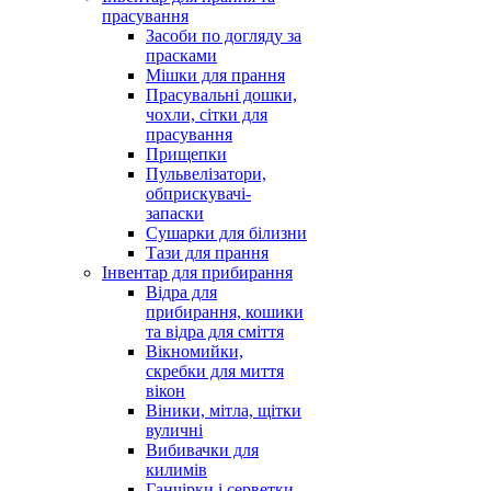
прасування
Засоби по догляду за
прасками
Мішки для прання
Прасувальні дошки,
чохли, сітки для
прасування
Прищепки
Пульвелізатори,
обприскувачі-
запаски
Сушарки для білизни
Тази для прання
Інвентар для прибирання
Відра для
прибирання, кошики
та відра для сміття
Вікномийки,
скребки для миття
вікон
Віники, мітла, щітки
вуличні
Вибивачки для
килимів
Ганчірки і серветки