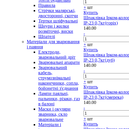
тенти будівельні
Правила
+
шт
Стрічки малярські,
Купить
двосторонні, скотчи
Шпаклівка Ірком-коло
Тертки шліфувальні
ІР-23 0,7кг(горіх)
Шнури і жилки
140.00
розміточні, виски
-
Шпателі
Матеріали для зварювання
+
шт
і паяння
Купить
Електроди,
Шпаклівка Ірком-коло
зварювальний дріт
ІР-23 0,7кг(дуб)
Зварювальні апарати
140.00
Зварювальний
-
кабель,
струмознімальні
+
шт
наконечники, сопла,
Купить
бойонетні з'єднання
Шпаклівка Ірком-коло
Лампи паяльні,
ІР-23 0,7кг(смерека)
пальники, різаки, газ
140.00
в балоні
-
Маски і окуляри
зварника, скло
+
шт
зварювальне
Купить
Матеріали і