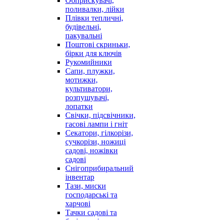
Обприскувачі,
поливалки, лійки
Плівки тепличні,
будівельні,
пакувальні
Поштові скриньки,
бірки для ключів
Рукомийники
Сапи, плужки,
мотижки,
культиватори,
розпушувачі,
лопатки
Свічки, підсвічники,
гасові лампи і гніт
Секатори, гілкорізи,
сучкорізи, ножиці
садові, ножівки
садові
Снігоприбиральний
інвентар
Тази, миски
господарські та
харчові
Тачки садові та