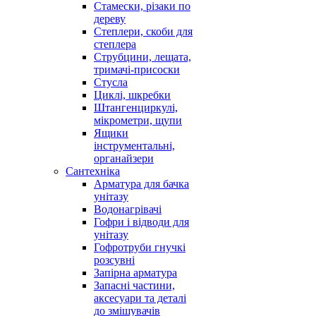
Стамески, різаки по
дереву
Степлери, скоби для
степлера
Струбцини, лещата,
тримачі-присоски
Стусла
Циклі, шкребки
Штангенциркулі,
мікрометри, щупи
Ящики
інструментальні,
органайзери
Сантехніка
Арматура для бачка
унітазу
Водонагрівачі
Гофри і відводи для
унітазу
Гофротруби гнучкі
розсувні
Запірна арматура
Запасні частини,
аксесуари та деталі
до змішувачів