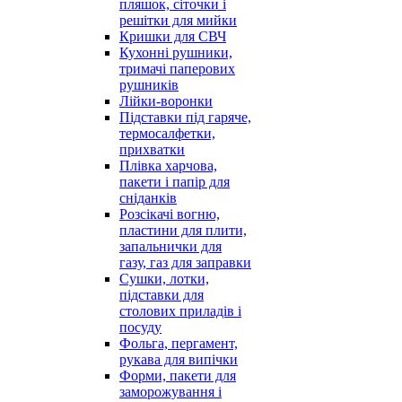
пляшок, сіточки і
решітки для мийки
Кришки для СВЧ
Кухонні рушники,
тримачі паперових
рушників
Лійки-воронки
Підставки під гаряче,
термосалфетки,
прихватки
Плівка харчова,
пакети і папір для
сніданків
Розсікачі вогню,
пластини для плити,
запальнички для
газу, газ для заправки
Сушки, лотки,
підставки для
столових приладів і
посуду
Фольга, пергамент,
рукава для випічки
Форми, пакети для
заморожування і