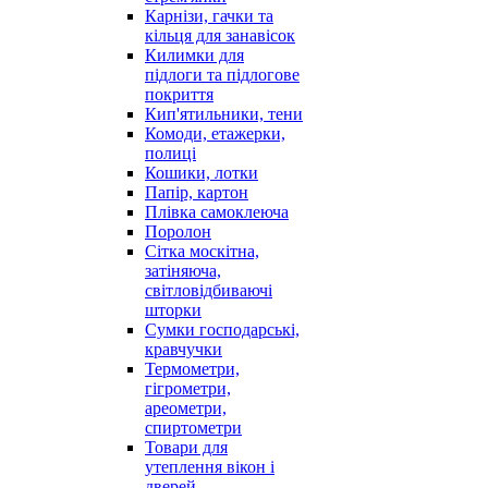
Карнізи, гачки та
кільця для занавісок
Килимки для
підлоги та підлогове
покриття
Кип'ятильники, тени
Комоди, етажерки,
полиці
Кошики, лотки
Папір, картон
Плівка самоклеюча
Поролон
Сітка москітна,
затіняюча,
світловідбиваючі
шторки
Сумки господарські,
кравчучки
Термометри,
гігрометри,
ареометри,
спиртометри
Товари для
утеплення вікон і
дверей