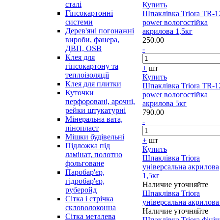
сталі
Купить
Гіпсокартонні
Шпаклівка Triora TR-1
системи
power вологостійка
Дерев'яні погонажні
акрилова 1,5кг
вироби, фанера,
250.00
ДВП, OSB
-
Клея для
гіпсокартону та
+
шт
теплоізоляції
Купить
Клея для плитки
Шпаклівка Triora TR-1
Куточки
power вологостійка
перфоровані, арочні,
акрилова 5кг
рейки штукатурні
790.00
Мінеральна вата,
-
пінопласт
Мішки будівельні
+
шт
Підложка під
Купить
ламінат, полотно
Шпаклівка Triora
фольговане
універсальна акрилова
Паробар'єр,
1,5кг
гідробар'єр,
Наличие уточняйте
руберойд
Шпаклівка Triora
Сітка і стрічка
універсальна акрилова
скловолоконна
Наличие уточняйте
Сітка металева
Шпаклівка Triora фіні