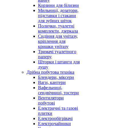
ванну
Корзини для білизни
Мильниці, дозатори,
підставки і стакани
для зубних щіток
Полички, туалетні
комплекти, дзеркала
Сидіння для унітазу,
кріплення для
кришки унітазу
Тримачі туалетного
паперу
Шторки і штанги для
душу
Дрібна побутова техніка
Блендери, міксери
Ваги, кантери
Вафельниці,
сендвічниці, тостери
Вентилятори
побутові
Електричні та газові
плитки
Електрообігрівачі
Електрочайники