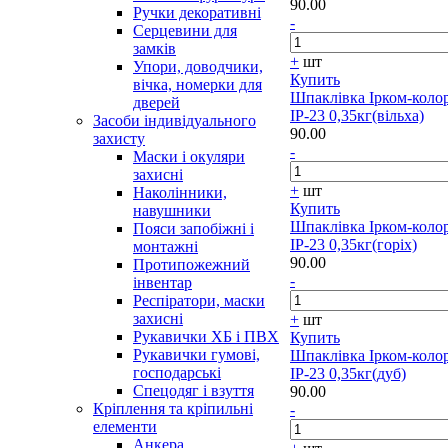
90.00
Ручки декоративні
-
Серцевини для
замків
+
шт
Упори, доводчики,
Купить
вічка, номерки для
Шпаклівка Ірком-коло
дверей
ІР-23 0,35кг(вільха)
Засоби індивідуального
90.00
захисту
-
Маски і окуляри
захисні
+
шт
Наколінники,
Купить
навушники
Шпаклівка Ірком-коло
Пояси запобіжні і
ІР-23 0,35кг(горіх)
монтажні
90.00
Протипожежний
-
інвентар
Респіратори, маски
захисні
+
шт
Рукавички ХБ і ПВХ
Купить
Рукавички гумові,
Шпаклівка Ірком-коло
господарські
ІР-23 0,35кг(дуб)
Спецодяг і взуття
90.00
Кріплення та кріпильні
-
елементи
Анкера