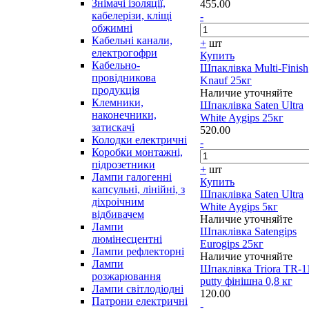
Знімачі ізоляції,
455.00
кабелерізи, кліщі
-
обжимні
Кабельні канали,
+
шт
електрогофри
Купить
Кабельно-
Шпаклівка Multi-Finish
провідникова
Knauf 25кг
продукція
Наличие уточняйте
Клемники,
Шпаклівка Saten Ultra
наконечники,
White Aygips 25кг
затискачі
520.00
Колодки електричні
-
Коробки монтажні,
підрозетники
+
шт
Лампи галогенні
Купить
капсульні, лінійні, з
Шпаклівка Saten Ultra
діхроічним
White Aygips 5кг
відбивачем
Наличие уточняйте
Лампи
Шпаклівка Satengips
люмінесцентні
Eurogips 25кг
Лампи рефлекторні
Наличие уточняйте
Лампи
Шпаклівка Triora TR-1
розжарювання
putty фінішна 0,8 кг
Лампи світлодіодні
120.00
Патрони електричні
-