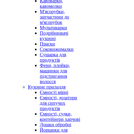
Кавоварки,
кавомолки
М'ясорубки,
запчастини до
м'ясорубок
Мультиварки
Подрібнювачі
кухонні
Праски
Соковижималки
Сушарка для
продуктів
Фени, плойки,
машинки для
підстригання
волосся
Кухонне приладдя
Ємності мірні
Ємності, дозатори
для сипучих
продуктів
Ємності, судки,
контейнери харчові
Дошки обробні
Йоршики для