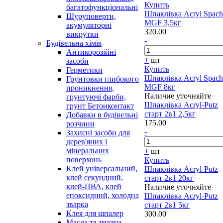
Купить
багатофункціональні
Шпаклівка Acryl Spach
Шуруповерти,
MGF 3,5кг
акумуляторні
320.00
викрутки
-
Будівельна хімія
Антикорозійні
+
шт
засоби
Купить
Герметики
Шпаклівка Acryl Spach
Грунтовки глибокого
MGF 8кг
проникнення,
Наличие уточняйте
грунтуючі фарби,
Шпаклівка Acryl-Putz
грунт Бетонконтакт
старт 2в1 2,5кг
Добавки в будівельні
175.00
розчини
-
Захисні засоби для
дерев'яних і
мінеральних
+
шт
поверхонь
Купить
Клей універсальний,
Шпаклівка Acryl-Putz
клей секундний,
старт 2в1 20кг
клей-ПВА, клей
Наличие уточняйте
епоксидний, холодна
Шпаклівка Acryl-Putz
зварка
старт 2в1 5кг
Клея для шпалер
300.00
Масла та змазки
-