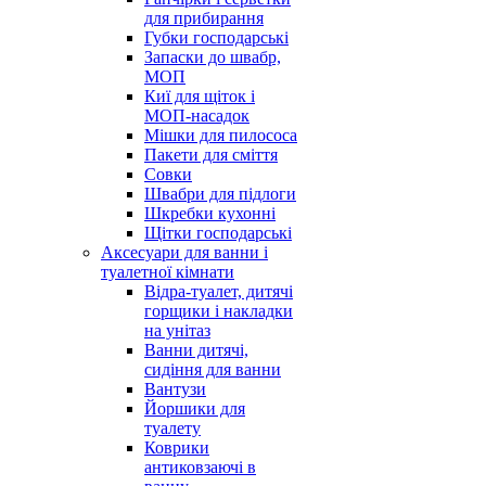
для прибирання
Губки господарські
Запаски до швабр,
МОП
Киї для щіток і
МОП-насадок
Мішки для пилососа
Пакети для сміття
Совки
Швабри для підлоги
Шкребки кухонні
Щітки господарські
Аксесуари для ванни і
туалетної кімнати
Відра-туалет, дитячі
горщики і накладки
на унітаз
Ванни дитячі,
сидіння для ванни
Вантузи
Йоршики для
туалету
Коврики
антиковзаючі в