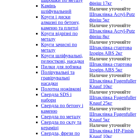
шарошки по металу
фініш 17кг
Камінь
Наличие уточняйте
шліфувальний
Шпаклівка Acryl-Putz
Круги і диски
фініш 5кг
алмазні по бетону,
Наличие уточняйте
каменю та плитці
Шпаклівка Acryl-Putz
Круги відрізні по
фініш 8кг
металу
Наличие уточняйте
Круги зачисні по
Шпаклівка cтартова
металу
Izogips ABS 2кг
Круги шліфувальні,
Наличие уточняйте
пелюсткові, насадки
Шпаклівка cтартова
Пилки для лобзика
Izogips ABS 5кг
Полірувальні та
Наличие уточняйте
гравірувальні
Шпаклівка Fugenfuller
насадки
Knauf 10кг
Полотна ножівкові
Наличие уточняйте
Свердла SDS і
Шпаклівка Fugenfuller
набори
Knauf 25кг
Свердла по бетону і
Наличие уточняйте
каменю
Шпаклівка Fugenfuller
Свердла по металу
Knauf 5кг
Свердла по склу та
Наличие уточняйте
кераміці
Шпаклівка HP-Finish
Свердла, фрези по
Knauf 10кг