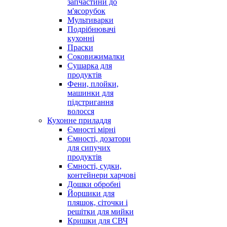
запчастини до
м'ясорубок
Мультиварки
Подрібнювачі
кухонні
Праски
Соковижималки
Сушарка для
продуктів
Фени, плойки,
машинки для
підстригання
волосся
Кухонне приладдя
Ємності мірні
Ємності, дозатори
для сипучих
продуктів
Ємності, судки,
контейнери харчові
Дошки обробні
Йоршики для
пляшок, сіточки і
решітки для мийки
Кришки для СВЧ