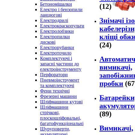
Бетономішалки
(12)
Електро і бензопили
ланцюгові
Знімачі ізо
Електродрилі
Електрокраскопульти
кабелерізи
Електролобзики
кліщі обж
Електропилки
дискові
(24)
Електрорубанки
Електроточило
Автоматич
Комплектуючі і
запасні частини до
вимикачі,
електроінструменту
запобіжни
Перфоратори
Пневмоінструмент
пробки
(67
та комплектуючі
Фени технічні
Батарейки
Фрезерні машини
Шліфмашини кутові
акумулято
Шліфмашини
(89)
стрічкові,
плоскошліфовальні,
багатофункціональні
Вимикачі,
Шуруповерти,
акумуляторні