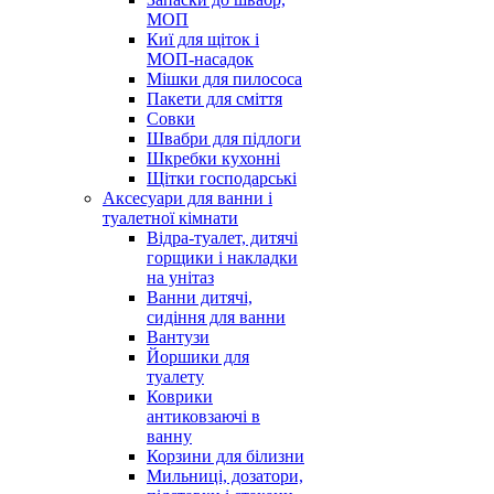
МОП
Киї для щіток і
МОП-насадок
Мішки для пилососа
Пакети для сміття
Совки
Швабри для підлоги
Шкребки кухонні
Щітки господарські
Аксесуари для ванни і
туалетної кімнати
Відра-туалет, дитячі
горщики і накладки
на унітаз
Ванни дитячі,
сидіння для ванни
Вантузи
Йоршики для
туалету
Коврики
антиковзаючі в
ванну
Корзини для білизни
Мильниці, дозатори,