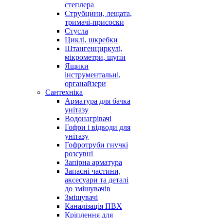
степлера
Струбцини, лещата,
тримачі-присоски
Стусла
Циклі, шкребки
Штангенциркулі,
мікрометри, щупи
Ящики
інструментальні,
органайзери
Сантехніка
Арматура для бачка
унітазу
Водонагрівачі
Гофри і відводи для
унітазу
Гофротруби гнучкі
розсувні
Запірна арматура
Запасні частини,
аксесуари та деталі
до змішувачів
Змішувачі
Каналізація ПВХ
Кріплення для