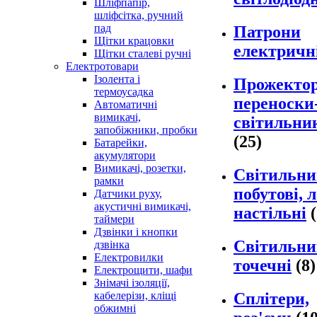
Шліфпапір,
шліфсітка, ручний
пад
Патрони
Щітки крацовки
електричн
Щітки сталеві ручні
Електротовари
Ізолента і
Прожектор
термоусадка
переноски
Автоматичні
вимикачі,
світильни
запобіжники, пробки
(25)
Батарейки,
акумулятори
Вимикачі, розетки,
Світильн
рамки
побутові, 
Датчики руху,
акустичні вимикачі,
настільні
таймери
Дзвінки і кнопки
Світильн
дзвінка
Електровилки
точечні
(8)
Електрощити, шафи
Знімачі ізоляції,
Сплітери,
кабелерізи, кліщі
обжимні