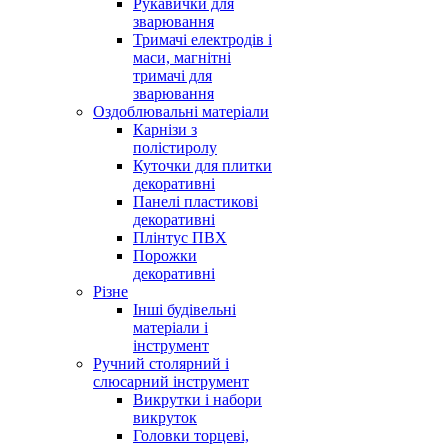
Рукавички для
зварювання
Тримачі електродів і
маси, магнітні
тримачі для
зварювання
Оздоблювальні матеріали
Карнізи з
полістиролу
Куточки для плитки
декоративні
Панелі пластикові
декоративні
Плінтус ПВХ
Порожки
декоративні
Різне
Інші будівельні
матеріали і
інструмент
Ручний столярний і
слюсарний інструмент
Викрутки і набори
викруток
Головки торцеві,