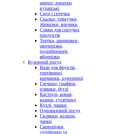
щипці, лопатки
кухарські
Сито і ситечка
Скалки, товкучки,
збивалки, вінчики
Совки для сипучих
продуктів
Тертки, шинковки,
овочерізки,
подрібнювачі,
яйцерізки
Кухонний посуд
Вази для фруктів,
тортівниці,
креманки, цукерниці
Глечики, графіни,
пляшки, бутлі
Каструлі, ковші,
казани, гусятниці
Кухлі, чашки
Одноразовий посуд
Склянки, келихи,
чарки
Сковорідки,
сотейники та