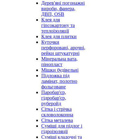
Дерев'яні погонажні
вироби, фанера,
ДВП, OSB
Клея для
гіпсокартону та
теплоізоляції
Клея для плитки
Куточки
перфоровані, арочні,
рейки штукатурні
Мінеральна вата,
пінопласт
Мішки будівельні
Підложка під
ламінат, полотно
фольговане
Паробар'єр,
гідробар'єр,
руберойд
Сітка і стрічка
скловолоконна
Сітка металева
Суміші для підлог і
гідроізоляції
Суміші кладочні та