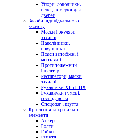
Упори, доводчики,
вічка, номерки для
дверей
Засоби індивідуального
захисту
Маски і окуляри
захисні
Наколінники,
навушники
Пояси запобіжні і
монтажні
Протипожежний
інвентар
Респіратори, маски
захисні
Рукавички ХБ і ПВХ
Рукавички гумові,
господарські
Спецодяг і взуття
Кріплення та кріпильні
елементи
Анкера
Болти
Гайки
Гвинти