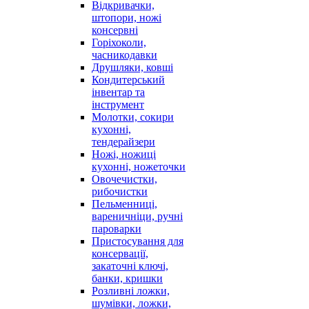
Відкривачки,
штопори, ножі
консервні
Горіхоколи,
часникодавки
Друшляки, ковші
Кондитерський
інвентар та
інструмент
Молотки, сокири
кухонні,
тендерайзери
Ножі, ножиці
кухонні, ножеточки
Овочечистки,
рибочистки
Пельменниці,
вареничніци, ручні
пароварки
Пристосування для
консервації,
закаточні ключі,
банки, кришки
Розливні ложки,
шумівки, ложки,