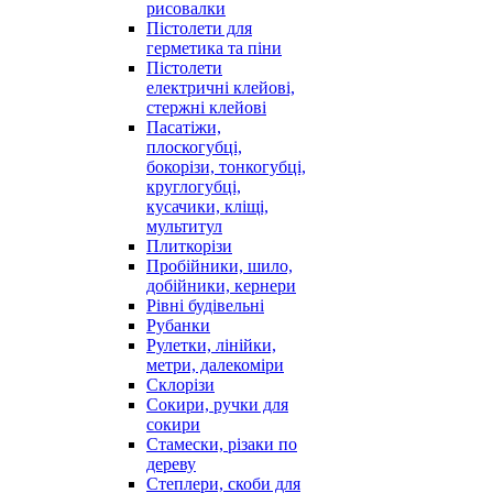
рисовалки
Пістолети для
герметика та піни
Пістолети
електричні клейові,
стержні клейові
Пасатіжи,
плоскогубці,
бокорізи, тонкогубці,
круглогубці,
кусачики, кліщі,
мультитул
Плиткорізи
Пробійники, шило,
добійники, кернери
Рівні будівельні
Рубанки
Рулетки, лінійки,
метри, далекоміри
Склорізи
Сокири, ручки для
сокири
Стамески, різаки по
дереву
Степлери, скоби для