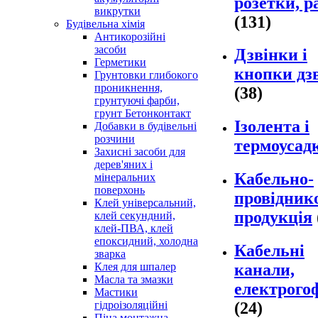
розетки, 
викрутки
(131)
Будівельна хімія
Антикорозійні
засоби
Дзвінки і
Герметики
кнопки дз
Грунтовки глибокого
проникнення,
(38)
грунтуючі фарби,
грунт Бетонконтакт
Ізолента і
Добавки в будівельні
розчини
термоусад
Захисні засоби для
дерев'яних і
Кабельно-
мінеральних
поверхонь
провідник
Клей універсальний,
продукція
клей секундний,
клей-ПВА, клей
епоксидний, холодна
Кабельні
зварка
Клея для шпалер
канали,
Масла та змазки
електрого
Мастики
гідроізоляційні
(24)
Піна монтажна,