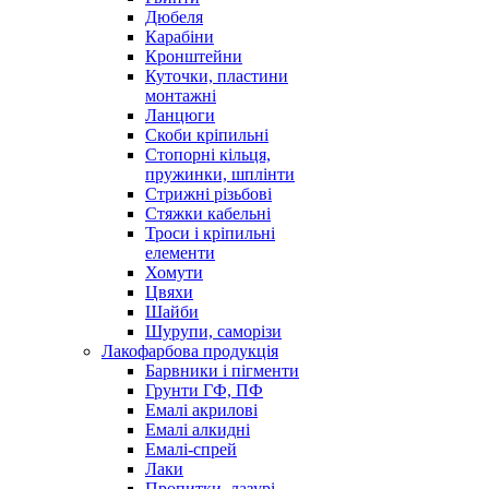
Дюбеля
Карабіни
Кронштейни
Куточки, пластини
монтажні
Ланцюги
Скоби кріпильні
Стопорні кільця,
пружинки, шплінти
Стрижні різьбові
Стяжки кабельні
Троси і кріпильні
елементи
Хомути
Цвяхи
Шайби
Шурупи, саморізи
Лакофарбова продукція
Барвники і пігменти
Грунти ГФ, ПФ
Емалі акрилові
Емалі алкидні
Емалі-спрей
Лаки
Пропитки, лазурі,