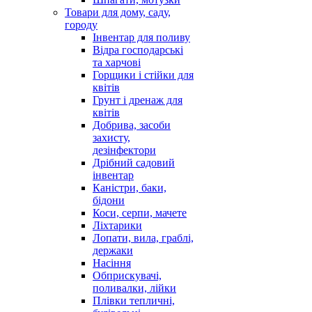
Товари для дому, саду,
городу
Інвентар для поливу
Відра господарські
та харчові
Горщики і стійки для
квітів
Грунт і дренаж для
квітів
Добрива, засоби
захисту,
дезінфектори
Дрібний садовий
інвентар
Каністри, баки,
бідони
Коси, серпи, мачете
Ліхтарики
Лопати, вила, граблі,
держаки
Насіння
Обприскувачі,
поливалки, лійки
Плівки тепличні,