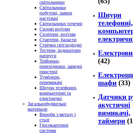
(65)
світильники
Світильники
побутові, лампи
Шнури
настільні
телефонні,
Світильники точечні
Силові роз'єми
компьютер
Сплітери, роз'єми
електричн
Стартери, баласти
Стрічки світлодіодні
Тестери, індикатори
Електров
напруги
(42)
Трійники,
перехідники, зарядні
пристрої
Електрощи
Тумблери,
шафи
(33)
перемикачі
Шнури телефонні,
компьютерні та
Датчики р
електричні
акустичні
Загальнобудівельні
матеріали
вимикачі,
Вироби з металу і
таймери
(1
сталі
Гіпсокартонні
системи