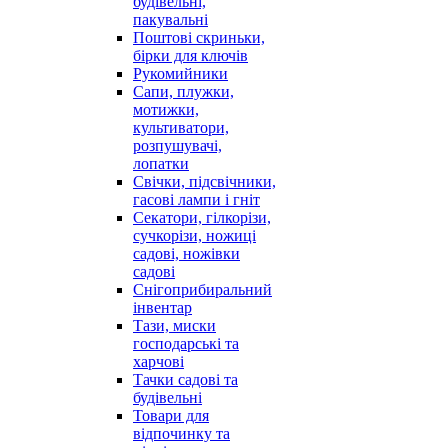
будівельні,
пакувальні
Поштові скриньки,
бірки для ключів
Рукомийники
Сапи, плужки,
мотижки,
культиватори,
розпушувачі,
лопатки
Свічки, підсвічники,
гасові лампи і гніт
Секатори, гілкорізи,
сучкорізи, ножиці
садові, ножівки
садові
Снігоприбиральний
інвентар
Тази, миски
господарські та
харчові
Тачки садові та
будівельні
Товари для
відпочинку та