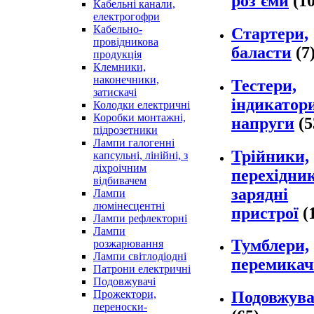
роз'єми
(10
Кабельні канали,
електрогофри
Кабельно-
Стартери,
провідникова
баласти
(7
продукція
Клемники,
наконечники,
Тестери,
затискачі
індикатор
Колодки електричні
Коробки монтажні,
напруги
(5
підрозетники
Лампи галогенні
Трійники,
капсульні, лінійні, з
діхроічним
перехідни
відбивачем
зарядні
Лампи
люмінесцентні
пристрої
(
Лампи рефлекторні
Лампи
Тумблери,
розжарювання
Лампи світлодіодні
перемикач
Патрони електричні
Подовжувачі
Прожектори,
Подовжува
переноски-