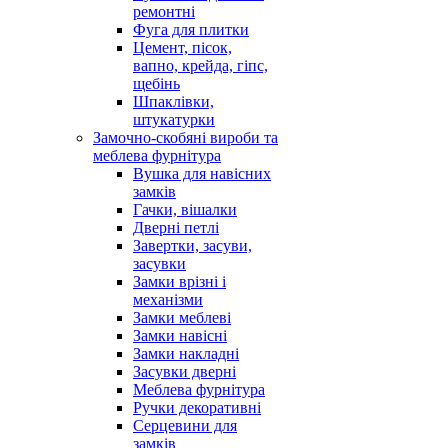
ремонтні
Фуга для плитки
Цемент, пісок,
вапно, крейда, гіпс,
щебінь
Шпаклівки,
штукатурки
Замочно-скобяні вироби та
меблева фурнітура
Вушка для навісних
замків
Гачки, вішалки
Дверні петлі
Завертки, засуви,
засувки
Замки врізні і
механізми
Замки меблеві
Замки навісні
Замки накладні
Засувки дверні
Меблева фурнітура
Ручки декоративні
Серцевини для
замків