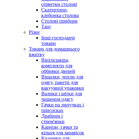
серветки столові
Скатертини,
клейонка столова
Столові прибори
Таці
Різне
Інші господарчі
товари
Товари для домашнього
вжитку
Вінілісшкіра,
комплекти для
оббивки дверей
Вішалки, чохли для
одягу, пакети для
вакуумної упаковки
Валики і щітки для
чищення одягу
Гачки на липучках і
присосках
Драбини і
стрем'янки
Карнізи, гачки та
кільця для занавісок
Килимки для