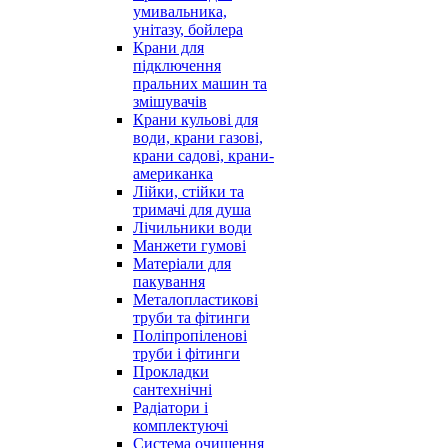
умивальника,
унітазу, бойлера
Крани для
підключення
пральних машин та
змішувачів
Крани кульові для
води, крани газові,
крани садові, крани-
американка
Лійки, стійки та
тримачі для душа
Лічильники води
Манжети гумові
Матеріали для
пакування
Металопластикові
труби та фітинги
Поліпропіленові
труби і фітинги
Прокладки
сантехнічні
Радіатори і
комплектуючі
Система очищення