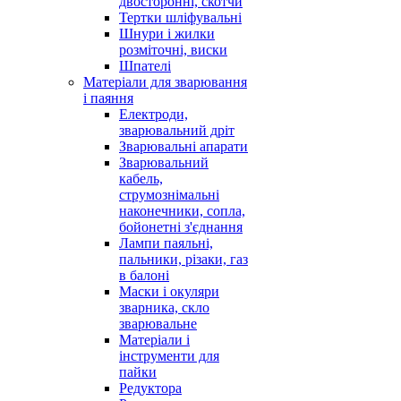
двосторонні, скотчи
Тертки шліфувальні
Шнури і жилки
розміточні, виски
Шпателі
Матеріали для зварювання
і паяння
Електроди,
зварювальний дріт
Зварювальні апарати
Зварювальний
кабель,
струмознімальні
наконечники, сопла,
бойонетні з'єднання
Лампи паяльні,
пальники, різаки, газ
в балоні
Маски і окуляри
зварника, скло
зварювальне
Матеріали і
інструменти для
пайки
Редуктора