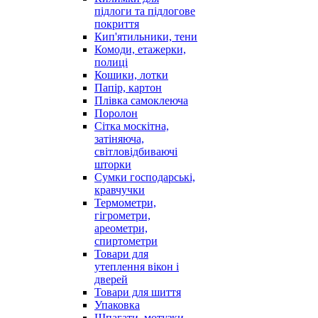
підлоги та підлогове
покриття
Кип'ятильники, тени
Комоди, етажерки,
полиці
Кошики, лотки
Папір, картон
Плівка самоклеюча
Поролон
Сітка москітна,
затіняюча,
світловідбиваючі
шторки
Сумки господарські,
кравчучки
Термометри,
гігрометри,
ареометри,
спиртометри
Товари для
утеплення вікон і
дверей
Товари для шиття
Упаковка
Шпагати, мотузки