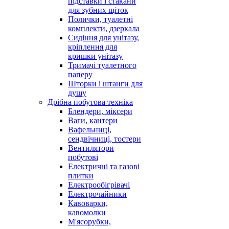
підставки і стакани
для зубних щіток
Полички, туалетні
комплекти, дзеркала
Сидіння для унітазу,
кріплення для
кришки унітазу
Тримачі туалетного
паперу
Шторки і штанги для
душу
Дрібна побутова техніка
Блендери, міксери
Ваги, кантери
Вафельниці,
сендвічниці, тостери
Вентилятори
побутові
Електричні та газові
плитки
Електрообігрівачі
Електрочайники
Кавоварки,
кавомолки
М'ясорубки,