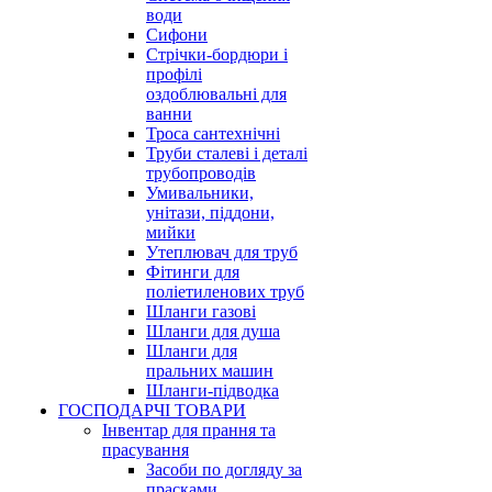
води
Сифони
Стрічки-бордюри і
профілі
оздоблювальні для
ванни
Троса сантехнічні
Труби сталеві і деталі
трубопроводів
Умивальники,
унітази, піддони,
мийки
Утеплювач для труб
Фітинги для
поліетиленових труб
Шланги газові
Шланги для душа
Шланги для
пральних машин
Шланги-підводка
ГОСПОДАРЧІ ТОВАРИ
Інвентар для прання та
прасування
Засоби по догляду за
прасками