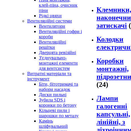
клей-піна, очисник
Клемники
піни
Рідкі цвяхи
наконечни
Вентиляційні системи
затискачі
Вентилятори
Вентиляційні гофри і
короби
Колодки
Вентиляційні
електричн
решітки
Дверцята ревізійні
З'єднувально-
Коробки
монтажні елементи
монтажні,
для вентсистем
Витратні матеріали та
підрозетн
інструмент
(24)
Біти, бітотримачі та
набори насадок
Диски пильні
Лампи
Зубила SDS і
галогенні
коронки по бетону
Кільцеві пили і
капсульні,
шарошки по металу
лінійні, з
Камінь
шліфувальний
діхроічни