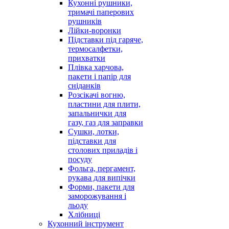
Кухонні рушники,
тримачі паперових
рушників
Лійки-воронки
Підставки під гаряче,
термосалфетки,
прихватки
Плівка харчова,
пакети і папір для
сніданків
Розсікачі вогню,
пластини для плити,
запальнички для
газу, газ для заправки
Сушки, лотки,
підставки для
столових приладів і
посуду
Фольга, пергамент,
рукава для випічки
Форми, пакети для
заморожування і
льоду
Хлібниці
Кухонний інструмент