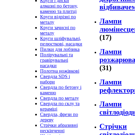
Круги і диски
відбиваче
алмазні по бетону,
каменю та плитці
Круги відрізні по
Лампи
металу
Круги зачисні по
люмінесце
металу
(17)
Круги шліфувальні,
пелюсткові, насадки
Пилки для лобзика
Лампи
Полірувальні та
розжарюв
гравірувальні
насадки
(31)
Полотна ножівкові
Свердла SDS і
Лампи
набори
Свердла по бетону і
рефлектор
каменю
Свердла по металу
Лампи
Свердла по склу та
кераміці
світлодіод
Свердла, фрези по
дереву
Стрічки
Стрічки абразивні
нескінченні
світлодіод