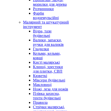
морилки для дерева
Розчинники
Фарби
водоемульсійні
Малярний та штукатурний
інструмент
Відра, тази
будівельні
Валики, запаски,
ручки для валиків
Гладилки
Кельми, кельми,
ковші
Кисті малярські
Клинці, хрестики
для плитки, СВП
Кюветкі
Міксери будівельні
Макловиці
Ножі, леза для ножів
Плівка захисна,
тенти будівельні
Правила
Стрічки малярські,