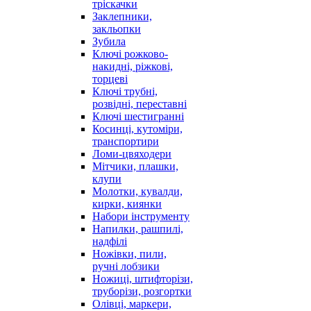
тріскачки
Заклепники,
закльопки
Зубила
Ключі рожково-
накидні, ріжкові,
торцеві
Ключі трубні,
розвідні, переставні
Ключі шестигранні
Косинці, кутоміри,
транспортири
Ломи-цвяходери
Мітчики, плашки,
клупи
Молотки, кувалди,
кирки, киянки
Набори інструменту
Напилки, рашпилі,
надфілі
Ножівки, пили,
ручні лобзики
Ножиці, штифторізи,
труборізи, розгортки
Олівці, маркери,