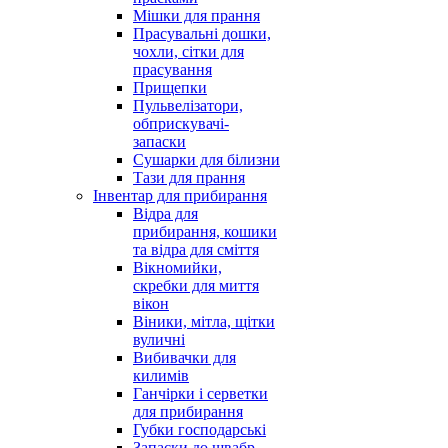
Мішки для прання
Прасувальні дошки,
чохли, сітки для
прасування
Прищепки
Пульвелізатори,
обприскувачі-
запаски
Сушарки для білизни
Тази для прання
Інвентар для прибирання
Відра для
прибирання, кошики
та відра для сміття
Вікномийки,
скребки для миття
вікон
Віники, мітла, щітки
вуличні
Вибивачки для
килимів
Ганчірки і серветки
для прибирання
Губки господарські
Запаски до швабр,