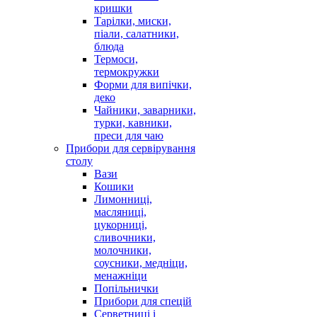
кришки
Тарілки, миски,
піали, салатники,
блюда
Термоси,
термокружки
Форми для випічки,
деко
Чайники, заварники,
турки, кавники,
преси для чаю
Прибори для сервірування
столу
Вази
Кошики
Лимонниці,
масляниці,
цукорниці,
сливочники,
молочники,
соусники, медніци,
менажніци
Попільнички
Прибори для спецій
Серветниці і