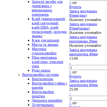
Захисні засоби для
+
шт
дерев'яних і
Купить
мінеральних
Завіса анодована
поверхонь
85мм(ліва)
Клей універсальний,
Наличие уточняйте
клей секундний,
Завіса анодована
клей-ПВА, клей
85мм(права)
епоксидний, холодна
Наличие уточняйте
зварка
Завіса анодована
Клея для шпалер
кватиркова 20мм
Масла та змазки
Наличие уточняйте
Мастики
Завіса анодована
гідроізоляційні
кватирочна 40мм
Піна монтажна,
13.00
клей-піна, очисник
-
піни
Рідкі цвяхи
+
шт
Вентиляційні системи
Купить
Вентилятори
Завіса анодована
Вентиляційні гофри і
кватирочна 60мм
короби
25.00
Вентиляційні
-
решітки
Дверцята ревізійні
+
шт
З'єднувально-