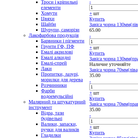
-
Троси і кріпильні
елементи
Хомути
+
шт
Цвяхи
Купить
Шайби
Завіса чорна 130мм(лів
Шурупи, саморізи
65.00
Лакофарбова продукція
-
Барвники і пігменти
Грунти ГФ, ПФ
+
шт
Емалі акрилові
Купить
Емалі алкидні
Завіса чорна 130мм(пр
Емалі-спрей
Наличие уточняйте
Лаки
Завіса чорна 70мм(ліва
Пропитки, лазурі,
35.00
морилки для дерева
-
Розчинники
Фарби
+
шт
водоемульсійні
Купить
Малярний та штукатурний
Завіса чорна 70мм(пра
інструмент
35.00
Відра, тази
-
будівельні
Валики, запаски,
+
шт
ручки для валиків
Купить
Гладилки