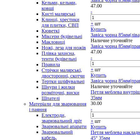
Завіса чорна 85мм(ліва
Кельми, кельми,
47.00
ковші
-
Кисті малярські
Клинці, хрестики
+
шт
для плитки, СВП
Купить
Кюветкі
Завіса чорна 85мм(ліва
Міксери будівельні
Наличие уточняйте
Макловиці
Завіса чорна 85мм(пра
Ножі, леза для ножів
47.00
Плівка захисна,
-
тенти будівельні
Правила
+
шт
Стрічки малярські,
Купить
двосторонні, скотчи
Завіса чорна 85мм(пра
Тертки шліфувальні
Наличие уточняйте
Шнури і жилки
Петля меблева внутрі
розміточні, виски
35мм
Шпателі
30.00
Матеріали для зварювання
-
і паяння
Електроди,
зварювальний дріт
+
шт
Зварювальні апарати
Купить
Зварювальний
Петля меблева наклад
кабель,
45° 35мм