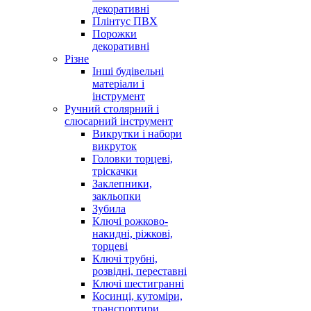
декоративні
Плінтус ПВХ
Порожки
декоративні
Різне
Інші будівельні
матеріали і
інструмент
Ручний столярний і
слюсарний інструмент
Викрутки і набори
викруток
Головки торцеві,
тріскачки
Заклепники,
закльопки
Зубила
Ключі рожково-
накидні, ріжкові,
торцеві
Ключі трубні,
розвідні, переставні
Ключі шестигранні
Косинці, кутоміри,
транспортири