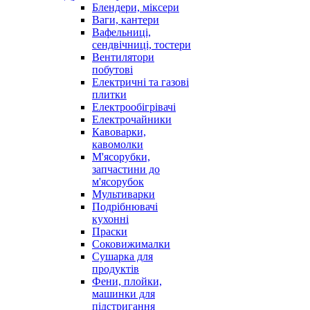
Блендери, міксери
Ваги, кантери
Вафельниці,
сендвічниці, тостери
Вентилятори
побутові
Електричні та газові
плитки
Електрообігрівачі
Електрочайники
Кавоварки,
кавомолки
М'ясорубки,
запчастини до
м'ясорубок
Мультиварки
Подрібнювачі
кухонні
Праски
Соковижималки
Сушарка для
продуктів
Фени, плойки,
машинки для
підстригання