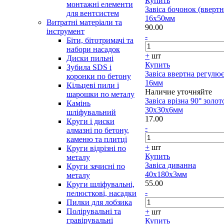
Купить
монтажні елементи
Завіса бочонок (ввертн
для вентсистем
16х50мм
Витратні матеріали та
90.00
інструмент
-
Біти, бітотримачі та
набори насадок
+
шт
Диски пильні
Купить
Зубила SDS і
Завіса ввертна регулю
коронки по бетону
16мм
Кільцеві пили і
Наличие уточняйте
шарошки по металу
Завіса врізна 90° золот
Камінь
30х30х6мм
шліфувальний
17.00
Круги і диски
-
алмазні по бетону,
каменю та плитці
+
шт
Круги відрізні по
Купить
металу
Завіса диванна
Круги зачисні по
40х180х3мм
металу
55.00
Круги шліфувальні,
-
пелюсткові, насадки
Пилки для лобзика
Полірувальні та
+
шт
гравірувальні
Купить