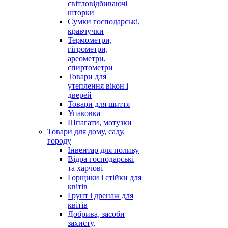
світловідбиваючі
шторки
Сумки господарські,
кравчучки
Термометри,
гігрометри,
ареометри,
спиртометри
Товари для
утеплення вікон і
дверей
Товари для шиття
Упаковка
Шпагати, мотузки
Товари для дому, саду,
городу
Інвентар для поливу
Відра господарські
та харчові
Горщики і стійки для
квітів
Грунт і дренаж для
квітів
Добрива, засоби
захисту,