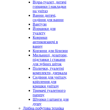
Відра-туалет, дитячі
горщики і накладки
на унітаз
Ванни дитячі,
сидіння для ванни
Вантузи
Йоршики для
туалету
Коврики
антиковзаючі в
ванну
Корзини для білизни
Мильниці, дозатори,
підставки і стакани
для зубних щіток
Полички, туалетні
комплекти, дзеркала
Сидіння для унітазу,
кріплення для
кришки унітазу
Тримачі туалетного
паперу
Шторки і штанги для
душу
Дрібна побутова техніка