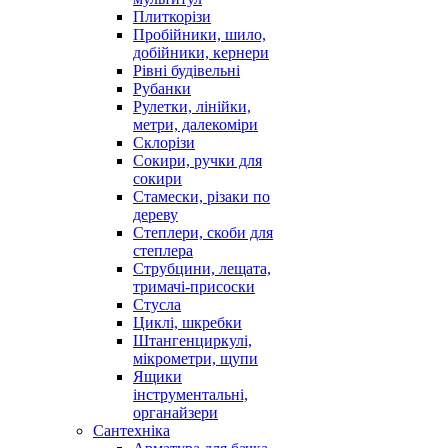
Плиткорізи
Пробійники, шило,
добійники, кернери
Рівні будівельні
Рубанки
Рулетки, лінійки,
метри, далекоміри
Склорізи
Сокири, ручки для
сокири
Стамески, різаки по
дереву
Степлери, скоби для
степлера
Струбцини, лещата,
тримачі-присоски
Стусла
Циклі, шкребки
Штангенциркулі,
мікрометри, щупи
Ящики
інструментальні,
органайзери
Сантехніка