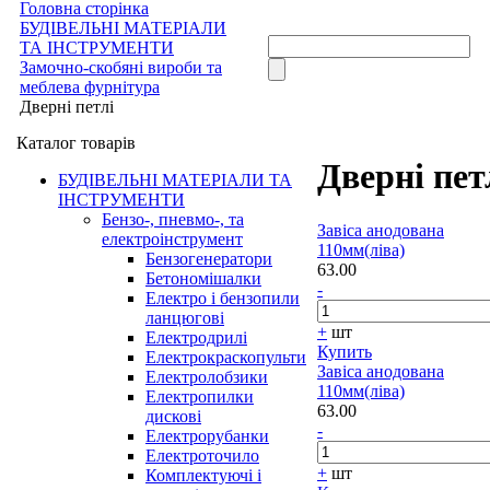
Головна сторінка
БУДІВЕЛЬНІ МАТЕРІАЛИ
ТА ІНСТРУМЕНТИ
Замочно-скобяні вироби та
меблева фурнітура
Дверні петлі
Каталог товарів
Дверні пет
БУДІВЕЛЬНІ МАТЕРІАЛИ ТА
ІНСТРУМЕНТИ
Бензо-, пневмо-, та
Завіса анодована
електроінструмент
110мм(ліва)
Бензогенератори
63.00
Бетономішалки
-
Електро і бензопили
ланцюгові
+
шт
Електродрилі
Купить
Електрокраскопульти
Завіса анодована
Електролобзики
110мм(ліва)
Електропилки
63.00
дискові
-
Електрорубанки
Електроточило
+
шт
Комплектуючі і