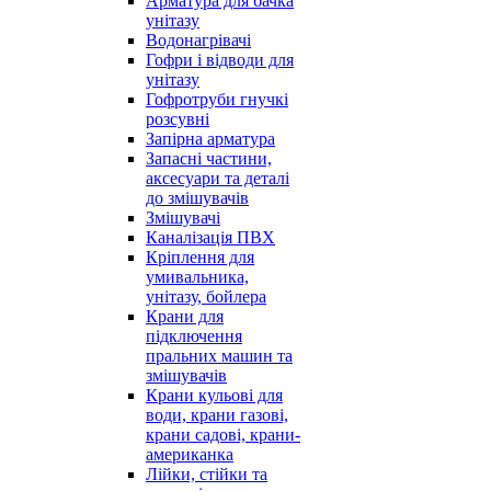
Арматура для бачка
унітазу
Водонагрівачі
Гофри і відводи для
унітазу
Гофротруби гнучкі
розсувні
Запірна арматура
Запасні частини,
аксесуари та деталі
до змішувачів
Змішувачі
Каналізація ПВХ
Кріплення для
умивальника,
унітазу, бойлера
Крани для
підключення
пральних машин та
змішувачів
Крани кульові для
води, крани газові,
крани садові, крани-
американка
Лійки, стійки та