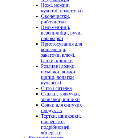
Ножі, ножиці
кухонні, ножеточки
Овочечистки,
рибочистки
Пельменниці,
вареничніци, ручні
пароварки
Пристосування для
консервації,
закаточні ключі,
банки, кришки
Розливні ложки,
шумівки, ложки,
щипці, лопатки
кухарські
Сито і ситечка
Скалки, товкучки,
збивалки, вінчики
Совки для сипучих
продуктів
Тертки, шинковки,
овочерізки,
подрібнювачі,
яйцерізки