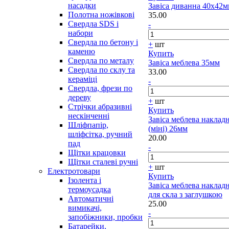
насадки
Завіса диванна 40х42
Полотна ножівкові
35.00
Свердла SDS і
-
набори
Свердла по бетону і
+
шт
каменю
Купить
Свердла по металу
Завіса меблева 35мм
Свердла по склу та
33.00
кераміці
-
Свердла, фрези по
дереву
+
шт
Стрічки абразивні
Купить
нескінченні
Завіса меблева наклад
Шліфпапір,
(міні) 26мм
шліфсітка, ручний
20.00
пад
-
Щітки крацовки
Щітки сталеві ручні
+
шт
Електротовари
Купить
Ізолента і
Завіса меблева наклад
термоусадка
для скла з заглушкою
Автоматичні
25.00
вимикачі,
-
запобіжники, пробки
Батарейки,