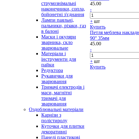
струмознімальні
45.00
наконечники, сопла,
-
бойонетні з'єднання
Лампи паяльні,
+
шт
пальники, різаки, газ
Купить
в балоні
Петля меблева наклад
Маски і окуляри
90° 35мм
зварника, скло
45.00
зварювальне
-
Матеріали і
інструменти для
+
шт
пайки
Купить
Редуктора
Рукавички для
зварювання
Тримачі електродів і
маси, магнітні
тримачі для
зварювання
Оздоблювальні матеріали
Карнізи з
полістиролу
Куточки для плитки
декоративні
Панелі пластикові