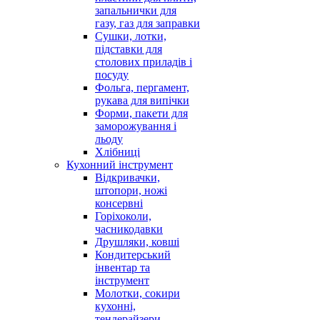
запальнички для
газу, газ для заправки
Сушки, лотки,
підставки для
столових приладів і
посуду
Фольга, пергамент,
рукава для випічки
Форми, пакети для
заморожування і
льоду
Хлібниці
Кухонний інструмент
Відкривачки,
штопори, ножі
консервні
Горіхоколи,
часникодавки
Друшляки, ковші
Кондитерський
інвентар та
інструмент
Молотки, сокири
кухонні,
тендерайзери