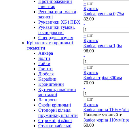
Протипожежний
+
шт
інвентар
Купить
Респіратори, маски
Завіса рояльна 0,75м
захисні
82.00
Рукавички ХБ і ПВХ
-
Рукавички гумові,
господарські
+
шт
Спецодяг і взуття
Купить
Кріплення та кріпильні
Завіса рояльна 1,0м
елементи
96.00
Анкера
-
Болти
Гайки
+
шт
Гвинти
Купить
Дюбеля
Завіса стріла 300мм
Карабіни
70.00
Кронштейни
-
Куточки, пластини
монтажні
+
шт
Ланцюги
Купить
Скоби кріпильні
Завіса чорна 110мм(лів
Стопорні кільця,
Наличие уточняйте
пружинки, шплінти
Завіса чорна 110мм(пр
Стрижні різьбові
60.00
Стяжки кабельні