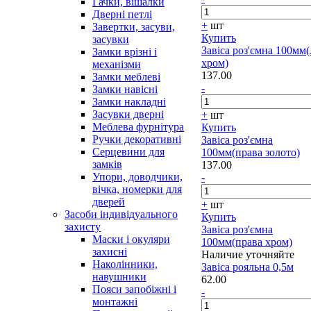
Гачки, вішалки
Дверні петлі
+
шт
Завертки, засуви,
Купить
засувки
Завіса роз'ємна 100мм(
Замки врізні і
хром)
механізми
137.00
Замки меблеві
-
Замки навісні
Замки накладні
Засувки дверні
+
шт
Меблева фурнітура
Купить
Ручки декоративні
Завіса роз'ємна
Серцевини для
100мм(права золото)
замків
137.00
Упори, доводчики,
-
вічка, номерки для
дверей
+
шт
Засоби індивідуального
Купить
захисту
Завіса роз'ємна
Маски і окуляри
100мм(права хром)
захисні
Наличие уточняйте
Наколінники,
Завіса рояльна 0,5м
навушники
62.00
Пояси запобіжні і
-
монтажні