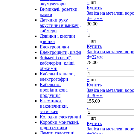
+
шт
акумулятори
Купить
Вимикачі, розетки,
Завіса на металеві вор
рамки
d=12мм
Датчики руху,
30.00
акустичні вимикачі,
-
таймери
Дзвінки і кнопки
+
шт
дзвінка
Купить
Електровилки
Завіса на металеві вор
Електрощити, шафи
d=22мм
Знімачі ізоляції,
78.00
кабелерізи, кліщі
-
обжимні
Кабельні канали,
електрогофри
+
шт
Кабельно-
Купить
провідникова
Завіса на металеві вор
продукція
d=30мм
Клемники,
155.00
наконечники,
-
затискачі
Колодки електричні
+
шт
Коробки монтажні,
Купить
підрозетники
Завіса на металеві вор
Лампи галогенні