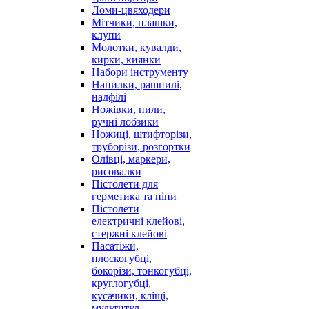
Ломи-цвяходери
Мітчики, плашки,
клупи
Молотки, кувалди,
кирки, киянки
Набори інструменту
Напилки, рашпилі,
надфілі
Ножівки, пили,
ручні лобзики
Ножиці, штифторізи,
труборізи, розгортки
Олівці, маркери,
рисовалки
Пістолети для
герметика та піни
Пістолети
електричні клейові,
стержні клейові
Пасатіжи,
плоскогубці,
бокорізи, тонкогубці,
круглогубці,
кусачики, кліщі,
мультитул