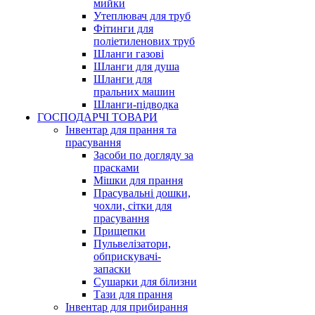
мийки
Утеплювач для труб
Фітинги для
поліетиленових труб
Шланги газові
Шланги для душа
Шланги для
пральних машин
Шланги-підводка
ГОСПОДАРЧІ ТОВАРИ
Інвентар для прання та
прасування
Засоби по догляду за
прасками
Мішки для прання
Прасувальні дошки,
чохли, сітки для
прасування
Прищепки
Пульвелізатори,
обприскувачі-
запаски
Сушарки для білизни
Тази для прання
Інвентар для прибирання