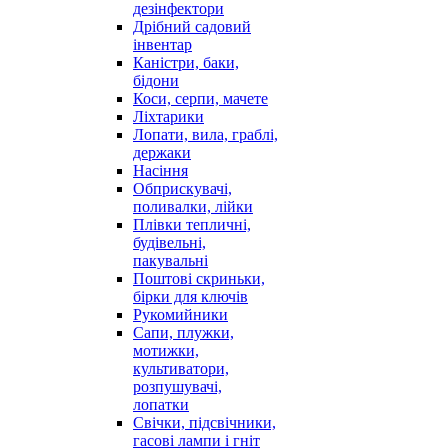
дезінфектори
Дрібний садовий
інвентар
Каністри, баки,
бідони
Коси, серпи, мачете
Ліхтарики
Лопати, вила, граблі,
держаки
Насіння
Обприскувачі,
поливалки, лійки
Плівки тепличні,
будівельні,
пакувальні
Поштові скриньки,
бірки для ключів
Рукомийники
Сапи, плужки,
мотижки,
культиватори,
розпушувачі,
лопатки
Свічки, підсвічники,
гасові лампи і гніт