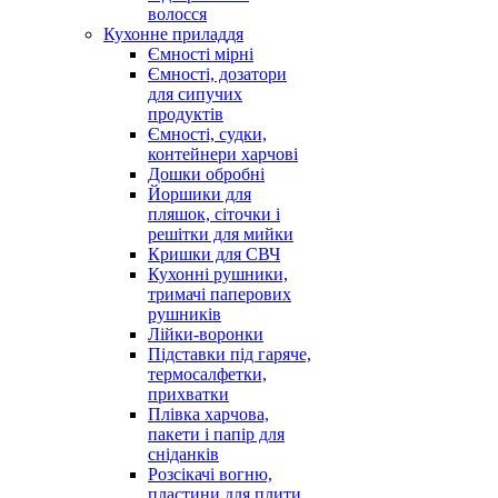
волосся
Кухонне приладдя
Ємності мірні
Ємності, дозатори
для сипучих
продуктів
Ємності, судки,
контейнери харчові
Дошки обробні
Йоршики для
пляшок, сіточки і
решітки для мийки
Кришки для СВЧ
Кухонні рушники,
тримачі паперових
рушників
Лійки-воронки
Підставки під гаряче,
термосалфетки,
прихватки
Плівка харчова,
пакети і папір для
сніданків
Розсікачі вогню,
пластини для плити,