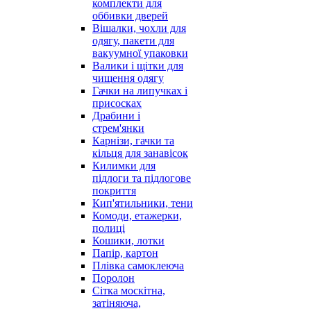
комплекти для
оббивки дверей
Вішалки, чохли для
одягу, пакети для
вакуумної упаковки
Валики і щітки для
чищення одягу
Гачки на липучках і
присосках
Драбини і
стрем'янки
Карнізи, гачки та
кільця для занавісок
Килимки для
підлоги та підлогове
покриття
Кип'ятильники, тени
Комоди, етажерки,
полиці
Кошики, лотки
Папір, картон
Плівка самоклеюча
Поролон
Сітка москітна,
затіняюча,