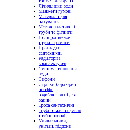
тримачі для душа
Лічильники води
Манжети гумові
Матеріали для
пакування
Металопластикові
труби та фітинги
Поліпропіленові
труби і фітинги
Прокладки
сантехнічні
Радіатори і
комплектуючі
Система очищення
води
Сифони
Стрічки-бордюри і
профілі
оздоблювальні для
ванни
Троса сантехнічні
Труби сталеві і деталі
трубопроводів
Умивальники,
унітази, піддони,