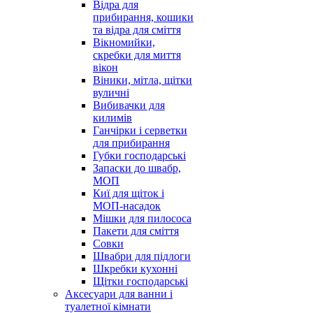
Відра для
прибирання, кошики
та відра для сміття
Вікномийки,
скребки для миття
вікон
Віники, мітла, щітки
вуличні
Вибивачки для
килимів
Ганчірки і серветки
для прибирання
Губки господарські
Запаски до швабр,
МОП
Киї для щіток і
МОП-насадок
Мішки для пилососа
Пакети для сміття
Совки
Швабри для підлоги
Шкребки кухонні
Щітки господарські
Аксесуари для ванни і
туалетної кімнати