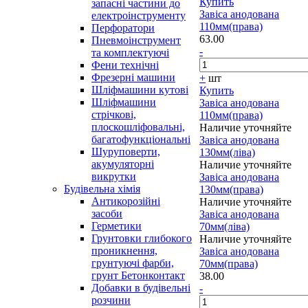
Купить
запасні частини до
Завіса анодована
електроінструменту
110мм(права)
Перфоратори
63.00
Пневмоінструмент
-
та комплектуючі
Фени технічні
Фрезерні машини
+
шт
Шліфмашини кутові
Купить
Шліфмашини
Завіса анодована
стрічкові,
110мм(права)
плоскошліфовальні,
Наличие уточняйте
багатофункціональні
Завіса анодована
Шуруповерти,
130мм(ліва)
акумуляторні
Наличие уточняйте
викрутки
Завіса анодована
Будівельна хімія
130мм(права)
Антикорозійні
Наличие уточняйте
засоби
Завіса анодована
Герметики
70мм(ліва)
Грунтовки глибокого
Наличие уточняйте
проникнення,
Завіса анодована
грунтуючі фарби,
70мм(права)
грунт Бетонконтакт
38.00
Добавки в будівельні
-
розчини