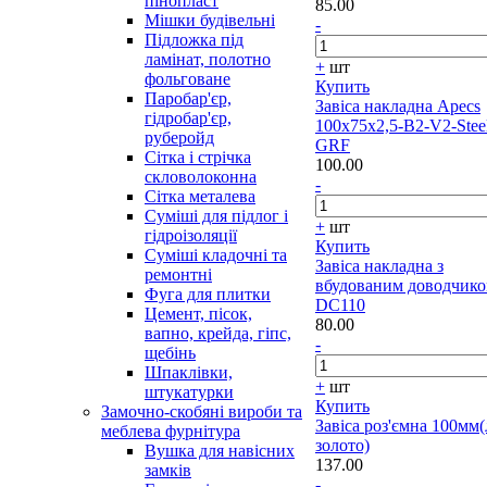
пінопласт
85.00
Мішки будівельні
-
Підложка під
ламінат, полотно
+
шт
фольговане
Купить
Паробар'єр,
Завіса накладна Apecs
гідробар'єр,
100x75x2,5-B2-V2-Stee
руберойд
GRF
Сітка і стрічка
100.00
скловолоконна
-
Сітка металева
Суміші для підлог і
+
шт
гідроізоляції
Купить
Суміші кладочні та
Завіса накладна з
ремонтні
вбудованим доводчик
Фуга для плитки
DC110
Цемент, пісок,
80.00
вапно, крейда, гіпс,
-
щебінь
Шпаклівки,
+
шт
штукатурки
Купить
Замочно-скобяні вироби та
Завіса роз'ємна 100мм(
меблева фурнітура
золото)
Вушка для навісних
137.00
замків
-