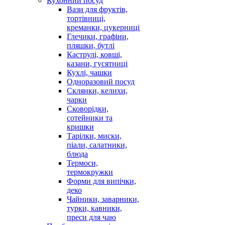
Кухонний посуд
Вази для фруктів,
тортівниці,
креманки, цукерниці
Глечики, графіни,
пляшки, бутлі
Каструлі, ковші,
казани, гусятниці
Кухлі, чашки
Одноразовий посуд
Склянки, келихи,
чарки
Сковорідки,
сотейники та
кришки
Тарілки, миски,
піали, салатники,
блюда
Термоси,
термокружки
Форми для випічки,
деко
Чайники, заварники,
турки, кавники,
преси для чаю