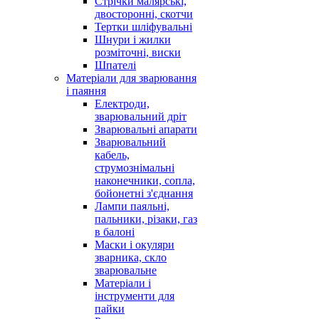
Стрічки малярські,
двосторонні, скотчи
Тертки шліфувальні
Шнури і жилки
розміточні, виски
Шпателі
Матеріали для зварювання
і паяння
Електроди,
зварювальний дріт
Зварювальні апарати
Зварювальний
кабель,
струмознімальні
наконечники, сопла,
бойонетні з'єднання
Лампи паяльні,
пальники, різаки, газ
в балоні
Маски і окуляри
зварника, скло
зварювальне
Матеріали і
інструменти для
пайки