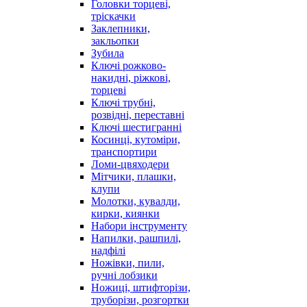
Головки торцеві,
тріскачки
Заклепники,
закльопки
Зубила
Ключі рожково-
накидні, ріжкові,
торцеві
Ключі трубні,
розвідні, переставні
Ключі шестигранні
Косинці, кутоміри,
транспортири
Ломи-цвяходери
Мітчики, плашки,
клупи
Молотки, кувалди,
кирки, киянки
Набори інструменту
Напилки, рашпилі,
надфілі
Ножівки, пили,
ручні лобзики
Ножиці, штифторізи,
труборізи, розгортки