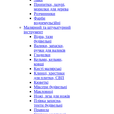
Пропитки, лазурі,
морилки для дерева
Розчинники
Фарби
водоемульсійні
Малярний та штукатурний
інструмент
Відра, тази
будівельні
Валики, запаски,
ручки для валиків
Гладилки
Кельми, кельми,
ковші
Кисті малярські
Клинці, хрестики
для плитки, СВП
Кюветкі
Міксери будівельні
Макловиці
Ножі, леза для ножів
Плівка захисна,
тенти будівельні
Правила