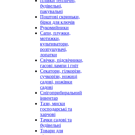
Плівки тепличні,
будівельні,
пакувальні
Поштові скриньки,
бірки для ключів
Рукомийники
Сапи, плужки,
мотижки,
культиватори,
розпушувачі,
лопатки
Свічки, підсвічники,
гасові лампи і гніт
Секатори, гілкорізи,
сучкорізи, ножиці
садові, ножівки
садові
Снігоприбиральний
інвентар
Тази, миски
господарські та
харчові
Тачки садові та
будівельні
Товари для