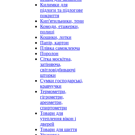
Килимки для
підлоги та підлогове
покриття
Кип'ятильники, тени
Комоди, етажерки,
полиці
Кошики, лотки
Папір, картон
Плівка самоклеюча
Поролон
Сітка москітна,
затіняюча,
світловідбиваючі
шторки
Сумки господарські,
кравчучки
Термометри,
гігрометри,
ареометри,
спиртометри
Товари для
утеплення вікон і
дверей
Товари для шиття
Упаковка