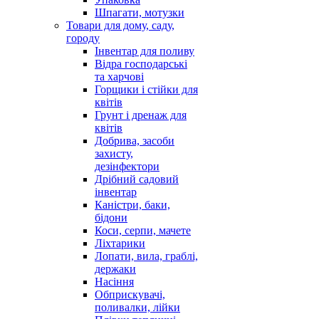
Шпагати, мотузки
Товари для дому, саду,
городу
Інвентар для поливу
Відра господарські
та харчові
Горщики і стійки для
квітів
Грунт і дренаж для
квітів
Добрива, засоби
захисту,
дезінфектори
Дрібний садовий
інвентар
Каністри, баки,
бідони
Коси, серпи, мачете
Ліхтарики
Лопати, вила, граблі,
держаки
Насіння
Обприскувачі,
поливалки, лійки