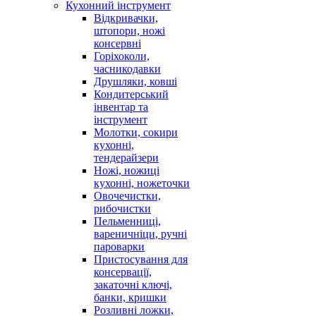
Кухонний інструмент
Відкривачки,
штопори, ножі
консервні
Горіхоколи,
часникодавки
Друшляки, ковші
Кондитерський
інвентар та
інструмент
Молотки, сокири
кухонні,
тендерайзери
Ножі, ножиці
кухонні, ножеточки
Овочечистки,
рибочистки
Пельменниці,
вареничніци, ручні
пароварки
Пристосування для
консервації,
закаточні ключі,
банки, кришки
Розливні ложки,