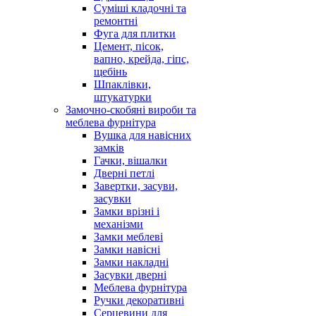
Суміші кладочні та
ремонтні
Фуга для плитки
Цемент, пісок,
вапно, крейда, гіпс,
щебінь
Шпаклівки,
штукатурки
Замочно-скобяні вироби та
меблева фурнітура
Вушка для навісних
замків
Гачки, вішалки
Дверні петлі
Завертки, засуви,
засувки
Замки врізні і
механізми
Замки меблеві
Замки навісні
Замки накладні
Засувки дверні
Меблева фурнітура
Ручки декоративні
Серцевини для