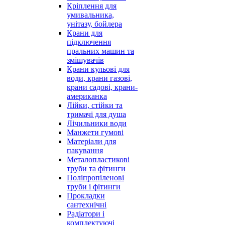
Кріплення для
умивальника,
унітазу, бойлера
Крани для
підключення
пральних машин та
змішувачів
Крани кульові для
води, крани газові,
крани садові, крани-
американка
Лійки, стійки та
тримачі для душа
Лічильники води
Манжети гумові
Матеріали для
пакування
Металопластикові
труби та фітинги
Поліпропіленові
труби і фітинги
Прокладки
сантехнічні
Радіатори і
комплектуючі