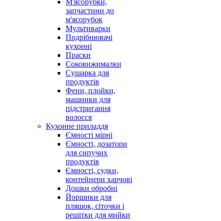
М'ясорубки,
запчастини до
м'ясорубок
Мультиварки
Подрібнювачі
кухонні
Праски
Соковижималки
Сушарка для
продуктів
Фени, плойки,
машинки для
підстригання
волосся
Кухонне приладдя
Ємності мірні
Ємності, дозатори
для сипучих
продуктів
Ємності, судки,
контейнери харчові
Дошки обробні
Йоршики для
пляшок, сіточки і
решітки для мийки