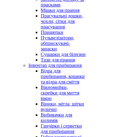
прасками
Мішки для прання
Прасувальні дошки,
чохли, сітки для
прасування
Прищепки
Пульвелізатори,
обприскувачі-
запаски
Сушарки для білизни
Тази для прання
Інвентар для прибирання
Відра для
прибирання, кошики
та відра для сміття
Вікномийки,
скребки для миття
вікон
Віники, мітла, щітки
вуличні
Вибивачки для
килимів
Ганчірки і серветки
для прибирання
Губки господарські