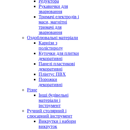
Редуктора
Рукавички для
зварювання
Тримачі електродів і
маси, магнітні
тримачі для
зварювання
Оздоблювальні матеріали
Карнізи з
полістиролу
Куточки для плитки
декоративні
Панелі пластикові
декоративні
Плінтус ПВХ
Порожки
декоративні
Різне
Інші будівельні
матеріали і
інструмент
Ручний столярний і
слюсарний інструмент
Викрутки і набори
викруток