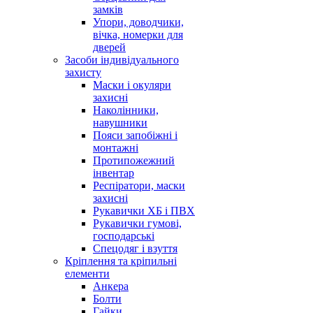
замків
Упори, доводчики,
вічка, номерки для
дверей
Засоби індивідуального
захисту
Маски і окуляри
захисні
Наколінники,
навушники
Пояси запобіжні і
монтажні
Протипожежний
інвентар
Респіратори, маски
захисні
Рукавички ХБ і ПВХ
Рукавички гумові,
господарські
Спецодяг і взуття
Кріплення та кріпильні
елементи
Анкера
Болти
Гайки