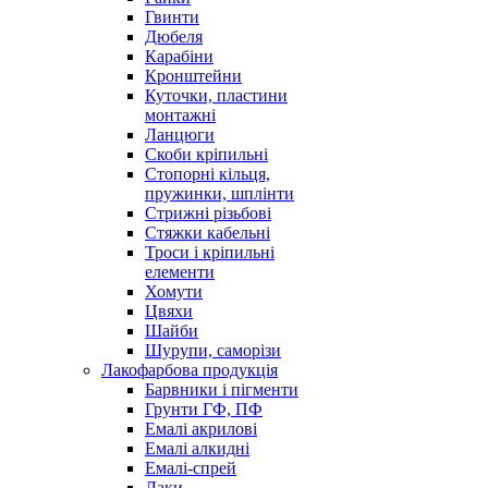
Гвинти
Дюбеля
Карабіни
Кронштейни
Куточки, пластини
монтажні
Ланцюги
Скоби кріпильні
Стопорні кільця,
пружинки, шплінти
Стрижні різьбові
Стяжки кабельні
Троси і кріпильні
елементи
Хомути
Цвяхи
Шайби
Шурупи, саморізи
Лакофарбова продукція
Барвники і пігменти
Грунти ГФ, ПФ
Емалі акрилові
Емалі алкидні
Емалі-спрей
Лаки