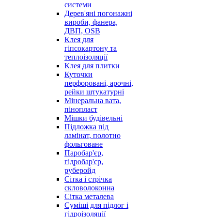
системи
Дерев'яні погонажні
вироби, фанера,
ДВП, OSB
Клея для
гіпсокартону та
теплоізоляції
Клея для плитки
Куточки
перфоровані, арочні,
рейки штукатурні
Мінеральна вата,
пінопласт
Мішки будівельні
Підложка під
ламінат, полотно
фольговане
Паробар'єр,
гідробар'єр,
руберойд
Сітка і стрічка
скловолоконна
Сітка металева
Суміші для підлог і
гідроізоляції