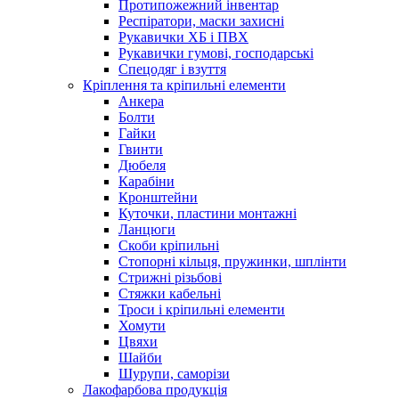
Протипожежний інвентар
Респіратори, маски захисні
Рукавички ХБ і ПВХ
Рукавички гумові, господарські
Спецодяг і взуття
Кріплення та кріпильні елементи
Анкера
Болти
Гайки
Гвинти
Дюбеля
Карабіни
Кронштейни
Куточки, пластини монтажні
Ланцюги
Скоби кріпильні
Стопорні кільця, пружинки, шплінти
Стрижні різьбові
Стяжки кабельні
Троси і кріпильні елементи
Хомути
Цвяхи
Шайби
Шурупи, саморізи
Лакофарбова продукція