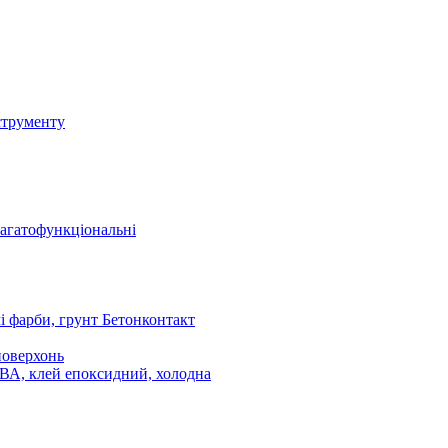
струменту
багатофункціональні
 фарби, грунт Бетонконтакт
поверхонь
ПВА, клей епоксидний, холодна