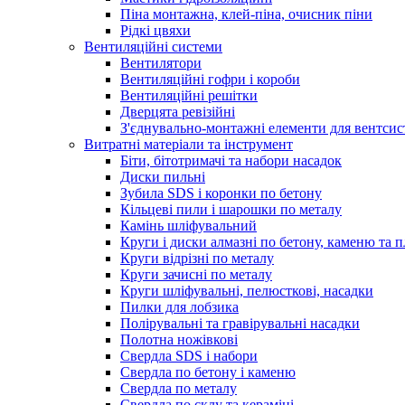
Піна монтажна, клей-піна, очисник піни
Рідкі цвяхи
Вентиляційні системи
Вентилятори
Вентиляційні гофри і короби
Вентиляційні решітки
Дверцята ревізійні
З'єднувально-монтажні елементи для вентсис
Витратні матеріали та інструмент
Біти, бітотримачі та набори насадок
Диски пильні
Зубила SDS і коронки по бетону
Кільцеві пили і шарошки по металу
Камінь шліфувальний
Круги і диски алмазні по бетону, каменю та п
Круги відрізні по металу
Круги зачисні по металу
Круги шліфувальні, пелюсткові, насадки
Пилки для лобзика
Полірувальні та гравірувальні насадки
Полотна ножівкові
Свердла SDS і набори
Свердла по бетону і каменю
Свердла по металу
Свердла по склу та кераміці