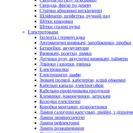
Свердла, фрези по дереву
Стрічки абразивні нескінченні
Шліфпапір, шліфсітка, ручний пад
Щітки крацовки
Щітки сталеві ручні
Електротовари
Ізолента і термоусадка
Автоматичні вимикачі, запобіжники, пробки
Батарейки, акумулятори
Вимикачі, розетки, рамки
Датчики руху, акустичні вимикачі, таймери
Дзвінки і кнопки дзвінка
Електровилки
Електрощити, шафи
Знімачі ізоляції, кабелерізи, кліщі обжимні
Кабельні канали, електрогофри
Кабельно-провідникова продукція
Клемники, наконечники, затискачі
Колодки електричні
Коробки монтажні, підрозетники
Лампи галогенні капсульні, лінійні, з діхроі
Лампи люмінесцентні
Лампи рефлекторні
Лампи розжарювання