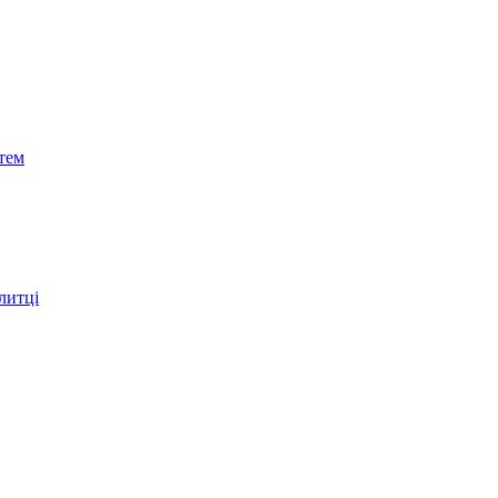
тем
литці