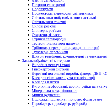
Лампи світлодіодні
Патрони електричні
Подовжувачі
Прожектори, переноски-світильники
Світильники побутові, лампи настільні
Світильники точечні
Силові роз'єми
Сплітери, роз'єми
Стартери, баласти
Стрічки світлодіодні
Тестери, індикатори напруги
Трійники, перехідники, зарядні пристрої
Тумблери, перемикачі
Шнури телефонні, компьютерні та електричн
Загальнобудівельні матеріали
Вироби з металу і сталі
Гіпсокартонні системи
Дерев'яні погонажні вироби, фанера, ДВП, 
Клея для гіпсокартону та теплоізоляції
Клея для плитки
Куточки перфоровані, арочні, рейки штукату
Мінеральна вата, пінопласт
Мішки будівельні
Підложка під ламінат, полотно фольговане
Паробар'єр, гідробар'єр, руберойд