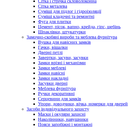
Сітка і стрічка скловолоконна
Сітка металева
Суміші для підлог і гідроізоляції
Суміші кладочні та ремонтні
Фуга для плитки
Цемент, пісок, вапно, крейда, гіпс, щебінь
Шпаклівки, штукатурки
Замочно-скобяні вироби та меблева фурнітура
Вушка для навісних замків
Гачки, вішалки
Дверні петлі
Завертки, засуви, засувки
Замки врізні і механізми
Замки меблеві
Замки навісні
Замки накладні
Засувки дверні
Меблева фурнітура
Ручки декоративні
Серцевини для замків
Упори, доводчики, вічка, номерки для дверей
Засоби індивідуального захисту
Маски і окуляри захисні
Наколінники, навушники
Пояси запобіжні і монтажні