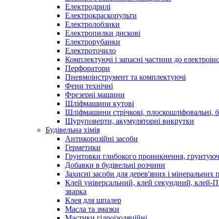
Електродрилі
Електрокраскопульти
Електролобзики
Електропилки дискові
Електрорубанки
Електроточило
Комплектуючі і запасні частини до електроін
Перфоратори
Пневмоінструмент та комплектуючі
Фени технічні
Фрезерні машини
Шліфмашини кутові
Шліфмашини стрічкові, плоскошліфовальні, 
Шуруповерти, акумуляторні викрутки
Будівельна хімія
Антикорозійні засоби
Герметики
Грунтовки глибокого проникнення, грунтуючі
Добавки в будівельні розчини
Захисні засоби для дерев'яних і мінеральних 
Клей універсальний, клей секундний, клей-
зварка
Клея для шпалер
Масла та змазки
Мастики гідроізоляційні