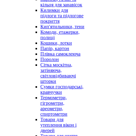
кільця для занавісок
Килимки для
підлоги та підлогове
покриття
Кип'ятильники, тени
Комоди, етажерки,
полиці
Кошики, лотки
Папір, картон
Плівка самоклеюча
Поролон
Сітка москітна,
затіняюча,
світловідбиваючі
шторки
Сумки господарські,
кравчучки
Термометри,
гігрометри,
ареометри,
спиртометри
Товари для
утеплення вікон і
дверей
Товари для шиття