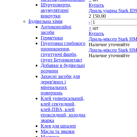
Шуруповерти,
Купить
акумуляторні
Дриль ударна Stark ID
викрутки
2 150.00
Будівельна хімія
-
Антикорозійні
+
шт
засоби
Купить
Герметики
Дриль-міксер Stark H
Грунтовки глибокого
Наличие уточняйте
проникнення,
Дриль-міксер Stark HM
грунтуючі фарби,
Наличие уточняйте
грунт Бетонконтакт
Добавки в будівельні
розчини
Захисні засоби для
дерев'яних і
мінеральних
поверхонь
Клей універсальний,
клей секундний,
клей-ПВА, клей
епоксидний, холодна
зварка
Клея для шпалер
Масла та змазки
Мастики