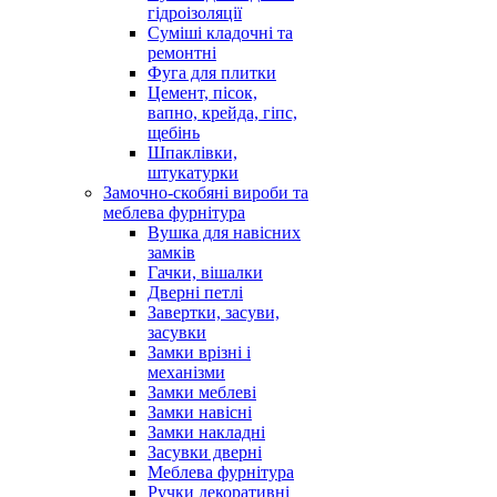
гідроізоляції
Суміші кладочні та
ремонтні
Фуга для плитки
Цемент, пісок,
вапно, крейда, гіпс,
щебінь
Шпаклівки,
штукатурки
Замочно-скобяні вироби та
меблева фурнітура
Вушка для навісних
замків
Гачки, вішалки
Дверні петлі
Завертки, засуви,
засувки
Замки врізні і
механізми
Замки меблеві
Замки навісні
Замки накладні
Засувки дверні
Меблева фурнітура
Ручки декоративні