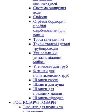
комплектуючі
Система очищення
води
Сифони
Стрічки-бордюри і
профілі
оздоблювальні для
ванни
Троса сантехнічні
Труби сталеві і деталі
трубопроводів
Умивальники,
унітази, піддони,
мийки
Утеплювач для труб
Фітинги для
поліетиленових труб
Шланги газові
Шланги для душа
Шланги для
пральних машин
Шланги-підводка
ГОСПОДАРЧІ ТОВАРИ
Інвентар для прання та
прасування