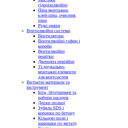
гідроізоляційні
Піна монтажна,
клей-піна, очисник
піни
Рідкі цвяхи
Вентиляційні системи
Вентилятори
Вентиляційні гофри і
короби
Вентиляційні
решітки
Дверцята ревізійні
З'єднувально-
монтажні елементи
для вентсистем
Витратні матеріали та
інструмент
Біти, бітотримачі та
набори насадок
Диски пильні
Зубила SDS і
коронки по бетону
Кільцеві пили і
шарошки по металу