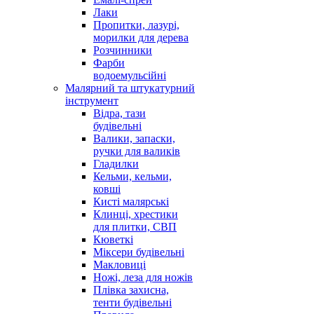
Лаки
Пропитки, лазурі,
морилки для дерева
Розчинники
Фарби
водоемульсійні
Малярний та штукатурний
інструмент
Відра, тази
будівельні
Валики, запаски,
ручки для валиків
Гладилки
Кельми, кельми,
ковші
Кисті малярські
Клинці, хрестики
для плитки, СВП
Кюветкі
Міксери будівельні
Макловиці
Ножі, леза для ножів
Плівка захисна,
тенти будівельні