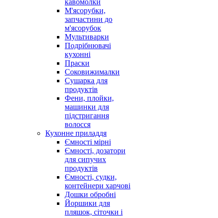
кавомолки
М'ясорубки,
запчастини до
м'ясорубок
Мультиварки
Подрібнювачі
кухонні
Праски
Соковижималки
Сушарка для
продуктів
Фени, плойки,
машинки для
підстригання
волосся
Кухонне приладдя
Ємності мірні
Ємності, дозатори
для сипучих
продуктів
Ємності, судки,
контейнери харчові
Дошки обробні
Йоршики для
пляшок, сіточки і