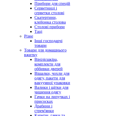
Прибори для спецій
Серветниці і
серветки столові
Скатертини,
клейонка столова
Столові прибори
Таці
Різне
Інші господарчі
товари
Товари для домашнього
вжитку
Вінілісшкіра,
комплекти для
оббивки дверей
Вішалки, чохли для
одягу, пакети для
вакуумної упаковки
Валики і щітки для
чищення одягу
Гачки на липучках і
присосках
Драбини і
стрем'янки
Карнізи, гачки та