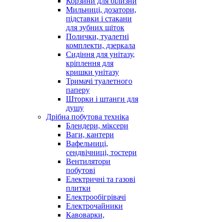
Корзини для білизни
Мильниці, дозатори,
підставки і стакани
для зубних щіток
Полички, туалетні
комплекти, дзеркала
Сидіння для унітазу,
кріплення для
кришки унітазу
Тримачі туалетного
паперу
Шторки і штанги для
душу
Дрібна побутова техніка
Блендери, міксери
Ваги, кантери
Вафельниці,
сендвічниці, тостери
Вентилятори
побутові
Електричні та газові
плитки
Електрообігрівачі
Електрочайники
Кавоварки,