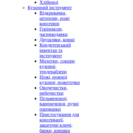
Хлібниці
Кухонний інструмент
Відкривачки,
штопори, ножі
консервні
Горіхоколи,
часникодавки
Друшляки, ковші
Кондитерський
інвентар та
інструмент
Молотки, сокири
кухонні,
тендерайзери
Ножі, ножиці
кухонні, ножеточки
Овочечистки,
рибочистки
Пельменниці,
вареничніци, ручні
пароварки
Пристосування для
консервації,
закаточні ключі,
банки, кришки