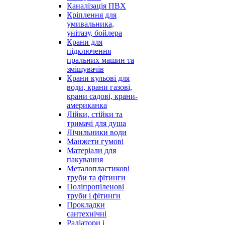
Каналізація ПВХ
Кріплення для
умивальника,
унітазу, бойлера
Крани для
підключення
пральних машин та
змішувачів
Крани кульові для
води, крани газові,
крани садові, крани-
американка
Лійки, стійки та
тримачі для душа
Лічильники води
Манжети гумові
Матеріали для
пакування
Металопластикові
труби та фітинги
Поліпропіленові
труби і фітинги
Прокладки
сантехнічні
Радіатори і