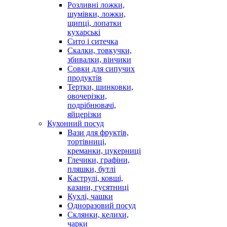
Розливні ложки,
шумівки, ложки,
щипці, лопатки
кухарські
Сито і ситечка
Скалки, товкучки,
збивалки, вінчики
Совки для сипучих
продуктів
Тертки, шинковки,
овочерізки,
подрібнювачі,
яйцерізки
Кухонний посуд
Вази для фруктів,
тортівниці,
креманки, цукерниці
Глечики, графіни,
пляшки, бутлі
Каструлі, ковші,
казани, гусятниці
Кухлі, чашки
Одноразовий посуд
Склянки, келихи,
чарки