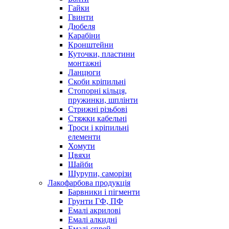
Гайки
Гвинти
Дюбеля
Карабіни
Кронштейни
Куточки, пластини
монтажні
Ланцюги
Скоби кріпильні
Стопорні кільця,
пружинки, шплінти
Стрижні різьбові
Стяжки кабельні
Троси і кріпильні
елементи
Хомути
Цвяхи
Шайби
Шурупи, саморізи
Лакофарбова продукція
Барвники і пігменти
Грунти ГФ, ПФ
Емалі акрилові
Емалі алкидні
Емалі-спрей