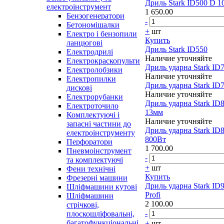
Дриль Stark ID500 D 
електроінструмент
1 650.00
Бензогенератори
-
Бетономішалки
+
шт
Електро і бензопили
Купить
ланцюгові
Дриль Stark ID550
Електродрилі
Наличие уточняйте
Електрокраскопульти
Дриль ударна Stark ID
Електролобзики
Наличие уточняйте
Електропилки
Дриль ударна Stark ID
дискові
Наличие уточняйте
Електрорубанки
Дриль ударна Stark ID
Електроточило
13мм
Комплектуючі і
Наличие уточняйте
запасні частини до
Дриль ударна Stark ID
електроінструменту
800Вт
Перфоратори
1 700.00
Пневмоінструмент
-
та комплектуючі
+
шт
Фени технічні
Купить
Фрезерні машини
Дриль ударна Stark ID
Шліфмашини кутові
Profi
Шліфмашини
2 100.00
стрічкові,
-
плоскошліфовальні,
багатофункціональні
+
шт