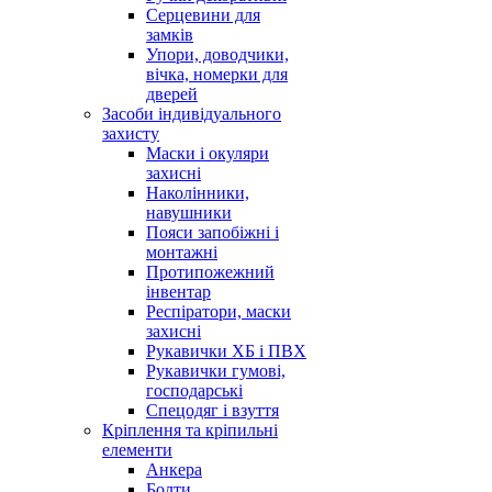
Серцевини для
замків
Упори, доводчики,
вічка, номерки для
дверей
Засоби індивідуального
захисту
Маски і окуляри
захисні
Наколінники,
навушники
Пояси запобіжні і
монтажні
Протипожежний
інвентар
Респіратори, маски
захисні
Рукавички ХБ і ПВХ
Рукавички гумові,
господарські
Спецодяг і взуття
Кріплення та кріпильні
елементи
Анкера
Болти