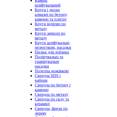
Камінь
шліфувальний
Круги і диски
алмазні по бетону,
каменю та плитці
Круги відрізні по
металу
Круги зачисні по
металу
Круги шліфувальні,
пелюсткові, насадки
Пилки для лобзика
Полірувальні та
гравірувальні
насадки
Полотна ножівкові
Свердла SDS і
набори
Свердла по бетону і
каменю
Свердла по металу
Свердла по склу та
кераміці
Свердла, фрези по
дереву