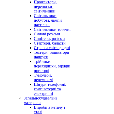
Прожектори,
переноски-
світильники
Світильники
побутові, лампи
настільні
Світильники точечні
Силові роз'єми
Сплітери, роз'єми
Стартери, баласти
Стрічки світлодіодні
Тестери, індикатори
напруги
Трійники,
перехідники, зарядні
пристрої
Тумблери,
перемикачі
Шнури телефонні,
компьютерні та
електричні
Загальнобудівельні
матеріали
Вироби з металу і
сталі