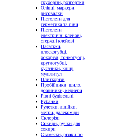
труборізи, розгортки
Олівці, маркери,
рисовалки
Пістолети для
герметика та піни
Пістолети
електричні клейові,
стержні клейові
Пасатіжи,
плоскогубці,
бокорізи, тонкогубці,
круглогубці,
кусачики, кліщі,
мультитул
Плиткорізи
Пробійники, шило,
добійники, кернери
Рівні будівельні
Рубанки
Рулетки, лінійки,
метри, далекоміри
Склорізи
Сокири, ручки для
сокири
Стамески, різаки по