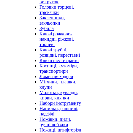
викруток
Головки торцеві,
тріскачки
Заклепники,
закльопки
Зубила
Ключі рожково-
накидні, ріжкові,
торцеві
Ключі трубні,
розвідні, переставні
Ключі шестигранні
Косинці, кутоміри,
транспортири
Ломи-цвяходери
Мітчики, плашки,
клупи
Молотки, кувалди,
кирки, киянки
Набори інструменту
Напилки, рашпилі,
надфілі
Ножівки, пили,
ручні лобзики
Ножиці, штифторізи,