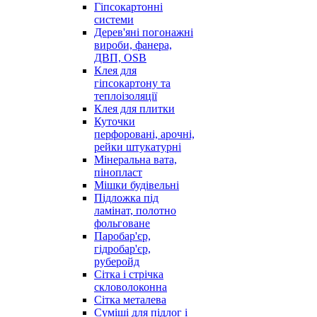
Гіпсокартонні
системи
Дерев'яні погонажні
вироби, фанера,
ДВП, OSB
Клея для
гіпсокартону та
теплоізоляції
Клея для плитки
Куточки
перфоровані, арочні,
рейки штукатурні
Мінеральна вата,
пінопласт
Мішки будівельні
Підложка під
ламінат, полотно
фольговане
Паробар'єр,
гідробар'єр,
руберойд
Сітка і стрічка
скловолоконна
Сітка металева
Суміші для підлог і