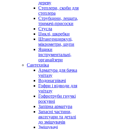
дереву
Степлери, скоби для
степлера
Струбцини, лещата,
тримачі-присоски
Стусла
Циклі, шкребки
Штангенциркулі,
мікрометри, щупи
Ящики
інструментальні,
органайзери
Сантехніка
Арматура для бачка
унітазу
Водонагрівачі
Гофри і відводи для
унітазу
Гофротруби гнучкі
розсувні
Запірна арматура
Запасні частини,
аксесуари та деталі
до змішувачів
Змішувачі