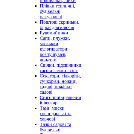
поливалки, лійки
Плівки тепличні,
будівельні,
пакувальні
Поштові скриньки,
бірки для ключів
Рукомийники
Сапи, плужки,
мотижки,
культиватори,
розпушувачі,
лопатки
Свічки, підсвічники,
гасові лампи і гніт
Секатори, гілкорізи,
сучкорізи, ножиці
садові, ножівки
садові
Снігоприбиральний
інвентар
Тази, миски
господарські та
харчові
Тачки садові та
будівельні