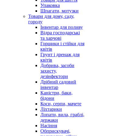
Упаковка
Шпагати, мотузки
Товари для дому, саду,
городу
Інвентар для поливу
Відра господарські
та харчові
Горщики і стійки для
квітів
Грунт і дренаж для
квітів
Добрива, засоби
захисту,
дезінфектори
Дрібний садовий
інвентар
Каністри, баки,
бідони
Коси, серпи, мачете
Ліхтарики
Лопати, вила, граблі,
держаки
Насіння
Обприскувачі,