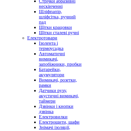
Стрічки абразивні
нескінченні
Шліфпапір,
шліфсітка, ручний
пад
Щітки крацовки
Щітки сталеві ручні
Електротовари
Ізолента і
термоусадка
Автоматичні
вимикачі,
запобіжники, пробки
Батарейки,
акумулятори
Вимикачі, розетки,
рамки
Датчики руху,
акустичні вимикачі,
таймери
Дзвінки і кнопки
дзвінка
Електровилки
Електрощити, шафи
Знімачі ізоляції,