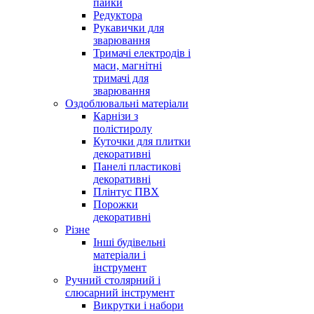
пайки
Редуктора
Рукавички для
зварювання
Тримачі електродів і
маси, магнітні
тримачі для
зварювання
Оздоблювальні матеріали
Карнізи з
полістиролу
Куточки для плитки
декоративні
Панелі пластикові
декоративні
Плінтус ПВХ
Порожки
декоративні
Різне
Інші будівельні
матеріали і
інструмент
Ручний столярний і
слюсарний інструмент
Викрутки і набори