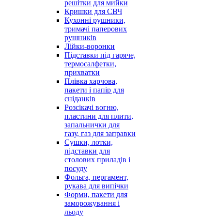
решітки для мийки
Кришки для СВЧ
Кухонні рушники,
тримачі паперових
рушників
Лійки-воронки
Підставки під гаряче,
термосалфетки,
прихватки
Плівка харчова,
пакети і папір для
сніданків
Розсікачі вогню,
пластини для плити,
запальнички для
газу, газ для заправки
Сушки, лотки,
підставки для
столових приладів і
посуду
Фольга, пергамент,
рукава для випічки
Форми, пакети для
заморожування і
льоду