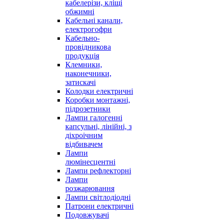
кабелерізи, кліщі
обжимні
Кабельні канали,
електрогофри
Кабельно-
провідникова
продукція
Клемники,
наконечники,
затискачі
Колодки електричні
Коробки монтажні,
підрозетники
Лампи галогенні
капсульні, лінійні, з
діхроічним
відбивачем
Лампи
люмінесцентні
Лампи рефлекторні
Лампи
розжарювання
Лампи світлодіодні
Патрони електричні
Подовжувачі