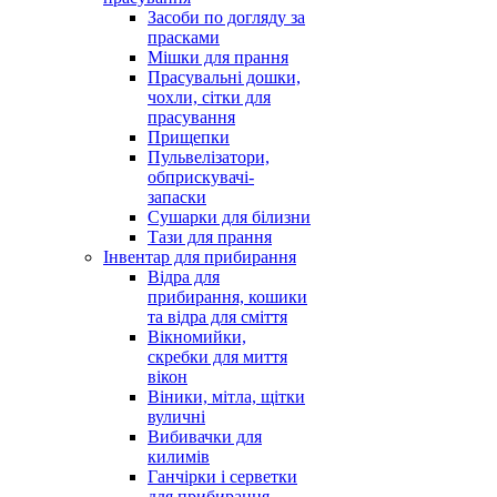
Засоби по догляду за
прасками
Мішки для прання
Прасувальні дошки,
чохли, сітки для
прасування
Прищепки
Пульвелізатори,
обприскувачі-
запаски
Сушарки для білизни
Тази для прання
Інвентар для прибирання
Відра для
прибирання, кошики
та відра для сміття
Вікномийки,
скребки для миття
вікон
Віники, мітла, щітки
вуличні
Вибивачки для
килимів
Ганчірки і серветки
для прибирання