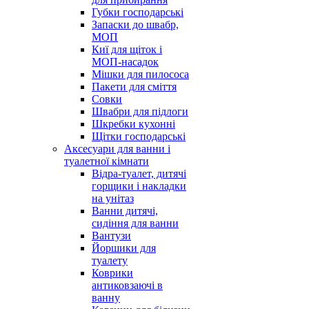
Губки господарські
Запаски до швабр,
МОП
Киї для щіток і
МОП-насадок
Мішки для пилососа
Пакети для сміття
Совки
Швабри для підлоги
Шкребки кухонні
Щітки господарські
Аксесуари для ванни і
туалетної кімнати
Відра-туалет, дитячі
горщики і накладки
на унітаз
Ванни дитячі,
сидіння для ванни
Вантузи
Йоршики для
туалету
Коврики
антиковзаючі в
ванну