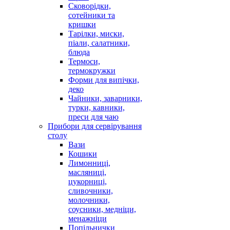
Сковорідки,
сотейники та
кришки
Тарілки, миски,
піали, салатники,
блюда
Термоси,
термокружки
Форми для випічки,
деко
Чайники, заварники,
турки, кавники,
преси для чаю
Прибори для сервірування
столу
Вази
Кошики
Лимонниці,
масляниці,
цукорниці,
сливочники,
молочники,
соусники, медніци,
менажніци
Попільнички