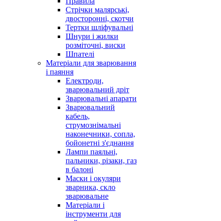
Правила
Стрічки малярські,
двосторонні, скотчи
Тертки шліфувальні
Шнури і жилки
розміточні, виски
Шпателі
Матеріали для зварювання
і паяння
Електроди,
зварювальний дріт
Зварювальні апарати
Зварювальний
кабель,
струмознімальні
наконечники, сопла,
бойонетні з'єднання
Лампи паяльні,
пальники, різаки, газ
в балоні
Маски і окуляри
зварника, скло
зварювальне
Матеріали і
інструменти для