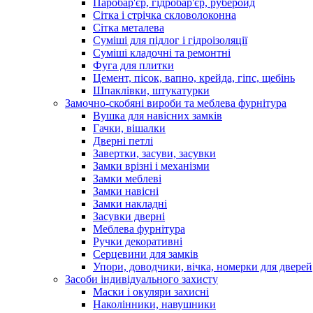
Паробар'єр, гідробар'єр, руберойд
Сітка і стрічка скловолоконна
Сітка металева
Суміші для підлог і гідроізоляції
Суміші кладочні та ремонтні
Фуга для плитки
Цемент, пісок, вапно, крейда, гіпс, щебінь
Шпаклівки, штукатурки
Замочно-скобяні вироби та меблева фурнітура
Вушка для навісних замків
Гачки, вішалки
Дверні петлі
Завертки, засуви, засувки
Замки врізні і механізми
Замки меблеві
Замки навісні
Замки накладні
Засувки дверні
Меблева фурнітура
Ручки декоративні
Серцевини для замків
Упори, доводчики, вічка, номерки для дверей
Засоби індивідуального захисту
Маски і окуляри захисні
Наколінники, навушники