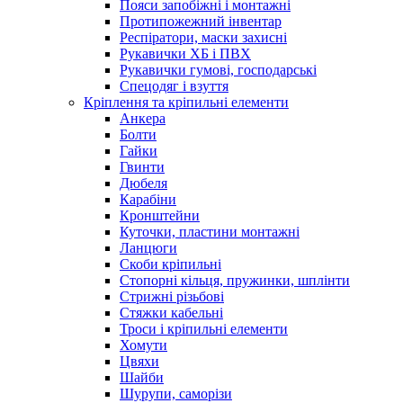
Пояси запобіжні і монтажні
Протипожежний інвентар
Респіратори, маски захисні
Рукавички ХБ і ПВХ
Рукавички гумові, господарські
Спецодяг і взуття
Кріплення та кріпильні елементи
Анкера
Болти
Гайки
Гвинти
Дюбеля
Карабіни
Кронштейни
Куточки, пластини монтажні
Ланцюги
Скоби кріпильні
Стопорні кільця, пружинки, шплінти
Стрижні різьбові
Стяжки кабельні
Троси і кріпильні елементи
Хомути
Цвяхи
Шайби
Шурупи, саморізи