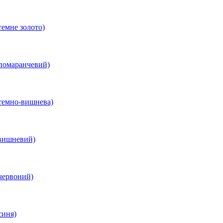
темне золото)
 помаранчевий)
 темно-вишнева)
 вишневий)
червоний)
синя)