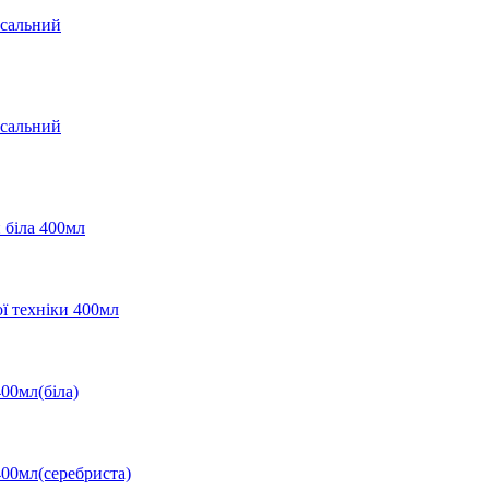
рсальний
рсальний
и біла 400мл
ої техніки 400мл
400мл(біла)
400мл(серебриста)