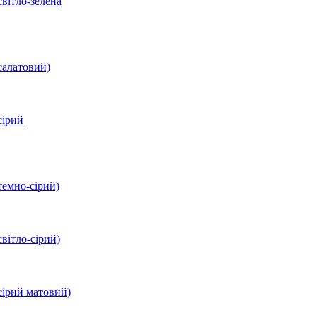
вітло-зелена
салатовий)
сірий
темно-сірий)
вітло-сірий)
сірий матовий)