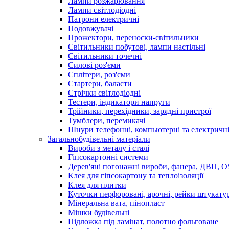
Лампи розжарювання
Лампи світлодіодні
Патрони електричні
Подовжувачі
Прожектори, переноски-світильники
Світильники побутові, лампи настільні
Світильники точечні
Силові роз'єми
Сплітери, роз'єми
Стартери, баласти
Стрічки світлодіодні
Тестери, індикатори напруги
Трійники, перехідники, зарядні пристрої
Тумблери, перемикачі
Шнури телефонні, компьютерні та електричн
Загальнобудівельні матеріали
Вироби з металу і сталі
Гіпсокартонні системи
Дерев'яні погонажні вироби, фанера, ДВП, 
Клея для гіпсокартону та теплоізоляції
Клея для плитки
Куточки перфоровані, арочні, рейки штукату
Мінеральна вата, пінопласт
Мішки будівельні
Підложка під ламінат, полотно фольговане