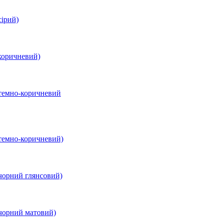
сірий)
коричневий)
 темно-коричневий
темно-коричневий)
чорний глянсовий)
чорний матовий)