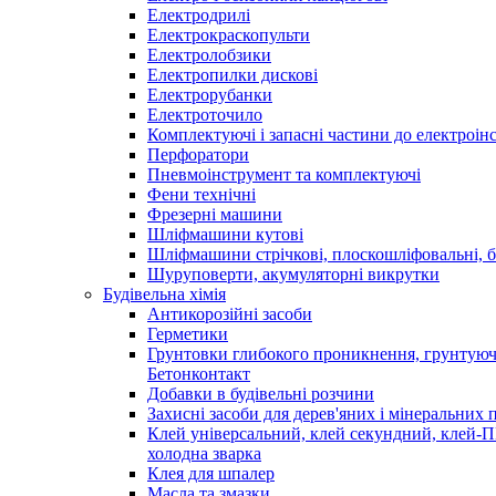
Електродрилі
Електрокраскопульти
Електролобзики
Електропилки дискові
Електрорубанки
Електроточило
Комплектуючі і запасні частини до електроін
Перфоратори
Пневмоінструмент та комплектуючі
Фени технічні
Фрезерні машини
Шліфмашини кутові
Шліфмашини стрічкові, плоскошліфовальні, 
Шуруповерти, акумуляторні викрутки
Будівельна хімія
Антикорозійні засоби
Герметики
Грунтовки глибокого проникнення, грунтуюч
Бетонконтакт
Добавки в будівельні розчини
Захисні засоби для дерев'яних і мінеральних 
Клей універсальний, клей секундний, клей-
холодна зварка
Клея для шпалер
Масла та змазки