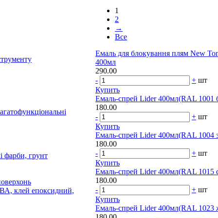
1
2
→
Все
Емаль для блокування плям New Ton
струменту
400мл
290.00
-
+
шт
Купить
Емаль-спрей Lider 400мл(RAL 1001 
180.00
багатофункціональні
-
+
шт
Купить
Емаль-спрей Lider 400мл(RAL 1004 
180.00
-
+
шт
і фарби, грунт
Купить
Емаль-спрей Lider 400мл(RAL 1015 с
180.00
поверхонь
-
+
шт
ПВА, клей епоксидний,
Купить
Емаль-спрей Lider 400мл(RAL 1023 
180.00