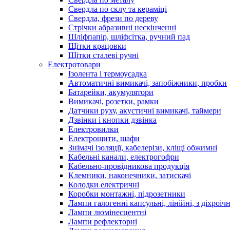
Свердла по склу та кераміці
Свердла, фрези по дереву
Стрічки абразивні нескінченні
Шліфпапір, шліфсітка, ручний пад
Щітки крацовки
Щітки сталеві ручні
Електротовари
Ізолента і термоусадка
Автоматичні вимикачі, запобіжники, пробки
Батарейки, акумулятори
Вимикачі, розетки, рамки
Датчики руху, акустичні вимикачі, таймери
Дзвінки і кнопки дзвінка
Електровилки
Електрощити, шафи
Знімачі ізоляції, кабелерізи, кліщі обжимні
Кабельні канали, електрогофри
Кабельно-провідникова продукція
Клемники, наконечники, затискачі
Колодки електричні
Коробки монтажні, підрозетники
Лампи галогенні капсульні, лінійні, з діхроі
Лампи люмінесцентні
Лампи рефлекторні