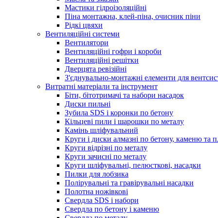
Мастики гідроізоляційні
Піна монтажна, клей-піна, очисник піни
Рідкі цвяхи
Вентиляційні системи
Вентилятори
Вентиляційні гофри і короби
Вентиляційні решітки
Дверцята ревізійні
З'єднувально-монтажні елементи для вентсис
Витратні матеріали та інструмент
Біти, бітотримачі та набори насадок
Диски пильні
Зубила SDS і коронки по бетону
Кільцеві пили і шарошки по металу
Камінь шліфувальний
Круги і диски алмазні по бетону, каменю та п
Круги відрізні по металу
Круги зачисні по металу
Круги шліфувальні, пелюсткові, насадки
Пилки для лобзика
Полірувальні та гравірувальні насадки
Полотна ножівкові
Свердла SDS і набори
Свердла по бетону і каменю
Свердла по металу