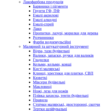
Лакофарбова продукція
Барвники і пігменти
Грунти ГФ, ПФ
Емалі акрилові
Емалі алкидні
Емалі-спрей
Лаки
Пропитки, лазурі, морилки для дерева
Розчинники
Фарби водоемульсійні
Малярний та штукатурний інструмент
Відра, тази будівельні
Валики, запаски, ручки для валиків
Гладилки
Кельми, кельми, ковші
Кисті малярські
Клинці, хрестики для плитки, СВП
Кюветкі
Міксери будівельні
Макловиці
Ножі, леза для ножів
Плівка захисна, тенти будівельні
Правила
Стрічки малярські, двосторонні, скотчи
Тертки шліфувальні