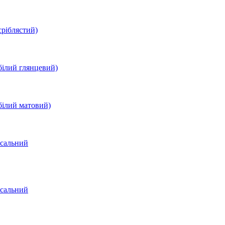
сріблястий)
білий глянцевий)
білий матовий)
рсальний
рсальний