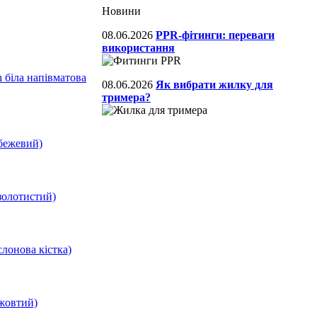
Новини
08.06.2026
PPR-фітинги: переваги
використання
 біла напівматова
08.06.2026
Як вибрати жилку для
тримера?
бежевий)
золотистий)
лонова кістка)
жовтий)