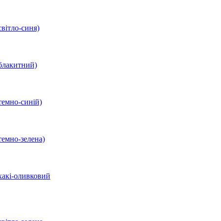
вітло-синя)
блакитний)
темно-синій)
темно-зелена)
хакі-оливковий