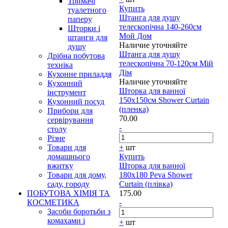
Тримачі
Купить
туалетного
Штанга для душу
паперу
телескопічна 140-260см
Шторки і
Мой Дом
штанги для
Наличие уточняйте
душу
Штанга для душу
Дрібна побутова
телескопічна 70-120см Мій
техніка
Дім
Кухонне приладдя
Наличие уточняйте
Кухонний
Шторка для ванної
інструмент
150х150см Shower Curtain
Кухонний посуд
(пленка)
Прибори для
70.00
сервірування
-
столу
Різне
Товари для
+
шт
домашнього
Купить
вжитку
Шторка для ванної
Товари для дому,
180х180 Peva Shower
саду, городу
Curtain (плівка)
ПОБУТОВА ХІМІЯ ТА
175.00
КОСМЕТИКА
-
Засоби боротьби з
комахами і
+
шт