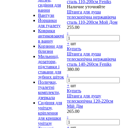
сталь 110-200см Feniks
сидіння для
Наличие уточняйте
ванни
Штанга для душа
Вантузи
телескопічна нержавіюча
Йоршики
сталь 110-200см Мой Дом
для туалету
255.00
Коврики
-
антиковзаючі
в ванну
+
шт
Корзини для
Купить
білизни
Штанга для душа
Мильниці,
телескопічна нержавіюча
дозатори,
сталь 140-260см Feniks
підставки і
380.00
стакани для
-
зубних щіток
Полички,
+
шт
туалетні
Купить
комплекти,
Штанга для душу
дзеркала
телескопічна 120-220см
Сидіння для
Мій Дім
унітазу,
265.00
кріплення
-
для кришки
унітазу
+
шт