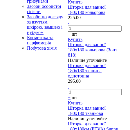
гризунами
Купить
Засоби особистої
Шторка для ванної
гігієни
180х180 кольорова
Засоби по догляду
225.00
за взуттям,
-
шкірою, замшею і
нубуком
+
шт
Косметика та
Купить
парфюмерія
Шторка для ванної
Побутова хімія
180х180 кольорова (Зонт
818)
Наличие уточняйте
Шторка для ванної
180х180 тканина
однотонна
295.00
-
+
шт
Купить
Шторка для ванної
180х180 тканьова
Наличие уточняйте
Шторка для ванної
180х180см (PEVA) Sunny