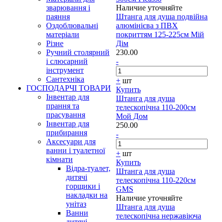
зварювання і
Наличие уточняйте
паяння
Штанга для душа подвійна
Оздоблювальні
алюмінієва з ПВХ
матеріали
покриттям 125-225см Мій
Різне
Дім
Ручний столярний
230.00
і слюсарний
-
інструмент
Сантехніка
+
шт
ГОСПОДАРЧІ ТОВАРИ
Купить
Інвентар для
Штанга для душа
прання та
телескопічна 110-200см
прасування
Мой Дом
Інвентар для
250.00
прибирання
-
Аксесуари для
ванни і туалетної
+
шт
кімнати
Купить
Відра-туалет,
Штанга для душа
дитячі
телескопічна 110-220см
горщики і
GMS
накладки на
Наличие уточняйте
унітаз
Штанга для душа
Ванни
телескопічна нержавіюча
дитячі,