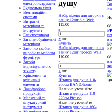
душу
електроінструмент
Во
Будівельна хімія
Ре
Вентиляційні
Набір кілець для шторки в
системи
Но
ванну 12шт білі Wela
Витратні
115.00
матеріали та
08
-
інструмент
PP
Електротовари
пе
+
шт
Загальнобудівельні
ви
Купить
матеріали
Набір кілець для шторки в
Замочно-скобяні
ванну 12шт прозорі Wela
вироби та меблева
110.00
08
фурнітура
-
ви
Засоби
жи
індивідуального
тр
захисту
+
шт
Кріплення та
Купить
кріпильні
Штанга для душа 110-
елементи
200см BANIOhome
Лакофарбова
Наличие уточняйте
продукція
Штанга для душа 110-
Малярний та
220см Picasso
штукатурний
Наличие уточняйте
інструмент
Штанга для душа 160-
Матеріали для
300см Picasso