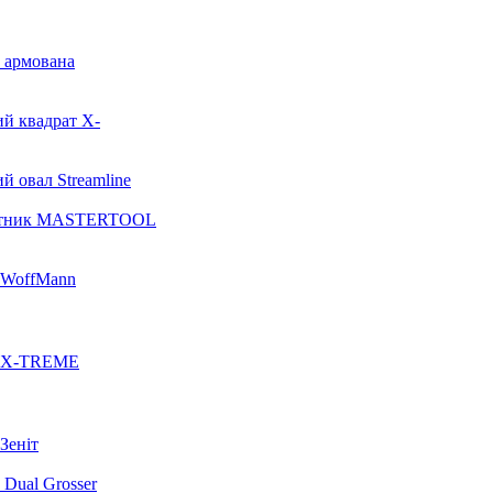
т армована
ий квадрат X-
й овал Streamline
икутник MASTERTOOL
а WoffMann
ка X-TREME
Зеніт
 Dual Grosser