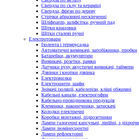
Свердла по склу та кераміці
Свердла, фрези по дереву
Стрічки абразивні нескінченні
Шліфпапір, шліфсітка, ручний пад
Щітки крацовки
Щітки сталеві ручні
Електротовари
Ізолента і термоусадка
Автоматичні вимикачі, запобіжники, пробки
Батарейки, акумулятори
Вимикачі, розетки, рамки
Датчики руху, акустичні вимикачі, таймери
Дзвінки і кнопки дзвінка
Електровилки
Електрощити, шафи
Знімачі ізоляції, кабелерізи, кліщі обжимні
Кабельні канали, електрогофри
Кабельно-провідникова продукція
Клемники, наконечники, затискачі
Колодки електричні
Коробки монтажні, підрозетники
Лампи галогенні капсульні, лінійні, з діхроі
Лампи люмінесцентні
Лампи рефлекторні