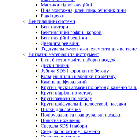
Мастики гідроізоляційні
Піна монтажна, клей-піна, очисник піни
Рідкі цвяхи
Вентиляційні системи
Вентилятори
Вентиляційні гофри і короби
Вентиляційні решітки
Дверцята ревізійні
З'єднувально-монтажні елементи для вентсис
Витратні матеріали та інструмент
Біти, бітотримачі та набори насадок
Диски пильні
Зубила SDS і коронки по бетону
Кільцеві пили і шарошки по металу
Камінь шліфувальний
Круги і диски алмазні по бетону, каменю та п
Круги відрізні по металу
Круги зачисні по металу
Круги шліфувальні, пелюсткові, насадки
Пилки для лобзика
Полірувальні та гравірувальні насадки
Полотна ножівкові
Свердла SDS і набори
Свердла по бетону і каменю
Свердла по металу