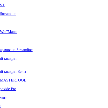
 ST
Streamline
а WoffMann
армована Streamline
ий квадрат
й квадрат Зеніт
чка MASTERTOOL
poxide Pro
енит
k