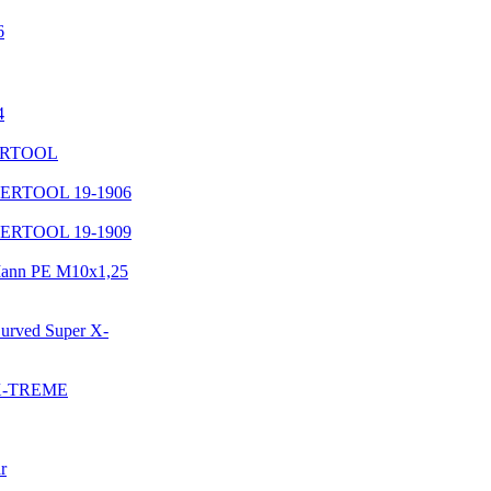
6
4
TERTOOL
TERTOOL 19-1906
TERTOOL 19-1909
ann PE M10x1,25
urved Super X-
 X-TREME
r