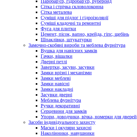
Паробар'єр, гідробар'єр, руберойд
Сітка і стрічка скловолоконна
Сітка металева
Суміші для підлог і гідроізоляції
Суміші кладочні та ремонтні
Фуга для плитки
Цемент, пісок, вапно, крейда, гіпс, щебінь
Шпаклівки, штукатурки
Замочно-скобяні вироби та меблева фурнітура
Вушка для навісних замків
Гачки, вішалки
Дверні петлі
Завертки, засуви, засувки
Замки врізні і механізми
Замки меблеві
Замки навісні
Замки накладні
Засувки дверні
Меблева фурнітура
Ручки декоративні
Серцевини для замків
Упори, доводчики, вічка, номерки для дверей
Засоби індивідуального захисту
Маски і окуляри захисні
Наколінники, навушники