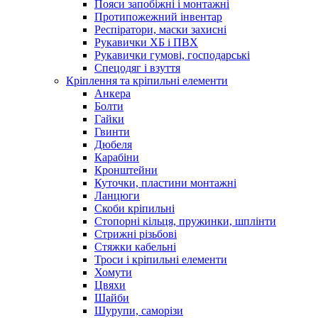
Пояси запобіжні і монтажні
Протипожежний інвентар
Респіратори, маски захисні
Рукавички ХБ і ПВХ
Рукавички гумові, господарські
Спецодяг і взуття
Кріплення та кріпильні елементи
Анкера
Болти
Гайки
Гвинти
Дюбеля
Карабіни
Кронштейни
Куточки, пластини монтажні
Ланцюги
Скоби кріпильні
Стопорні кільця, пружинки, шплінти
Стрижні різьбові
Стяжки кабельні
Троси і кріпильні елементи
Хомути
Цвяхи
Шайби
Шурупи, саморізи