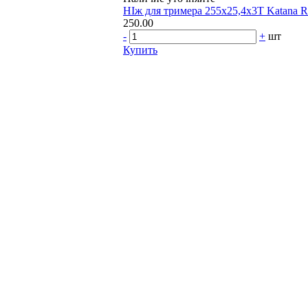
НІж для тримера 255х25,4х3Т Katana R
250.00
-
+
шт
Купить