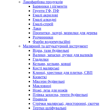
Лакофарбова продукція
Барвники і пігменти
Грунти ГФ, ПФ
Емалі акрилові
Емалі алкидні
Емалі-спрей
Лаки
Пропитки, лазурі, морилки для дерева
Розчинники
Фарби водоемульсійні
Малярний та штукатурний інструмент
Відра, тази будівельні
Валики, запаски, ручки для валиків
Гладилки
Кельми, кельми, ковші
Кисті малярські
Клинці, хрестики для плитки, СВП
Кюветкі
Міксери будівельні
Макловиці
Ножі, леза для ножів
Плівка захисна, тенти будівельні
Правила
Стрічки малярські, двосторонні, скотчи
Тертки шліфувальні