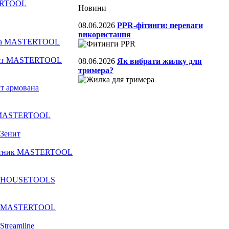
TERTOOL
Новини
08.06.2026
PPR-фітинги: переваги
використання
очка MASTERTOOL
драт MASTERTOOL
08.06.2026
Як вибрати жилку для
тримера?
ат армована
уг MASTERTOOL
 Зенит
икутник MASTERTOOL
чка HOUSETOOLS
чка MASTERTOOL
Streamline