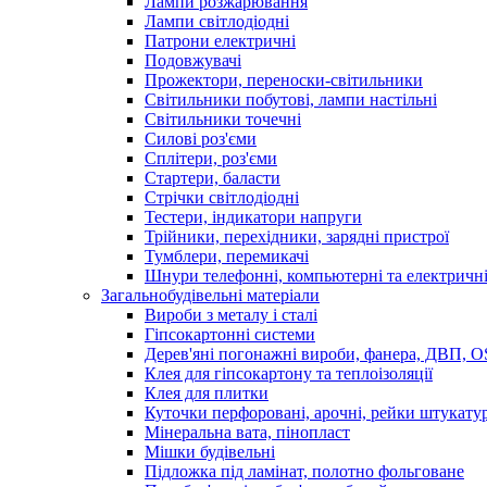
Лампи розжарювання
Лампи світлодіодні
Патрони електричні
Подовжувачі
Прожектори, переноски-світильники
Світильники побутові, лампи настільні
Світильники точечні
Силові роз'єми
Сплітери, роз'єми
Стартери, баласти
Стрічки світлодіодні
Тестери, індикатори напруги
Трійники, перехідники, зарядні пристрої
Тумблери, перемикачі
Шнури телефонні, компьютерні та електричн
Загальнобудівельні матеріали
Вироби з металу і сталі
Гіпсокартонні системи
Дерев'яні погонажні вироби, фанера, ДВП, 
Клея для гіпсокартону та теплоізоляції
Клея для плитки
Куточки перфоровані, арочні, рейки штукату
Мінеральна вата, пінопласт
Мішки будівельні
Підложка під ламінат, полотно фольговане