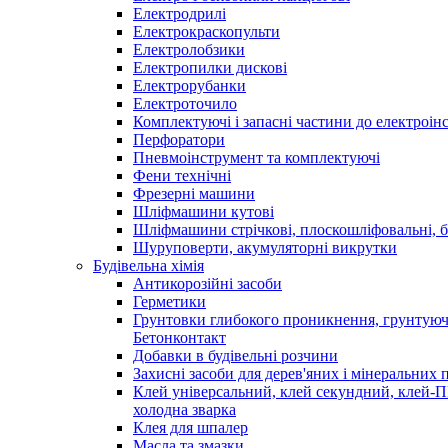
Електродрилі
Електрокраскопульти
Електролобзики
Електропилки дискові
Електрорубанки
Електроточило
Комплектуючі і запасні частини до електроін
Перфоратори
Пневмоінструмент та комплектуючі
Фени технічні
Фрезерні машини
Шліфмашини кутові
Шліфмашини стрічкові, плоскошліфовальні, 
Шуруповерти, акумуляторні викрутки
Будівельна хімія
Антикорозійні засоби
Герметики
Грунтовки глибокого проникнення, грунтуюч
Бетонконтакт
Добавки в будівельні розчини
Захисні засоби для дерев'яних і мінеральних 
Клей універсальний, клей секундний, клей-
холодна зварка
Клея для шпалер
Масла та змазки