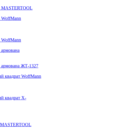
рат MASTERTOOL
т WoffMann
т WoffMann
т армована
т армована ЖТ-1327
ий квадрат WoffMann
ий квадрат X-
чка MASTERTOOL