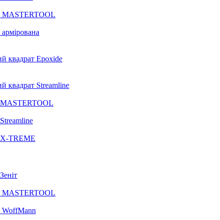
рат MASTERTOOL
 армірована
й квадрат Epoxide
й квадрат Streamline
чка MASTERTOOL
Streamline
ка X-TREME
Зеніт
рат MASTERTOOL
т WoffMann