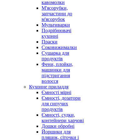
кавомолки
М'ясорубки,
запчастини до
м'ясорубок
Мультиварки
Подрібнювачі
кухонні
Праски
Соковижималки
Сушарка для
продуктів
Фени, плойки,
машинки для
підстригання
волосся
Кухонне приладдя
Ємності мірні
Ємності, дозатори
для сипучих
продуктів
Ємності, судки,
контейнери харчові
Дошки обробні
Йоршики для
пляшок, сіточки і