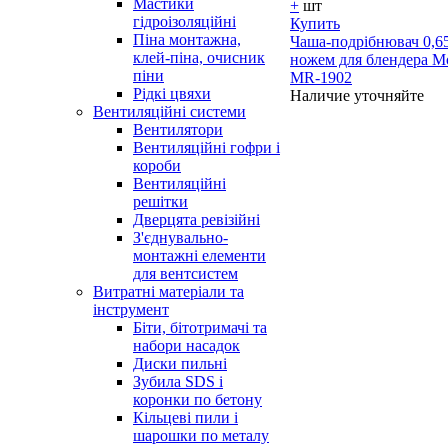
Мастики
+
шт
гідроізоляційні
Купить
Піна монтажна,
Чаша-подрібнювач 0,65
клей-піна, очисник
ножем для блендера M
піни
MR-1902
Рідкі цвяхи
Наличие уточняйте
Вентиляційні системи
Вентилятори
Вентиляційні гофри і
короби
Вентиляційні
решітки
Дверцята ревізійні
З'єднувально-
монтажні елементи
для вентсистем
Витратні матеріали та
інструмент
Біти, бітотримачі та
набори насадок
Диски пильні
Зубила SDS і
коронки по бетону
Кільцеві пили і
шарошки по металу