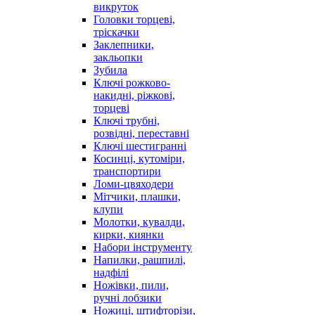
викруток
Головки торцеві,
тріскачки
Заклепники,
закльопки
Зубила
Ключі рожково-
накидні, ріжкові,
торцеві
Ключі трубні,
розвідні, переставні
Ключі шестигранні
Косинці, кутоміри,
транспортири
Ломи-цвяходери
Мітчики, плашки,
клупи
Молотки, кувалди,
кирки, киянки
Набори інструменту
Напилки, рашпилі,
надфілі
Ножівки, пили,
ручні лобзики
Ножиці, штифторізи,