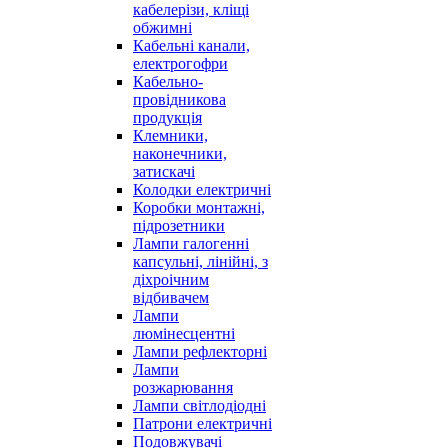
кабелерізи, кліщі
обжимні
Кабельні канали,
електрогофри
Кабельно-
провідникова
продукція
Клемники,
наконечники,
затискачі
Колодки електричні
Коробки монтажні,
підрозетники
Лампи галогенні
капсульні, лінійні, з
діхроічним
відбивачем
Лампи
люмінесцентні
Лампи рефлекторні
Лампи
розжарювання
Лампи світлодіодні
Патрони електричні
Подовжувачі