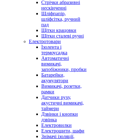
Стрічки абразивні
нескінченні
Шліфпапір,
шліфсітка, ручний
пад
Щітки крацовки
Щітки сталеві ручні
Електротовари
Ізолента і
термоусадка
Автоматичні
вимикачі,
запобіжники, пробки
Батарейки,
акумулятори
Вимикачі, розетки,
рамки
Датчики руху,
акустичні вимикачі,
таймери
Дзвінки і кнопки
дзвінка
Електровилки
Електрощити, шафи
Знімачі ізоляції,