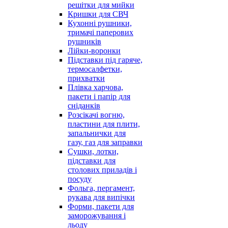
решітки для мийки
Кришки для СВЧ
Кухонні рушники,
тримачі паперових
рушників
Лійки-воронки
Підставки під гаряче,
термосалфетки,
прихватки
Плівка харчова,
пакети і папір для
сніданків
Розсікачі вогню,
пластини для плити,
запальнички для
газу, газ для заправки
Сушки, лотки,
підставки для
столових приладів і
посуду
Фольга, пергамент,
рукава для випічки
Форми, пакети для
заморожування і
льоду