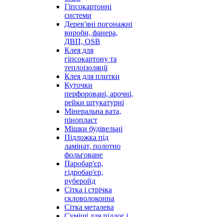
Гіпсокартонні
системи
Дерев'яні погонажні
вироби, фанера,
ДВП, OSB
Клея для
гіпсокартону та
теплоізоляції
Клея для плитки
Куточки
перфоровані, арочні,
рейки штукатурні
Мінеральна вата,
пінопласт
Мішки будівельні
Підложка під
ламінат, полотно
фольговане
Паробар'єр,
гідробар'єр,
руберойд
Сітка і стрічка
скловолоконна
Сітка металева
Суміші для підлог і