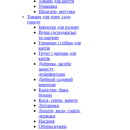
Товари для шиття
Упаковка
Шпагати, мотузки
Товари для дому, саду,
городу
Інвентар для поливу
Відра господарські
та харчові
Горщики і стійки для
квітів
Грунт і дренаж для
квітів
Добрива, засоби
захисту,
дезінфектори
Дрібний садовий
інвентар
Каністри, баки,
бідони
Коси, серпи, мачете
Ліхтарики
Лопати, вила, граблі,
держаки
Насіння
Обприскувачі,