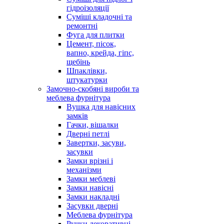
гідроізоляції
Суміші кладочні та
ремонтні
Фуга для плитки
Цемент, пісок,
вапно, крейда, гіпс,
щебінь
Шпаклівки,
штукатурки
Замочно-скобяні вироби та
меблева фурнітура
Вушка для навісних
замків
Гачки, вішалки
Дверні петлі
Завертки, засуви,
засувки
Замки врізні і
механізми
Замки меблеві
Замки навісні
Замки накладні
Засувки дверні
Меблева фурнітура
Ручки декоративні