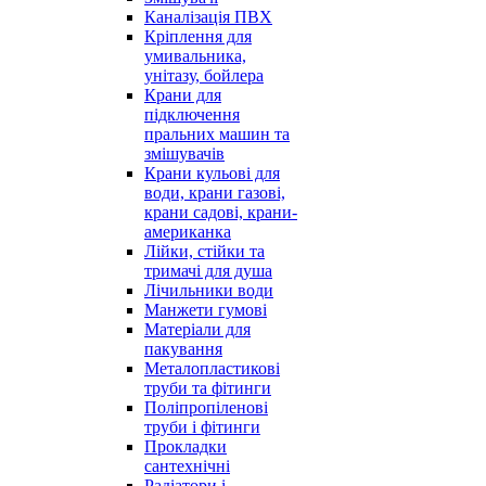
Каналізація ПВХ
Кріплення для
умивальника,
унітазу, бойлера
Крани для
підключення
пральних машин та
змішувачів
Крани кульові для
води, крани газові,
крани садові, крани-
американка
Лійки, стійки та
тримачі для душа
Лічильники води
Манжети гумові
Матеріали для
пакування
Металопластикові
труби та фітинги
Поліпропіленові
труби і фітинги
Прокладки
сантехнічні
Радіатори і