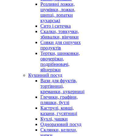
Розливні ложки,
шумівки, ложки,
щипці, лопатки
кухарські
Сито і ситечка
Скалки, товкучки,
збивалки, вінчики
Совки для сипучих
продуктів
Тертки, шинковки,
овочерізки,
подрібнювачі,
яйцерізки
Кухонний посуд
Вази для фруктів,
тортівниці,
креманки, цукерниці
Глечики, графіни,
пляшки, бутлі
Каструлі, ковші,
казани, гусятниці
Кухлі, чашки
Одноразовий посуд
Склянки, келихи,
чарки