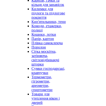
Карнізи, гачки та
кільця для занавісок
Килимки для
підлоги та підлогове
покриття
Кип'ятильники, тени
Комоди, етажерки,
полиці
Кошики, лотки
Папір, картон
Плівка самоклеюча
Поролон
Сітка москітна,
затіняюча,
світловідбиваючі
шторки
Сумки господарські,
кравчучки
Термометри,
гігрометри,
ареометри,
спиртометри
Товари для
утеплення вікон і
дверей