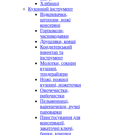
Хлібниці
Кухонний інструмент
Відкривачки,
штопори, ножі
консервні
Горіхоколи,
часникодавки
Друшляки, ковші
Кондитерський
інвентар та
інструмент
Молотки, сокири
кухонні,
тендерайзери
Ножі, ножиці
кухонні, ножеточки
Овочечистки,
рибочистки
Пельменниці,
вареничніци, ручні
пароварки
Пристосування для
консервації,
закаточні ключі,
банки, кришки