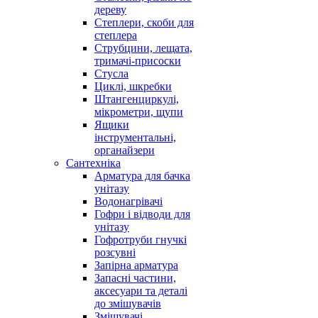
дереву
Степлери, скоби для
степлера
Струбцини, лещата,
тримачі-присоски
Стусла
Циклі, шкребки
Штангенциркулі,
мікрометри, щупи
Ящики
інструментальні,
органайзери
Сантехніка
Арматура для бачка
унітазу
Водонагрівачі
Гофри і відводи для
унітазу
Гофротруби гнучкі
розсувні
Запірна арматура
Запасні частини,
аксесуари та деталі
до змішувачів
Змішувачі