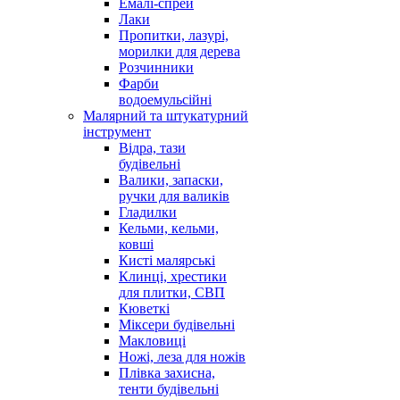
Емалі-спрей
Лаки
Пропитки, лазурі,
морилки для дерева
Розчинники
Фарби
водоемульсійні
Малярний та штукатурний
інструмент
Відра, тази
будівельні
Валики, запаски,
ручки для валиків
Гладилки
Кельми, кельми,
ковші
Кисті малярські
Клинці, хрестики
для плитки, СВП
Кюветкі
Міксери будівельні
Макловиці
Ножі, леза для ножів
Плівка захисна,
тенти будівельні