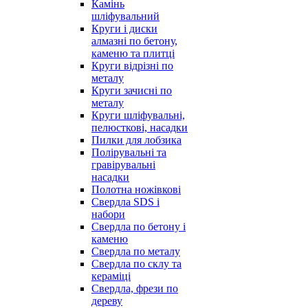
Камінь
шліфувальний
Круги і диски
алмазні по бетону,
каменю та плитці
Круги відрізні по
металу
Круги зачисні по
металу
Круги шліфувальні,
пелюсткові, насадки
Пилки для лобзика
Полірувальні та
гравірувальні
насадки
Полотна ножівкові
Свердла SDS і
набори
Свердла по бетону і
каменю
Свердла по металу
Свердла по склу та
кераміці
Свердла, фрези по
дереву