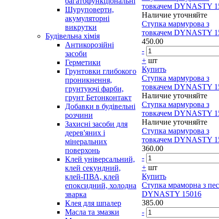
багатофункціональні
товкачем DYNASTY 1
Шуруповерти,
Наличие уточняйте
акумуляторні
Cтупка мармурова з
викрутки
товкачем DYNASTY 1
Будівельна хімія
450.00
Антикорозійні
-
засоби
+
шт
Герметики
Купить
Грунтовки глибокого
Cтупка мармурова з
проникнення,
товкачем DYNASTY 1
грунтуючі фарби,
Наличие уточняйте
грунт Бетонконтакт
Cтупка мармурова з
Добавки в будівельні
товкачем DYNASTY 1
розчини
Наличие уточняйте
Захисні засоби для
Cтупка мармурова з
дерев'яних і
товкачем DYNASTY 1
мінеральних
360.00
поверхонь
-
Клей універсальний,
+
шт
клей секундний,
Купить
клей-ПВА, клей
Ступка мраморна з пе
епоксидний, холодна
DYNASTY 15016
зварка
385.00
Клея для шпалер
Масла та змазки
-