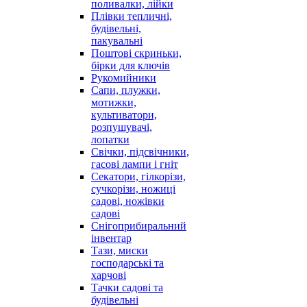
поливалки, лійки
Плівки тепличні,
будівельні,
пакувальні
Поштові скриньки,
бірки для ключів
Рукомийники
Сапи, плужки,
мотижки,
культиватори,
розпушувачі,
лопатки
Свічки, підсвічники,
гасові лампи і гніт
Секатори, гілкорізи,
сучкорізи, ножиці
садові, ножівки
садові
Снігоприбиральний
інвентар
Тази, миски
господарські та
харчові
Тачки садові та
будівельні