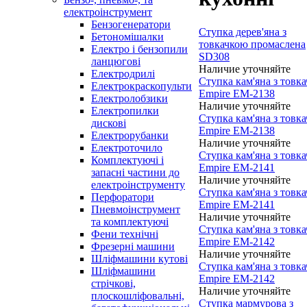
електроінструмент
Бензогенератори
Cтупка дерев'яна з
Бетономішалки
товкачкою промаслена
Електро і бензопили
SD308
ланцюгові
Наличие уточняйте
Електродрилі
Cтупка кам'яна з товк
Електрокраскопульти
Empire EM-2138
Електролобзики
Наличие уточняйте
Електропилки
Cтупка кам'яна з товк
дискові
Empire EM-2138
Електрорубанки
Наличие уточняйте
Електроточило
Cтупка кам'яна з товк
Комплектуючі і
Empire EM-2141
запасні частини до
Наличие уточняйте
електроінструменту
Cтупка кам'яна з товк
Перфоратори
Empire EM-2141
Пневмоінструмент
Наличие уточняйте
та комплектуючі
Cтупка кам'яна з товк
Фени технічні
Empire EM-2142
Фрезерні машини
Наличие уточняйте
Шліфмашини кутові
Cтупка кам'яна з товк
Шліфмашини
Empire EM-2142
стрічкові,
Наличие уточняйте
плоскошліфовальні,
Cтупка мармурова з