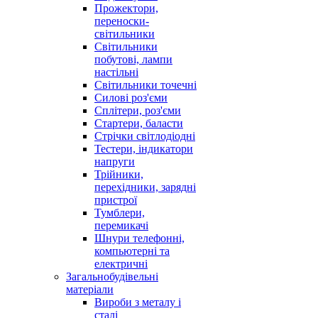
Прожектори,
переноски-
світильники
Світильники
побутові, лампи
настільні
Світильники точечні
Силові роз'єми
Сплітери, роз'єми
Стартери, баласти
Стрічки світлодіодні
Тестери, індикатори
напруги
Трійники,
перехідники, зарядні
пристрої
Тумблери,
перемикачі
Шнури телефонні,
компьютерні та
електричні
Загальнобудівельні
матеріали
Вироби з металу і
сталі