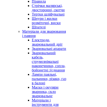
Правила
Стрічки малярські,
двосторонні, скотчи
Тертки шліфувальні
Шнури і жилки
розміточні, виски
Шпателі
Матеріали для зварювання
і паяння
Електроди,
зварювальний дріт
Зварювальні апарати
Зварювальний
кабель,
струмознімальні
наконечники, сопла,
бойонетні з'єднання
Лампи паяльні,
пальники, різаки, газ
в балоні
Маски і окуляри
зварника, скло
зварювальне
Матеріали і
інструменти для