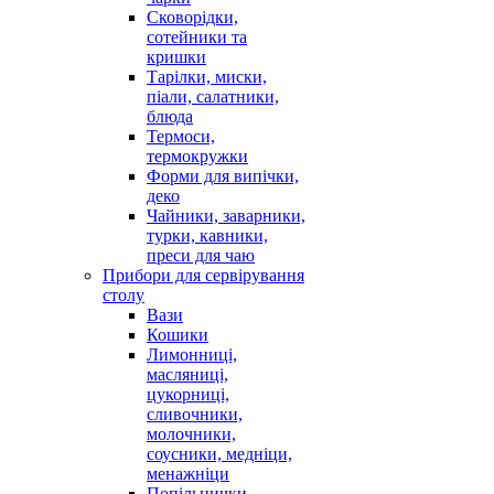
Сковорідки,
сотейники та
кришки
Тарілки, миски,
піали, салатники,
блюда
Термоси,
термокружки
Форми для випічки,
деко
Чайники, заварники,
турки, кавники,
преси для чаю
Прибори для сервірування
столу
Вази
Кошики
Лимонниці,
масляниці,
цукорниці,
сливочники,
молочники,
соусники, медніци,
менажніци
Попільнички