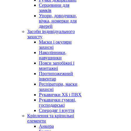
Серцевини для
замків
Упори, доводчики,
вічка, номерки для
дверей
Засоби індивідуального
захисту
Маски і окуляри
захисні
Наколінники,
навушники
Пояси запобіжні і
монтажні
Протипожежний
інвентар
Респіратори, маски
захисні
Рукавички ХБ і ПВХ
Рукавички гумові,
господарські
Спецодяг і взуття
Кріплення та кріпильні
елементи
Анкера