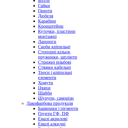
Болти
Гайки
Гвинти
Дюбеля
Карабіни
Кронштейни
Куточки, пластини
монтажні
Ланцюги
Скоби кріпильні
Стопорні кільця,
пружинки, шплінти
Стрижні різьбові
Стяжки кабельні
Троси і кріпильні
елементи
Хомути
Цвяхи
Шайби
Шурупи, саморізи
Лакофарбова продукція
Барвники і пігменти
Грунти ГФ, ПФ
Емалі акрилові
Емалі алкидні