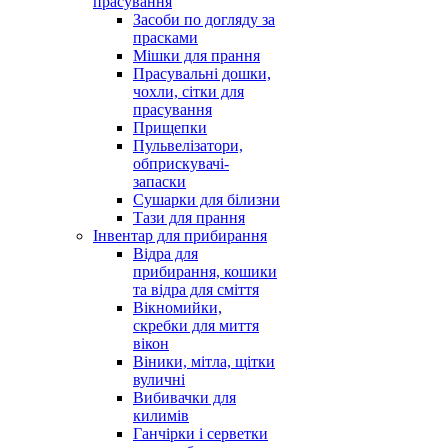
прасування
Засоби по догляду за
прасками
Мішки для прання
Прасувальні дошки,
чохли, сітки для
прасування
Прищепки
Пульвелізатори,
обприскувачі-
запаски
Сушарки для білизни
Тази для прання
Інвентар для прибирання
Відра для
прибирання, кошики
та відра для сміття
Вікномийки,
скребки для миття
вікон
Віники, мітла, щітки
вуличні
Вибивачки для
килимів
Ганчірки і серветки