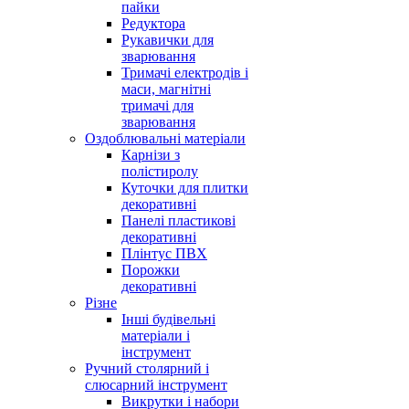
пайки
Редуктора
Рукавички для
зварювання
Тримачі електродів і
маси, магнітні
тримачі для
зварювання
Оздоблювальні матеріали
Карнізи з
полістиролу
Куточки для плитки
декоративні
Панелі пластикові
декоративні
Плінтус ПВХ
Порожки
декоративні
Різне
Інші будівельні
матеріали і
інструмент
Ручний столярний і
слюсарний інструмент
Викрутки і набори