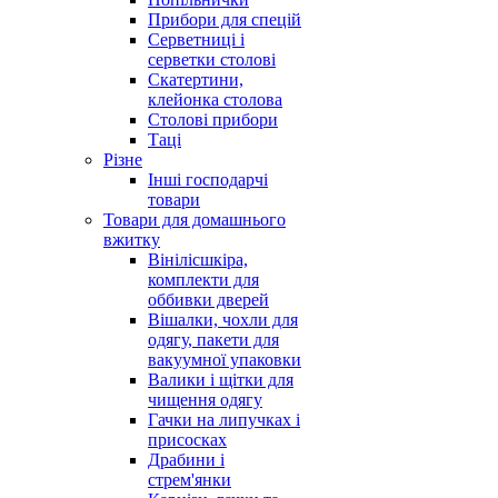
Прибори для спецій
Серветниці і
серветки столові
Скатертини,
клейонка столова
Столові прибори
Таці
Різне
Інші господарчі
товари
Товари для домашнього
вжитку
Вінілісшкіра,
комплекти для
оббивки дверей
Вішалки, чохли для
одягу, пакети для
вакуумної упаковки
Валики і щітки для
чищення одягу
Гачки на липучках і
присосках
Драбини і
стрем'янки