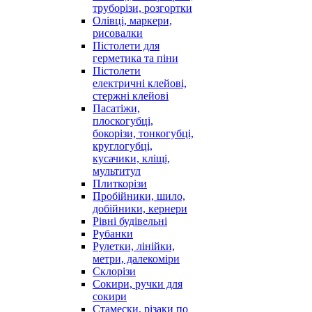
труборізи, розгортки
Олівці, маркери,
рисовалки
Пістолети для
герметика та піни
Пістолети
електричні клейові,
стержні клейові
Пасатіжи,
плоскогубці,
бокорізи, тонкогубці,
круглогубці,
кусачики, кліщі,
мультитул
Плиткорізи
Пробійники, шило,
добійники, кернери
Рівні будівельні
Рубанки
Рулетки, лінійки,
метри, далекоміри
Склорізи
Сокири, ручки для
сокири
Стамески, різаки по