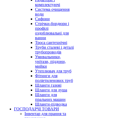
комплектуючі
Система очищення
води
Сифони
Стрічки-бордюри і
профілі
оздоблювальні для
ванни
Троса сантехнічні
Труби сталеві і деталі
трубопроводів
Умивальники,
унітази, піддони,
мийки
Утеплювач для труб
Фітинги для
поліетиленових труб
Шланги газові
Шланги для душа
Шланги для
пральних машин
Шланги-підводка
ГОСПОДАРЧІ ТОВАРИ
Інвентар для прання та