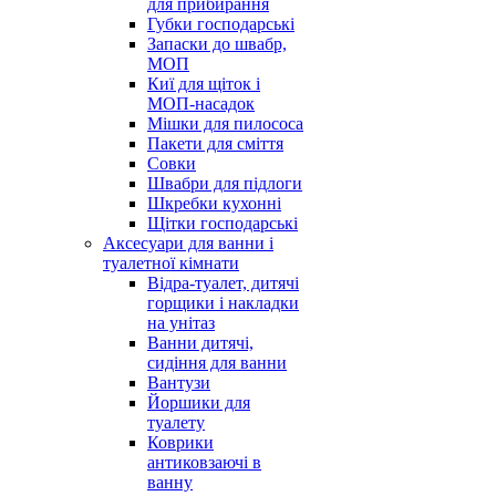
для прибирання
Губки господарські
Запаски до швабр,
МОП
Киї для щіток і
МОП-насадок
Мішки для пилососа
Пакети для сміття
Совки
Швабри для підлоги
Шкребки кухонні
Щітки господарські
Аксесуари для ванни і
туалетної кімнати
Відра-туалет, дитячі
горщики і накладки
на унітаз
Ванни дитячі,
сидіння для ванни
Вантузи
Йоршики для
туалету
Коврики
антиковзаючі в
ванну