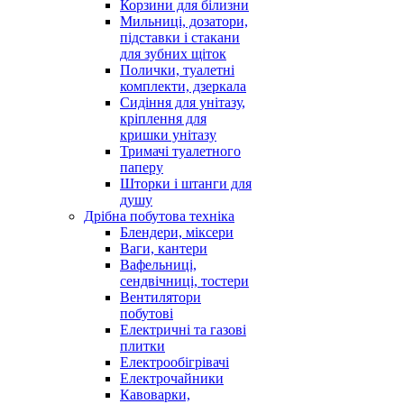
Корзини для білизни
Мильниці, дозатори,
підставки і стакани
для зубних щіток
Полички, туалетні
комплекти, дзеркала
Сидіння для унітазу,
кріплення для
кришки унітазу
Тримачі туалетного
паперу
Шторки і штанги для
душу
Дрібна побутова техніка
Блендери, міксери
Ваги, кантери
Вафельниці,
сендвічниці, тостери
Вентилятори
побутові
Електричні та газові
плитки
Електрообігрівачі
Електрочайники
Кавоварки,