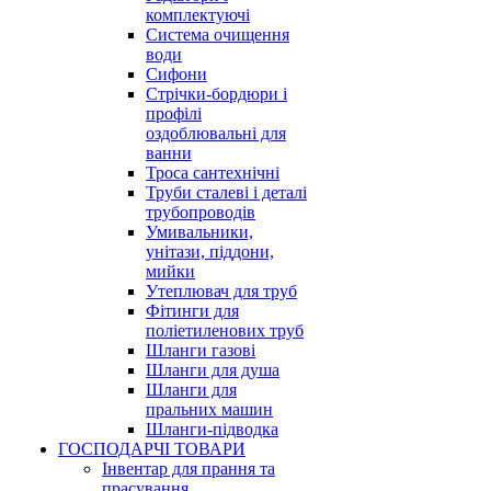
комплектуючі
Система очищення
води
Сифони
Стрічки-бордюри і
профілі
оздоблювальні для
ванни
Троса сантехнічні
Труби сталеві і деталі
трубопроводів
Умивальники,
унітази, піддони,
мийки
Утеплювач для труб
Фітинги для
поліетиленових труб
Шланги газові
Шланги для душа
Шланги для
пральних машин
Шланги-підводка
ГОСПОДАРЧІ ТОВАРИ
Інвентар для прання та
прасування