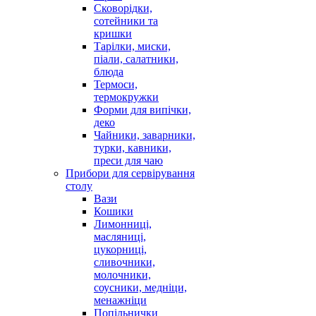
Сковорідки,
сотейники та
кришки
Тарілки, миски,
піали, салатники,
блюда
Термоси,
термокружки
Форми для випічки,
деко
Чайники, заварники,
турки, кавники,
преси для чаю
Прибори для сервірування
столу
Вази
Кошики
Лимонниці,
масляниці,
цукорниці,
сливочники,
молочники,
соусники, медніци,
менажніци
Попільнички