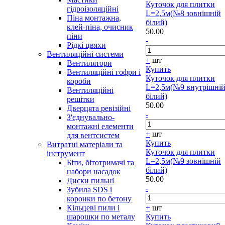
Куточок для плитки
гідроізоляційні
L=2,5м(№8 зовнішній
Піна монтажна,
білий)
клей-піна, очисник
50.00
піни
-
Рідкі цвяхи
Вентиляційні системи
+
шт
Вентилятори
Купить
Вентиляційні гофри і
Куточок для плитки
короби
L=2,5м(№9 внутрішні
Вентиляційні
білий)
решітки
50.00
Дверцята ревізійні
-
З'єднувально-
монтажні елементи
+
шт
для вентсистем
Купить
Витратні матеріали та
Куточок для плитки
інструмент
L=2,5м(№9 зовнішній
Біти, бітотримачі та
білий)
набори насадок
50.00
Диски пильні
-
Зубила SDS і
коронки по бетону
Кільцеві пили і
+
шт
шарошки по металу
Купить