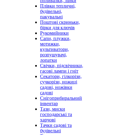
поливалки, лійки
Плівки тепличні,
будівельні,
пакувальні
Поштові скриньки,
бірки для ключів
Рукомийники
Сапи, плужки,
мотижки,
культиватори,
розпушувачі,
лопатки
Свічки, підсвічники,
гасові лампи і гніт
Секатори, гілкорізи,
сучкорізи, ножиці
садові, ножівки
садові
Снігоприбиральний
інвентар
Тази, миски
господарські та
харчові
Тачки садові та
будівельні