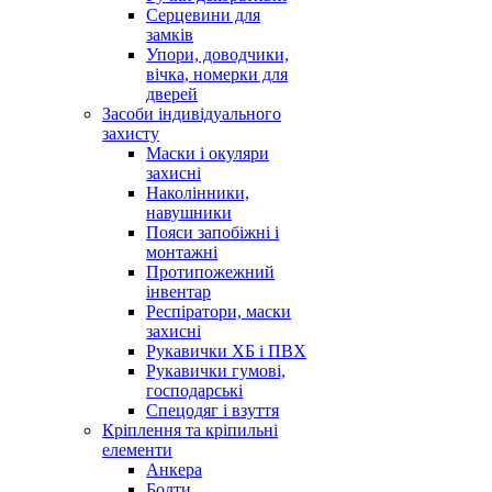
Серцевини для
замків
Упори, доводчики,
вічка, номерки для
дверей
Засоби індивідуального
захисту
Маски і окуляри
захисні
Наколінники,
навушники
Пояси запобіжні і
монтажні
Протипожежний
інвентар
Респіратори, маски
захисні
Рукавички ХБ і ПВХ
Рукавички гумові,
господарські
Спецодяг і взуття
Кріплення та кріпильні
елементи
Анкера
Болти