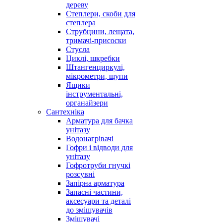
дереву
Степлери, скоби для
степлера
Струбцини, лещата,
тримачі-присоски
Стусла
Циклі, шкребки
Штангенциркулі,
мікрометри, щупи
Ящики
інструментальні,
органайзери
Сантехніка
Арматура для бачка
унітазу
Водонагрівачі
Гофри і відводи для
унітазу
Гофротруби гнучкі
розсувні
Запірна арматура
Запасні частини,
аксесуари та деталі
до змішувачів
Змішувачі