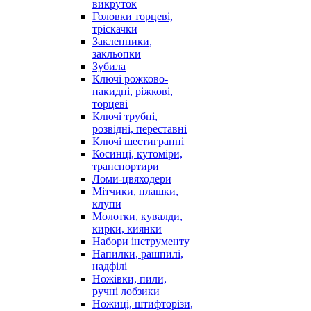
викруток
Головки торцеві,
тріскачки
Заклепники,
закльопки
Зубила
Ключі рожково-
накидні, ріжкові,
торцеві
Ключі трубні,
розвідні, переставні
Ключі шестигранні
Косинці, кутоміри,
транспортири
Ломи-цвяходери
Мітчики, плашки,
клупи
Молотки, кувалди,
кирки, киянки
Набори інструменту
Напилки, рашпилі,
надфілі
Ножівки, пили,
ручні лобзики
Ножиці, штифторізи,