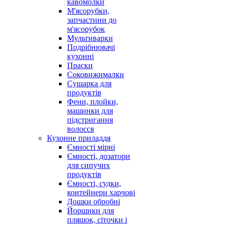
кавомолки
М'ясорубки,
запчастини до
м'ясорубок
Мультиварки
Подрібнювачі
кухонні
Праски
Соковижималки
Сушарка для
продуктів
Фени, плойки,
машинки для
підстригання
волосся
Кухонне приладдя
Ємності мірні
Ємності, дозатори
для сипучих
продуктів
Ємності, судки,
контейнери харчові
Дошки обробні
Йоршики для
пляшок, сіточки і