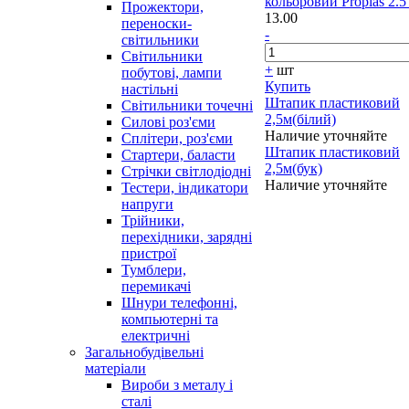
кольоровий Proplas 2.5
Прожектори,
13.00
переноски-
-
світильники
Світильники
+
шт
побутові, лампи
Купить
настільні
Штапик пластиковий
Світильники точечні
2,5м(білий)
Силові роз'єми
Наличие уточняйте
Сплітери, роз'єми
Штапик пластиковий
Стартери, баласти
2,5м(бук)
Стрічки світлодіодні
Наличие уточняйте
Тестери, індикатори
напруги
Трійники,
перехідники, зарядні
пристрої
Тумблери,
перемикачі
Шнури телефонні,
компьютерні та
електричні
Загальнобудівельні
матеріали
Вироби з металу і
сталі