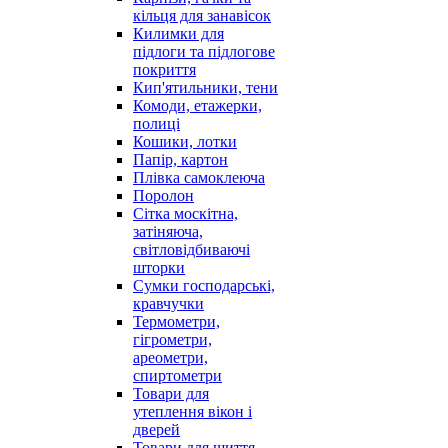
кільця для занавісок
Килимки для
підлоги та підлогове
покриття
Кип'ятильники, тени
Комоди, етажерки,
полиці
Кошики, лотки
Папір, картон
Плівка самоклеюча
Поролон
Сітка москітна,
затіняюча,
світловідбиваючі
шторки
Сумки господарські,
кравчучки
Термометри,
гігрометри,
ареометри,
спиртометри
Товари для
утеплення вікон і
дверей
Товари для шиття