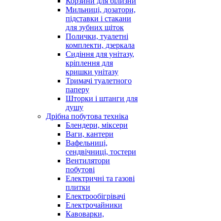
Корзини для білизни
Мильниці, дозатори,
підставки і стакани
для зубних щіток
Полички, туалетні
комплекти, дзеркала
Сидіння для унітазу,
кріплення для
кришки унітазу
Тримачі туалетного
паперу
Шторки і штанги для
душу
Дрібна побутова техніка
Блендери, міксери
Ваги, кантери
Вафельниці,
сендвічниці, тостери
Вентилятори
побутові
Електричні та газові
плитки
Електрообігрівачі
Електрочайники
Кавоварки,