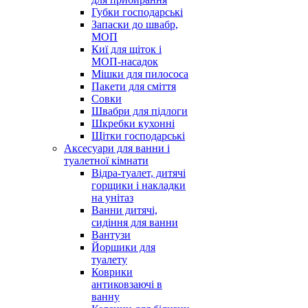
Губки господарські
Запаски до швабр,
МОП
Киї для щіток і
МОП-насадок
Мішки для пилососа
Пакети для сміття
Совки
Швабри для підлоги
Шкребки кухонні
Щітки господарські
Аксесуари для ванни і
туалетної кімнати
Відра-туалет, дитячі
горщики і накладки
на унітаз
Ванни дитячі,
сидіння для ванни
Вантузи
Йоршики для
туалету
Коврики
антиковзаючі в
ванну