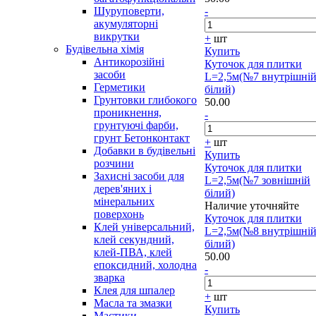
Шуруповерти,
-
акумуляторні
викрутки
+
шт
Будівельна хімія
Купить
Антикорозійні
Куточок для плитки
засоби
L=2,5м(№7 внутрішні
Герметики
білий)
Грунтовки глибокого
50.00
проникнення,
-
грунтуючі фарби,
грунт Бетонконтакт
+
шт
Добавки в будівельні
Купить
розчини
Куточок для плитки
Захисні засоби для
L=2,5м(№7 зовнішній
дерев'яних і
білий)
мінеральних
Наличие уточняйте
поверхонь
Куточок для плитки
Клей універсальний,
L=2,5м(№8 внутрішні
клей секундний,
білий)
клей-ПВА, клей
50.00
епоксидний, холодна
-
зварка
Клея для шпалер
+
шт
Масла та змазки
Купить
Мастики