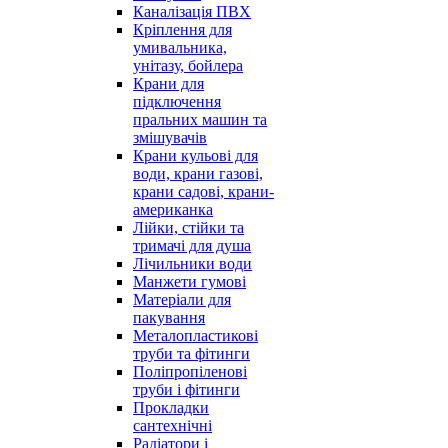
Каналізація ПВХ
Кріплення для
умивальника,
унітазу, бойлера
Крани для
підключення
пральних машин та
змішувачів
Крани кульові для
води, крани газові,
крани садові, крани-
американка
Лійки, стійки та
тримачі для душа
Лічильники води
Манжети гумові
Матеріали для
пакування
Металопластикові
труби та фітинги
Поліпропіленові
труби і фітинги
Прокладки
сантехнічні
Радіатори і