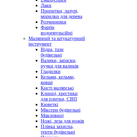
Лаки
Пропитки, лазурі,
морилки для дерева
Розчинники
Фарби
водоемульсійні
Малярний та штукатурний
інструмент
Відра, тази
будівельні
Валики, запаски,
ручки для валиків
Гладилки
Кельми, кельми,
ковші
Кисті малярські
Клинці, хрестики
для плитки, СВП
Кюветкі
Міксери будівельні
Макловиці
Ножі, леза для ножів
Плівка захисна,
тенти будівельні