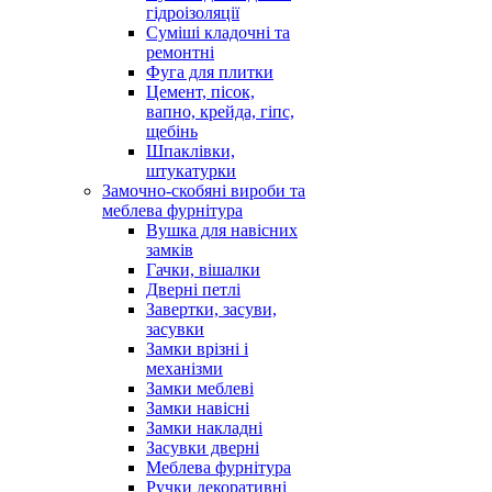
гідроізоляції
Суміші кладочні та
ремонтні
Фуга для плитки
Цемент, пісок,
вапно, крейда, гіпс,
щебінь
Шпаклівки,
штукатурки
Замочно-скобяні вироби та
меблева фурнітура
Вушка для навісних
замків
Гачки, вішалки
Дверні петлі
Завертки, засуви,
засувки
Замки врізні і
механізми
Замки меблеві
Замки навісні
Замки накладні
Засувки дверні
Меблева фурнітура
Ручки декоративні