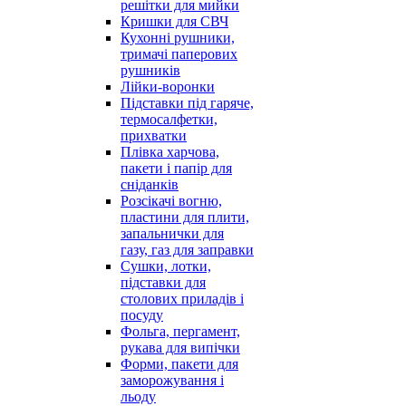
решітки для мийки
Кришки для СВЧ
Кухонні рушники,
тримачі паперових
рушників
Лійки-воронки
Підставки під гаряче,
термосалфетки,
прихватки
Плівка харчова,
пакети і папір для
сніданків
Розсікачі вогню,
пластини для плити,
запальнички для
газу, газ для заправки
Сушки, лотки,
підставки для
столових приладів і
посуду
Фольга, пергамент,
рукава для випічки
Форми, пакети для
заморожування і
льоду