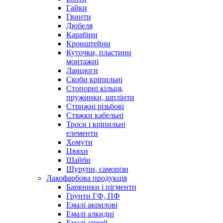
Гайки
Гвинти
Дюбеля
Карабіни
Кронштейни
Куточки, пластини
монтажні
Ланцюги
Скоби кріпильні
Стопорні кільця,
пружинки, шплінти
Стрижні різьбові
Стяжки кабельні
Троси і кріпильні
елементи
Хомути
Цвяхи
Шайби
Шурупи, саморізи
Лакофарбова продукція
Барвники і пігменти
Грунти ГФ, ПФ
Емалі акрилові
Емалі алкидні
Емалі-спрей