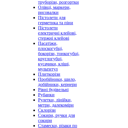
труборізи, розгортки
Олівці, маркери,
рисовалки
Пістолети для
герметика та піни
Пістолети
електричні клейові,
стержні клейові
Пасатіжи,
плоскогубці,
бокорізи, тонкогубці,
круглогубці,
кусачики, кліщі,
мультитул
Плиткорізи
Пробійники, шило,
добійники, кернери
Рівні будівельні
Рубанки
Рулетки, лінійки,
метри, далекоміри
Склорізи
Сокири, ручки для
сокири
Стамески, різаки по