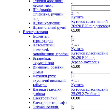
Стрічки абразивні
-
нескінченні
Шліфпапір,
+
шт
шліфсітка, ручний
Купить
пад
Куточок пластиковий
Щітки крацовки
20х20 Е20 під дерево(д
Щітки сталеві ручні
65.00
Електротовари
-
Ізолента і
термоусадка
+
шт
Автоматичні
Купить
вимикачі,
Куточок пластиковий
запобіжники, пробки
20х20 Е20 під
Батарейки,
дерево(махагон)
акумулятори
65.00
Вимикачі, розетки,
-
рамки
Датчики руху,
акустичні вимикачі,
+
шт
таймери
Купить
Дзвінки і кнопки
Куточок пластиковий
дзвінка
25х25 2,7м білий
Електровилки
60.00
Електрощити, шафи
-
Знімачі ізоляції,