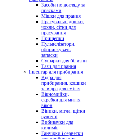
Засоби по догляду за
прасками
Мішки для прання
Прасувальні дошки,
чохли, сітки для
прасування
Прищепки
Пульвелізатори,
обприскувачі-
запаски
Сушарки для білизни
Тази для прання
Інвентар для прибирання
Відра для
прибирання, кошики
та відра для сміття
Вікномийки,
скребки для миття
вікон
Віники, мітла, щітки
вуличні
Вибивачки для
килимів
Ганчірки і серветки
для прибирання