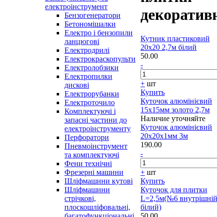
електроінструмент
декоратив
Бензогенератори
Бетономішалки
Електро і бензопили
Кутник пластиковий
ланцюгові
20х20 2,7м білий
Електродрилі
50.00
Електрокраскопульти
-
Електролобзики
Електропилки
+
шт
дискові
Купить
Електрорубанки
Куточок алюмінієвий
Електроточило
15х15мм золото 2,7м
Комплектуючі і
Наличие уточняйте
запасні частини до
Куточок алюмінієвий
електроінструменту
20х20х1мм 3м
Перфоратори
190.00
Пневмоінструмент
-
та комплектуючі
Фени технічні
Фрезерні машини
+
шт
Шліфмашини кутові
Купить
Шліфмашини
Куточок для плитки
стрічкові,
L=2,5м(№6 внутрішні
плоскошліфовальні,
білий)
багатофункціональні
50.00