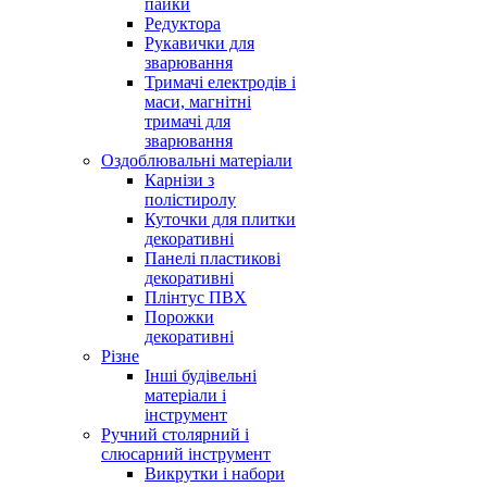
пайки
Редуктора
Рукавички для
зварювання
Тримачі електродів і
маси, магнітні
тримачі для
зварювання
Оздоблювальні матеріали
Карнізи з
полістиролу
Куточки для плитки
декоративні
Панелі пластикові
декоративні
Плінтус ПВХ
Порожки
декоративні
Різне
Інші будівельні
матеріали і
інструмент
Ручний столярний і
слюсарний інструмент
Викрутки і набори