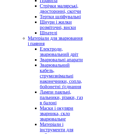
Правила
Стрічки малярські,
двосторонні, скотчи
Тертки шліфувальні
Шнури і жилки
розміточні, виски
Шпателі
Матеріали для зварювання
і паяння
Електроди,
зварювальний дріт
Зварювальні апарати
Зварювальний
кабель,
струмознімальні
наконечники, сопла,
бойонетні з'єднання
Лампи паяльні,
пальники, різаки, газ
в балоні
Маски і окуляри
зварника, скло
зварювальне
Матеріали і
інструменти для