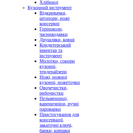
Хлібниці
Кухонний інструмент
Відкривачки,
штопори, ножі
консервні
Горіхоколи,
часникодавки
Друшляки, ковші
Кондитерський
інвентар та
інструмент
Молотки, сокири
кухонні,
тендерайзери
Ножі, ножиці
кухонні, ножеточки
Овочечистки,
рибочистки
Пельменниці,
вареничніци, ручні
пароварки
Пристосування для
консервації,
закаточні ключі,
банки, кришки