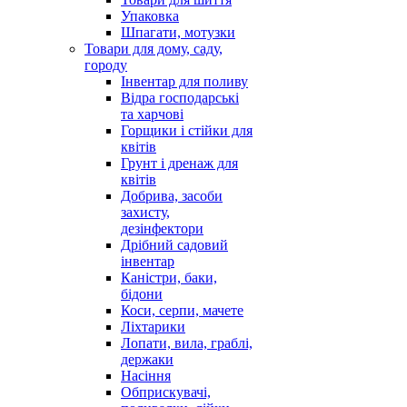
Упаковка
Шпагати, мотузки
Товари для дому, саду,
городу
Інвентар для поливу
Відра господарські
та харчові
Горщики і стійки для
квітів
Грунт і дренаж для
квітів
Добрива, засоби
захисту,
дезінфектори
Дрібний садовий
інвентар
Каністри, баки,
бідони
Коси, серпи, мачете
Ліхтарики
Лопати, вила, граблі,
держаки
Насіння
Обприскувачі,