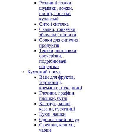
Розливні ложки,
шумівки, ложки,
щипці, лопатки
кухарські
Сито і ситечка
Скалки, товкучки,
збивалки, вінчики
Совки для сипучих
продуктів
Тертки, шинковки,
овочерізки,
подрібнювачі,
яйцерізки
Кухонний посуд
Вази для фруктів,
тортівниці,
креманки, цукерниці
Глечики, графіни,
пляшки, бутлі
Каструлі, ковші,
казани, гусятниці
Кухлі, чашки
Одноразовий посуд
Склянки, келихи,
чарки