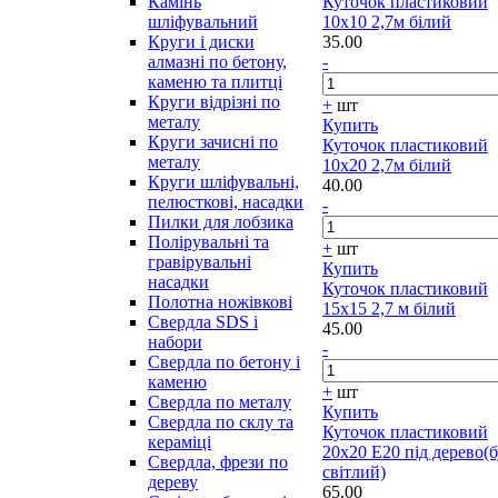
Камінь
Куточок пластиковий
шліфувальний
10х10 2,7м білий
Круги і диски
35.00
алмазні по бетону,
-
каменю та плитці
Круги відрізні по
+
шт
металу
Купить
Круги зачисні по
Куточок пластиковий
металу
10х20 2,7м білий
Круги шліфувальні,
40.00
пелюсткові, насадки
-
Пилки для лобзика
Полірувальні та
+
шт
гравірувальні
Купить
насадки
Куточок пластиковий
Полотна ножівкові
15х15 2,7 м білий
Свердла SDS і
45.00
набори
-
Свердла по бетону і
каменю
+
шт
Свердла по металу
Купить
Свердла по склу та
Куточок пластиковий
кераміці
20х20 Е20 під дерево(
Свердла, фрези по
світлий)
дереву
65.00