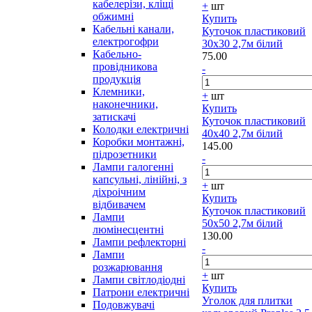
кабелерізи, кліщі
+
шт
обжимні
Купить
Кабельні канали,
Куточок пластиковий
електрогофри
30х30 2,7м білий
Кабельно-
75.00
провідникова
-
продукція
Клемники,
+
шт
наконечники,
Купить
затискачі
Куточок пластиковий
Колодки електричні
40х40 2,7м білий
Коробки монтажні,
145.00
підрозетники
-
Лампи галогенні
капсульні, лінійні, з
+
шт
діхроічним
Купить
відбивачем
Куточок пластиковий
Лампи
50х50 2,7м білий
люмінесцентні
130.00
Лампи рефлекторні
-
Лампи
розжарювання
+
шт
Лампи світлодіодні
Купить
Патрони електричні
Уголок для плитки
Подовжувачі