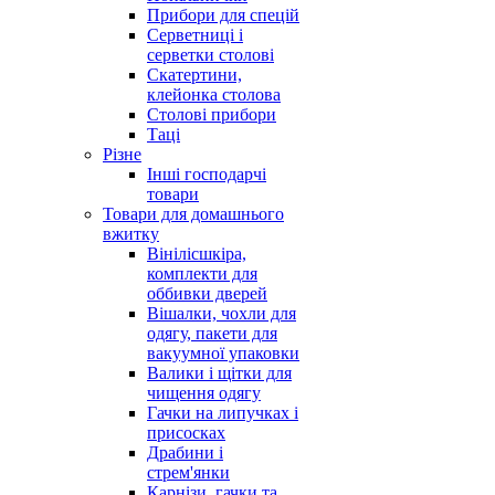
Прибори для спецій
Серветниці і
серветки столові
Скатертини,
клейонка столова
Столові прибори
Таці
Різне
Інші господарчі
товари
Товари для домашнього
вжитку
Вінілісшкіра,
комплекти для
оббивки дверей
Вішалки, чохли для
одягу, пакети для
вакуумної упаковки
Валики і щітки для
чищення одягу
Гачки на липучках і
присосках
Драбини і
стрем'янки
Карнізи, гачки та