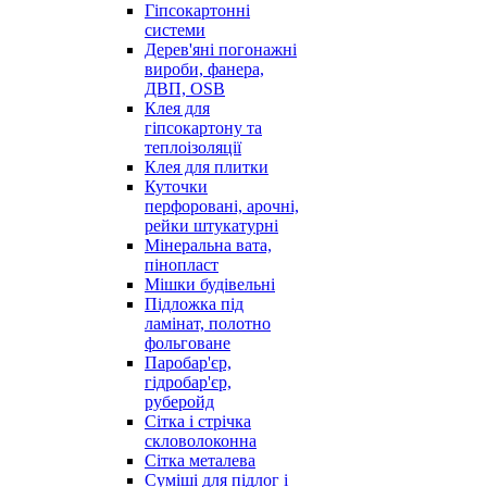
Гіпсокартонні
системи
Дерев'яні погонажні
вироби, фанера,
ДВП, OSB
Клея для
гіпсокартону та
теплоізоляції
Клея для плитки
Куточки
перфоровані, арочні,
рейки штукатурні
Мінеральна вата,
пінопласт
Мішки будівельні
Підложка під
ламінат, полотно
фольговане
Паробар'єр,
гідробар'єр,
руберойд
Сітка і стрічка
скловолоконна
Сітка металева
Суміші для підлог і