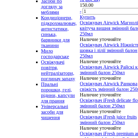
Засоби по
150.00
догляду за
-
меблями
Купить
Кондиціонери,
Освіжувач Airwick Магнолі
підкрохмалювач,
квітуча вишня змінний бал
антистатики,
250мл
синька,
Наличие уточняйте
барвники для
Освіжувач Airwick Ніжніст
тканини
шовка і лілії змінний балон
Мило
250мл
господарське
Наличие уточняйте
Освіжувачі
Освіжувач Airwick Райскі к
повітря,
змінний балон 250мл
нейтралізатори,
Наличие уточняйте
поглинач запаху
Освіжувач Airwick Ранкова
Пральні
свіжість змінний балон 25
порошки, гелі,
Наличие уточняйте
рідини, капсули
Освіжувач iFresh delicate fl
для прання
змінний балон 250мл
Універсальні
Наличие уточняйте
засоби для
Освіжувач iFresh juice fruits
чищення
змінний балон 250мл
Наличие уточняйте
Освіжувач iFresh premium a