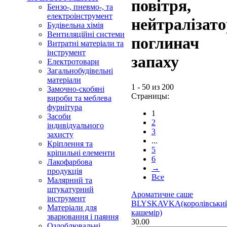
повітря,
Бензо-, пневмо-, та
електроінструмент
нейтралізато
Будівельна хімія
Вентиляційні системи
поглинач
Витратні матеріали та
інструмент
запаху
Електротовари
Загальнобудівельні
матеріали
1 - 50 из 200
Замочно-скобяні
Страницы:
вироби та меблева
фурнітура
1
Засоби
2
індивідуального
3
захисту
...
Кріплення та
5
кріпильні елементи
6
Лакофарбова
→
продукція
Все
Малярний та
штукатурний
Ароматичне саше
інструмент
BLYSKAVKA(королівськи
Матеріали для
кашемір)
зварювання і паяння
30.00
Оздоблювальні