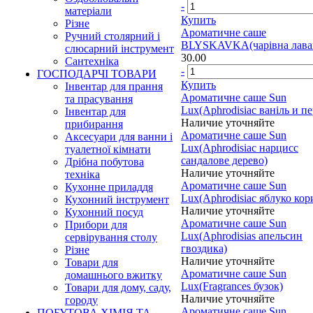
-
матеріали
Купить
Різне
Ароматичне саше
Ручний столярний і
BLYSKAVKA(чарівна лава
слюсарний інструмент
30.00
Сантехніка
-
ГОСПОДАРЧІ ТОВАРИ
Купить
Інвентар для прання
Ароматичне саше Sun
та прасування
Lux(Aphrodisiac ваніль и пе
Інвентар для
Наличие уточняйте
прибирання
Ароматичне саше Sun
Аксесуари для ванни і
Lux(Aphrodisiac нарцисс
туалетної кімнати
сандалове дерево)
Дрібна побутова
Наличие уточняйте
техніка
Ароматичне саше Sun
Кухонне приладдя
Lux(Aphrodisiac яблуко кор
Кухонний інструмент
Наличие уточняйте
Кухонний посуд
Ароматичне саше Sun
Прибори для
Lux(Aphrodisias апельсин
сервірування столу
гвоздика)
Різне
Наличие уточняйте
Товари для
Ароматичне саше Sun
домашнього вжитку
Lux(Fragrances бузок)
Товари для дому, саду,
Наличие уточняйте
городу
Ароматичне саше Sun
ПОБУТОВА ХІМІЯ ТА