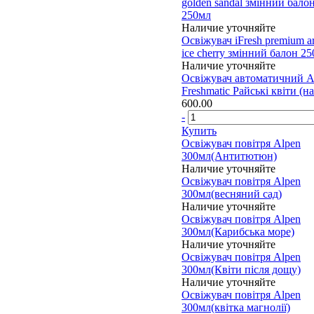
golden sandal змінний бало
250мл
Наличие уточняйте
Освіжувач iFresh premium a
ice cherry змінний балон 2
Наличие уточняйте
Освіжувач автоматичний A
Freshmatiс Райські квіти (на
600.00
-
Купить
Освіжувач повітря Alpen
300мл(Антитютюн)
Наличие уточняйте
Освіжувач повітря Alpen
300мл(весняний сад)
Наличие уточняйте
Освіжувач повітря Alpen
300мл(Карибська море)
Наличие уточняйте
Освіжувач повітря Alpen
300мл(Квіти після дощу)
Наличие уточняйте
Освіжувач повітря Alpen
300мл(квітка магнолії)