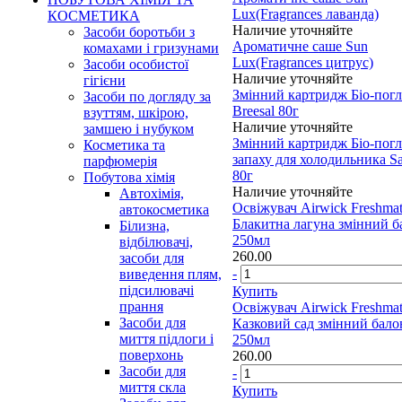
Lux(Fragrances лаванда)
КОСМЕТИКА
Наличие уточняйте
Засоби боротьби з
Ароматичне саше Sun
комахами і гризунами
Lux(Fragrances цитрус)
Засоби особистої
Наличие уточняйте
гігієни
Змінний картридж Біо-пог
Засоби по догляду за
Breesal 80г
взуттям, шкірою,
Наличие уточняйте
замшею і нубуком
Змінний картридж Біо-пог
Косметика та
запаху для холодильника Sa
парфюмерія
80г
Побутова хімія
Наличие уточняйте
Автохімія,
Освіжувач Airwick Freshmat
автокосметика
Блакитна лагуна змінний б
Білизна,
250мл
відбілювачі,
260.00
засоби для
-
виведення плям,
підсилювачі
Купить
прання
Освіжувач Airwick Freshmat
Засоби для
Казковий сад змінний бало
миття підлоги і
250мл
поверхонь
260.00
Засоби для
-
миття скла
Купить