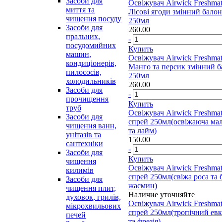
Засоби для
Освіжувач Airwick Freshmat
миття та
Лісові ягоди змінний балон
чищення посуду
250мл
Засоби для
260.00
пральних,
-
посудомийних
Купить
машин,
Освіжувач Airwick Freshmat
кондиціонерів,
Манго та персик змінний б
пилососів,
250мл
холодильників
260.00
Засоби для
-
прочищення
Купить
труб
Освіжувач Airwick Freshmat
Засоби для
спрей 250мл(освіжаюча ма
чищення ванн,
та лайм)
унітазів та
150.00
сантехніки
-
Засоби для
Купить
чищення
Освіжувач Airwick Freshmat
килимів
спрей 250мл(свіжа роса та 
Засоби для
жасмин)
чищення плит,
Наличие уточняйте
духовок, грилів,
Освіжувач Airwick Freshmat
мікрохвильових
спрей 250мл(тропічний евк
печей
та фрезія)