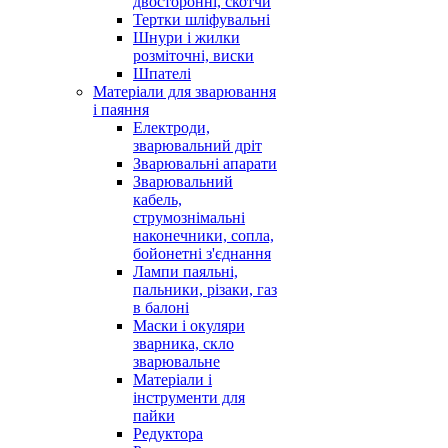
двосторонні, скотчи
Тертки шліфувальні
Шнури і жилки
розміточні, виски
Шпателі
Матеріали для зварювання
і паяння
Електроди,
зварювальний дріт
Зварювальні апарати
Зварювальний
кабель,
струмознімальні
наконечники, сопла,
бойонетні з'єднання
Лампи паяльні,
пальники, різаки, газ
в балоні
Маски і окуляри
зварника, скло
зварювальне
Матеріали і
інструменти для
пайки
Редуктора