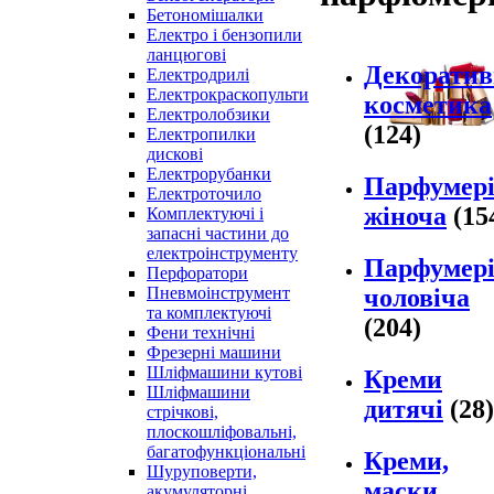
Бетономішалки
Електро і бензопили
ланцюгові
Декоратив
Електродрилі
Електрокраскопульти
косметика
Електролобзики
(124)
Електропилки
дискові
Електрорубанки
Парфумер
Електроточило
жіноча
(15
Комплектуючі і
запасні частини до
електроінструменту
Парфумер
Перфоратори
чоловіча
Пневмоінструмент
та комплектуючі
(204)
Фени технічні
Фрезерні машини
Шліфмашини кутові
Креми
Шліфмашини
дитячі
(28)
стрічкові,
плоскошліфовальні,
багатофункціональні
Креми,
Шуруповерти,
маски,
акумуляторні