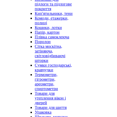
підлоги та підлогове
покриття
Кип'ятильники, тени
Комоди, етажерки,
полиці
Кошики, лотки
Папір, картон
Плівка самоклеюча
Поролон
Сітка москітна,
затіняюча,
світловідбиваючі
шторки
Сумки господарські,
кравчучки
Термометри,
гігрометри,
ареометри,
спиртометри
Товари для
утеплення вікон і
дверей
Товари для шиття
Упаковка
Шпагати, мотузки