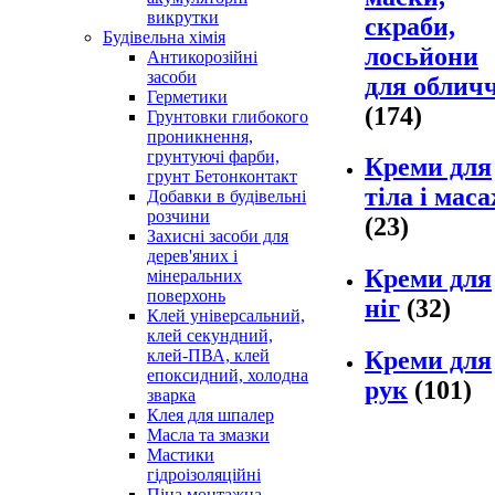
викрутки
скраби,
Будівельна хімія
лосьйони
Антикорозійні
засоби
для облич
Герметики
(174)
Грунтовки глибокого
проникнення,
грунтуючі фарби,
Креми для
грунт Бетонконтакт
тіла і мас
Добавки в будівельні
розчини
(23)
Захисні засоби для
дерев'яних і
Креми для
мінеральних
поверхонь
ніг
(32)
Клей універсальний,
клей секундний,
клей-ПВА, клей
Креми для
епоксидний, холодна
рук
(101)
зварка
Клея для шпалер
Масла та змазки
Мастики
гідроізоляційні
Піна монтажна,