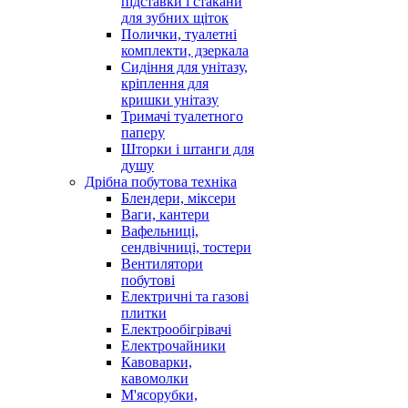
підставки і стакани
для зубних щіток
Полички, туалетні
комплекти, дзеркала
Сидіння для унітазу,
кріплення для
кришки унітазу
Тримачі туалетного
паперу
Шторки і штанги для
душу
Дрібна побутова техніка
Блендери, міксери
Ваги, кантери
Вафельниці,
сендвічниці, тостери
Вентилятори
побутові
Електричні та газові
плитки
Електрообігрівачі
Електрочайники
Кавоварки,
кавомолки
М'ясорубки,