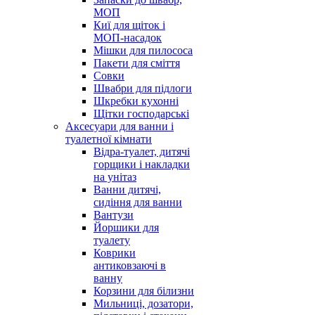
МОП
Киї для щіток і
МОП-насадок
Мішки для пилососа
Пакети для сміття
Совки
Швабри для підлоги
Шкребки кухонні
Щітки господарські
Аксесуари для ванни і
туалетної кімнати
Відра-туалет, дитячі
горщики і накладки
на унітаз
Ванни дитячі,
сидіння для ванни
Вантузи
Йоршики для
туалету
Коврики
антиковзаючі в
ванну
Корзини для білизни
Мильниці, дозатори,