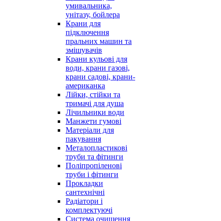
умивальника,
унітазу, бойлера
Крани для
підключення
пральних машин та
змішувачів
Крани кульові для
води, крани газові,
крани садові, крани-
американка
Лійки, стійки та
тримачі для душа
Лічильники води
Манжети гумові
Матеріали для
пакування
Металопластикові
труби та фітинги
Поліпропіленові
труби і фітинги
Прокладки
сантехнічні
Радіатори і
комплектуючі
Система очищення