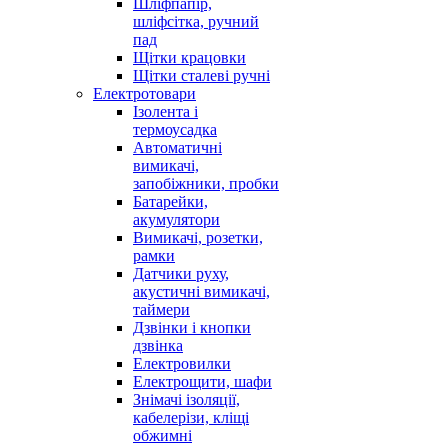
Шліфпапір,
шліфсітка, ручний
пад
Щітки крацовки
Щітки сталеві ручні
Електротовари
Ізолента і
термоусадка
Автоматичні
вимикачі,
запобіжники, пробки
Батарейки,
акумулятори
Вимикачі, розетки,
рамки
Датчики руху,
акустичні вимикачі,
таймери
Дзвінки і кнопки
дзвінка
Електровилки
Електрощити, шафи
Знімачі ізоляції,
кабелерізи, кліщі
обжимні