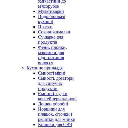
запчастини до
м'ясорубок
Мультиварки
Подрібнювачі
кухонні
Праски
Соковижималки
Сушарка для
продуктів
Фени, плойки,
машинки для
підстригання
волосся
Кухонне приладдя
Ємності мірні
Ємності, дозатори
для сипучих
продуктів
Ємності, судки,
контейнери харчові
Дошки обробні
Йоршики для
пляшок, сіточки і
решітки для мийки
Кришки для СВЧ