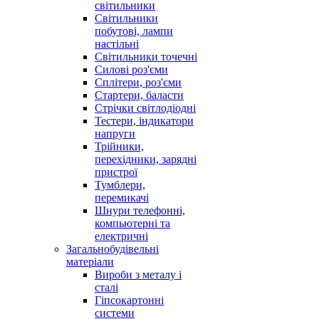
світильники
Світильники
побутові, лампи
настільні
Світильники точечні
Силові роз'єми
Сплітери, роз'єми
Стартери, баласти
Стрічки світлодіодні
Тестери, індикатори
напруги
Трійники,
перехідники, зарядні
пристрої
Тумблери,
перемикачі
Шнури телефонні,
компьютерні та
електричні
Загальнобудівельні
матеріали
Вироби з металу і
сталі
Гіпсокартонні
системи