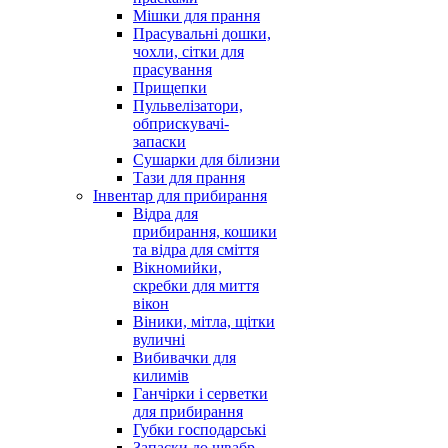
Мішки для прання
Прасувальні дошки,
чохли, сітки для
прасування
Прищепки
Пульвелізатори,
обприскувачі-
запаски
Сушарки для білизни
Тази для прання
Інвентар для прибирання
Відра для
прибирання, кошики
та відра для сміття
Вікномийки,
скребки для миття
вікон
Віники, мітла, щітки
вуличні
Вибивачки для
килимів
Ганчірки і серветки
для прибирання
Губки господарські
Запаски до швабр,