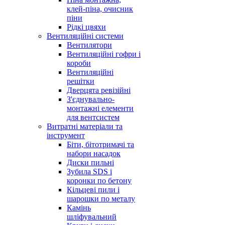
клей-піна, очисник
піни
Рідкі цвяхи
Вентиляційні системи
Вентилятори
Вентиляційні гофри і
короби
Вентиляційні
решітки
Дверцята ревізійні
З'єднувально-
монтажні елементи
для вентсистем
Витратні матеріали та
інструмент
Біти, бітотримачі та
набори насадок
Диски пильні
Зубила SDS і
коронки по бетону
Кільцеві пили і
шарошки по металу
Камінь
шліфувальний