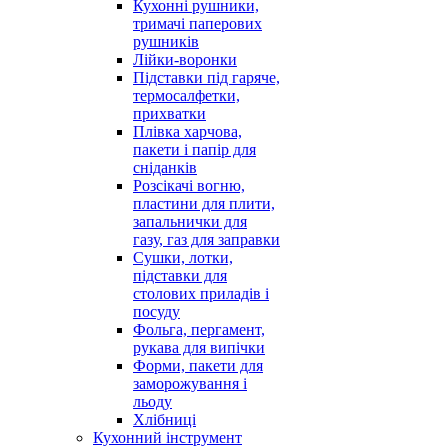
Кухонні рушники,
тримачі паперових
рушників
Лійки-воронки
Підставки під гаряче,
термосалфетки,
прихватки
Плівка харчова,
пакети і папір для
сніданків
Розсікачі вогню,
пластини для плити,
запальнички для
газу, газ для заправки
Сушки, лотки,
підставки для
столових приладів і
посуду
Фольга, пергамент,
рукава для випічки
Форми, пакети для
заморожування і
льоду
Хлібниці
Кухонний інструмент