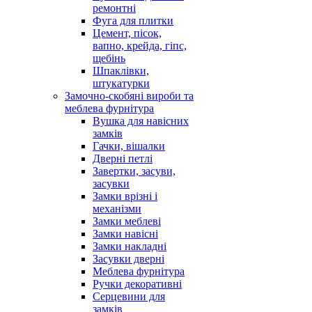
ремонтні
Фуга для плитки
Цемент, пісок,
вапно, крейда, гіпс,
щебінь
Шпаклівки,
штукатурки
Замочно-скобяні вироби та
меблева фурнітура
Вушка для навісних
замків
Гачки, вішалки
Дверні петлі
Завертки, засуви,
засувки
Замки врізні і
механізми
Замки меблеві
Замки навісні
Замки накладні
Засувки дверні
Меблева фурнітура
Ручки декоративні
Серцевини для
замків