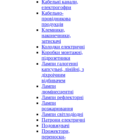
Кабельні канали,
електрогофри
Кабельно-
провідникова
продукція
Клемники,
наконечники,
затискачі
Колодки електричні
Коробки монтажні,
підрозетники
Лампи галогенні
капсульні, лінійні, з
діхроічним
відбивачем
Лампи
люмінесцентні
Лампи рефлекторні
Лампи
розжарювання
Лампи світлодіодні
Патрони електричні
Подовжувачі
Прожектори,
переноски-