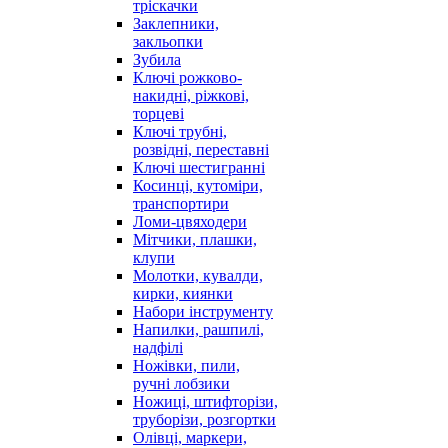
тріскачки
Заклепники,
закльопки
Зубила
Ключі рожково-
накидні, ріжкові,
торцеві
Ключі трубні,
розвідні, переставні
Ключі шестигранні
Косинці, кутоміри,
транспортири
Ломи-цвяходери
Мітчики, плашки,
клупи
Молотки, кувалди,
кирки, киянки
Набори інструменту
Напилки, рашпилі,
надфілі
Ножівки, пили,
ручні лобзики
Ножиці, штифторізи,
труборізи, розгортки
Олівці, маркери,