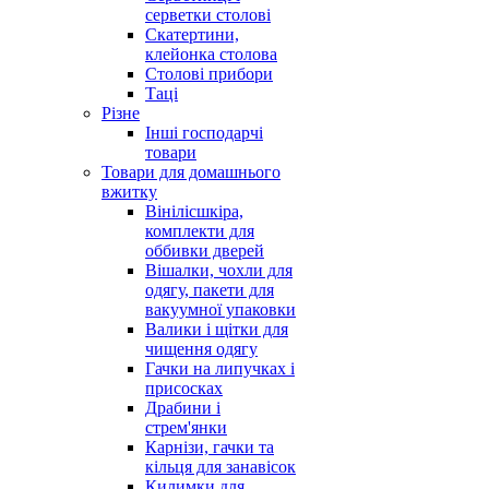
серветки столові
Скатертини,
клейонка столова
Столові прибори
Таці
Різне
Інші господарчі
товари
Товари для домашнього
вжитку
Вінілісшкіра,
комплекти для
оббивки дверей
Вішалки, чохли для
одягу, пакети для
вакуумної упаковки
Валики і щітки для
чищення одягу
Гачки на липучках і
присосках
Драбини і
стрем'янки
Карнізи, гачки та
кільця для занавісок
Килимки для