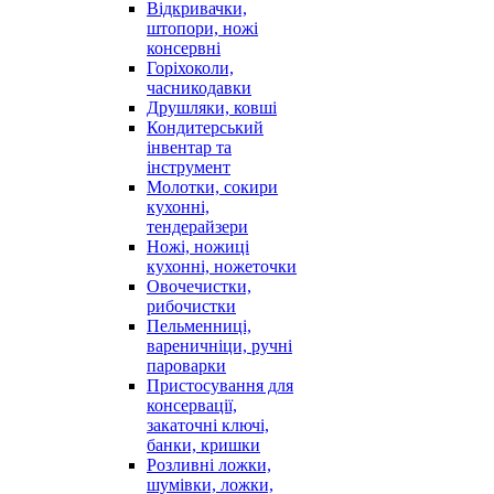
Відкривачки,
штопори, ножі
консервні
Горіхоколи,
часникодавки
Друшляки, ковші
Кондитерський
інвентар та
інструмент
Молотки, сокири
кухонні,
тендерайзери
Ножі, ножиці
кухонні, ножеточки
Овочечистки,
рибочистки
Пельменниці,
вареничніци, ручні
пароварки
Пристосування для
консервації,
закаточні ключі,
банки, кришки
Розливні ложки,
шумівки, ложки,