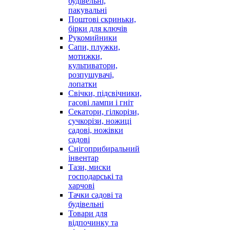
будівельні,
пакувальні
Поштові скриньки,
бірки для ключів
Рукомийники
Сапи, плужки,
мотижки,
культиватори,
розпушувачі,
лопатки
Свічки, підсвічники,
гасові лампи і гніт
Секатори, гілкорізи,
сучкорізи, ножиці
садові, ножівки
садові
Снігоприбиральний
інвентар
Тази, миски
господарські та
харчові
Тачки садові та
будівельні
Товари для
відпочинку та