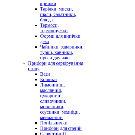
кришки
Тарілки, миски,
піали, салатники,
блюда
Термоси,
термокружки
Форми для випічки,
деко
Чайники, заварники,
турки, кавники,
преси для чаю
Прибори для сервірування
столу
Вази
Кошики
Лимонниці,
масляниці,
цукорниці,
сливочники,
молочники,
соусники, медніци,
менажніци
Попільнички
Прибори для спецій
Серветниці і