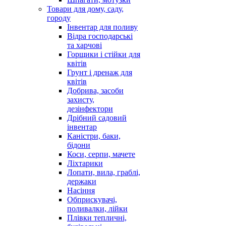
Товари для дому, саду,
городу
Інвентар для поливу
Відра господарські
та харчові
Горщики і стійки для
квітів
Грунт і дренаж для
квітів
Добрива, засоби
захисту,
дезінфектори
Дрібний садовий
інвентар
Каністри, баки,
бідони
Коси, серпи, мачете
Ліхтарики
Лопати, вила, граблі,
держаки
Насіння
Обприскувачі,
поливалки, лійки
Плівки тепличні,