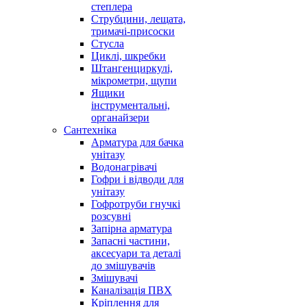
степлера
Струбцини, лещата,
тримачі-присоски
Стусла
Циклі, шкребки
Штангенциркулі,
мікрометри, щупи
Ящики
інструментальні,
органайзери
Сантехніка
Арматура для бачка
унітазу
Водонагрівачі
Гофри і відводи для
унітазу
Гофротруби гнучкі
розсувні
Запірна арматура
Запасні частини,
аксесуари та деталі
до змішувачів
Змішувачі
Каналізація ПВХ
Кріплення для