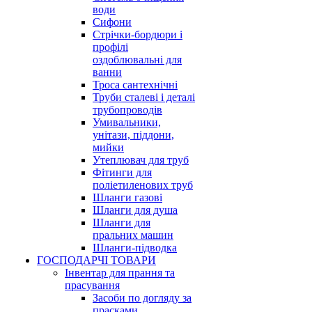
води
Сифони
Стрічки-бордюри і
профілі
оздоблювальні для
ванни
Троса сантехнічні
Труби сталеві і деталі
трубопроводів
Умивальники,
унітази, піддони,
мийки
Утеплювач для труб
Фітинги для
поліетиленових труб
Шланги газові
Шланги для душа
Шланги для
пральних машин
Шланги-підводка
ГОСПОДАРЧІ ТОВАРИ
Інвентар для прання та
прасування
Засоби по догляду за
прасками