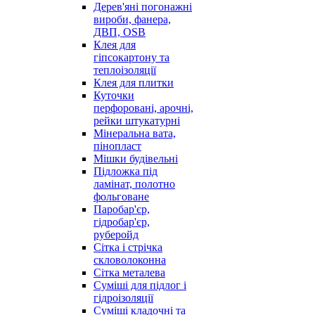
Дерев'яні погонажні
вироби, фанера,
ДВП, OSB
Клея для
гіпсокартону та
теплоізоляції
Клея для плитки
Куточки
перфоровані, арочні,
рейки штукатурні
Мінеральна вата,
пінопласт
Мішки будівельні
Підложка під
ламінат, полотно
фольговане
Паробар'єр,
гідробар'єр,
руберойд
Сітка і стрічка
скловолоконна
Сітка металева
Суміші для підлог і
гідроізоляції
Суміші кладочні та