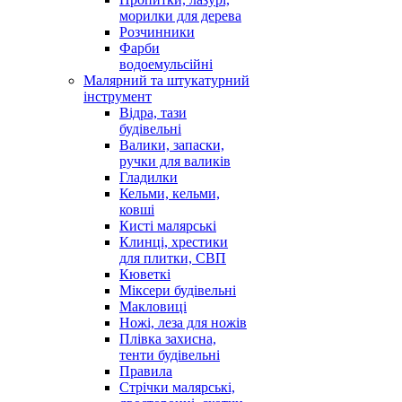
морилки для дерева
Розчинники
Фарби
водоемульсійні
Малярний та штукатурний
інструмент
Відра, тази
будівельні
Валики, запаски,
ручки для валиків
Гладилки
Кельми, кельми,
ковші
Кисті малярські
Клинці, хрестики
для плитки, СВП
Кюветкі
Міксери будівельні
Макловиці
Ножі, леза для ножів
Плівка захисна,
тенти будівельні
Правила
Стрічки малярські,