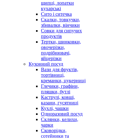
щипці, лопатки
кухарські
Сито і ситечка
Скалки, товкучки,
збивалки, вінчики
Совки для сипучих
продуктів
Тертки, шинковки,
овочерізки,
подрібнювачі,
яйцерізки
Кухонний посуд
Вази для фруктів,
тортівниці,
креманки, цукерниці
Глечики, графіни,
пляшки, бутлі
Каструлі, ковші,
казани, гусятниці
Кухлі, чашки
Одноразовий посуд
Склянки, келихи,
чарки
Сковорідки,
сотейники та