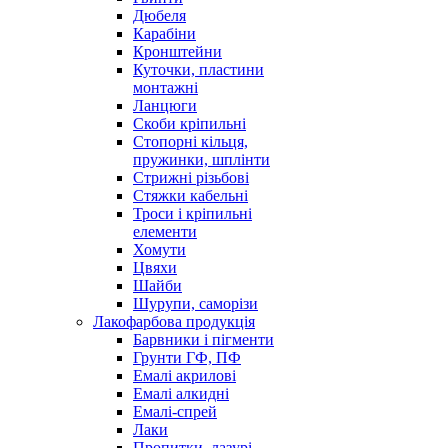
Дюбеля
Карабіни
Кронштейни
Куточки, пластини
монтажні
Ланцюги
Скоби кріпильні
Стопорні кільця,
пружинки, шплінти
Стрижні різьбові
Стяжки кабельні
Троси і кріпильні
елементи
Хомути
Цвяхи
Шайби
Шурупи, саморізи
Лакофарбова продукція
Барвники і пігменти
Грунти ГФ, ПФ
Емалі акрилові
Емалі алкидні
Емалі-спрей
Лаки
Пропитки, лазурі,