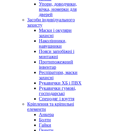
Упори, доводчики,
вічка, номерки для
дверей
Засоби індивідуального
захисту
Маски і окуляри
захисні
Наколінники,
навушники
Пояси запобіжні і
монтажні
Протипожежний
інвентар
Респіратори, маски
захисні
Рукавички ХБ і ПВХ
Рукавички гумові,
господарські
Спецодяг і взуття
Кріплення та кріпильні
елементи
Анкера
Болти
Гайки
Гвинти