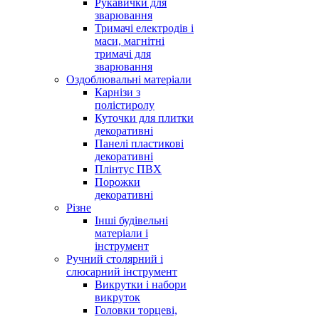
Рукавички для
зварювання
Тримачі електродів і
маси, магнітні
тримачі для
зварювання
Оздоблювальні матеріали
Карнізи з
полістиролу
Куточки для плитки
декоративні
Панелі пластикові
декоративні
Плінтус ПВХ
Порожки
декоративні
Різне
Інші будівельні
матеріали і
інструмент
Ручний столярний і
слюсарний інструмент
Викрутки і набори
викруток
Головки торцеві,