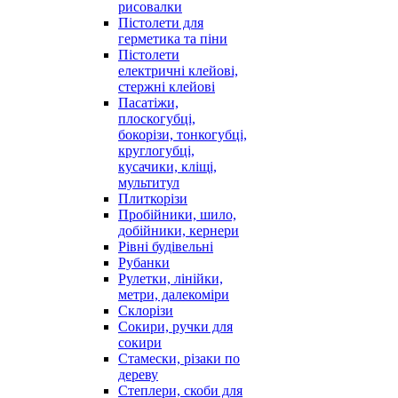
рисовалки
Пістолети для
герметика та піни
Пістолети
електричні клейові,
стержні клейові
Пасатіжи,
плоскогубці,
бокорізи, тонкогубці,
круглогубці,
кусачики, кліщі,
мультитул
Плиткорізи
Пробійники, шило,
добійники, кернери
Рівні будівельні
Рубанки
Рулетки, лінійки,
метри, далекоміри
Склорізи
Сокири, ручки для
сокири
Стамески, різаки по
дереву
Степлери, скоби для