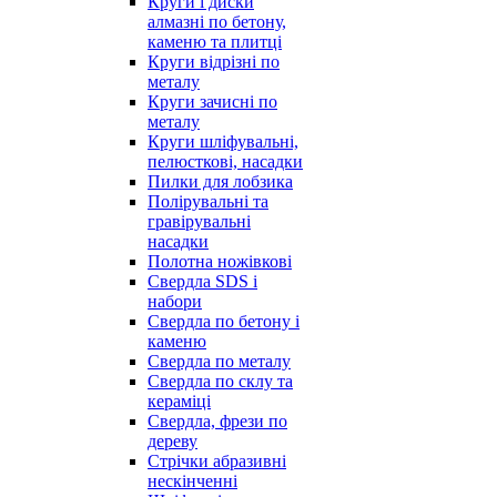
Круги і диски
алмазні по бетону,
каменю та плитці
Круги відрізні по
металу
Круги зачисні по
металу
Круги шліфувальні,
пелюсткові, насадки
Пилки для лобзика
Полірувальні та
гравірувальні
насадки
Полотна ножівкові
Свердла SDS і
набори
Свердла по бетону і
каменю
Свердла по металу
Свердла по склу та
кераміці
Свердла, фрези по
дереву
Стрічки абразивні
нескінченні