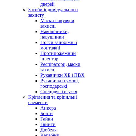
дверей
Засоби індивідуального
захисту
Маски і окуляри
захисні
Наколінники,
навушники
Пояси запобіжні і
монтажні
Протипожежний
інвентар
Респіратори, маски
захисні
Рукавички ХБ і ПВХ
Рукавички гумові,
господарські
Спецодяг і взуття
Кріплення та кріпильні
елементи
Анкера
Болти
Гайки
Гвинти
Дюбеля
Карабіни