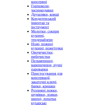
консервні
Горіхоколи,
часникодавки
Друшляки, ковші
Кондитерський
інвентар та
інструмент
Молотки, сокири
кухонні,
тендерайзери
Ножі, ножиці
кухонні, ножеточки
Овочечистки,
рибочистки
Пельменниці,
вареничніци, ручні
пароварки
Пристосування для
консервації,
закаточні ключі,
банки, кришки
Розливні ложки,
шумівки, ложки,
щипці, лопатки
кухарські