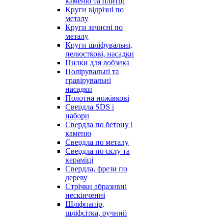
каменю та плитці
Круги відрізні по
металу
Круги зачисні по
металу
Круги шліфувальні,
пелюсткові, насадки
Пилки для лобзика
Полірувальні та
гравірувальні
насадки
Полотна ножівкові
Свердла SDS і
набори
Свердла по бетону і
каменю
Свердла по металу
Свердла по склу та
кераміці
Свердла, фрези по
дереву
Стрічки абразивні
нескінченні
Шліфпапір,
шліфсітка, ручний