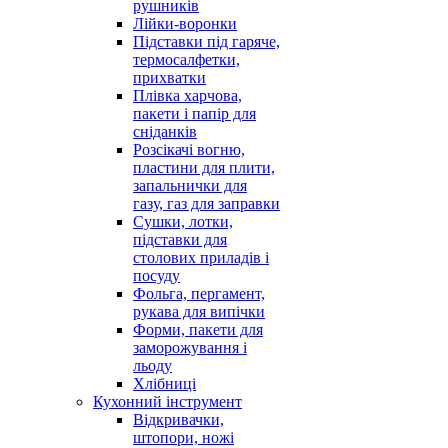
рушників
Лійки-воронки
Підставки під гаряче,
термосалфетки,
прихватки
Плівка харчова,
пакети і папір для
сніданків
Розсікачі вогню,
пластини для плити,
запальнички для
газу, газ для заправки
Сушки, лотки,
підставки для
столових приладів і
посуду
Фольга, пергамент,
рукава для випічки
Форми, пакети для
заморожування і
льоду
Хлібниці
Кухонний інструмент
Відкривачки,
штопори, ножі