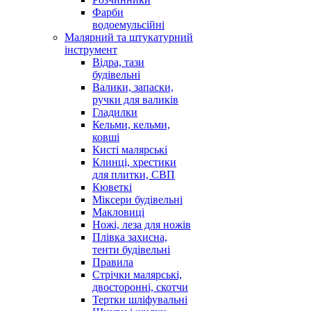
Фарби
водоемульсійні
Малярний та штукатурний
інструмент
Відра, тази
будівельні
Валики, запаски,
ручки для валиків
Гладилки
Кельми, кельми,
ковші
Кисті малярські
Клинці, хрестики
для плитки, СВП
Кюветкі
Міксери будівельні
Макловиці
Ножі, леза для ножів
Плівка захисна,
тенти будівельні
Правила
Стрічки малярські,
двосторонні, скотчи
Тертки шліфувальні