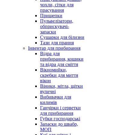
чохли, сітки для
прасування
Прищепки
Пульвелізатори,
обприскувачі-
запаски
Сушарки для білизни
Тази для прання
Інвентар для прибирання
Відра для
прибирання, кошики
та відра для сміття
Вікномийки,
скребки для миття
вікон
Віники, мітла, щітки
вуличні
Вибивачки для
килимів
Ганчірки і серветки
для прибирання
Губки господарські
Запаски до швабр,
МОП
Киї для щіток і