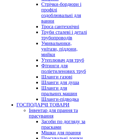
Стрічки-бордюри і
профілі
оздоблювальні для
ванни
Троса сантехнічні
Труби сталеві і деталі
трубопроводів
Умивальники,
унітази, піддони,
мийки
Утеплювач для труб
Фітинги для
поліетиленових труб
Шланги газові
Шланги для душа
Шланги для
пральних машин
Шланги-підводка
ГОСПОДАРЧІ ТОВАРИ
Інвентар для прання та
прасування
Засоби по догляду за
прасками
Мішки для прання
Прасувальні дошки,