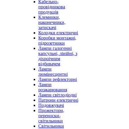
Кабельно-
провідникова
продукція
Клемники,
наконечники,
затискачі
Колодки електричні
Коробки монтажні,
підрозетники
Лампи галогенні
капсульні, лінійні, з
діхроічним
відбивачем
Лампи
люмінесцентні
Лампи рефлекторні
Лампи
розжарювання
Лампи світлодіодні
Патрони електричні
Подовжувачі
Прожектори,
переноски-
світильники
Світильники