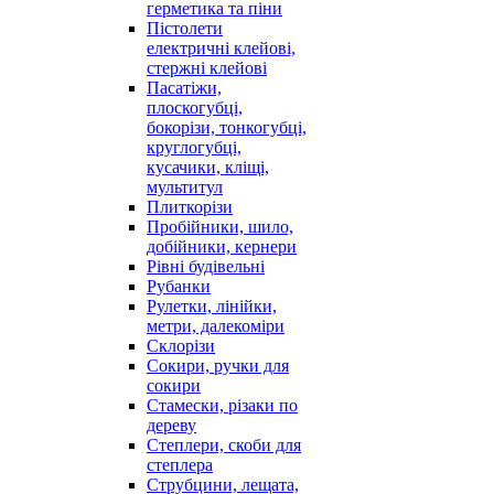
герметика та піни
Пістолети
електричні клейові,
стержні клейові
Пасатіжи,
плоскогубці,
бокорізи, тонкогубці,
круглогубці,
кусачики, кліщі,
мультитул
Плиткорізи
Пробійники, шило,
добійники, кернери
Рівні будівельні
Рубанки
Рулетки, лінійки,
метри, далекоміри
Склорізи
Сокири, ручки для
сокири
Стамески, різаки по
дереву
Степлери, скоби для
степлера
Струбцини, лещата,