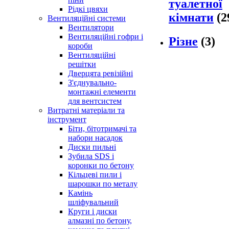
туалетної
Рідкі цвяхи
кімнати
(2
Вентиляційні системи
Вентилятори
Вентиляційні гофри і
Різне
(3)
короби
Вентиляційні
решітки
Дверцята ревізійні
З'єднувально-
монтажні елементи
для вентсистем
Витратні матеріали та
інструмент
Біти, бітотримачі та
набори насадок
Диски пильні
Зубила SDS і
коронки по бетону
Кільцеві пили і
шарошки по металу
Камінь
шліфувальний
Круги і диски
алмазні по бетону,