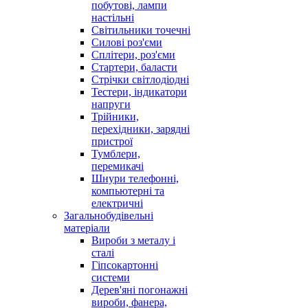
побутові, лампи
настільні
Світильники точечні
Силові роз'єми
Сплітери, роз'єми
Стартери, баласти
Стрічки світлодіодні
Тестери, індикатори
напруги
Трійники,
перехідники, зарядні
пристрої
Тумблери,
перемикачі
Шнури телефонні,
компьютерні та
електричні
Загальнобудівельні
матеріали
Вироби з металу і
сталі
Гіпсокартонні
системи
Дерев'яні погонажні
вироби, фанера,