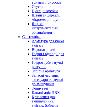
тримачі-присоски
Стусла
Циклі, шкребки
Штангенциркулі,
мікрометри, щупи
Ящики
інструментальні,
органайзери
Сантехніка
Арматура для бачка
унітазу
Водонагрівачі
Гофри і відводи для
унітазу
Гофротруби гнучкі
розсувні
Запірна арматура
Запасні частини,
аксесуари та деталі
до змішувачів
Змішувачі
Каналізація ПВХ
Кріплення для
умивальника,
унітазу, бойлера