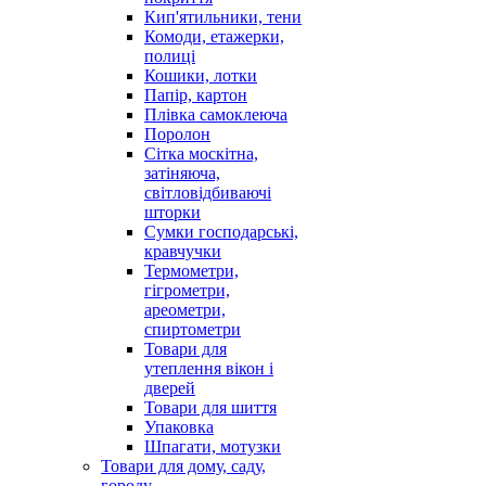
Кип'ятильники, тени
Комоди, етажерки,
полиці
Кошики, лотки
Папір, картон
Плівка самоклеюча
Поролон
Сітка москітна,
затіняюча,
світловідбиваючі
шторки
Сумки господарські,
кравчучки
Термометри,
гігрометри,
ареометри,
спиртометри
Товари для
утеплення вікон і
дверей
Товари для шиття
Упаковка
Шпагати, мотузки
Товари для дому, саду,
городу