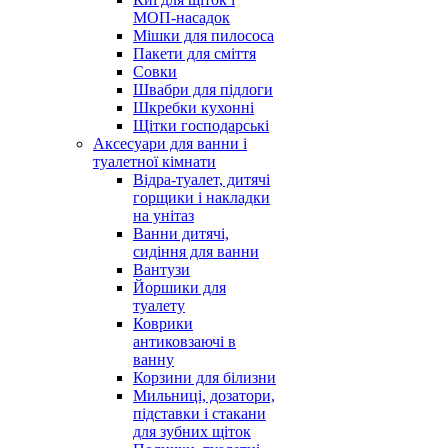
МОП-насадок
Мішки для пилососа
Пакети для сміття
Совки
Швабри для підлоги
Шкребки кухонні
Щітки господарські
Аксесуари для ванни і
туалетної кімнати
Відра-туалет, дитячі
горщики і накладки
на унітаз
Ванни дитячі,
сидіння для ванни
Вантузи
Йоршики для
туалету
Коврики
антиковзаючі в
ванну
Корзини для білизни
Мильниці, дозатори,
підставки і стакани
для зубних щіток