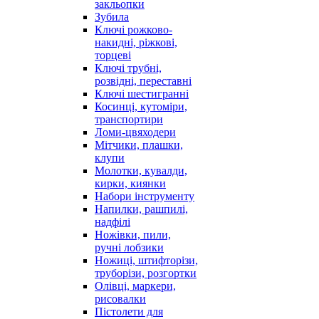
закльопки
Зубила
Ключі рожково-
накидні, ріжкові,
торцеві
Ключі трубні,
розвідні, переставні
Ключі шестигранні
Косинці, кутоміри,
транспортири
Ломи-цвяходери
Мітчики, плашки,
клупи
Молотки, кувалди,
кирки, киянки
Набори інструменту
Напилки, рашпилі,
надфілі
Ножівки, пили,
ручні лобзики
Ножиці, штифторізи,
труборізи, розгортки
Олівці, маркери,
рисовалки
Пістолети для