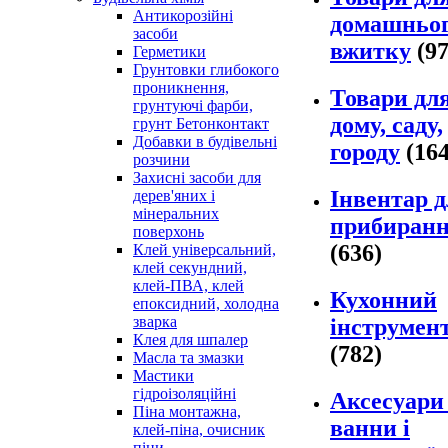
Антикорозійні
домашньо
засоби
вжитку
(9
Герметики
Грунтовки глибокого
проникнення,
Товари дл
грунтуючі фарби,
дому, саду,
грунт Бетонконтакт
Добавки в будівельні
городу
(16
розчини
Захисні засоби для
Інвентар 
дерев'яних і
мінеральних
прибиран
поверхонь
(636)
Клей універсальний,
клей секундний,
клей-ПВА, клей
Кухонний
епоксидний, холодна
зварка
інструмен
Клея для шпалер
(782)
Масла та змазки
Мастики
гідроізоляційні
Аксесуари
Піна монтажна,
ванни і
клей-піна, очисник
піни