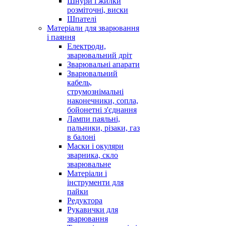
Шнури і жилки
розміточні, виски
Шпателі
Матеріали для зварювання
і паяння
Електроди,
зварювальний дріт
Зварювальні апарати
Зварювальний
кабель,
струмознімальні
наконечники, сопла,
бойонетні з'єднання
Лампи паяльні,
пальники, різаки, газ
в балоні
Маски і окуляри
зварника, скло
зварювальне
Матеріали і
інструменти для
пайки
Редуктора
Рукавички для
зварювання