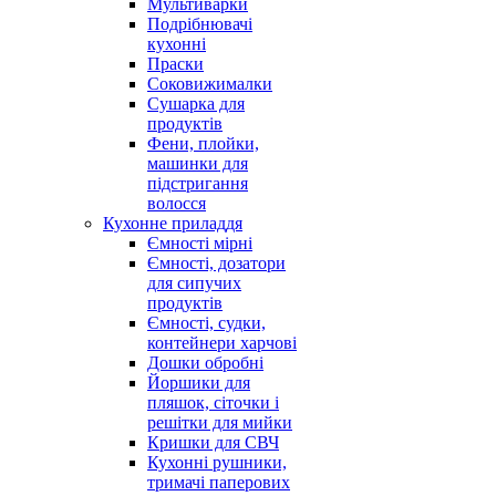
Мультиварки
Подрібнювачі
кухонні
Праски
Соковижималки
Сушарка для
продуктів
Фени, плойки,
машинки для
підстригання
волосся
Кухонне приладдя
Ємності мірні
Ємності, дозатори
для сипучих
продуктів
Ємності, судки,
контейнери харчові
Дошки обробні
Йоршики для
пляшок, сіточки і
решітки для мийки
Кришки для СВЧ
Кухонні рушники,
тримачі паперових