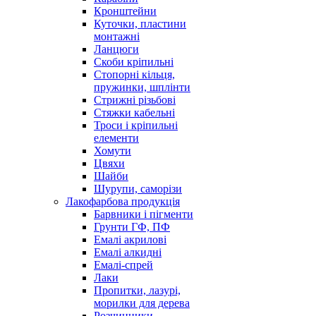
Кронштейни
Куточки, пластини
монтажні
Ланцюги
Скоби кріпильні
Стопорні кільця,
пружинки, шплінти
Стрижні різьбові
Стяжки кабельні
Троси і кріпильні
елементи
Хомути
Цвяхи
Шайби
Шурупи, саморізи
Лакофарбова продукція
Барвники і пігменти
Грунти ГФ, ПФ
Емалі акрилові
Емалі алкидні
Емалі-спрей
Лаки
Пропитки, лазурі,
морилки для дерева
Розчинники