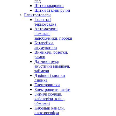
пад
Щітки крацовки
Щітки сталеві ручні
Електротовари
Ізолента і
термоусадка
Автоматичні
вимикачі,
запобіжники, пробки
Батарейки,
акумулятори
Вимикачі, розетки,
рамки
Датчики руху,
акустичні вимикачі,
таймери
Дзвінки і кнопки
дзвінка
Електровилки
Електрощити, шафи
Знімачі ізоляції,
кабелерізи, кліщі
обжимні
Кабельні канали,
електрогофри