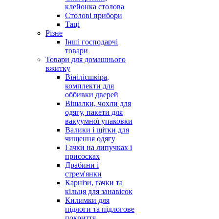
клейонка столова
Столові прибори
Таці
Різне
Інші господарчі
товари
Товари для домашнього
вжитку
Вінілісшкіра,
комплекти для
оббивки дверей
Вішалки, чохли для
одягу, пакети для
вакуумної упаковки
Валики і щітки для
чищення одягу
Гачки на липучках і
присосках
Драбини і
стрем'янки
Карнізи, гачки та
кільця для занавісок
Килимки для
підлоги та підлогове
покриття