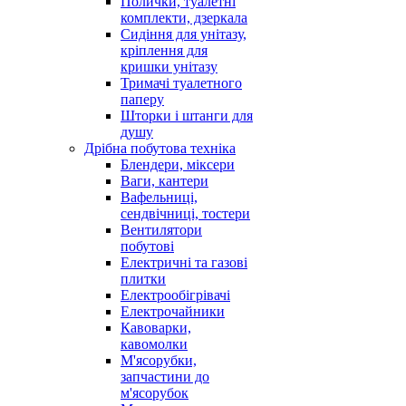
Полички, туалетні
комплекти, дзеркала
Сидіння для унітазу,
кріплення для
кришки унітазу
Тримачі туалетного
паперу
Шторки і штанги для
душу
Дрібна побутова техніка
Блендери, міксери
Ваги, кантери
Вафельниці,
сендвічниці, тостери
Вентилятори
побутові
Електричні та газові
плитки
Електрообігрівачі
Електрочайники
Кавоварки,
кавомолки
М'ясорубки,
запчастини до
м'ясорубок