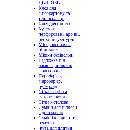
ДВП, OSB
Клея для
гіпсокартону та
теплоізоляції
Клея для плитки
Куточки
перфоровані, арочні,
рейки штукатурні
Мінеральна вата,
пінопласт
Мішки будівельні
Підложка під
ламінат, полотно
фольговане
Паробар'єр,
гідробар'єр,
руберойд
Сітка і стрічка
скловолоконна
Сітка металева
Суміші для підлог і
гідроізоляції
Суміші кладочні та
ремонтні
Фуга для плитки