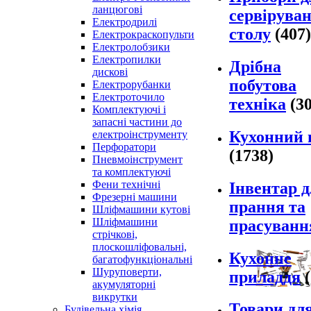
ланцюгові
сервірува
Електродрилі
столу
(407)
Електрокраскопульти
Електролобзики
Електропилки
Дрібна
дискові
побутова
Електрорубанки
Електроточило
техніка
(3
Комплектуючі і
запасні частини до
Кухонний 
електроінструменту
Перфоратори
(1738)
Пневмоінструмент
та комплектуючі
Фени технічні
Інвентар 
Фрезерні машини
прання та
Шліфмашини кутові
Шліфмашини
прасуванн
стрічкові,
плоскошліфовальні,
Кухонне
багатофункціональні
Шуруповерти,
приладдя
акумуляторні
викрутки
Товари дл
Будівельна хімія