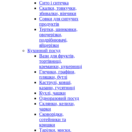
Сито і ситечка
Скалки, товкучки,
збивалки, вінчики
Совки для сипучих
продуктів
Тертки, шинковки,
овочерізки,
подрібнювачі,
яйцерізки
Кухонний посуд
Вази для фруктів,
тортівниці,
креманки, цукерниці
Глечики, графіни,
пляшки, бутлі
Каструлі, ковші,
казани, гусятниці
Кухлі, чашки
Одноразовий посуд
Склянки, келихи,
чарки
Сковорідки,
сотейники та
кришки
Тарілки, миски,