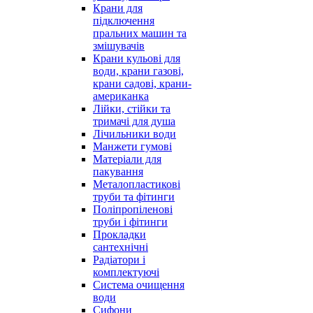
Крани для
підключення
пральних машин та
змішувачів
Крани кульові для
води, крани газові,
крани садові, крани-
американка
Лійки, стійки та
тримачі для душа
Лічильники води
Манжети гумові
Матеріали для
пакування
Металопластикові
труби та фітинги
Поліпропіленові
труби і фітинги
Прокладки
сантехнічні
Радіатори і
комплектуючі
Система очищення
води
Сифони