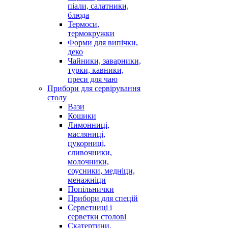
піали, салатники,
блюда
Термоси,
термокружки
Форми для випічки,
деко
Чайники, заварники,
турки, кавники,
преси для чаю
Прибори для сервірування
столу
Вази
Кошики
Лимонниці,
масляниці,
цукорниці,
сливочники,
молочники,
соусники, медніци,
менажніци
Попільнички
Прибори для спецій
Серветниці і
серветки столові
Скатертини,