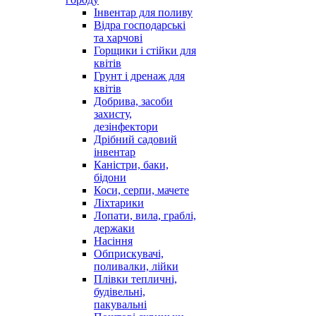
Інвентар для поливу
Відра господарські
та харчові
Горщики і стійки для
квітів
Грунт і дренаж для
квітів
Добрива, засоби
захисту,
дезінфектори
Дрібний садовий
інвентар
Каністри, баки,
бідони
Коси, серпи, мачете
Ліхтарики
Лопати, вила, граблі,
держаки
Насіння
Обприскувачі,
поливалки, лійки
Плівки тепличні,
будівельні,
пакувальні