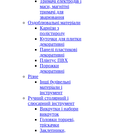
Тримачі електродів і
маси, магнітні
тримачі для
зварювання
Оздоблювальні матеріали
Карнізи з
полістиролу
Куточки для плитки
декоративні
Панелі пластикові
декоративні
Плінтус ПВХ
Порожки
декоративні
Різне
Інші будівельні
матеріали і
інструмент
Ручний столярний і
слюсарний інструмент
Викрутки і набори
викруток
Головки торцеві,
тріскачки
Заклепники,