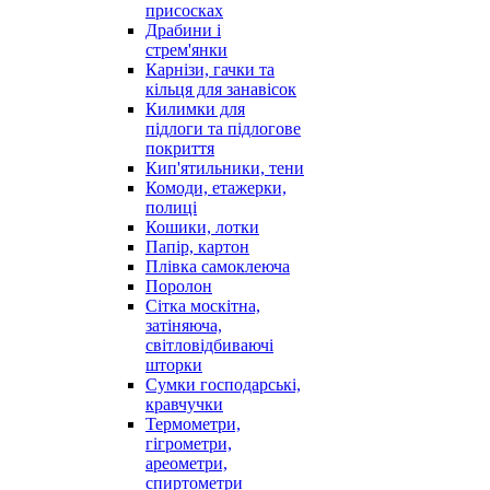
присосках
Драбини і
стрем'янки
Карнізи, гачки та
кільця для занавісок
Килимки для
підлоги та підлогове
покриття
Кип'ятильники, тени
Комоди, етажерки,
полиці
Кошики, лотки
Папір, картон
Плівка самоклеюча
Поролон
Сітка москітна,
затіняюча,
світловідбиваючі
шторки
Сумки господарські,
кравчучки
Термометри,
гігрометри,
ареометри,
спиртометри