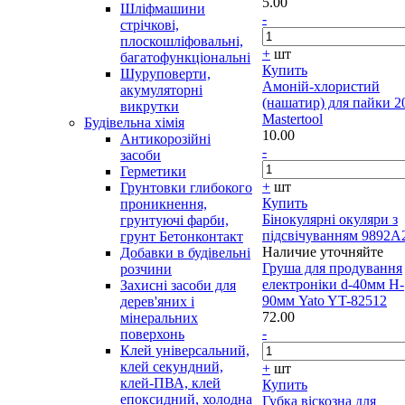
5.00
Шліфмашини
-
стрічкові,
плоскошліфовальні,
+
шт
багатофункціональні
Купить
Шуруповерти,
Амоній-хлористий
акумуляторні
(нашатир) для пайки 2
викрутки
Mastertool
Будівельна хімія
10.00
Антикорозійні
-
засоби
Герметики
+
шт
Грунтовки глибокого
Купить
проникнення,
Бінокулярні окуляри з
грунтуючі фарби,
підсвічуванням 9892A
грунт Бетонконтакт
Наличие уточняйте
Добавки в будівельні
Груша для продування
розчини
електроніки d-40мм H-
Захисні засоби для
90мм Yato YT-82512
дерев'яних і
72.00
мінеральних
-
поверхонь
Клей універсальний,
клей секундний,
+
шт
клей-ПВА, клей
Купить
епоксидний, холодна
Губка віскозна для