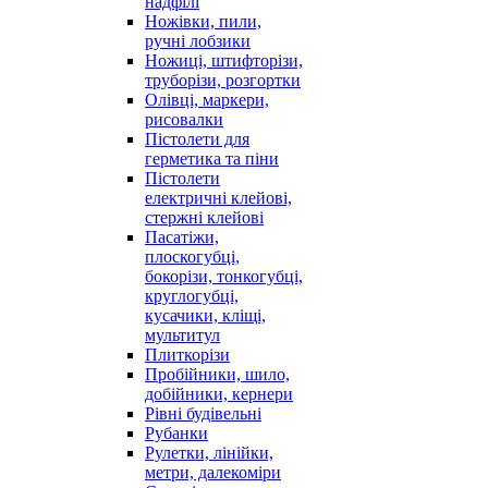
надфілі
Ножівки, пили,
ручні лобзики
Ножиці, штифторізи,
труборізи, розгортки
Олівці, маркери,
рисовалки
Пістолети для
герметика та піни
Пістолети
електричні клейові,
стержні клейові
Пасатіжи,
плоскогубці,
бокорізи, тонкогубці,
круглогубці,
кусачики, кліщі,
мультитул
Плиткорізи
Пробійники, шило,
добійники, кернери
Рівні будівельні
Рубанки
Рулетки, лінійки,
метри, далекоміри