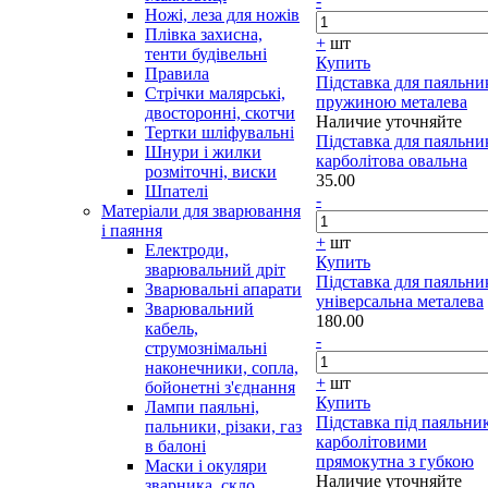
-
Ножі, леза для ножів
Плівка захисна,
+
шт
тенти будівельні
Купить
Правила
Підставка для паяльни
Стрічки малярські,
пружиною металева
двосторонні, скотчи
Наличие уточняйте
Тертки шліфувальні
Підставка для паяльни
Шнури і жилки
карболітова овальна
розміточні, виски
35.00
Шпателі
-
Матеріали для зварювання
і паяння
+
шт
Електроди,
Купить
зварювальний дріт
Підставка для паяльни
Зварювальні апарати
універсальна металева
Зварювальний
180.00
кабель,
-
струмознімальні
наконечники, сопла,
+
шт
бойонетні з'єднання
Купить
Лампи паяльні,
Підставка під паяльни
пальники, різаки, газ
карболітовими
в балоні
прямокутна з губкою
Маски і окуляри
Наличие уточняйте
зварника, скло