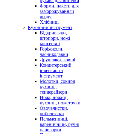
рукава для випічки
Форми, пакети для
заморожування і
льоду
Хлібниці
Кухонний інструмент
Відкривачки,
штопори, ножі
консервні
Горіхоколи,
часникодавки
Друшляки, ковші
Кондитерський
інвентар та
інструмент
Молотки, сокири
кухонні,
тендерайзери
Ножі, ножиці
кухонні, ножеточки
Овочечистки,
рибочистки
Пельменниці,
вареничніци, ручні
пароварки