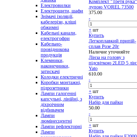
Комплект "Третя рука"
Електровилки
лупою VOREL 73500
Електрощити, шафи
375.00
Знімачі ізоляції,
-
кабелерізи, кліщі
обжимні
+
шт
Кабельні канали,
Купить
електрогофри
Легкоплавкий припій-
Кабельно-
сплав Розе 20г
провідникова
Наличие уточняйте
продукція
Лінза на голову з
Клемники,
підсвіткою 2LED 5 лін
наконечники,
Yato
затискачі
610.00
Колодки електричні
-
Коробки монтажні,
підрозетники
+
шт
Лампи галогенні
Купить
капсульні, лінійні, з
Набір для пайки
діхроічним
50.00
відбивачем
-
Лампи
люмінесцентні
+
шт
Лампи рефлекторні
Купить
Лампи
Набір для пайки F2000