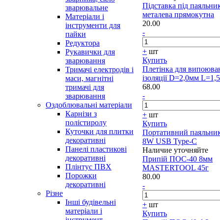
Підставка під паяльни
зварювальне
металева прямокутна
Матеріали і
20.00
інструменти для
-
пайки
Редуктора
+
шт
Рукавички для
Купить
зварювання
Плетінка для випоюва
Тримачі електродів і
ізоляції D=2,0мм L=1,
маси, магнітні
68.00
тримачі для
-
зварювання
Оздоблювальні матеріали
Карнізи з
+
шт
полістиролу
Купить
Куточки для плитки
Портативний паяльни
декоративні
8W USB Type-C
Панелі пластикові
Наличие уточняйте
декоративні
Припій ПОС-40 8мм
Плінтус ПВХ
MASTERTOOL 45г
Порожки
80.00
декоративні
-
Різне
Інші будівельні
+
шт
матеріали і
Купить
інструмент