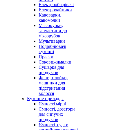
Електрообігрівачі
Електрочайники
Кавоварки,
кавомолки
М'ясорубки,
запчастини до
м'ясорубок
Мультиварки
Подрібнювачі
кухонні
Праски
Соковижималки
Сушарка для
продуктів
Фени, плойки,
машинки для
підстригання
волосся
Кухонне приладдя
Ємності мірні
Ємності, дозатори
для сипучих
продуктів
Ємності, судки,
контейнери харчові