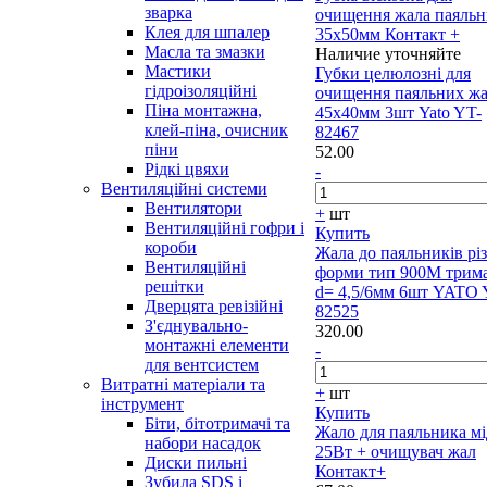
зварка
очищення жала паяльн
Клея для шпалер
35х50мм Контакт +
Масла та змазки
Наличие уточняйте
Мастики
Губки целюлозні для
гідроізоляційні
очищення паяльних ж
Піна монтажна,
45х40мм 3шт Yato YT-
клей-піна, очисник
82467
піни
52.00
Рідкі цвяхи
-
Вентиляційні системи
Вентилятори
+
шт
Вентиляційні гофри і
Купить
короби
Жала до паяльників різ
Вентиляційні
форми тип 900М трим
решітки
d= 4,5/6мм 6шт YATO 
Дверцята ревізійні
82525
З'єднувально-
320.00
монтажні елементи
-
для вентсистем
Витратні матеріали та
+
шт
інструмент
Купить
Біти, бітотримачі та
Жало для паяльника м
набори насадок
25Вт + очищувач жал
Диски пильні
Контакт+
Зубила SDS і