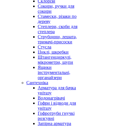
Склорізи
Сокири, ручки для
сокири
Стамески, різаки по
дереву
Степлери, скоби для
степлера
Струбцини, лещата,
тримачі-присоски
Стусла
Циклі, шкребки
Штангенциркулі,
мікрометри, щупи
Ящики
інструментальні,
органайзери
Сантехніка
Арматура для бачка
унітазу
Водонагрівачі
Гофри і відводи для
унітазу
Гофротруби гнучкі
розсувні
Запірна арматура