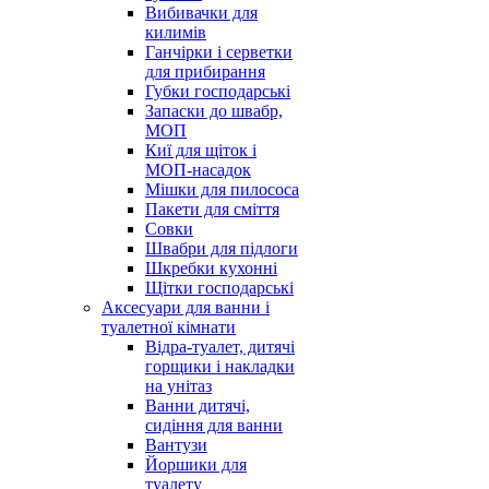
Вибивачки для
килимів
Ганчірки і серветки
для прибирання
Губки господарські
Запаски до швабр,
МОП
Киї для щіток і
МОП-насадок
Мішки для пилососа
Пакети для сміття
Совки
Швабри для підлоги
Шкребки кухонні
Щітки господарські
Аксесуари для ванни і
туалетної кімнати
Відра-туалет, дитячі
горщики і накладки
на унітаз
Ванни дитячі,
сидіння для ванни
Вантузи
Йоршики для
туалету