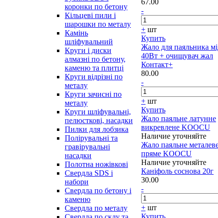
67.00
коронки по бетону
-
Кільцеві пили і
шарошки по металу
+
шт
Камінь
Купить
шліфувальний
Жало для паяльника м
Круги і диски
40Вт + очищувач жал
алмазні по бетону,
Контакт+
каменю та плитці
80.00
Круги відрізні по
-
металу
Круги зачисні по
+
шт
металу
Купить
Круги шліфувальні,
Жало паяльне латунне
пелюсткові, насадки
викревлене KOOCU
Пилки для лобзика
Наличие уточняйте
Полірувальні та
Жало паяльне металев
гравірувальні
пряме KOOCU
насадки
Наличие уточняйте
Полотна ножівкові
Каніфоль соснова 20г
Свердла SDS і
30.00
набори
-
Свердла по бетону і
каменю
+
шт
Свердла по металу
Купить
Свердла по склу та