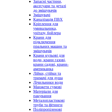
Запасні частини,
аксесуари та деталі
до змішувачів
Змішувачі
Каналізація ПВХ
Кріплення для
умивальника,
унітазу, бойлера
Крани для
підключення
пральних машин та
змішувачів
Крани кульові для
води, крани газові,
крани садові, крани-
американка
Лійки, стійки та
тримачі для душа
Лічильники води
Манжети гумові
Матеріали для
пакування
Металопластикові
труби та фітинги
Поліпропіленові