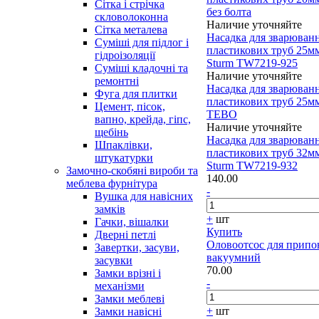
Сітка і стрічка
без болта
скловолоконна
Наличие уточняйте
Сітка металева
Насадка для зварюван
Суміші для підлог і
пластикових труб 25м
гідроізоляції
Sturm TW7219-925
Суміші кладочні та
Наличие уточняйте
ремонтні
Насадка для зварюван
Фуга для плитки
пластикових труб 25м
Цемент, пісок,
TEBO
вапно, крейда, гіпс,
Наличие уточняйте
щебінь
Насадка для зварюван
Шпаклівки,
пластикових труб 32м
штукатурки
Sturm TW7219-932
Замочно-скобяні вироби та
140.00
меблева фурнітура
-
Вушка для навісних
замків
+
шт
Гачки, вішалки
Купить
Дверні петлі
Оловоотсос для прип
Завертки, засуви,
вакуумний
засувки
70.00
Замки врізні і
-
механізми
Замки меблеві
+
шт
Замки навісні