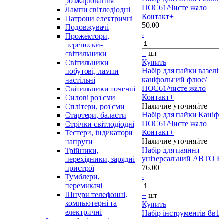
розжарювання
ПОС61/Чисте жало
Лампи світлодіодні
Контакт+
Патрони електричні
50.00
Подовжувачі
-
Прожектори,
переноски-
+
шт
світильники
Купить
Світильники
Набір для пайки вазелі
побутові, лампи
каніфольний флюс/
настільні
ПОС61/чисте жало
Світильники точечні
Контакт+
Силові роз'єми
Наличие уточняйте
Сплітери, роз'єми
Набір для пайки Каніф
Стартери, баласти
ПОС61/Чисте жало
Стрічки світлодіодні
Контакт+
Тестери, індикатори
Наличие уточняйте
напруги
Набір для паяння
Трійники,
універсальний АВТО 
перехідники, зарядні
76.00
пристрої
-
Тумблери,
перемикачі
Шнури телефонні,
+
шт
компьютерні та
Купить
електричні
Набір інструментів 8в