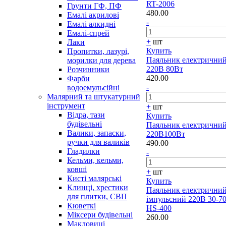
RT-2006
Грунти ГФ, ПФ
480.00
Емалі акрилові
-
Емалі алкидні
Емалі-спрей
+
шт
Лаки
Купить
Пропитки, лазурі,
Паяльник електрични
морилки для дерева
220В 80Вт
Розчинники
420.00
Фарби
-
водоемульсійні
Малярний та штукатурний
інструмент
+
шт
Відра, тази
Купить
будівельні
Паяльник електрични
Валики, запаски,
220В100Вт
ручки для валиків
490.00
Гладилки
-
Кельми, кельми,
ковші
+
шт
Кисті малярські
Купить
Клинці, хрестики
Паяльник електрични
для плитки, СВП
імпульсний 220В 30-7
Кюветкі
HS-400
Міксери будівельні
260.00
Макловиці