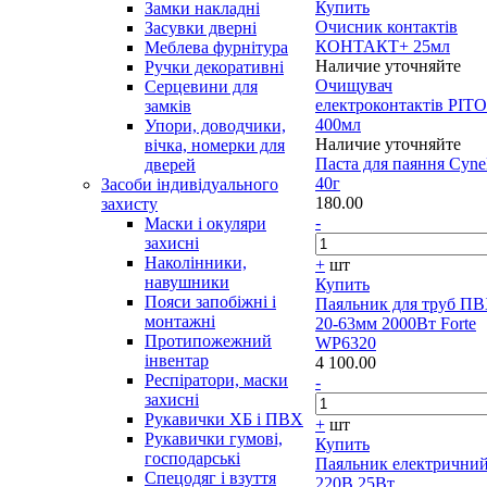
Купить
Замки накладні
Очисник контактів
Засувки дверні
КОНТАКТ+ 25мл
Меблева фурнітура
Наличие уточняйте
Ручки декоративні
Очищувач
Серцевини для
електроконтактів PIT
замків
400мл
Упори, доводчики,
Наличие уточняйте
вічка, номерки для
Паста для паяння Cyne
дверей
40г
Засоби індивідуального
180.00
захисту
-
Маски і окуляри
захисні
Наколінники,
+
шт
навушники
Купить
Пояси запобіжні і
Паяльник для труб П
монтажні
20-63мм 2000Вт Forte
Протипожежний
WP6320
інвентар
4 100.00
Респіратори, маски
-
захисні
Рукавички ХБ і ПВХ
+
шт
Рукавички гумові,
Купить
господарські
Паяльник електрични
Спецодяг і взуття
220В 25Вт