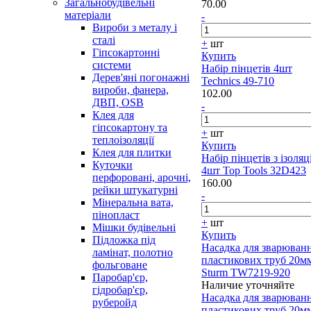
Загальнобудівельні
70.00
матеріали
-
Вироби з металу і
сталі
+
шт
Гіпсокартонні
Купить
системи
Набір пінцетів 4шт
Дерев'яні погонажні
Technics 49-710
вироби, фанера,
102.00
ДВП, OSB
-
Клея для
гіпсокартону та
+
шт
теплоізоляції
Купить
Клея для плитки
Набір пінцетів з ізоля
Куточки
4шт Top Tools 32D423
перфоровані, арочні,
160.00
рейки штукатурні
-
Мінеральна вата,
пінопласт
+
шт
Мішки будівельні
Купить
Підложка під
Насадка для зварюван
ламінат, полотно
пластикових труб 20м
фольговане
Sturm TW7219-920
Паробар'єр,
Наличие уточняйте
гідробар'єр,
Насадка для зварюван
руберойд
пластикових труб 20м