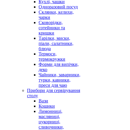
Кухлі, чашки
Одноразовий посуд
Склянки, келихи,
чарки
Сковорідки,
сотейники та
кришки
Тарілки, миски,
піали, салатники,
блюда
Термоси,
термокружки
Форми для випічки,
деко
Чайники, заварники,
турки, кавники,
преси для чаю
Прибори для сервірування
столу
Вази
Кошики
Лимонниці,
масляниці,
цукорниці,
сливочники,