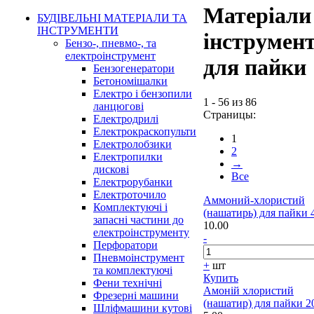
Матеріали 
БУДІВЕЛЬНІ МАТЕРІАЛИ ТА
ІНСТРУМЕНТИ
інструмен
Бензо-, пневмо-, та
електроінструмент
для пайки
Бензогенератори
Бетономішалки
Електро і бензопили
1 - 56 из 86
ланцюгові
Страницы:
Електродрилі
Електрокраскопульти
1
Електролобзики
2
Електропилки
→
дискові
Все
Електрорубанки
Електроточило
Аммоний-хлористий
Комплектуючі і
(нашатирь) для пайки 
запасні частини до
10.00
електроінструменту
-
Перфоратори
Пневмоінструмент
+
шт
та комплектуючі
Купить
Фени технічні
Амоній хлористий
Фрезерні машини
(нашатир) для пайки 2
Шліфмашини кутові