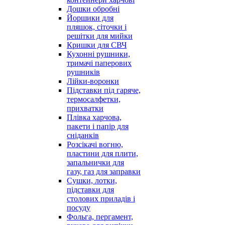
Дошки обробні
Йоршики для
пляшок, сіточки і
решітки для мийки
Кришки для СВЧ
Кухонні рушники,
тримачі паперових
рушників
Лійки-воронки
Підставки під гаряче,
термосалфетки,
прихватки
Плівка харчова,
пакети і папір для
сніданків
Розсікачі вогню,
пластини для плити,
запальнички для
газу, газ для заправки
Сушки, лотки,
підставки для
столових приладів і
посуду
Фольга, пергамент,