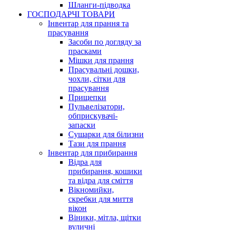
Шланги-підводка
ГОСПОДАРЧІ ТОВАРИ
Інвентар для прання та
прасування
Засоби по догляду за
прасками
Мішки для прання
Прасувальні дошки,
чохли, сітки для
прасування
Прищепки
Пульвелізатори,
обприскувачі-
запаски
Сушарки для білизни
Тази для прання
Інвентар для прибирання
Відра для
прибирання, кошики
та відра для сміття
Вікномийки,
скребки для миття
вікон
Віники, мітла, щітки
вуличні