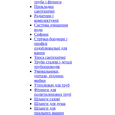
труби і фітинги
Прокладки
сантехнічні
Радіатори і
комплектуючі
Система очищення
води
Сифони
Стрічки-бордюри і
профілі
оздоблювальні для
ванни
Троса сантехнічні
Труби сталеві і деталі
трубопроводів
Умивальники,
унітази, піддони,
мийки
Утеплювач для труб
Фітинги для
поліетиленових труб
Шланги газові
Шланги для душа
Шланги для
пральних машин