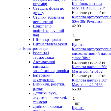
Каніфоль соснова
кераміці
MASTERTOOL 20г
Свердла, фрези по
Наличие уточняйте
дереву
Кислота ортофосфорн
Стрічки абразивні
60% 30г Ремпласт
нескінченні
42.00
Шліфпапір,
-
шліфсітка, ручний
пад
Щітки крацовки
+
шт
Щітки сталеві ручні
Купить
Електротовари
Кислота ортофосфорн
Ізолента і
високоактивний паял
термоусадка
флюс 30мл
Автоматичні
Наличие уточняйте
вимикачі,
Кислота паяльна 30г
запобіжники, пробки
Mastertool 42-0132
Батарейки,
Наличие уточняйте
акумулятори
Кислота паяльна 30г
Вимикачі, розетки,
Mastertool 42-0133
рамки
65.00
Датчики руху,
-
акустичні вимикачі,
таймери
+
шт
Дзвінки і кнопки
Купить
дзвінка