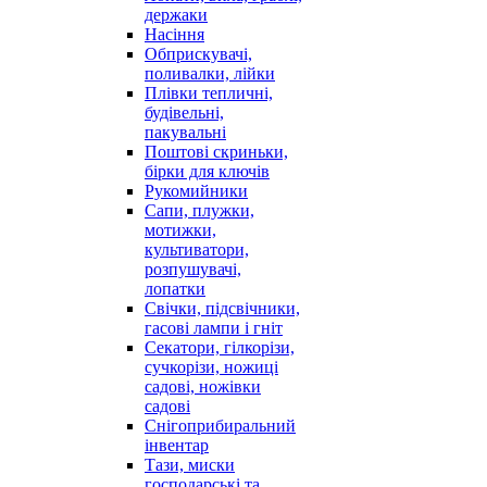
держаки
Насіння
Обприскувачі,
поливалки, лійки
Плівки тепличні,
будівельні,
пакувальні
Поштові скриньки,
бірки для ключів
Рукомийники
Сапи, плужки,
мотижки,
культиватори,
розпушувачі,
лопатки
Свічки, підсвічники,
гасові лампи і гніт
Секатори, гілкорізи,
сучкорізи, ножиці
садові, ножівки
садові
Снігоприбиральний
інвентар
Тази, миски
господарські та