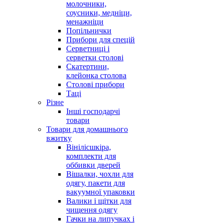
молочники,
соусники, медніци,
менажніци
Попільнички
Прибори для спецій
Серветниці і
серветки столові
Скатертини,
клейонка столова
Столові прибори
Таці
Різне
Інші господарчі
товари
Товари для домашнього
вжитку
Вінілісшкіра,
комплекти для
оббивки дверей
Вішалки, чохли для
одягу, пакети для
вакуумної упаковки
Валики і щітки для
чищення одягу
Гачки на липучках і