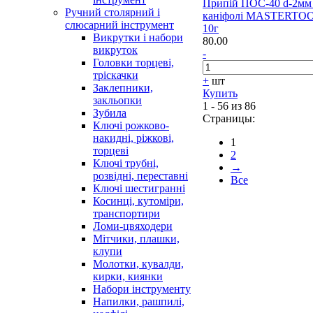
Припій ПОС-40 d-2мм 
Ручний столярний і
каніфолі MASTERTO
слюсарний інструмент
10г
Викрутки і набори
80.00
викруток
-
Головки торцеві,
тріскачки
+
шт
Заклепники,
Купить
закльопки
1 - 56 из 86
Зубила
Страницы:
Ключі рожково-
накидні, ріжкові,
1
торцеві
2
Ключі трубні,
→
розвідні, переставні
Все
Ключі шестигранні
Косинці, кутоміри,
транспортири
Ломи-цвяходери
Мітчики, плашки,
клупи
Молотки, кувалди,
кирки, киянки
Набори інструменту
Напилки, рашпилі,