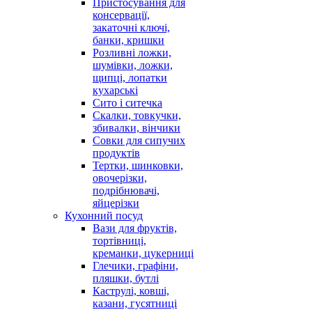
Пристосування для
консервації,
закаточні ключі,
банки, кришки
Розливні ложки,
шумівки, ложки,
щипці, лопатки
кухарські
Сито і ситечка
Скалки, товкучки,
збивалки, вінчики
Совки для сипучих
продуктів
Тертки, шинковки,
овочерізки,
подрібнювачі,
яйцерізки
Кухонний посуд
Вази для фруктів,
тортівниці,
креманки, цукерниці
Глечики, графіни,
пляшки, бутлі
Каструлі, ковші,
казани, гусятниці