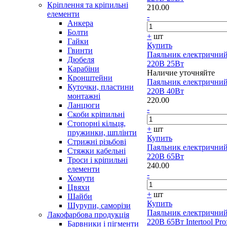
Кріплення та кріпильні
210.00
елементи
-
Анкера
Болти
+
шт
Гайки
Купить
Гвинти
Паяльник електрични
Дюбеля
220В 25Вт
Карабіни
Наличие уточняйте
Кронштейни
Паяльник електрични
Куточки, пластини
220В 40Вт
монтажні
220.00
Ланцюги
-
Скоби кріпильні
Стопорні кільця,
+
шт
пружинки, шплінти
Купить
Стрижні різьбові
Паяльник електрични
Стяжки кабельні
220В 65Вт
Троси і кріпильні
240.00
елементи
-
Хомути
Цвяхи
+
шт
Шайби
Купить
Шурупи, саморізи
Паяльник електрични
Лакофарбова продукція
220В 65Вт Intertool Pro
Барвники і пігменти