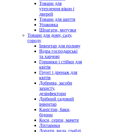
Товари для
утеплення вікон і
дверей
Товари для шиття
Упаковка
Шпагати, мотузки
Товари для дому, саду,
городу
Інвентар для поливу
Відра господарські
та харчові
Горщики і стійки для
квітів
Грунт і дренаж для
квітів
Добрива, засоби
захисту,
дезінфектори
Дрібний садовий
інвентар
Каністри, баки,
бідони
Коси, серпи, мачете
Ліхтарики
Лопати, вила, граблі,