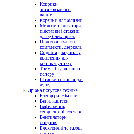
Коврики
антиковзаючі в
ванну
Корзини для білизни
Мильниці, дозатори,
підставки і стакани
для зубних щіток
Полички, туалетні
комплекти, дзеркала
Сидіння для унітазу,
кріплення для
кришки унітазу
Тримачі туалетного
паперу
Шторки і штанги для
душу
Дрібна побутова техніка
Блендери, міксери
Ваги, кантери
Вафельниці,
сендвічниці, тостери
Вентилятори
побутові
Електричні та газові
плитки