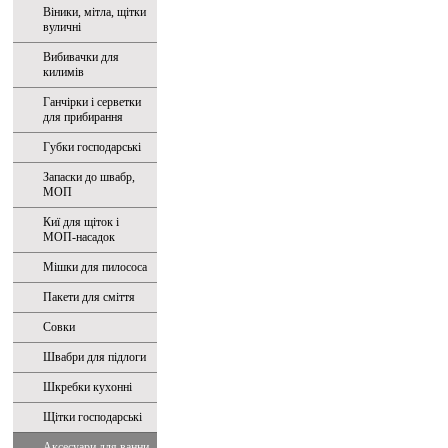
Віники, мітла, щітки
вуличні
Вибивачки для
килимів
Ганчірки і серветки
для прибирання
Губки господарські
Запаски до швабр,
МОП
Киї для щіток і
МОП-насадок
Мішки для пилососа
Пакети для сміття
Совки
Швабри для підлоги
Шкребки кухонні
Щітки господарські
Аксесуари для ванни