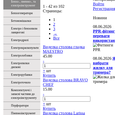
Бензо-, пневмо-, та
Войти
електроінструмент
1 - 42 из 102
Регистрация
Страницы:
Бензогенератори
Новини
1
Бетономішалки
2
08.06.2026
Електро і бензопили
3
PPR-фітинг
ланцюгові
→
переваги
Все
Електродрилі
використан
Виделка cтолова гладка
Електрокраскопульти
MAESTRO
Електролобзики
45.00
08.06.2026
-
вибрати
Електропилки
дискові
жилку для
+
шт
тримера?
Електрорубанки
Купить
Виделка столова BRAVO
Електроточило
CHEF
15.00
Комплектуючі і
-
запасні частини до
електроінструменту
+
шт
Перфоратори
Купить
Виделка столова Larissa
Пневмоінструмент