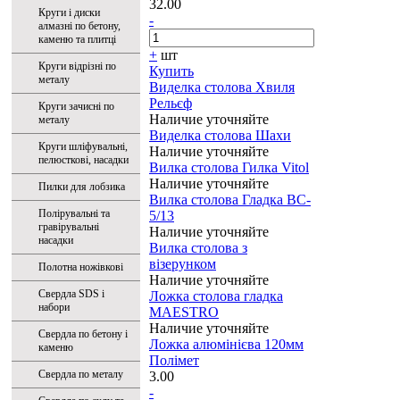
32.00
Круги і диски
-
алмазні по бетону,
каменю та плитці
+
шт
Круги відрізні по
Купить
металу
Виделка столова Хвиля
Рельєф
Круги зачисні по
Наличие уточняйте
металу
Виделка столова Шахи
Круги шліфувальні,
Наличие уточняйте
пелюсткові, насадки
Вилка столова Гилка Vitol
Наличие уточняйте
Пилки для лобзика
Вилка столова Гладка BC-
Полірувальні та
5/13
гравірувальні
Наличие уточняйте
насадки
Вилка столова з
візерунком
Полотна ножівкові
Наличие уточняйте
Свердла SDS і
Ложка cтолова гладка
набори
MAESTRO
Наличие уточняйте
Свердла по бетону і
Ложка алюмінієва 120мм
каменю
Полімет
Свердла по металу
3.00
-