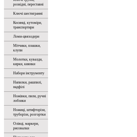
розвідні, переставні
Ключі шестигранні
Косинці, кутоміри,
транспортири
Ломи-цвяходери
Мітчики, плашки,
клупи
Молотки, кувалди,
кирки, киянки
Набори інструменту
Напилки, рашпилі,
надфілі
Ножівки, пили, ручні
лобзики
Ножиці, штифторізи,
труборізи, розгортки
Олівці, маркери,
рисовалки