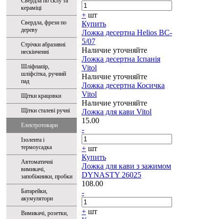
Свердла по склу та
кераміці
+
шт
Свердла, фрези по
Купить
дереву
Ложка десертна Helios BC-
5/07
Стрічки абразивні
Наличие уточняйте
нескінченні
Ложка десертна Іспанія
Шліфпапір,
Vitol
шліфсітка, ручний
Наличие уточняйте
пад
Ложка десертна Косичка
Vitol
Щітки крацовки
Наличие уточняйте
Щітки сталеві ручні
Ложка для кави Vitol
15.00
Електротовари
-
Ізолента і
термоусадка
+
шт
Купить
Автоматичні
Ложка для кави з зажимом
вимикачі,
DYNASTY 26025
запобіжники, пробки
108.00
Батарейки,
-
акумулятори
+
шт
Вимикачі, розетки,