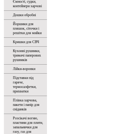
Ємності, судки,
контейнери харчові
Дошки обробні
Йоршики для
пляшок, сіточки і
решітки для мийки
Кришки для СВЧ
Кухонні рушники,
тримачі паперових
рушників
Лійки-воронки
Підставки під
гаряче,
термосалфетки,
прихватки
Плівка харчова,
пакети і папір для
сніданків
Розсікачі вогню,
пластини для плити,
запальнички для
газу, газ для