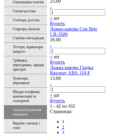
25.00
Світильники точечні
-
Силові роз'єми
+
шт
Сплітери, роз'єми
Купить
Ложка кавова Con Brio
Стартери, баласти
CB-3509
Стрічки світлодіодні
26.00
-
Тестери, індикатори
напруги
+
шт
Трійники,
Купить
перехідники, зарядні
Ложка кавова Гладка
пристрої
Квадрат АВА 110-F
13.00
Тумблери,
перемикачі
-
Шнури телефонні,
+
шт
компьютерні та
Купить
електричні
1 - 42 из 102
Загальнобудівельні
Страницы:
матеріали
1
Вироби з металу і
2
сталі
3