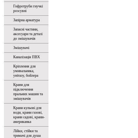
Гофротруби гнучкі
розсувні
Запірна арматура
Запасні частини,
аксесуари та деталі
до змішувачів
Змішувачі
Каналізація ПВХ
Кріплення для
умивальника,
унітазу, бойлера
Крани для
підключення
пральних машин та
змішувачів
Крани кульові для
води, крани газові,
крани садові, крани-
американка
Лійки, стійки та
тримачі для душа