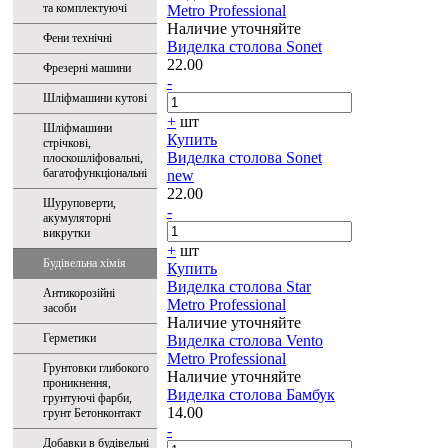
та комплектуючі
Metro Professional
Наличие уточняйте
Фени технічні
Виделка столова Sonet
22.00
Фрезерні машини
-
Шліфмашини кутові
+
шт
Шліфмашини
Купить
стрічкові,
Виделка столова Sonet
плоскошліфовальні,
багатофункціональні
new
22.00
Шуруповерти,
-
акумуляторні
викрутки
+
шт
Будівельна хімія
Купить
Виделка столова Star
Антикорозійні
Metro Professional
засоби
Наличие уточняйте
Герметики
Виделка столова Vento
Metro Professional
Грунтовки глибокого
Наличие уточняйте
проникнення,
Виделка столова Бамбук
грунтуючі фарби,
14.00
грунт Бетонконтакт
-
Добавки в будівельні