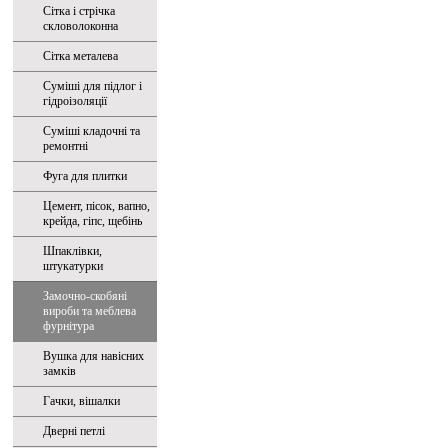
Сітка і стрічка
скловолоконна
Сітка металева
Суміші для підлог і
гідроізоляції
Суміші кладочні та
ремонтні
Фуга для плитки
Цемент, пісок, вапно,
крейда, гіпс, щебінь
Шпаклівки,
штукатурки
Замочно-скобяні
вироби та меблева
фурнітура
Вушка для навісних
замків
Гачки, вішалки
Дверні петлі