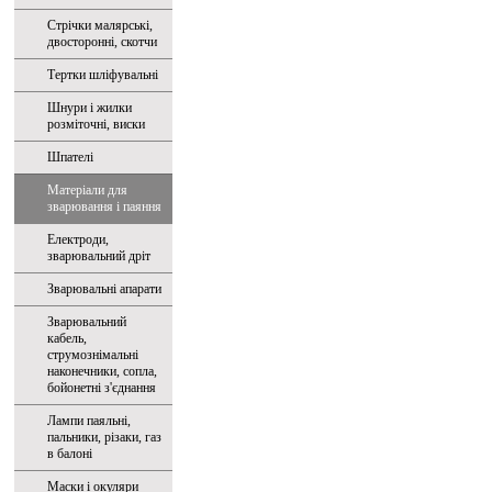
Стрічки малярські,
двосторонні, скотчи
Тертки шліфувальні
Шнури і жилки
розміточні, виски
Шпателі
Матеріали для
зварювання і паяння
Електроди,
зварювальний дріт
Зварювальні апарати
Зварювальний
кабель,
струмознімальні
наконечники, сопла,
бойонетні з'єднання
Лампи паяльні,
пальники, різаки, газ
в балоні
Маски і окуляри