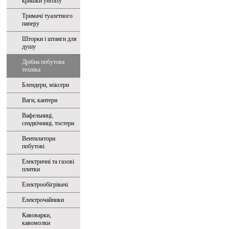
кришки унітазу
Тримачі туалетного
паперу
Шторки і штанги для
душу
Дрібна побутова
техніка
Блендери, міксери
Ваги, кантери
Вафельниці,
сендвічниці, тостери
Вентилятори
побутові
Електричні та газові
плитки
Електрообігрівачі
Електрочайники
Кавоварки,
кавомолки