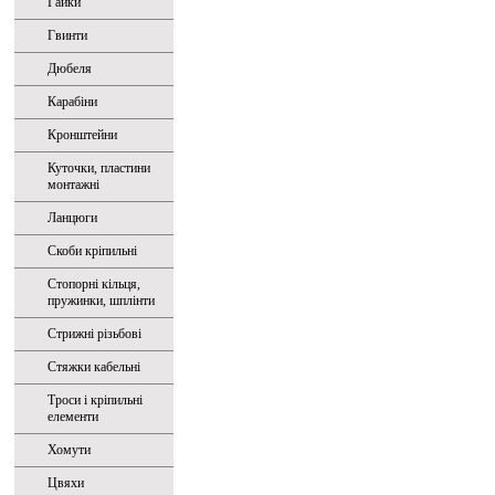
Гайки
Гвинти
Дюбеля
Карабіни
Кронштейни
Куточки, пластини
монтажні
Ланцюги
Скоби кріпильні
Стопорні кільця,
пружинки, шплінти
Стрижні різьбові
Стяжки кабельні
Троси і кріпильні
елементи
Хомути
Цвяхи