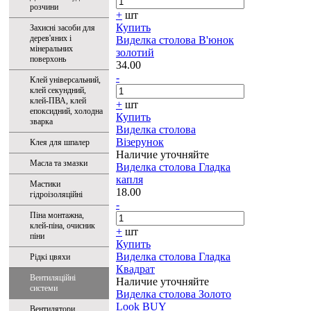
розчини
+
шт
Купить
Захисні засоби для
дерев'яних і
Виделка столова В'юнок
мінеральних
золотий
поверхонь
34.00
-
Клей універсальний,
клей секундний,
клей-ПВА, клей
+
шт
епоксидний, холодна
Купить
зварка
Виделка столова
Візерунок
Клея для шпалер
Наличие уточняйте
Масла та змазки
Виделка столова Гладка
капля
Мастики
18.00
гідроізоляційні
-
Піна монтажна,
клей-піна, очисник
+
шт
піни
Купить
Виделка столова Гладка
Рідкі цвяхи
Квадрат
Вентиляційні
Наличие уточняйте
системи
Виделка столова Золото
Look BUY
Вентилятори