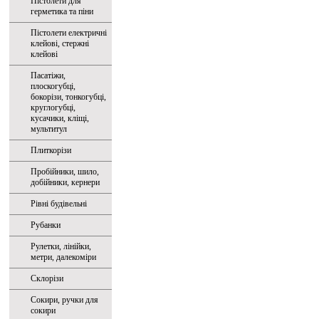
Пістолети для
герметика та піни
Пістолети електричні
клейові, стержні
клейові
Пасатіжи,
плоскогубці,
бокорізи, тонкогубці,
круглогубці,
кусачики, кліщі,
мультитул
Плиткорізи
Пробійники, шило,
добійники, кернери
Рівні будівельні
Рубанки
Рулетки, лінійки,
метри, далекоміри
Склорізи
Сокири, ручки для
сокири