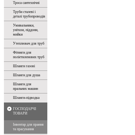
Троса сантехнічні
Труби сталеві і
деталі трубопроводів
Умивальники,
унітази, піддони,
мийки
Утеплювач для труб
Фітинги для
поліетиленових труб
Шланги газові
Шланги для душа
Шланги для
пральних машин
Шланги-підводка
ГОСПОДАРЧІ
ТОВАРИ
Інвентар для прання
та прасування