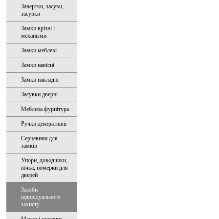
Завертки, засуви,
засувки
Замки врізні і
механізми
Замки меблеві
Замки навісні
Замки накладні
Засувки дверні
Меблева фурнітура
Ручки декоративні
Серцевини для
замків
Упори, доводчики,
вічка, номерки для
дверей
Засоби
індивідуального
захисту