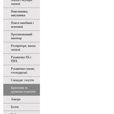
Маски і окуляри
захисні
Наколінники,
навушники
Пояси запобіжні і
монтажні
Протипожежний
інвентар
Респіратори, маски
захисні
Рукавички ХБ і
ПВХ
Рукавички гумові,
господарські
Спецодяг і взуття
Кріплення та
кріпильні елементи
Анкера
Болти