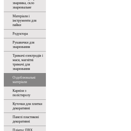
зварника, скло
зварювальне
Матеріали і
інструменти для
пайки
Редуктора
Рукавички для
зварювання
Тримачі електродів і
маси, магнітні
тримачі для
зварювання
Оздоблювальні
матеріали
Карнізи з
полістиролу
Куточки для плитки
декоративні
Панелі пластикові
декоративні
Плінтус ПВХ