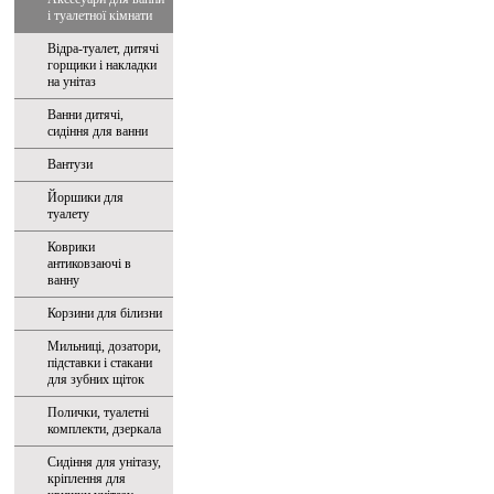
і туалетної кімнати
Відра-туалет, дитячі
горщики і накладки
на унітаз
Ванни дитячі,
сидіння для ванни
Вантузи
Йоршики для
туалету
Коврики
антиковзаючі в
ванну
Корзини для білизни
Мильниці, дозатори,
підставки і стакани
для зубних щіток
Полички, туалетні
комплекти, дзеркала
Сидіння для унітазу,
кріплення для