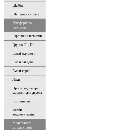
Шайби
Шурупи, саморізи
Лакофарбова
продукція
Барвники і пігменти
Грунти ГФ, ПФ
Емалі акрилові
Емалі алкидні
Емалі-спрей
Лаки
Пропитки, лазурі,
морилки для дерева
Розчинники
Фарби
водоемульсійні
Малярний та
штукатурний