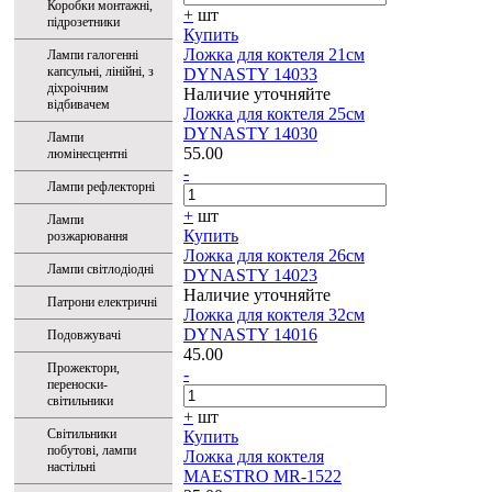
Коробки монтажні,
+
шт
підрозетники
Купить
Ложка для коктеля 21см
Лампи галогенні
капсульні, лінійні, з
DYNASTY 14033
діхроічним
Наличие уточняйте
відбивачем
Ложка для коктеля 25см
DYNASTY 14030
Лампи
55.00
люмінесцентні
-
Лампи рефлекторні
+
шт
Лампи
Купить
розжарювання
Ложка для коктеля 26см
Лампи світлодіодні
DYNASTY 14023
Наличие уточняйте
Патрони електричні
Ложка для коктеля 32см
DYNASTY 14016
Подовжувачі
45.00
Прожектори,
-
переноски-
світильники
+
шт
Світильники
Купить
побутові, лампи
Ложка для коктеля
настільні
MAESTRO MR-1522