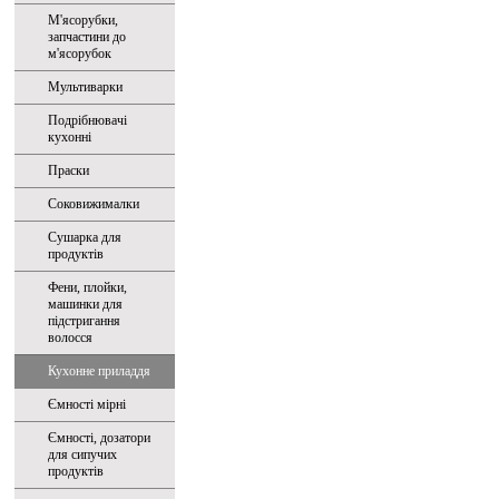
М'ясорубки,
запчастини до
м'ясорубок
Мультиварки
Подрібнювачі
кухонні
Праски
Соковижималки
Сушарка для
продуктів
Фени, плойки,
машинки для
підстригання
волосся
Кухонне приладдя
Ємності мірні
Ємності, дозатори
для сипучих
продуктів