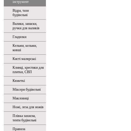
інструмент
Відра, тази
будівельні
Валики, запаски,
ручки для валиків
Гладилки
Кельми, кельми,
ковші
Кисті малярські
Клинці, хрестики для
плитки, СВП
Кюветкі
Міксери будівельні
Макловиці
Ножі, леза для ножів
Плівка захисна,
тенти будівельні
Правила