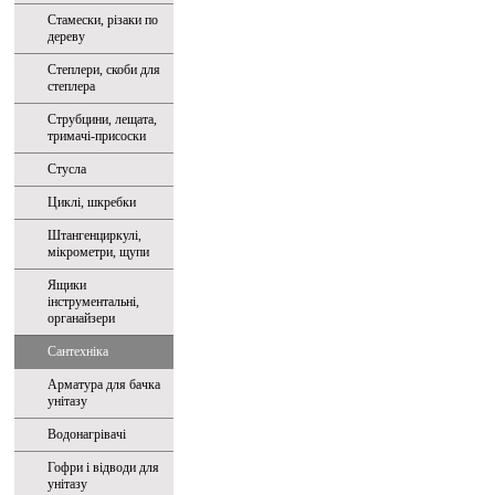
Стамески, різаки по
дереву
Степлери, скоби для
степлера
Струбцини, лещата,
тримачі-присоски
Стусла
Циклі, шкребки
Штангенциркулі,
мікрометри, щупи
Ящики
інструментальні,
органайзери
Сантехніка
Арматура для бачка
унітазу
Водонагрівачі
Гофри і відводи для
унітазу