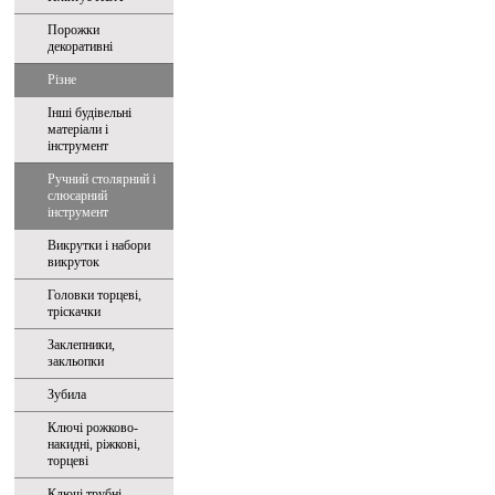
Порожки
декоративні
Різне
Інші будівельні
матеріали і
інструмент
Ручний столярний і
слюсарний
інструмент
Викрутки і набори
викруток
Головки торцеві,
тріскачки
Заклепники,
закльопки
Зубила
Ключі рожково-
накидні, ріжкові,
торцеві
Ключі трубні,