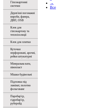
Гіпсокартонні
→
системи
Все
Дерев'яні погонажні
вироби, фанера,
ДВП, OSB
Клея для
гіпсокартону та
теплоізоляції
Клея для плитки
Куточки
перфоровані, арочні,
рейки штукатурні
Мінеральна вата,
пінопласт
Мішки будівельні
Підложка під
ламінат, полотно
фольговане
Паробар'єр,
гідробар'єр,
руберойд