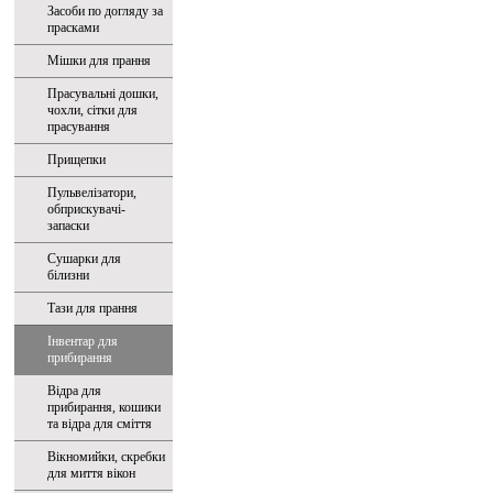
Засоби по догляду за
прасками
Мішки для прання
Прасувальні дошки,
чохли, сітки для
прасування
Прищепки
Пульвелізатори,
обприскувачі-
запаски
Сушарки для
білизни
Тази для прання
Інвентар для
прибирання
Відра для
прибирання, кошики
та відра для сміття
Вікномийки, скребки
для миття вікон