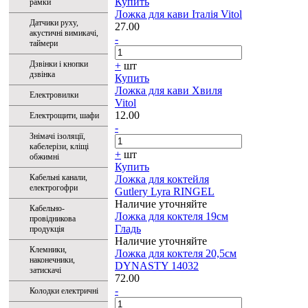
Купить
рамки
Ложка для кави Італія Vitol
Датчики руху,
27.00
акустичні вимикачі,
-
таймери
Дзвінки і кнопки
+
шт
дзвінка
Купить
Ложка для кави Хвиля
Електровилки
Vitol
12.00
Електрощити, шафи
-
Знімачі ізоляції,
кабелерізи, кліщі
+
шт
обжимні
Купить
Кабельні канали,
Ложка для коктейля
електрогофри
Gutlery Lyra RINGEL
Наличие уточняйте
Кабельно-
Ложка для коктеля 19см
провідникова
Гладь
продукція
Наличие уточняйте
Клемники,
Ложка для коктеля 20,5см
наконечники,
DYNASTY 14032
затискачі
72.00
-
Колодки електричні