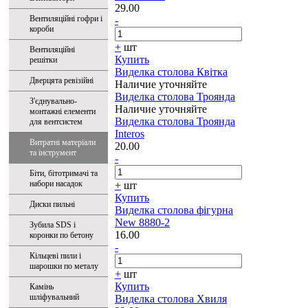
29.00
Вентиляційні гофри і
-
короби
+
шт
Вентиляційні
Купить
решітки
Виделка столова Квітка
Дверцята ревізійні
Наличие уточняйте
Виделка столова Троянда
З'єднувально-
Наличие уточняйте
монтажні елементи
Виделка столова Троянда
для вентсистем
Interos
Витратні матеріали
20.00
та інструмент
-
Біти, бітотримачі та
набори насадок
+
шт
Купить
Диски пильні
Виделка столова фігурна
New 8880-2
Зубила SDS і
16.00
коронки по бетону
-
Кільцеві пили і
шарошки по металу
+
шт
Купить
Камінь
шліфувальний
Виделка столова Хвиля