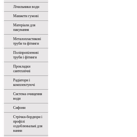
Лічильники води
Манжети гумові
Матеріали для
пакування
Металопластикові
труби та фітинги
Поліпропіленові
труби і фітинги
Прокладки
сантехнічні
Радіатори і
комплектуючі
Система очищення
води
Сифони
Стрічки-бордюри і
профілі
оздоблювальні для
ванни