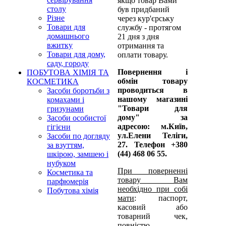
якщо товар Вами
столу
був придбаний
Різне
через кур'єрську
Товари для
службу - протягом
домашнього
21 дня з дня
вжитку
отримання та
Товари для дому,
оплати товару.
саду, городу
Повернення і
ПОБУТОВА ХІМІЯ ТА
обмін товару
КОСМЕТИКА
проводиться в
Засоби боротьби з
нашому магазині
комахами і
"Товари для
гризунами
дому" за
Засоби особистої
адресою:
м.Київ,
гігієни
ул.Елени Теліги,
Засоби по догляду
27. Телефон +380
за взуттям,
(44) 468 06 55.
шкірою, замшею і
нубуком
При поверненні
Косметика та
товару Вам
парфюмерія
необхідно при собі
Побутова хімія
мати
: паспорт,
касовий або
товарний чек,
повністю