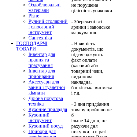
Оздоблювальні
не порушена
матеріали
цілісність упаковки.
Різне
Ручний столярний
- Збережені всі
і слюсарний
ярлики і заводське
інструмент
маркування.
Сантехніка
ГОСПОДАРЧІ
- Наявність
ТОВАРИ
документів, що
Інвентар для
підтверджують
прання та
факт оплати
прасування
(касовий або
Інвентар для
товарний чеки,
прибирання
видаткова
Аксесуари для
накладна,
ванни і туалетної
банківська виписка
кімнати
і т.д.
Дрібна побутова
техніка
- З дня придбання
Кухонне приладдя
товару пройшло не
Кухонний
б
інструмент
ільше 14 днів, не
Кухонний посуд
рахуючи дня
Прибори для
покупки, а в разі
сервірування