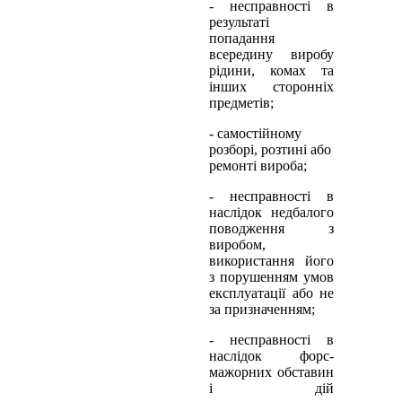
- несправності в
результаті
попадання
всередину виробу
рідини, комах та
інших сторонніх
предметів;
- самостійному
розборі, розтині або
ремонті вироба;
- несправності в
наслідок недбалого
поводження з
виробом,
використання його
з порушенням умов
експлуатації або не
за призначенням;
- несправності в
наслідок форс-
мажорних обставин
і дій