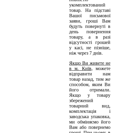
укомплектований
товар. На підставі
Вашої письмової
заяви, гроші Вам
будуть повернуті в
день повернення
товару, а в разі
відсутності грошей
у касі, не пізніше,
ніж через 7 днів.
Якщо Ви живете не
в м. Київ
, можете
відправити нам
товар назад, тим же
способом, яким Ви
його отримали.
Якщо у товару
збережений
товарний вид,
комплектація і
заводська упаковка,
ми обміняємо його
Вам або повернемо
гроші. При цьому, в