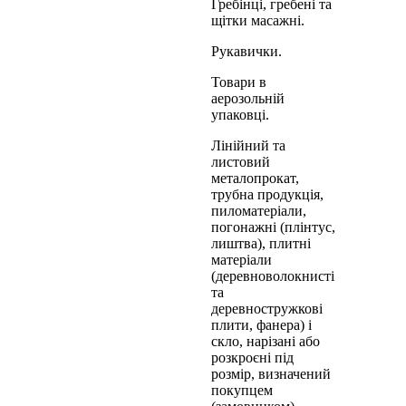
Гребінці, гребені та
щітки масажні.
Рукавички.
Товари в
аерозольній
упаковці.
Лінійний та
листовий
металопрокат,
трубна продукція,
пиломатеріали,
погонажні (плінтус,
лиштва), плитні
матеріали
(деревноволокнисті
та
деревностружкові
плити, фанера) і
скло, нарізані або
розкроєні під
розмір, визначений
покупцем