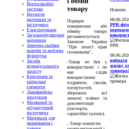
і обмін
Вентиляційні
товару
системи
Новини
Витратні
матеріали та
08.06.202
Порядок
інструмент
PPR-фіти
повернення або
Електротовари
переваги
обміну товару
Загальнобудівельні
викорис
регламентується
матеріали
Законом України
Замочно-скобяні
"Про захист прав
вироби та меблева
споживачів".
08.06.202
фурнітура
вибрати
Засоби
-Товар не був у
жилку д
індивідуального
використанні і не
тримера
захисту
має слідів
Кріплення та
використання:
кріпильні
подряпин, сколів,
елементи
потертостей,
Лакофарбова
збережені всі
продукція
захисні плівки та
Малярний та
документація
штукатурний
(паспорти,
інструмент
гарантійні талони).
Матеріали для
зварювання і
- Товар повністю
паяння
укомплектований і