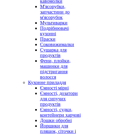
кавомолки
М'ясорубки,
запчастини до
м'ясорубок
Мультиварки
Подрібнювачі
кухонні
Праски
Соковижималки
Сушарка для
продуктів
Фени, плойки,
машинки для
підстригання
волосся
Кухонне приладдя
Ємності мірні
Ємності, дозатори
для сипучих
продуктів
Ємності, судки,
контейнери харчові
Дошки обробні
Йоршики для
пляшок, сіточки і