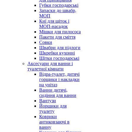
Губки господарські
Запаски до швабр,
МОП
Киї для щіток і
МОП-насадок
Мішки для пилососа
Пакети для сміття
Совки
Швабри для підлоги
Шкребки кухонні
Щітки господарські
Аксесуари для ванни і
туалетної кімнати
Відра-туалет, дитячі
горщики і накладки
на унітаз
Ванни дитячі,
сидіння для ванни
Вантузи
Йоршики для
туалету
Коврики
антиковзаючі в
ванну