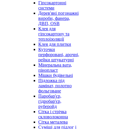
Гіпсокартонні
системи
Дерев'яні погонажні
вироби, фанера,
ДВП, OSB
Клея для
гіпсокартону та
теплоізоляції
Клея для плитки
Куточки
перфоровані, арочні,
рейки штукатурні
Мінеральна вата,
пінопласт
Мішки будівельні
Підложка під
ламінат, полотно
фольговане
Паробар'єр,
гідробар'єр,
руберойд
Сітка і стрічка
скловолоконна
Сітка металева
Суміші для підлог і