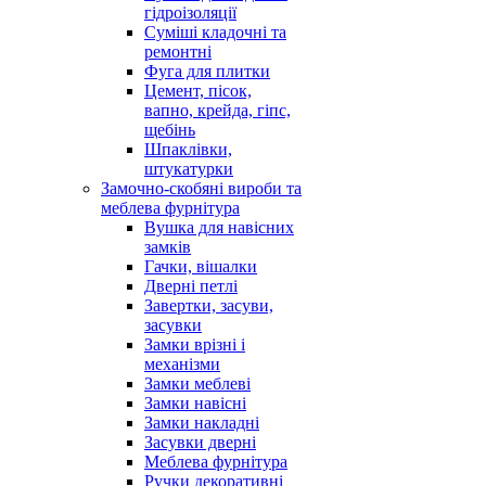
гідроізоляції
Суміші кладочні та
ремонтні
Фуга для плитки
Цемент, пісок,
вапно, крейда, гіпс,
щебінь
Шпаклівки,
штукатурки
Замочно-скобяні вироби та
меблева фурнітура
Вушка для навісних
замків
Гачки, вішалки
Дверні петлі
Завертки, засуви,
засувки
Замки врізні і
механізми
Замки меблеві
Замки навісні
Замки накладні
Засувки дверні
Меблева фурнітура
Ручки декоративні