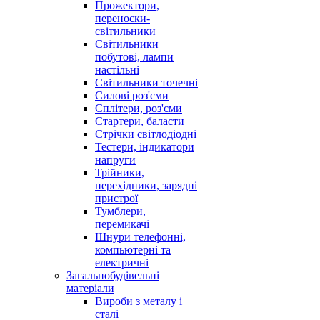
Прожектори,
переноски-
світильники
Світильники
побутові, лампи
настільні
Світильники точечні
Силові роз'єми
Сплітери, роз'єми
Стартери, баласти
Стрічки світлодіодні
Тестери, індикатори
напруги
Трійники,
перехідники, зарядні
пристрої
Тумблери,
перемикачі
Шнури телефонні,
компьютерні та
електричні
Загальнобудівельні
матеріали
Вироби з металу і
сталі