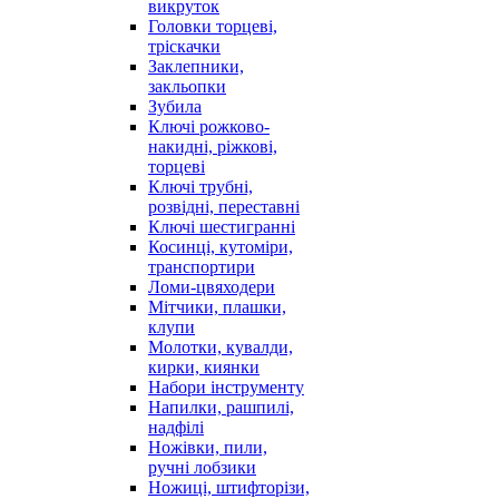
викруток
Головки торцеві,
тріскачки
Заклепники,
закльопки
Зубила
Ключі рожково-
накидні, ріжкові,
торцеві
Ключі трубні,
розвідні, переставні
Ключі шестигранні
Косинці, кутоміри,
транспортири
Ломи-цвяходери
Мітчики, плашки,
клупи
Молотки, кувалди,
кирки, киянки
Набори інструменту
Напилки, рашпилі,
надфілі
Ножівки, пили,
ручні лобзики
Ножиці, штифторізи,