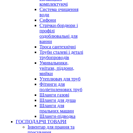
комплектуючі
Система очищення
води
Сифони
Стрічки-бордюри і
профілі
оздоблювальні для
ванни
Троса сантехнічні
Труби сталеві і деталі
трубопроводів
Умивальники,
унітази, піддони,
мийки
Утеплювач для труб
Фітинги для
поліетиленових труб
Шланги газові
Шланги для душа
Шланги для
пральних машин
Шланги-підводка
ГОСПОДАРЧІ ТОВАРИ
Інвентар для прання та
прасування