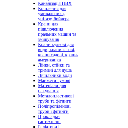
Каналізація ПВХ
Кріплення для
умивальника,
унітазу, бойлера
Крани для
підключення
пральних машин та
змішувачів
Крани кульові для
води, крани газові,
крани садові, крани-
американка
Лійки, стійки та
тримачі для душа
Лічильники води
Манжети гумові
Матеріали для
пакування
Металопластикові
труби та фітинги
Поліпропіленові
труби і фітинги
Прокладки
сантехнічні
Радіатори і