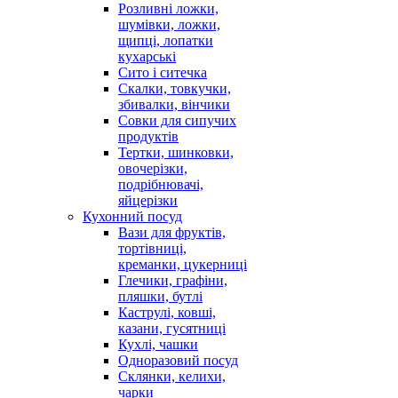
Розливні ложки,
шумівки, ложки,
щипці, лопатки
кухарські
Сито і ситечка
Скалки, товкучки,
збивалки, вінчики
Совки для сипучих
продуктів
Тертки, шинковки,
овочерізки,
подрібнювачі,
яйцерізки
Кухонний посуд
Вази для фруктів,
тортівниці,
креманки, цукерниці
Глечики, графіни,
пляшки, бутлі
Каструлі, ковші,
казани, гусятниці
Кухлі, чашки
Одноразовий посуд
Склянки, келихи,
чарки