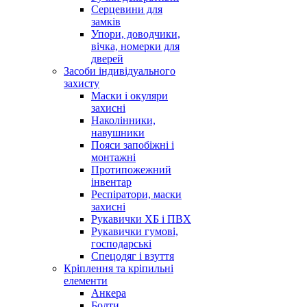
Серцевини для
замків
Упори, доводчики,
вічка, номерки для
дверей
Засоби індивідуального
захисту
Маски і окуляри
захисні
Наколінники,
навушники
Пояси запобіжні і
монтажні
Протипожежний
інвентар
Респіратори, маски
захисні
Рукавички ХБ і ПВХ
Рукавички гумові,
господарські
Спецодяг і взуття
Кріплення та кріпильні
елементи
Анкера
Болти