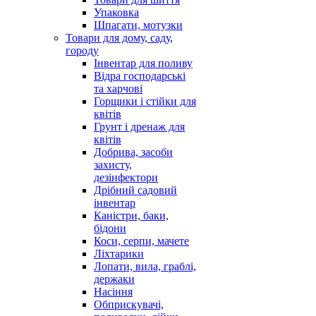
Упаковка
Шпагати, мотузки
Товари для дому, саду,
городу
Інвентар для поливу
Відра господарські
та харчові
Горщики і стійки для
квітів
Грунт і дренаж для
квітів
Добрива, засоби
захисту,
дезінфектори
Дрібний садовий
інвентар
Каністри, баки,
бідони
Коси, серпи, мачете
Ліхтарики
Лопати, вила, граблі,
держаки
Насіння
Обприскувачі,