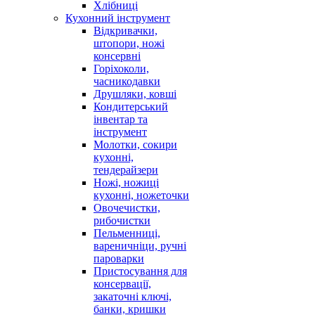
Хлібниці
Кухонний інструмент
Відкривачки,
штопори, ножі
консервні
Горіхоколи,
часникодавки
Друшляки, ковші
Кондитерський
інвентар та
інструмент
Молотки, сокири
кухонні,
тендерайзери
Ножі, ножиці
кухонні, ножеточки
Овочечистки,
рибочистки
Пельменниці,
вареничніци, ручні
пароварки
Пристосування для
консервації,
закаточні ключі,
банки, кришки