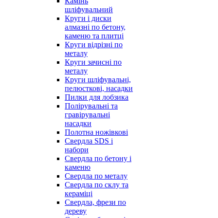
Камінь
шліфувальний
Круги і диски
алмазні по бетону,
каменю та плитці
Круги відрізні по
металу
Круги зачисні по
металу
Круги шліфувальні,
пелюсткові, насадки
Пилки для лобзика
Полірувальні та
гравірувальні
насадки
Полотна ножівкові
Свердла SDS і
набори
Свердла по бетону і
каменю
Свердла по металу
Свердла по склу та
кераміці
Свердла, фрези по
дереву