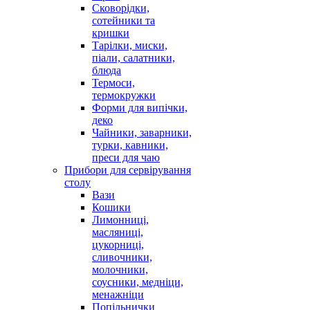
Сковорідки,
сотейники та
кришки
Тарілки, миски,
піали, салатники,
блюда
Термоси,
термокружки
Форми для випічки,
деко
Чайники, заварники,
турки, кавники,
преси для чаю
Прибори для сервірування
столу
Вази
Кошики
Лимонниці,
масляниці,
цукорниці,
сливочники,
молочники,
соусники, медніци,
менажніци
Попільнички