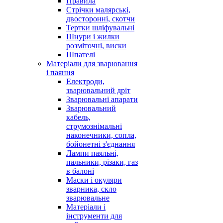
Правила
Стрічки малярські,
двосторонні, скотчи
Тертки шліфувальні
Шнури і жилки
розміточні, виски
Шпателі
Матеріали для зварювання
і паяння
Електроди,
зварювальний дріт
Зварювальні апарати
Зварювальний
кабель,
струмознімальні
наконечники, сопла,
бойонетні з'єднання
Лампи паяльні,
пальники, різаки, газ
в балоні
Маски і окуляри
зварника, скло
зварювальне
Матеріали і
інструменти для