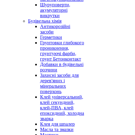
Шуруповерти,
акумуляторні
викрутки
Будівельна хімія
Антикорозійні
засоби
Герметики
Грунтовки глибокого
проникнення,
грунтуючі фарби,
грунт Бетонконтакт
Добавки в будівельні
розчини
Захисні засоби для
дерев'яних і
мінеральних
поверхонь
Клей універсальний,
клей секундний,
клей-ПВА, клей
епоксидний, холодна
зварка
Клея для шпалер
Масла та змазки
Мастики