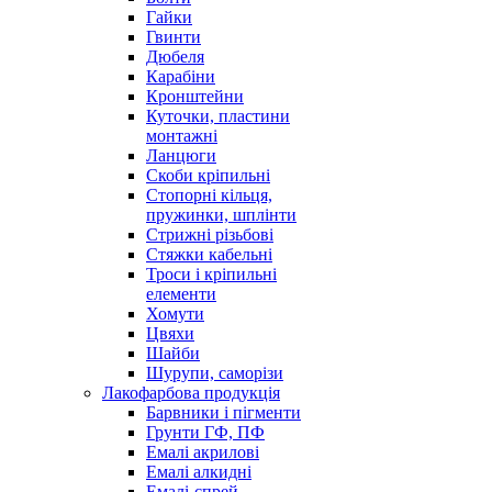
Гайки
Гвинти
Дюбеля
Карабіни
Кронштейни
Куточки, пластини
монтажні
Ланцюги
Скоби кріпильні
Стопорні кільця,
пружинки, шплінти
Стрижні різьбові
Стяжки кабельні
Троси і кріпильні
елементи
Хомути
Цвяхи
Шайби
Шурупи, саморізи
Лакофарбова продукція
Барвники і пігменти
Грунти ГФ, ПФ
Емалі акрилові
Емалі алкидні
Емалі-спрей