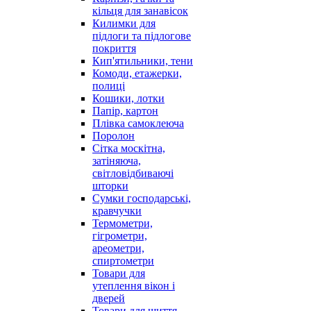
кільця для занавісок
Килимки для
підлоги та підлогове
покриття
Кип'ятильники, тени
Комоди, етажерки,
полиці
Кошики, лотки
Папір, картон
Плівка самоклеюча
Поролон
Сітка москітна,
затіняюча,
світловідбиваючі
шторки
Сумки господарські,
кравчучки
Термометри,
гігрометри,
ареометри,
спиртометри
Товари для
утеплення вікон і
дверей
Товари для шиття