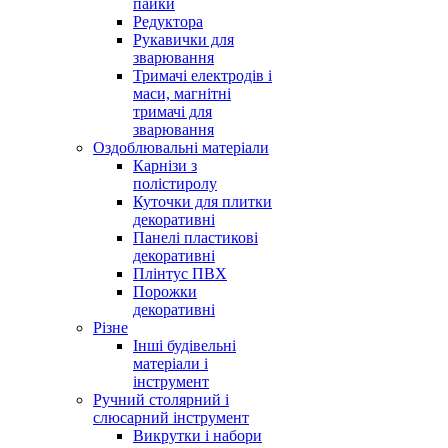
пайки
Редуктора
Рукавички для
зварювання
Тримачі електродів і
маси, магнітні
тримачі для
зварювання
Оздоблювальні матеріали
Карнізи з
полістиролу
Куточки для плитки
декоративні
Панелі пластикові
декоративні
Плінтус ПВХ
Порожки
декоративні
Різне
Інші будівельні
матеріали і
інструмент
Ручний столярний і
слюсарний інструмент
Викрутки і набори