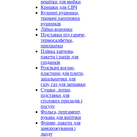
решітки для мийки
Кришки для СВЧ
Кухонні рушники,
тримачі паперових
рушників
Лійки-воронки
Підставки під гаряче,
термосалфетки,
прихватки
Плівка харчова,
пакети і папір для
сніданків
Розсікачі вогню,
пластини для плити,
запальнички для
газу, газ для заправки
Сушки, лотки,
підставки для
столових приладів і
посуду
Фольга, пергамент,
рукава для випічки
Форми, пакети для
заморожування і
льоду