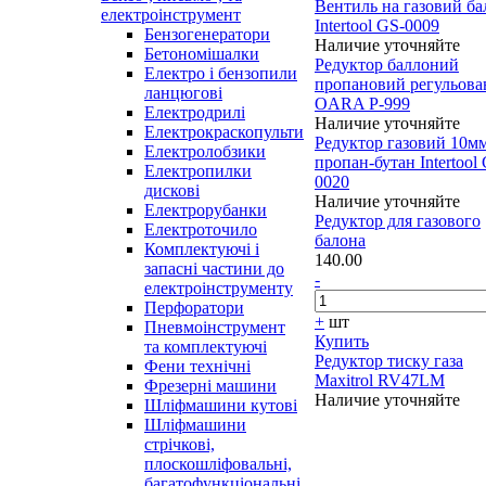
Вентиль на газовий ба
електроінструмент
Intertool GS-0009
Бензогенератори
Наличие уточняйте
Бетономішалки
Редуктор баллоний
Електро і бензопили
пропановий регульов
ланцюгові
OARA P-999
Електродрилі
Наличие уточняйте
Електрокраскопульти
Редуктор газовий 10м
Електролобзики
пропан-бутан Intertool
Електропилки
0020
дискові
Наличие уточняйте
Електрорубанки
Редуктор для газового
Електроточило
балона
Комплектуючі і
140.00
запасні частини до
-
електроінструменту
Перфоратори
+
шт
Пневмоінструмент
Купить
та комплектуючі
Редуктор тиску газа
Фени технічні
Maxitrol RV47LM
Фрезерні машини
Наличие уточняйте
Шліфмашини кутові
Шліфмашини
стрічкові,
плоскошліфовальні,
багатофункціональні