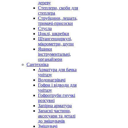
дереву
Степлери, скоби для
степлера
Струбцини, лещата,
тримачі-присоски
Стусла
Циклі, шкребки
Штангенциркулі,
мікрометри, щупи
Ящики
інструментальні,
органайзери
Сантехніка
Арматура для бачка
унітазу
Водонагрівачі
Гофри і відводи для
унітазу
Гофротруби гнучкі
розсувні
Запірна арматура
Запасні частини,
аксесуари та деталі
до змішувачів
Змішувачі