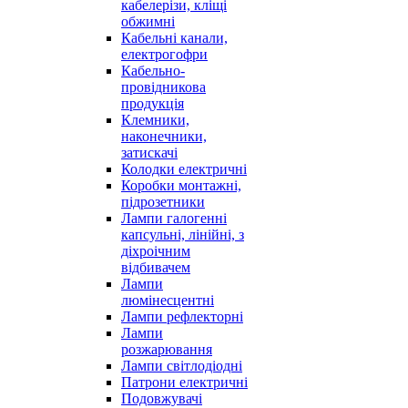
кабелерізи, кліщі
обжимні
Кабельні канали,
електрогофри
Кабельно-
провідникова
продукція
Клемники,
наконечники,
затискачі
Колодки електричні
Коробки монтажні,
підрозетники
Лампи галогенні
капсульні, лінійні, з
діхроічним
відбивачем
Лампи
люмінесцентні
Лампи рефлекторні
Лампи
розжарювання
Лампи світлодіодні
Патрони електричні
Подовжувачі