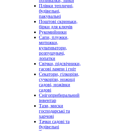
поливалки, лійки
Плівки тепличні,
будівельні,
пакувальні
Поштові скриньки,
бірки для ключів
Рукомийники
Сапи, плужки,
мотижки,
культиватори,
розпушувачі,
лопатки
Свічки, підсвічники,
гасові лампи і гніт
Секатори, гілкорізи,
сучкорізи, ножиці
садові, ножівки
садові
Снігоприбиральний
інвентар
Тази, миски
господарські та
харчові
Тачки садові та
будівельні