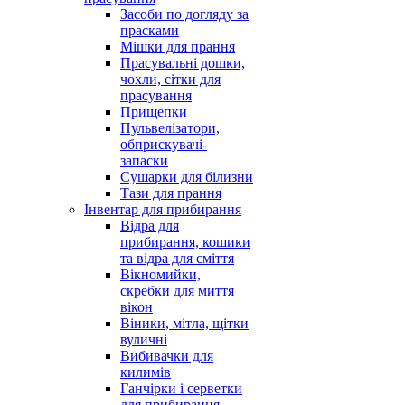
Засоби по догляду за
прасками
Мішки для прання
Прасувальні дошки,
чохли, сітки для
прасування
Прищепки
Пульвелізатори,
обприскувачі-
запаски
Сушарки для білизни
Тази для прання
Інвентар для прибирання
Відра для
прибирання, кошики
та відра для сміття
Вікномийки,
скребки для миття
вікон
Віники, мітла, щітки
вуличні
Вибивачки для
килимів
Ганчірки і серветки
для прибирання