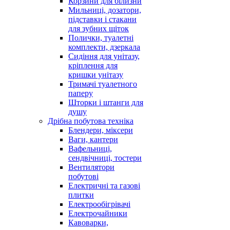
Корзини для білизни
Мильниці, дозатори,
підставки і стакани
для зубних щіток
Полички, туалетні
комплекти, дзеркала
Сидіння для унітазу,
кріплення для
кришки унітазу
Тримачі туалетного
паперу
Шторки і штанги для
душу
Дрібна побутова техніка
Блендери, міксери
Ваги, кантери
Вафельниці,
сендвічниці, тостери
Вентилятори
побутові
Електричні та газові
плитки
Електрообігрівачі
Електрочайники
Кавоварки,