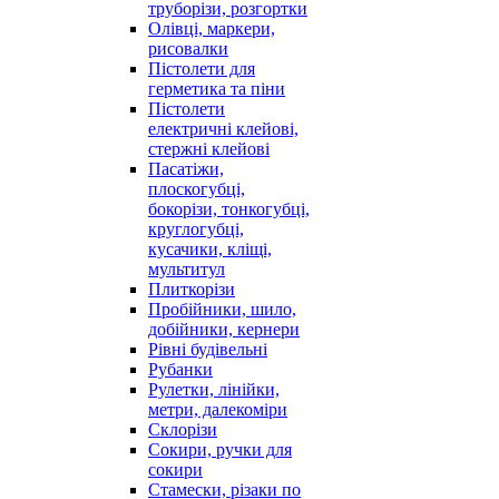
труборізи, розгортки
Олівці, маркери,
рисовалки
Пістолети для
герметика та піни
Пістолети
електричні клейові,
стержні клейові
Пасатіжи,
плоскогубці,
бокорізи, тонкогубці,
круглогубці,
кусачики, кліщі,
мультитул
Плиткорізи
Пробійники, шило,
добійники, кернери
Рівні будівельні
Рубанки
Рулетки, лінійки,
метри, далекоміри
Склорізи
Сокири, ручки для
сокири
Стамески, різаки по