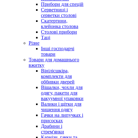
Прибори для спецій
Серветниці і
серветки столові
Скатертини,
клейонка столова
Столові прибори
Таці
Різне
Інші господарчі
товари
Товари для домашнього
вжитку
Вінілісшкіра,
комплекти для
оббивки дверей
Вішалки, чохли для
одягу, пакети для
вакуумної упаковки
Валики і щітки для
чищення одягу
Гачки на липучках і
присосках
Драбини і
стрем'янки
Карнізи, гачки та