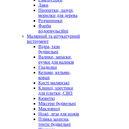
Лаки
Пропитки, лазурі,
морилки для дерева
Розчинники
Фарби
водоемульсійні
Малярний та штукатурний
інструмент
Відра, тази
будівельні
Валики, запаски,
ручки для валиків
Гладилки
Кельми, кельми,
ковші
Кисті малярські
Клинці, хрестики
для плитки, СВП
Кюветкі
Міксери будівельні
Макловиці
Ножі, леза для ножів
Плівка захисна,
тенти будівельні