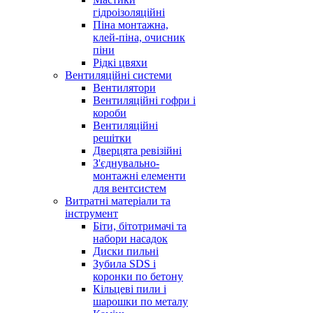
гідроізоляційні
Піна монтажна,
клей-піна, очисник
піни
Рідкі цвяхи
Вентиляційні системи
Вентилятори
Вентиляційні гофри і
короби
Вентиляційні
решітки
Дверцята ревізійні
З'єднувально-
монтажні елементи
для вентсистем
Витратні матеріали та
інструмент
Біти, бітотримачі та
набори насадок
Диски пильні
Зубила SDS і
коронки по бетону
Кільцеві пили і
шарошки по металу