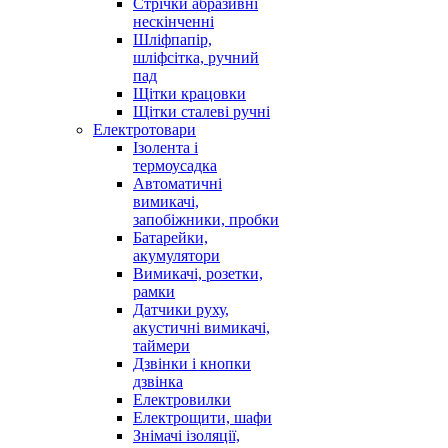
Стрічки абразивні
нескінченні
Шліфпапір,
шліфсітка, ручний
пад
Щітки крацовки
Щітки сталеві ручні
Електротовари
Ізолента і
термоусадка
Автоматичні
вимикачі,
запобіжники, пробки
Батарейки,
акумулятори
Вимикачі, розетки,
рамки
Датчики руху,
акустичні вимикачі,
таймери
Дзвінки і кнопки
дзвінка
Електровилки
Електрощити, шафи
Знімачі ізоляції,