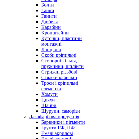
Болти
Гайки
Гвинти
Дюбеля
Карабіни
Кронштейни
Куточки, пластини
монтажні
Ланцюги
Скоби кріпильні
Стопорні кільця,
пружинки, шплінти
Стрижні різьбові
Стяжки кабельні
Троси і кріпильні
елементи
Хомути
Цвяхи
Шайби
Шурупи, саморізи
Лакофарбова продукція
Барвники і пігменти
Грунти ГФ, ПФ
Емалі акрилові
Емалі алкидні