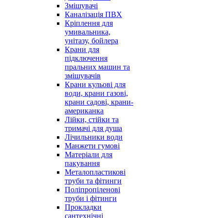
Змішувачі
Каналізація ПВХ
Кріплення для
умивальника,
унітазу, бойлера
Крани для
підключення
пральних машин та
змішувачів
Крани кульові для
води, крани газові,
крани садові, крани-
американка
Лійки, стійки та
тримачі для душа
Лічильники води
Манжети гумові
Матеріали для
пакування
Металопластикові
труби та фітинги
Поліпропіленові
труби і фітинги
Прокладки
сантехнічні