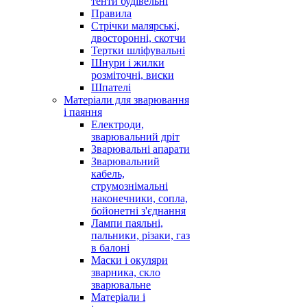
тенти будівельні
Правила
Стрічки малярські,
двосторонні, скотчи
Тертки шліфувальні
Шнури і жилки
розміточні, виски
Шпателі
Матеріали для зварювання
і паяння
Електроди,
зварювальний дріт
Зварювальні апарати
Зварювальний
кабель,
струмознімальні
наконечники, сопла,
бойонетні з'єднання
Лампи паяльні,
пальники, різаки, газ
в балоні
Маски і окуляри
зварника, скло
зварювальне
Матеріали і