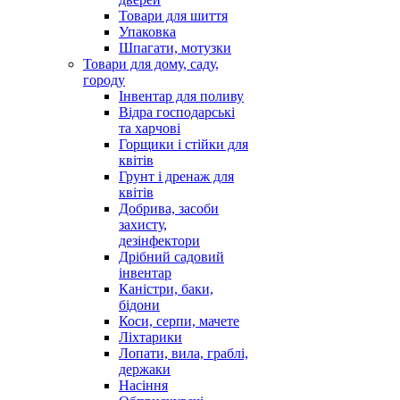
Товари для шиття
Упаковка
Шпагати, мотузки
Товари для дому, саду,
городу
Інвентар для поливу
Відра господарські
та харчові
Горщики і стійки для
квітів
Грунт і дренаж для
квітів
Добрива, засоби
захисту,
дезінфектори
Дрібний садовий
інвентар
Каністри, баки,
бідони
Коси, серпи, мачете
Ліхтарики
Лопати, вила, граблі,
держаки
Насіння