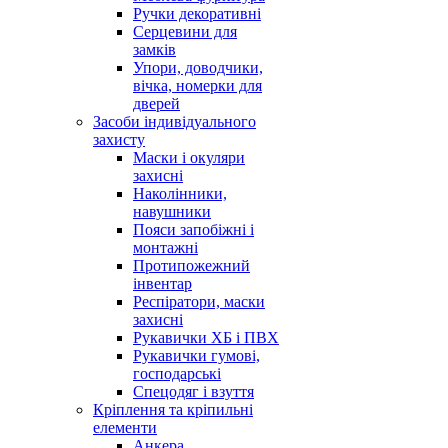
Ручки декоративні
Серцевини для
замків
Упори, доводчики,
вічка, номерки для
дверей
Засоби індивідуального
захисту
Маски і окуляри
захисні
Наколінники,
навушники
Пояси запобіжні і
монтажні
Протипожежний
інвентар
Респіратори, маски
захисні
Рукавички ХБ і ПВХ
Рукавички гумові,
господарські
Спецодяг і взуття
Кріплення та кріпильні
елементи
Анкера