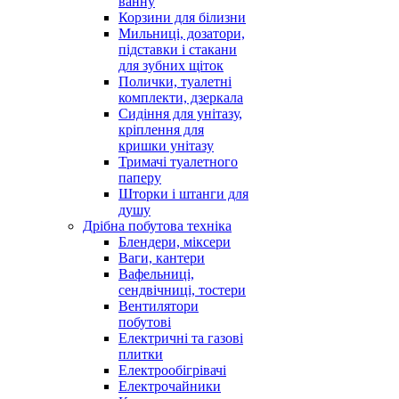
ванну
Корзини для білизни
Мильниці, дозатори,
підставки і стакани
для зубних щіток
Полички, туалетні
комплекти, дзеркала
Сидіння для унітазу,
кріплення для
кришки унітазу
Тримачі туалетного
паперу
Шторки і штанги для
душу
Дрібна побутова техніка
Блендери, міксери
Ваги, кантери
Вафельниці,
сендвічниці, тостери
Вентилятори
побутові
Електричні та газові
плитки
Електрообігрівачі
Електрочайники