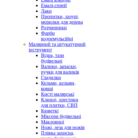
Емалі-спрей
Лаки
Пропитки, лазурі,
морилки для дерева
Розчинники
Фарби
водоемульсійні
Малярний та штукатурний
інструмент
Відра, тази
будівельні
Валики, запаски,
ручки для валиків
Гладилки
Кельми, кельми,
ковші
Кисті малярські
Клинці, хрестики
для плитки, СВП
Кюветкі
Міксери будівельні
Макловиці
Ножі, леза для ножів
Плівка захисна,