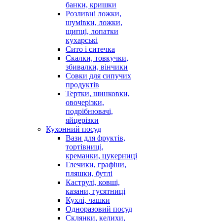
банки, кришки
Розливні ложки,
шумівки, ложки,
щипці, лопатки
кухарські
Сито і ситечка
Скалки, товкучки,
збивалки, вінчики
Совки для сипучих
продуктів
Тертки, шинковки,
овочерізки,
подрібнювачі,
яйцерізки
Кухонний посуд
Вази для фруктів,
тортівниці,
креманки, цукерниці
Глечики, графіни,
пляшки, бутлі
Каструлі, ковші,
казани, гусятниці
Кухлі, чашки
Одноразовий посуд
Склянки, келихи,