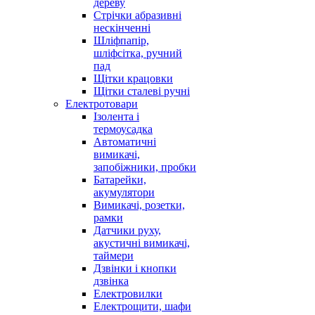
дереву
Стрічки абразивні
нескінченні
Шліфпапір,
шліфсітка, ручний
пад
Щітки крацовки
Щітки сталеві ручні
Електротовари
Ізолента і
термоусадка
Автоматичні
вимикачі,
запобіжники, пробки
Батарейки,
акумулятори
Вимикачі, розетки,
рамки
Датчики руху,
акустичні вимикачі,
таймери
Дзвінки і кнопки
дзвінка
Електровилки
Електрощити, шафи