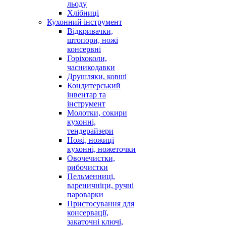
льоду
Хлібниці
Кухонний інструмент
Відкривачки,
штопори, ножі
консервні
Горіхоколи,
часникодавки
Друшляки, ковші
Кондитерський
інвентар та
інструмент
Молотки, сокири
кухонні,
тендерайзери
Ножі, ножиці
кухонні, ножеточки
Овочечистки,
рибочистки
Пельменниці,
вареничніци, ручні
пароварки
Пристосування для
консервації,
закаточні ключі,