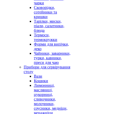
чарки
Сковорідки,
сотейники та
кришки
Тарілки, миски,
піали, салатники,
блюда
Термоси,
термокружки
Форми для випічки,
деко
Чайники, заварники,
турки, кавники,
преси для чаю
Прибори для сервірування
столу
Вази
Кошики
Лимонниці,
масляниці,
цукорниці,
сливочники,
молочники,
соусники, медніци,
менажніци