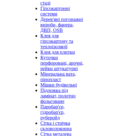
сталі
Гіпсокартонні
системи
Дерев'яні погонажні
вироби, фанера,
ДВП, OSB
Клея для
гіпсокартону та
теплоізоляції
Клея для плитки
Куточки
перфоровані, арочні,
рейки штукатурні
Мінеральна вата,
пінопласт
Мішки будівельні
Підложка під
ламінат, полотно
фольговане
Паробар'єр,
гідробар'єр,
руберойд
Сітка і стрічка
скловолоконна
Сітка металева