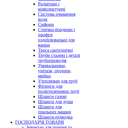
Радіатори і
комплектуючі
Система очищення
води
Сифони
Стрічки-бордюри і
профілі
оздоблювальні для
ванни
Троса сантехнічні
Труби сталеві і деталі
трубопроводів
Умивальники,
унітази, піддони,
мийки
Утеплювач для труб
Фітинги для
поліетиленових труб
Шланги газові
Шланги для душа
Шланги для
пральних машин
Шланги-підводка
ГОСПОДАРЧІ ТОВАРИ
Інвентар для прання та