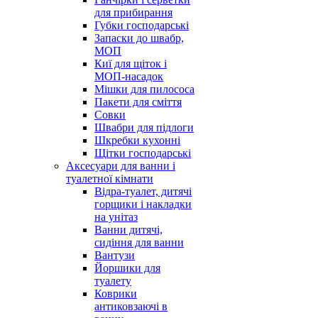
для прибирання
Губки господарські
Запаски до швабр,
МОП
Киї для щіток і
МОП-насадок
Мішки для пилососа
Пакети для сміття
Совки
Швабри для підлоги
Шкребки кухонні
Щітки господарські
Аксесуари для ванни і
туалетної кімнати
Відра-туалет, дитячі
горщики і накладки
на унітаз
Ванни дитячі,
сидіння для ванни
Вантузи
Йоршики для
туалету
Коврики
антиковзаючі в