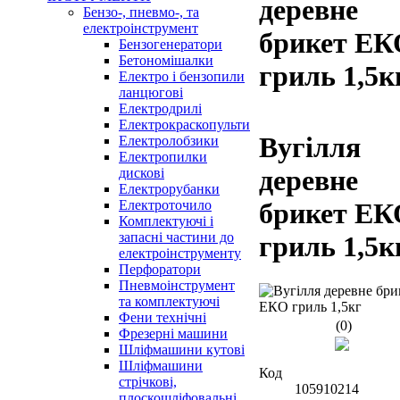
деревне
Бензо-, пневмо-, та
електроінструмент
брикет ЕК
Бензогенератори
Бетономішалки
гриль 1,5к
Електро і бензопили
ланцюгові
Електродрилі
Електрокраскопульти
Вугілля
Електролобзики
Електропилки
деревне
дискові
Електрорубанки
Електроточило
брикет ЕК
Комплектуючі і
запасні частини до
гриль 1,5к
електроінструменту
Перфоратори
Пневмоінструмент
та комплектуючі
Фени технічні
(0)
Фрезерні машини
Шліфмашини кутові
Шліфмашини
Код
стрічкові,
105910214
плоскошліфовальні,