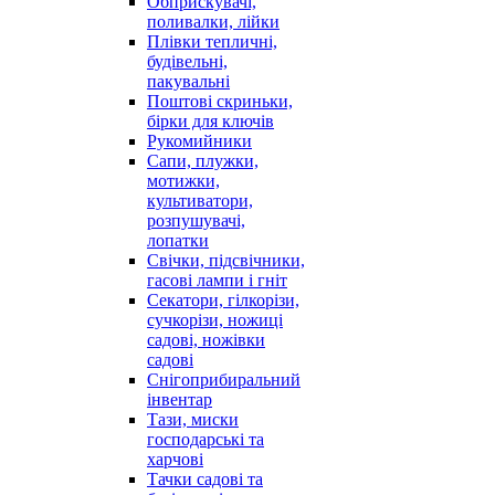
Обприскувачі,
поливалки, лійки
Плівки тепличні,
будівельні,
пакувальні
Поштові скриньки,
бірки для ключів
Рукомийники
Сапи, плужки,
мотижки,
культиватори,
розпушувачі,
лопатки
Свічки, підсвічники,
гасові лампи і гніт
Секатори, гілкорізи,
сучкорізи, ножиці
садові, ножівки
садові
Снігоприбиральний
інвентар
Тази, миски
господарські та
харчові
Тачки садові та