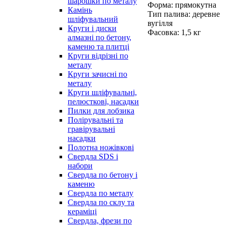
шарошки по металу
Форма: прямокутна
Камінь
Тип палива: деревне
шліфувальний
вугілля
Круги і диски
Фасовка: 1,5 кг
алмазні по бетону,
каменю та плитці
Круги відрізні по
металу
Круги зачисні по
металу
Круги шліфувальні,
пелюсткові, насадки
Пилки для лобзика
Полірувальні та
гравірувальні
насадки
Полотна ножівкові
Свердла SDS і
набори
Свердла по бетону і
каменю
Свердла по металу
Свердла по склу та
кераміці
Свердла, фрези по