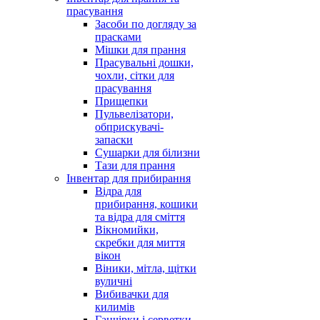
прасування
Засоби по догляду за
прасками
Мішки для прання
Прасувальні дошки,
чохли, сітки для
прасування
Прищепки
Пульвелізатори,
обприскувачі-
запаски
Сушарки для білизни
Тази для прання
Інвентар для прибирання
Відра для
прибирання, кошики
та відра для сміття
Вікномийки,
скребки для миття
вікон
Віники, мітла, щітки
вуличні
Вибивачки для
килимів
Ганчірки і серветки