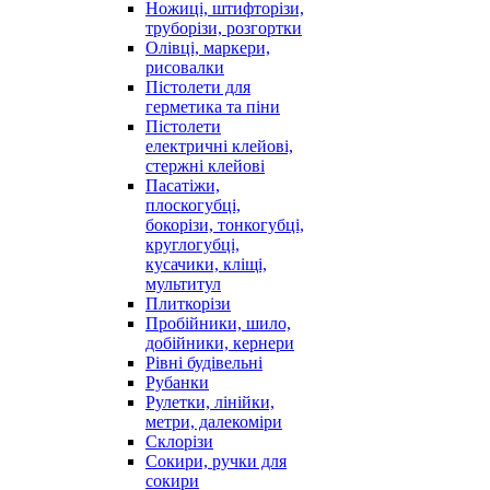
Ножиці, штифторізи,
труборізи, розгортки
Олівці, маркери,
рисовалки
Пістолети для
герметика та піни
Пістолети
електричні клейові,
стержні клейові
Пасатіжи,
плоскогубці,
бокорізи, тонкогубці,
круглогубці,
кусачики, кліщі,
мультитул
Плиткорізи
Пробійники, шило,
добійники, кернери
Рівні будівельні
Рубанки
Рулетки, лінійки,
метри, далекоміри
Склорізи
Сокири, ручки для
сокири