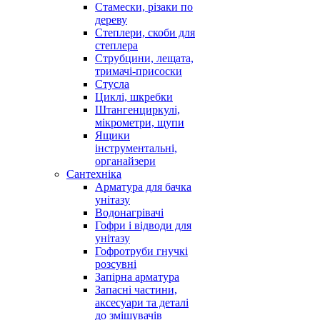
Стамески, різаки по
дереву
Степлери, скоби для
степлера
Струбцини, лещата,
тримачі-присоски
Стусла
Циклі, шкребки
Штангенциркулі,
мікрометри, щупи
Ящики
інструментальні,
органайзери
Сантехніка
Арматура для бачка
унітазу
Водонагрівачі
Гофри і відводи для
унітазу
Гофротруби гнучкі
розсувні
Запірна арматура
Запасні частини,
аксесуари та деталі
до змішувачів