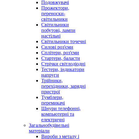
Подовжувачі
Прожектори,
переноски-
світильники
Світильники
побутові, лампи
настільні
Світильники точечні
Силові роз'єми
Сплітери, роз'єми
Стартери, баласти
Стрічки світлодіодні
Тестери, індикатори
напруги
Трійники,
перехідники, зарядні
пристрої
Тумблери,
перемикачі
Шнури телефонні,
компьютерні та
електричні
Загальнобудівельні
матеріали
Вироби з металу і