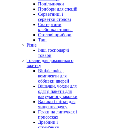
Попільнички
Прибори для спецій
Серветниці і
серветки столові
Скатертини,
клейонка столова
Столові прибори
Таці
Різне
Інші господарчі
товари
Товари для домашнього
вжитку
Вінілісшкіра,
комплекти для
оббивки дверей
Вішалки, чохли для
одягу, пакети для
вакуумної упаковки
Валики і щітки для
чищення одягу
Гачки на липучках і
присосках
Драбини і
стрем'янки