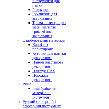
інструменти для
пайки
Редуктора
Рукавички для
зварювання
Тримачі електродів і
маси, магнітні
тримачі для
зварювання
Оздоблювальні матеріали
Карнізи з
полістиролу
Куточки для плитки
декоративні
Панелі пластикові
декоративні
Плінтус ПВХ
Порожки
декоративні
Різне
Інші будівельні
матеріали і
інструмент
Ручний столярний і
слюсарний інструмент