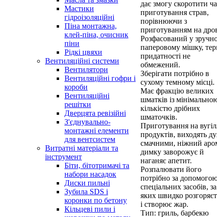
дає змогу скоротити ча
Мастики
приготування страв,
гідроізоляційні
порівнюючи з
Піна монтажна,
приготуванням на дро
клей-піна, очисник
Розфасований у зручн
піни
паперовому мішку, тер
Рідкі цвяхи
придатності не
Вентиляційні системи
обмежений.
Вентилятори
Зберігати потрібно в
Вентиляційні гофри і
сухому темному місці.
короби
Має фракцію великих
Вентиляційні
шматків із мінімально
решітки
кількістю дрібних
Дверцята ревізійні
шматочків.
З'єднувально-
Приготування на вугіл
монтажні елементи
продуктів, виходять д
для вентсистем
смачними, ніжний аро
Витратні матеріали та
димку заворожує й
інструмент
наганяє апетит.
Біти, бітотримачі та
Розпалювати його
набори насадок
потрібно за допомого
Диски пильні
спеціальних засобів, за
Зубила SDS і
яких швидко розгоряєт
коронки по бетону
і створює жар.
Кільцеві пили і
Тип: гриль, барбекю