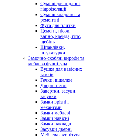
Суміші для підлог і
гідроізоляції
Суміші кладочні та
ремонтні
Фуга для плитки
Цемент, пісок,
вапно, крейда, гіпс,
щебінь
Шпаклівки,
штукатурки
Замочно-скобяні вироби та
меблева фурнітура
Вушка для навісних
замків
Гачки, вішалки
Дверні петлі
Завертки, засуви,
засувки
Замки врізні і
механізми
Замки меблеві
Замки навісні
Замки накладні
Засувки дверні
Меблева фурнітура