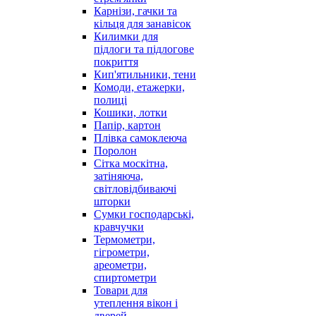
Карнізи, гачки та
кільця для занавісок
Килимки для
підлоги та підлогове
покриття
Кип'ятильники, тени
Комоди, етажерки,
полиці
Кошики, лотки
Папір, картон
Плівка самоклеюча
Поролон
Сітка москітна,
затіняюча,
світловідбиваючі
шторки
Сумки господарські,
кравчучки
Термометри,
гігрометри,
ареометри,
спиртометри
Товари для
утеплення вікон і
дверей