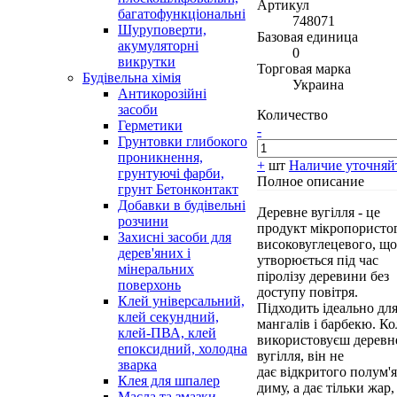
Артикул
багатофункціональні
748071
Шуруповерти,
Базовая единица
акумуляторні
0
викрутки
Торговая марка
Будівельна хімія
Украина
Антикорозійні
засоби
Количество
Герметики
-
Грунтовки глибокого
проникнення,
+
шт
Наличие уточняй
грунтуючі фарби,
Полное описание
грунт Бетонконтакт
Добавки в будівельні
Деревне вугілля - це
розчини
продукт мікропористо
Захисні засоби для
високовуглецевого, що
дерев'яних і
утворюється під час
мінеральних
піролізу деревини без
поверхонь
доступу повітря.
Клей універсальний,
Підходить ідеально дл
клей секундний,
мангалів і барбекю. К
клей-ПВА, клей
використовуєш деревн
епоксидний, холодна
вугілля, він не
зварка
дає відкритого полум'я
Клея для шпалер
диму, а дає тільки жар
Масла та змазки