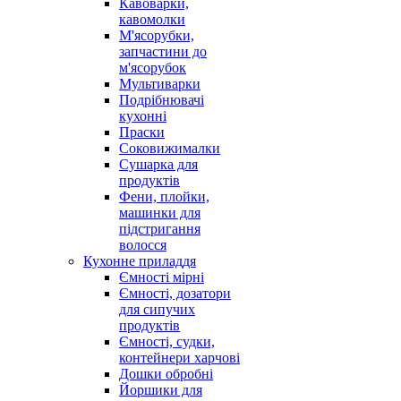
Кавоварки,
кавомолки
М'ясорубки,
запчастини до
м'ясорубок
Мультиварки
Подрібнювачі
кухонні
Праски
Соковижималки
Сушарка для
продуктів
Фени, плойки,
машинки для
підстригання
волосся
Кухонне приладдя
Ємності мірні
Ємності, дозатори
для сипучих
продуктів
Ємності, судки,
контейнери харчові
Дошки обробні
Йоршики для