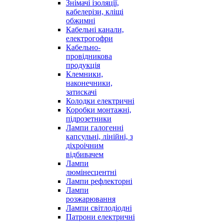
Знімачі ізоляції,
кабелерізи, кліщі
обжимні
Кабельні канали,
електрогофри
Кабельно-
провідникова
продукція
Клемники,
наконечники,
затискачі
Колодки електричні
Коробки монтажні,
підрозетники
Лампи галогенні
капсульні, лінійні, з
діхроічним
відбивачем
Лампи
люмінесцентні
Лампи рефлекторні
Лампи
розжарювання
Лампи світлодіодні
Патрони електричні