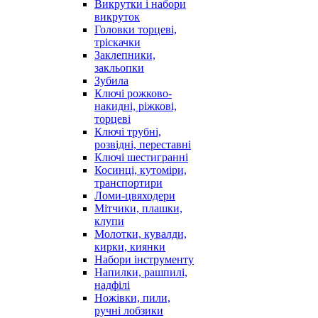
Викрутки і набори
викруток
Головки торцеві,
тріскачки
Заклепники,
закльопки
Зубила
Ключі рожково-
накидні, ріжкові,
торцеві
Ключі трубні,
розвідні, переставні
Ключі шестигранні
Косинці, кутоміри,
транспортири
Ломи-цвяходери
Мітчики, плашки,
клупи
Молотки, кувалди,
кирки, киянки
Набори інструменту
Напилки, рашпилі,
надфілі
Ножівки, пили,
ручні лобзики