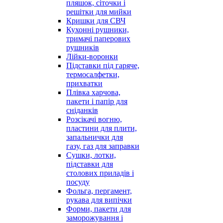
пляшок, сіточки і
решітки для мийки
Кришки для СВЧ
Кухонні рушники,
тримачі паперових
рушників
Лійки-воронки
Підставки під гаряче,
термосалфетки,
прихватки
Плівка харчова,
пакети і папір для
сніданків
Розсікачі вогню,
пластини для плити,
запальнички для
газу, газ для заправки
Сушки, лотки,
підставки для
столових приладів і
посуду
Фольга, пергамент,
рукава для випічки
Форми, пакети для
заморожування і