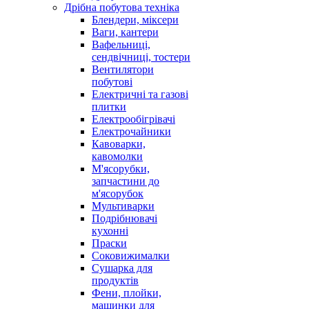
Дрібна побутова техніка
Блендери, міксери
Ваги, кантери
Вафельниці,
сендвічниці, тостери
Вентилятори
побутові
Електричні та газові
плитки
Електрообігрівачі
Електрочайники
Кавоварки,
кавомолки
М'ясорубки,
запчастини до
м'ясорубок
Мультиварки
Подрібнювачі
кухонні
Праски
Соковижималки
Сушарка для
продуктів
Фени, плойки,
машинки для