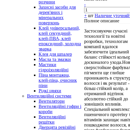
розчини
-
Захисні засоби для
дерев'яних і
+
шт
Наличие уточняй
мінеральних
Полное описание
поверхонь
Клей універсальний,
Застосовуючи сучасні
клей секундний,
технології та новітні
клей-ПВА, клей
розробки, технологам
епоксидний, холодна
компанії вдалося
зварка
забезпечити ідеальний
Клея для шпалер
баланс стійкості кольор
Масла та змазки
досконалого ухода.Но
Мастики
сверхстойкие фарбувал
гідроізоляційні
пігменти ще глибше
Піна монтажна,
проникають в структу
клей-піна, очисник
волосся і як результат 
піни
більш стійкий колір, а
Рідкі цвяхи
отриманий відтінок
Вентиляційні системи
абсолютно стійкий до
Вентилятори
зовнішніх впливів.
Вентиляційні гофри і
Спеціальний комплекс
короби
пшеничного протеїну 
Вентиляційні
вітамінів захищає наві
решітки
пошкоджене волосся, я
Дверцята ревізійні