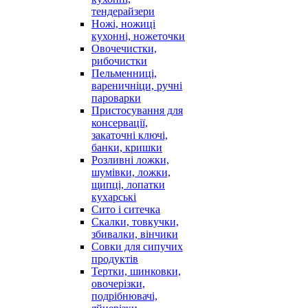
тендерайзери
Ножі, ножиці
кухонні, ножеточки
Овочечистки,
рибочистки
Пельменниці,
вареничніци, ручні
пароварки
Пристосування для
консервації,
закаточні ключі,
банки, кришки
Розливні ложки,
шумівки, ложки,
щипці, лопатки
кухарські
Сито і ситечка
Скалки, товкучки,
збивалки, вінчики
Совки для сипучих
продуктів
Тертки, шинковки,
овочерізки,
подрібнювачі,