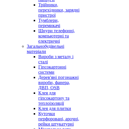
Трійники,
перехідники, зарядні
пристрої
Тумблери,
перемикачі
Шнури телефонні,
компьютерні та
електричні
Загальнобудівельні
матеріали
Вироби з металу і
сталі
Гіпсокартонні
системи
Дерев'яні погонажні
вироби, фанера,
ДВП, OSB
Клея для
гіпсокартону та
теплоізоляції
Клея для плитки
Куточки
перфоровані, арочні,
рейки штукатурні