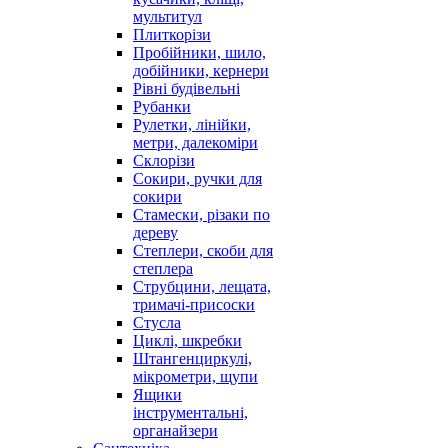
мультитул
Плиткорізи
Пробійники, шило,
добійники, кернери
Рівні будівельні
Рубанки
Рулетки, лінійки,
метри, далекоміри
Склорізи
Сокири, ручки для
сокири
Стамески, різаки по
дереву
Степлери, скоби для
степлера
Струбцини, лещата,
тримачі-присоски
Стусла
Циклі, шкребки
Штангенциркулі,
мікрометри, щупи
Ящики
інструментальні,
органайзери