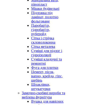
Мінеральна вата,
пінопласт
Мішки будівельні
Підложка під
ламінат, полотно
фольговане
Паробар'єр,
гідробар'єр,
руберойд
Сітка і стрічка
скловолоконна
Сітка металева
Суміші для підлог і
гідроізоляції
Суміші кладочні та
ремонтні
Фуга для плитки
Цемент, пісок,
вапно, крейда, гіпс,
щебінь
Шпаклівки,
штукатурки
Замочно-скобяні вироби та
меблева фурнітура
Вушка для навісних