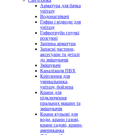
Сантехніка
Арматура для бачка
унітазу
Водонагрівачі
Гофри і відводи для
унітазу
Гофротруби гнучкі
розсувні
Запірна арматура
Запасні частини,
аксесуари та деталі
до змішувачів
Змішувачі
Каналізація ПВХ
Кріплення для
умивальника,
унітазу, бойлера
Крани для
підключення
пральних машин та
змішувачів
Крани кульові для
води, крани газові,
крани садові, крани-
американка