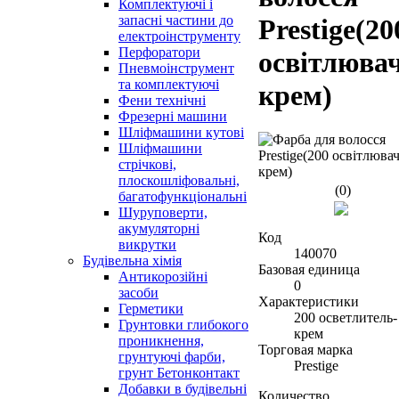
Комплектуючі і
запасні частини до
Prestige(20
електроінструменту
Перфоратори
освітлюва
Пневмоінструмент
та комплектуючі
крем)
Фени технічні
Фрезерні машини
Шліфмашини кутові
Шліфмашини
стрічкові,
плоскошліфовальні,
(0)
багатофункціональні
Шуруповерти,
акумуляторні
Код
викрутки
140070
Будівельна хімія
Базовая единица
Антикорозійні
0
засоби
Характеристики
Герметики
200 осветлитель-
Грунтовки глибокого
крем
проникнення,
Торговая марка
грунтуючі фарби,
Prestige
грунт Бетонконтакт
Добавки в будівельні
Количество