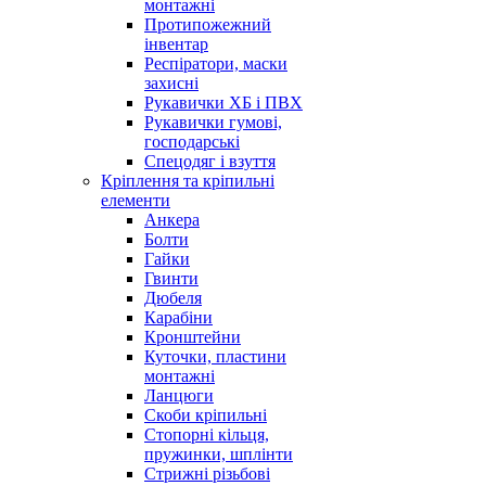
монтажні
Протипожежний
інвентар
Респіратори, маски
захисні
Рукавички ХБ і ПВХ
Рукавички гумові,
господарські
Спецодяг і взуття
Кріплення та кріпильні
елементи
Анкера
Болти
Гайки
Гвинти
Дюбеля
Карабіни
Кронштейни
Куточки, пластини
монтажні
Ланцюги
Скоби кріпильні
Стопорні кільця,
пружинки, шплінти
Стрижні різьбові