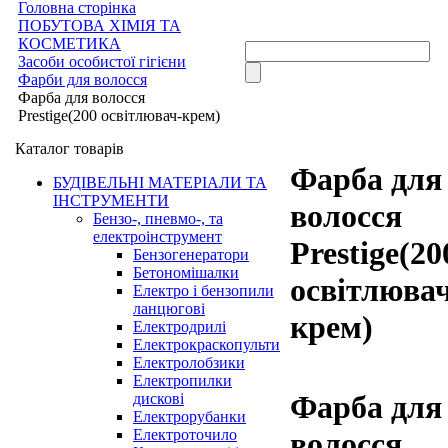
Головна сторінка
ПОБУТОВА ХІМІЯ ТА
КОСМЕТИКА
Засоби особистої гігієни
Фарби для волосся
Фарба для волосся
Prestige(200 освітлювач-крем)
Каталог товарів
Фарба для
БУДІВЕЛЬНІ МАТЕРІАЛИ ТА
ІНСТРУМЕНТИ
волосся
Бензо-, пневмо-, та
електроінструмент
Prestige(20
Бензогенератори
Бетономішалки
освітлюва
Електро і бензопили
ланцюгові
крем)
Електродрилі
Електрокраскопульти
Електролобзики
Електропилки
Фарба для
дискові
Електрорубанки
Електроточило
волосся