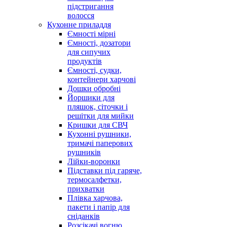
підстригання
волосся
Кухонне приладдя
Ємності мірні
Ємності, дозатори
для сипучих
продуктів
Ємності, судки,
контейнери харчові
Дошки обробні
Йоршики для
пляшок, сіточки і
решітки для мийки
Кришки для СВЧ
Кухонні рушники,
тримачі паперових
рушників
Лійки-воронки
Підставки під гаряче,
термосалфетки,
прихватки
Плівка харчова,
пакети і папір для
сніданків
Розсікачі вогню,