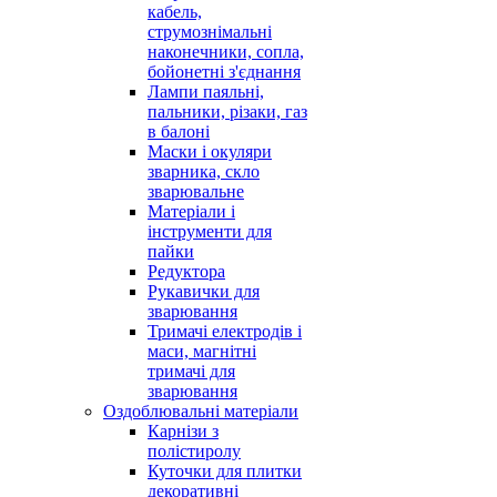
кабель,
струмознімальні
наконечники, сопла,
бойонетні з'єднання
Лампи паяльні,
пальники, різаки, газ
в балоні
Маски і окуляри
зварника, скло
зварювальне
Матеріали і
інструменти для
пайки
Редуктора
Рукавички для
зварювання
Тримачі електродів і
маси, магнітні
тримачі для
зварювання
Оздоблювальні матеріали
Карнізи з
полістиролу
Куточки для плитки
декоративні