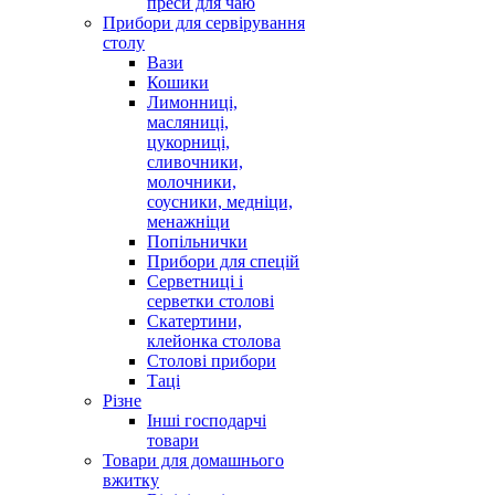
преси для чаю
Прибори для сервірування
столу
Вази
Кошики
Лимонниці,
масляниці,
цукорниці,
сливочники,
молочники,
соусники, медніци,
менажніци
Попільнички
Прибори для спецій
Серветниці і
серветки столові
Скатертини,
клейонка столова
Столові прибори
Таці
Різне
Інші господарчі
товари
Товари для домашнього
вжитку