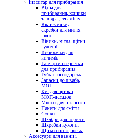
Інвентар для прибирання
Відра для
прибирання, кошики
та відра для сміття
Вікномийки,
скребки для миття
вікон
Віники, мітла, щітки
вуличні
Вибивачки для
килимів
Ганчірки і серветки
для прибирання
Губки господарські
Запаски до швабр,
МОП
Киї для щіток і
МОП-насадок
Мішки для пилососа
Пакети для сміття
Совки
Швабри для підлоги
Шкребки кухонні
Щітки господарські
Аксесуари для ванни і