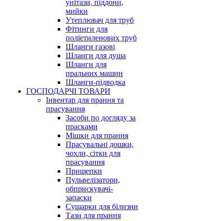
унітази, піддони,
мийки
Утеплювач для труб
Фітинги для
поліетиленових труб
Шланги газові
Шланги для душа
Шланги для
пральних машин
Шланги-підводка
ГОСПОДАРЧІ ТОВАРИ
Інвентар для прання та
прасування
Засоби по догляду за
прасками
Мішки для прання
Прасувальні дошки,
чохли, сітки для
прасування
Прищепки
Пульвелізатори,
обприскувачі-
запаски
Сушарки для білизни
Тази для прання