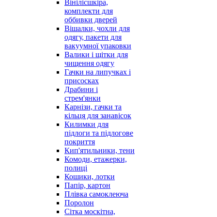
Вінілісшкіра,
комплекти для
оббивки дверей
Вішалки, чохли для
одягу, пакети для
вакуумної упаковки
Валики і щітки для
чищення одягу
Гачки на липучках і
присосках
Драбини і
стрем'янки
Карнізи, гачки та
кільця для занавісок
Килимки для
підлоги та підлогове
покриття
Кип'ятильники, тени
Комоди, етажерки,
полиці
Кошики, лотки
Папір, картон
Плівка самоклеюча
Поролон
Сітка москітна,