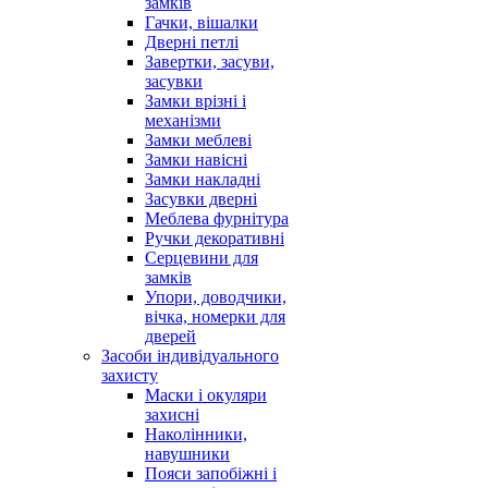
замків
Гачки, вішалки
Дверні петлі
Завертки, засуви,
засувки
Замки врізні і
механізми
Замки меблеві
Замки навісні
Замки накладні
Засувки дверні
Меблева фурнітура
Ручки декоративні
Серцевини для
замків
Упори, доводчики,
вічка, номерки для
дверей
Засоби індивідуального
захисту
Маски і окуляри
захисні
Наколінники,
навушники
Пояси запобіжні і