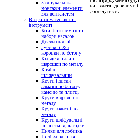
після фарбування буду
З'єднувально-
виглядати здоровими і
монтажні елементи
доглянутими.
для вентсистем
Витратні матеріали та
інструмент
Біти, бітотримачі та
набори насадок
Диски пильні
Зубила SDS і
коронки по бетону
Кільцеві пили і
шарошки по металу
Камінь
шліфувальний
Круги і диски
алмазні по бетону,
каменю та плитці
Круги відрізні по
металу
Круги зачисні по
металу
Круги шліфувальні,
пелюсткові, насадки
Пилки для лобзика
Полірувальні та