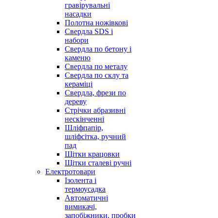
гравірувальні
насадки
Полотна ножівкові
Свердла SDS і
набори
Свердла по бетону і
каменю
Свердла по металу
Свердла по склу та
кераміці
Свердла, фрези по
дереву
Стрічки абразивні
нескінченні
Шліфпапір,
шліфсітка, ручний
пад
Щітки крацовки
Щітки сталеві ручні
Електротовари
Ізолента і
термоусадка
Автоматичні
вимикачі,
запобіжники, пробки