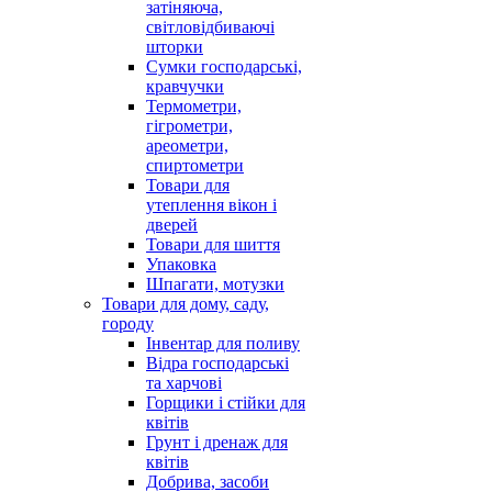
затіняюча,
світловідбиваючі
шторки
Сумки господарські,
кравчучки
Термометри,
гігрометри,
ареометри,
спиртометри
Товари для
утеплення вікон і
дверей
Товари для шиття
Упаковка
Шпагати, мотузки
Товари для дому, саду,
городу
Інвентар для поливу
Відра господарські
та харчові
Горщики і стійки для
квітів
Грунт і дренаж для
квітів
Добрива, засоби