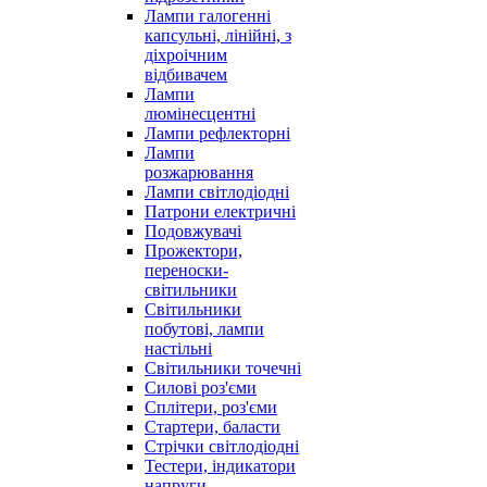
Лампи галогенні
капсульні, лінійні, з
діхроічним
відбивачем
Лампи
люмінесцентні
Лампи рефлекторні
Лампи
розжарювання
Лампи світлодіодні
Патрони електричні
Подовжувачі
Прожектори,
переноски-
світильники
Світильники
побутові, лампи
настільні
Світильники точечні
Силові роз'єми
Сплітери, роз'єми
Стартери, баласти
Стрічки світлодіодні
Тестери, індикатори
напруги