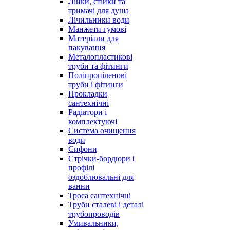
Лійки, стійки та
тримачі для душа
Лічильники води
Манжети гумові
Матеріали для
пакування
Металопластикові
труби та фітинги
Поліпропіленові
труби і фітинги
Прокладки
сантехнічні
Радіатори і
комплектуючі
Система очищення
води
Сифони
Стрічки-бордюри і
профілі
оздоблювальні для
ванни
Троса сантехнічні
Труби сталеві і деталі
трубопроводів
Умивальники,