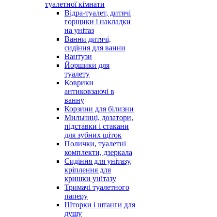
туалетної кімнати
Відра-туалет, дитячі
горщики і накладки
на унітаз
Ванни дитячі,
сидіння для ванни
Вантузи
Йоршики для
туалету
Коврики
антиковзаючі в
ванну
Корзини для білизни
Мильниці, дозатори,
підставки і стакани
для зубних щіток
Полички, туалетні
комплекти, дзеркала
Сидіння для унітазу,
кріплення для
кришки унітазу
Тримачі туалетного
паперу
Шторки і штанги для
душу