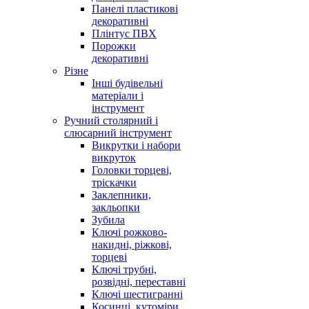
Панелі пластикові
декоративні
Плінтус ПВХ
Порожки
декоративні
Різне
Інші будівельні
матеріали і
інструмент
Ручний столярний і
слюсарний інструмент
Викрутки і набори
викруток
Головки торцеві,
тріскачки
Заклепники,
закльопки
Зубила
Ключі рожково-
накидні, ріжкові,
торцеві
Ключі трубні,
розвідні, переставні
Ключі шестигранні
Косинці, кутоміри,