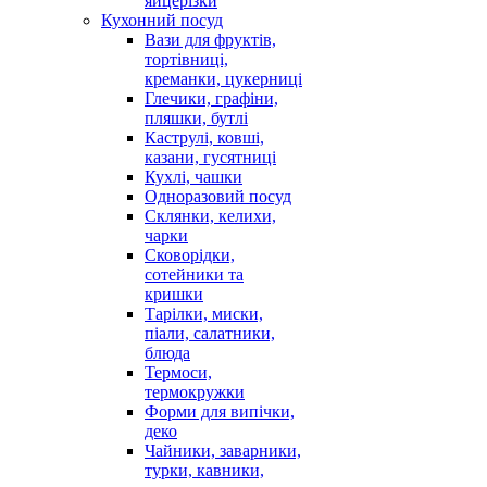
яйцерізки
Кухонний посуд
Вази для фруктів,
тортівниці,
креманки, цукерниці
Глечики, графіни,
пляшки, бутлі
Каструлі, ковші,
казани, гусятниці
Кухлі, чашки
Одноразовий посуд
Склянки, келихи,
чарки
Сковорідки,
сотейники та
кришки
Тарілки, миски,
піали, салатники,
блюда
Термоси,
термокружки
Форми для випічки,
деко
Чайники, заварники,
турки, кавники,