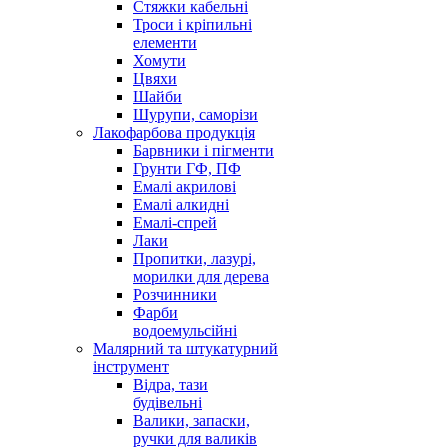
Стяжки кабельні
Троси і кріпильні
елементи
Хомути
Цвяхи
Шайби
Шурупи, саморізи
Лакофарбова продукція
Барвники і пігменти
Грунти ГФ, ПФ
Емалі акрилові
Емалі алкидні
Емалі-спрей
Лаки
Пропитки, лазурі,
морилки для дерева
Розчинники
Фарби
водоемульсійні
Малярний та штукатурний
інструмент
Відра, тази
будівельні
Валики, запаски,
ручки для валиків