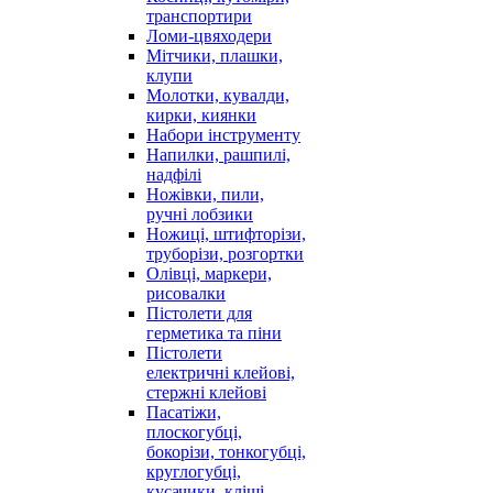
транспортири
Ломи-цвяходери
Мітчики, плашки,
клупи
Молотки, кувалди,
кирки, киянки
Набори інструменту
Напилки, рашпилі,
надфілі
Ножівки, пили,
ручні лобзики
Ножиці, штифторізи,
труборізи, розгортки
Олівці, маркери,
рисовалки
Пістолети для
герметика та піни
Пістолети
електричні клейові,
стержні клейові
Пасатіжи,
плоскогубці,
бокорізи, тонкогубці,
круглогубці,
кусачики, кліщі,