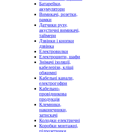
Батарейки,
акумулятори
Вимикачі, розетки,
рамки
Датчики руху,
акустичні вимикачі,
таймери
Дзвінки і кнопки
дзвінка
Електровилки
Електрощити, шафи
Знімачі ізоляції,
кабелерізи, кліщі
обжимні
Кабельні канали,
електрогофри
Кабельно-
провідникова
продукція
Клемники,
наконечники,
затискачі
Колодки електричні
Коробки монтажні,
підрозетники