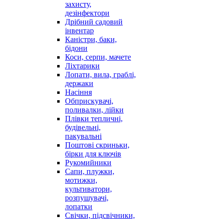
захисту,
дезінфектори
Дрібний садовий
інвентар
Каністри, баки,
бідони
Коси, серпи, мачете
Ліхтарики
Лопати, вила, граблі,
держаки
Насіння
Обприскувачі,
поливалки, лійки
Плівки тепличні,
будівельні,
пакувальні
Поштові скриньки,
бірки для ключів
Рукомийники
Сапи, плужки,
мотижки,
культиватори,
розпушувачі,
лопатки
Свічки, підсвічники,