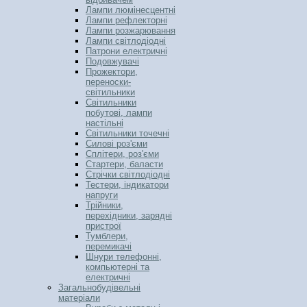
Лампи люмінесцентні
Лампи рефлекторні
Лампи розжарювання
Лампи світлодіодні
Патрони електричні
Подовжувачі
Прожектори,
переноски-
світильники
Світильники
побутові, лампи
настільні
Світильники точечні
Силові роз'єми
Сплітери, роз'єми
Стартери, баласти
Стрічки світлодіодні
Тестери, індикатори
напруги
Трійники,
перехідники, зарядні
пристрої
Тумблери,
перемикачі
Шнури телефонні,
компьютерні та
електричні
Загальнобудівельні
матеріали