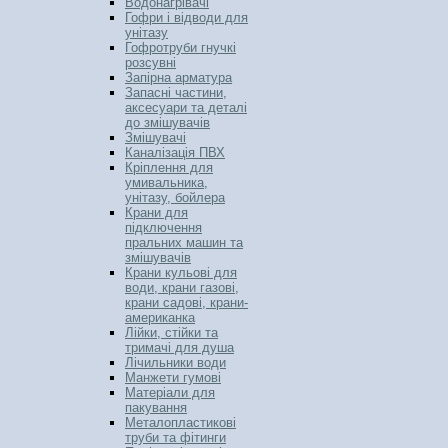
Водонагрівачі
Гофри і відводи для
унітазу
Гофротруби гнучкі
розсувні
Запірна арматура
Запасні частини,
аксесуари та деталі
до змішувачів
Змішувачі
Каналізація ПВХ
Кріплення для
умивальника,
унітазу, бойлера
Крани для
підключення
пральних машин та
змішувачів
Крани кульові для
води, крани газові,
крани садові, крани-
американка
Лійки, стійки та
тримачі для душа
Лічильники води
Манжети гумові
Матеріали для
пакування
Металопластикові
труби та фітинги