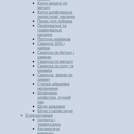
Круги зачисні по
металу
Круги шліфувальні,
пелюсткові, насадки
Пилки для лобзика
Полірувальні та
гравірувальні
насадки
Полотна ножівкові
Свердла SDS і
набори
Свердла по бетону і
каменю
Свердла по металу
Свердла по склу та
кераміці
Свердла, фрези по
дереву
Стрічки абразивні
нескінченні
Шліфпапір,
шліфсітка, ручний
пад
Щітки крацовки
Щітки сталеві ручні
Електротовари
Ізолента і
термоусадка
Автоматичні
вимикачі,