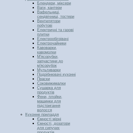
Блендери, міксери
Ваги, кантери
Вафельниці,
сендвічниці, тостери
Вентилятори
побутові
Електричні та газові
плитки
Електрообігрівачі
Електрочайники
Кавоварки,
кавомолки
М'ясорубки,
запчастини до
м'ясорубок
Мультиварки
Подрібнювачі кухонні
Праски
Соковижималки
Сушарка для
продуктів
Фени, плойки,
машинки для
підстригання
волосся
Кухонне приладдя
Ємності мірні
Ємності, дозатори
для сипучих
продуктів