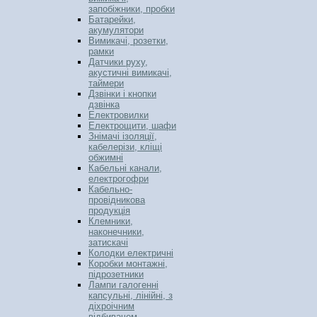
запобіжники, пробки
Батарейки,
акумулятори
Вимикачі, розетки,
рамки
Датчики руху,
акустичні вимикачі,
таймери
Дзвінки і кнопки
дзвінка
Електровилки
Електрощити, шафи
Знімачі ізоляції,
кабелерізи, кліщі
обжимні
Кабельні канали,
електрогофри
Кабельно-
провідникова
продукція
Клемники,
наконечники,
затискачі
Колодки електричні
Коробки монтажні,
підрозетники
Лампи галогенні
капсульні, лінійні, з
діхроічним
відбивачем