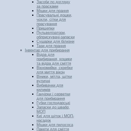
Засоби по догляду
за прасками
Мішки для прання
Прасувальні дошки,
чохли, сітки для
прасування
Прищепки
Пульвелізатори,
обприскувачі-запаски
Сушарки для білизни
Тази для прання
Інвентар для прибирання
Відра для
прибирання, кошики
та відра для сміття
Вікномийки, скребки
для миття вікон
Віники, мітла, щітки
вуличні
Вибивачки для
килимів
Ганчірки і серветки
для прибирання
Губки господарські
Запаски до швабр,
МОП
Киї для щіток і МОП-
насадок
Мішки для пилососа
Пакети для сміття