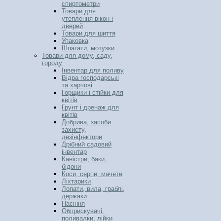
спиртометри
Товари для
утеплення вікон і
дверей
Товари для шиття
Упаковка
Шпагати, мотузки
Товари для дому, саду,
городу
Інвентар для поливу
Відра господарські
та харчові
Горщики і стійки для
квітів
Грунт і дренаж для
квітів
Добрива, засоби
захисту,
дезінфектори
Дрібний садовий
інвентар
Каністри, баки,
бідони
Коси, серпи, мачете
Ліхтарики
Лопати, вила, граблі,
держаки
Насіння
Обприскувачі,
поливалки, лійки