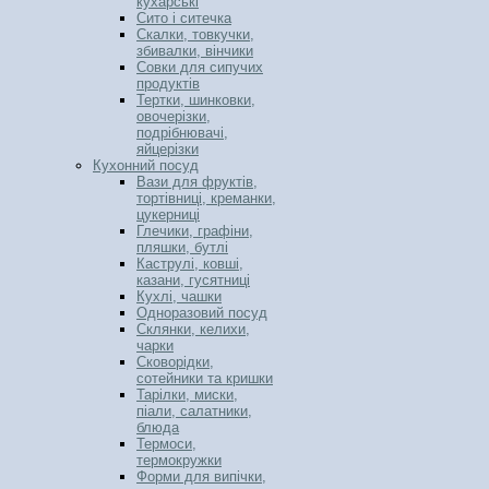
кухарські
Сито і ситечка
Скалки, товкучки,
збивалки, вінчики
Совки для сипучих
продуктів
Тертки, шинковки,
овочерізки,
подрібнювачі,
яйцерізки
Кухонний посуд
Вази для фруктів,
тортівниці, креманки,
цукерниці
Глечики, графіни,
пляшки, бутлі
Каструлі, ковші,
казани, гусятниці
Кухлі, чашки
Одноразовий посуд
Склянки, келихи,
чарки
Сковорідки,
сотейники та кришки
Тарілки, миски,
піали, салатники,
блюда
Термоси,
термокружки
Форми для випічки,