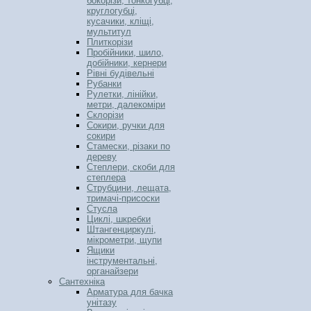
бокорізи, тонкогубці,
круглогубці,
кусачики, кліщі,
мультитул
Плиткорізи
Пробійники, шило,
добійники, кернери
Рівні будівельні
Рубанки
Рулетки, лінійки,
метри, далекоміри
Склорізи
Сокири, ручки для
сокири
Стамески, різаки по
дереву
Степлери, скоби для
степлера
Струбцини, лещата,
тримачі-присоски
Стусла
Циклі, шкребки
Штангенциркулі,
мікрометри, щупи
Ящики
інструментальні,
органайзери
Сантехніка
Арматура для бачка
унітазу