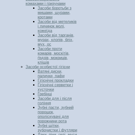
комахами і гризунами
Засоби боротьби з
мишами, щурами,
кротами
Засоби від метеликів
і личинок молі,
кожеїда
Засоби від тарганів,
мурах, клопів, бліх,
мух, ос
Засоби проти
комарів, москітів,
ґедзів, мокриців,
кліщів
Засоби особистої гігієни
Ватяні диски,
палички, пафи
Гігієнічні прокладки
Гігієнічні серветки і
хусточки
Гребінці
Засоби для і після
гоління
Зубні пасти, зубний
порошок,
ополіскувачі для
порожнини рота
Зубні щітки,
зубочистки і футляри
Лаки, піни, гелі, муси