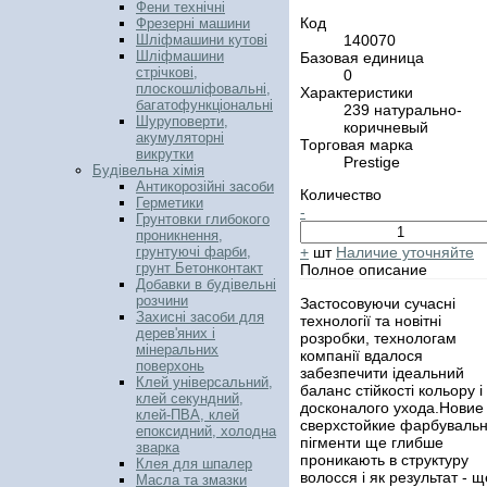
Фени технічні
Код
Фрезерні машини
140070
Шліфмашини кутові
Шліфмашини
Базовая единица
стрічкові,
0
плоскошліфовальні,
Характеристики
багатофункціональні
239 натурально-
Шуруповерти,
коричневый
акумуляторні
Торговая марка
викрутки
Prestige
Будівельна хімія
Антикорозійні засоби
Количество
Герметики
-
Грунтовки глибокого
проникнення,
+
шт
Наличие уточняйте
грунтуючі фарби,
грунт Бетонконтакт
Полное описание
Добавки в будівельні
розчини
Застосовуючи сучасні
Захисні засоби для
технології та новітні
дерев'яних і
розробки, технологам
мінеральних
компанії вдалося
поверхонь
забезпечити ідеальний
Клей універсальний,
баланс стійкості кольору і
клей секундний,
досконалого ухода.Новие
клей-ПВА, клей
сверхстойкие фарбувальн
епоксидний, холодна
пігменти ще глибше
зварка
проникають в структуру
Клея для шпалер
волосся і як результат - щ
Масла та змазки