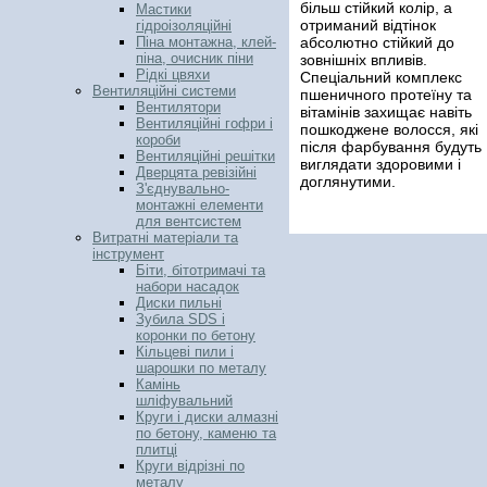
більш стійкий колір, а
Мастики
отриманий відтінок
гідроізоляційні
абсолютно стійкий до
Піна монтажна, клей-
піна, очисник піни
зовнішніх впливів.
Рідкі цвяхи
Спеціальний комплекс
Вентиляційні системи
пшеничного протеїну та
Вентилятори
вітамінів захищає навіть
Вентиляційні гофри і
пошкоджене волосся, які
короби
після фарбування будуть
Вентиляційні решітки
виглядати здоровими і
Дверцята ревізійні
доглянутими.
З'єднувально-
монтажні елементи
для вентсистем
Витратні матеріали та
інструмент
Біти, бітотримачі та
набори насадок
Диски пильні
Зубила SDS і
коронки по бетону
Кільцеві пили і
шарошки по металу
Камінь
шліфувальний
Круги і диски алмазні
по бетону, каменю та
плитці
Круги відрізні по
металу