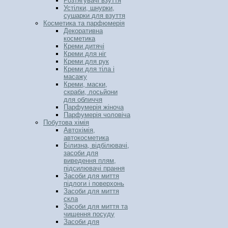
Розтягувачі взуття
Устілки, шнурки,
сушарки для взуття
Косметика та парфюмерія
Декоративна
косметика
Креми дитячі
Креми для ніг
Креми для рук
Креми для тіла і
масажу
Креми, маски,
скраби, лосьйони
для обличчя
Парфумерія жіноча
Парфумерія чоловіча
Побутова хімія
Автохімія,
автокосметика
Білизна, відбілювачі,
засоби для
виведення плям,
підсилювачі прання
Засоби для миття
підлоги і поверхонь
Засоби для миття
скла
Засоби для миття та
чищення посуду
Засоби для