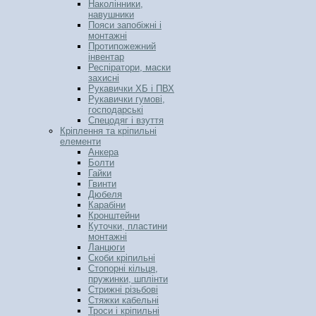
Наколінники,
навушники
Пояси запобіжні і
монтажні
Протипожежний
інвентар
Респіратори, маски
захисні
Рукавички ХБ і ПВХ
Рукавички гумові,
господарські
Спецодяг і взуття
Кріплення та кріпильні
елементи
Анкера
Болти
Гайки
Гвинти
Дюбеля
Карабіни
Кронштейни
Куточки, пластини
монтажні
Ланцюги
Скоби кріпильні
Стопорні кільця,
пружинки, шплінти
Стрижні різьбові
Стяжки кабельні
Троси і кріпильні