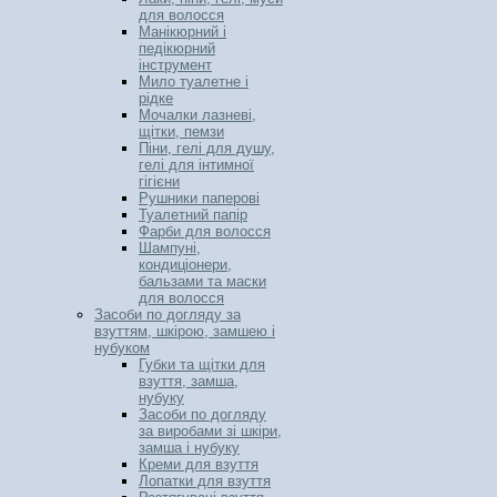
для волосся
Манікюрний і
педікюрний
інструмент
Мило туалетне і
рідке
Мочалки лазневі,
щітки, пемзи
Піни, гелі для душу,
гелі для інтимної
гігієни
Рушники паперові
Туалетний папір
Фарби для волосся
Шампуні,
кондиціонери,
бальзами та маски
для волосся
Засоби по догляду за
взуттям, шкірою, замшею і
нубуком
Губки та щітки для
взуття, замша,
нубуку
Засоби по догляду
за виробами зі шкіри,
замша і нубуку
Креми для взуття
Лопатки для взуття