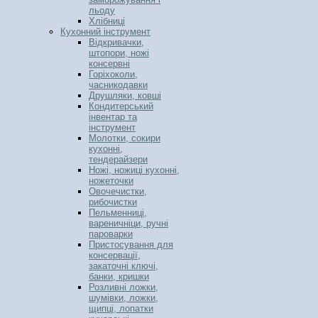
льоду
Хлібниці
Кухонний інструмент
Відкривачки,
штопори, ножі
консервні
Горіхоколи,
часникодавки
Друшляки, ковші
Кондитерський
інвентар та
інструмент
Молотки, сокири
кухонні,
тендерайзери
Ножі, ножиці кухонні,
ножеточки
Овочечистки,
рибочистки
Пельменниці,
вареничніци, ручні
пароварки
Пристосування для
консервації,
закаточні ключі,
банки, кришки
Розливні ложки,
шумівки, ложки,
щипці, лопатки