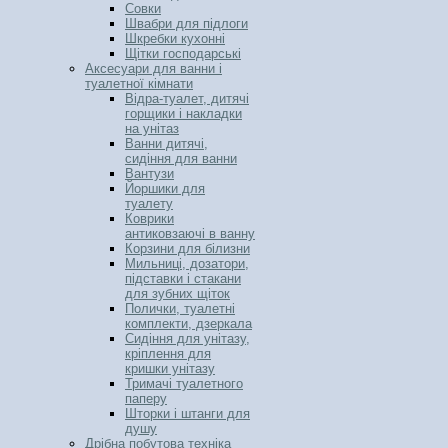
Совки
Швабри для підлоги
Шкребки кухонні
Щітки господарські
Аксесуари для ванни і
туалетної кімнати
Відра-туалет, дитячі
горщики і накладки
на унітаз
Ванни дитячі,
сидіння для ванни
Вантузи
Йоршики для
туалету
Коврики
антиковзаючі в ванну
Корзини для білизни
Мильниці, дозатори,
підставки і стакани
для зубних щіток
Полички, туалетні
комплекти, дзеркала
Сидіння для унітазу,
кріплення для
кришки унітазу
Тримачі туалетного
паперу
Шторки і штанги для
душу
Дрібна побутова техніка