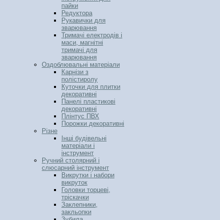
пайки
Редуктора
Рукавички для
зварювання
Тримачі електродів і
маси, магнітні
тримачі для
зварювання
Оздоблювальні матеріали
Карнізи з
полістиролу
Куточки для плитки
декоративні
Панелі пластикові
декоративні
Плінтус ПВХ
Порожки декоративні
Різне
Інші будівельні
матеріали і
інструмент
Ручний столярний і
слюсарний інструмент
Викрутки і набори
викруток
Головки торцеві,
тріскачки
Заклепники,
закльопки
Зубила