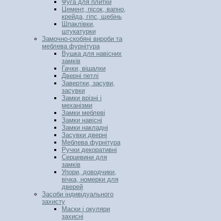
Фуга для плитки
Цемент, пісок, вапно,
крейда, гіпс, щебінь
Шпаклівки,
штукатурки
Замочно-скобяні вироби та
меблева фурнітура
Вушка для навісних
замків
Гачки, вішалки
Дверні петлі
Завертки, засуви,
засувки
Замки врізні і
механізми
Замки меблеві
Замки навісні
Замки накладні
Засувки дверні
Меблева фурнітура
Ручки декоративні
Серцевини для
замків
Упори, доводчики,
вічка, номерки для
дверей
Засоби індивідуального
захисту
Маски і окуляри
захисні