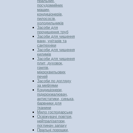
пральних,
посудомийних
машин,
кондиціонерів,
пилососів,
холодильників
Засоби для
прочищення труб
Засоби для чищення
ванн, унітазів та
сантехніки
Засоби для чищення
килимів
Засоби для чищення
плит, духовок,
грилів,
мікрохвильових
печей
Засоби по догляду
за меблями
Кондиціонери,
підкрохмалювач,
антистатики, синька,
барвники для
тканини
Мило господарське
Освіжувачі повітря,
нейтралізатори,
поглинач запаху
Пральні порошки,