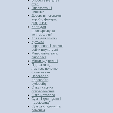
Вироби з металу і
сталі
Гіпсокартонні
системи
Дерев'яні погонажні
вироби, фанера,
ДВП, OSB
Клея для
гіпсокартону та
теплоізоляції
Клея для плитки
Куточки
перфоровані, арочні,
рейки штукатурні
Мінеральна вата,
пінопласт
Мішки будівельні
Підложка під
ламінат, полотно
фольговане
Паробар'єр,
гідробар'єр,
руберойд
Сітка і стрічка
скловолоконна
Сітка металева
Суміші для підлог і
гідроізоляції
Суміші кладочні та
ремонтні