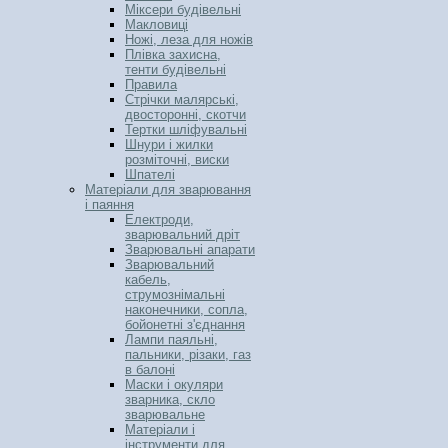
Міксери будівельні
Макловиці
Ножі, леза для ножів
Плівка захисна,
тенти будівельні
Правила
Стрічки малярські,
двосторонні, скотчи
Тертки шліфувальні
Шнури і жилки
розміточні, виски
Шпателі
Матеріали для зварювання
і паяння
Електроди,
зварювальний дріт
Зварювальні апарати
Зварювальний
кабель,
струмознімальні
наконечники, сопла,
бойонетні з'єднання
Лампи паяльні,
пальники, різаки, газ
в балоні
Маски і окуляри
зварника, скло
зварювальне
Матеріали і
інструменти для