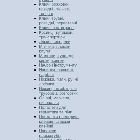
Ключі рожково-
накидні, ріжкові,
торцеві
Ключі трубні,
розвідні, переставні
Ключі шестигранні
Косинці, кутоміри,
транспортири
Ломи-цвяходери
Мітчики, плашки,
клупи
Молотки, кувалди,
кирки, киянки
Набори інструменту
Напилки, рашпилі,
надфілі
Ножівки, пили, ручні
лобзики
Ножиці, штифторізи,
труборізи, розгортки
Олівці, маркери,
рисовалки
Пістолети для
герметика та піни
Пістолети електричні
клейові, стержні
клейові
Пасатіжи,
плоскогубці,