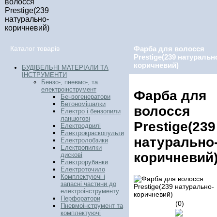
волосся
Prestige(239
натурально-
коричневий)
Каталог товарів
Фарба для волосся
Prestige(239 натуральн
коричневий)
БУДІВЕЛЬНІ МАТЕРІАЛИ ТА
ІНСТРУМЕНТИ
Бензо-, пневмо-, та
електроінструмент
Фарба для
Бензогенератори
Бетономішалки
волосся
Електро і бензопили
ланцюгові
Prestige(239
Електродрилі
Електрокраскопульти
натурально
Електролобзики
Електропилки
коричневий
дискові
Електрорубанки
Електроточило
Комплектуючі і
запасні частини до
електроінструменту
Перфоратори
(0)
Пневмоінструмент та
комплектуючі