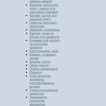
оббивки дверей
Вішалки, чохли для
одягу, пакети для
вакуумної упаковки
Валики і щітки для
чищення одягу
Гачки на липучках і
присосках
Драбини і стрем'янки
Карнізи, гачки та
кільця для занавісок
Килимки для підлоги
та підлогове
покриття
Кип'ятильники, тени
Комоди, етажерки,
полиці
Кошики, лотки
Папір, картон
Плівка самоклеюча
Поролон
Сітка москітна,
затіняюча,
світловідбиваючі
шторки
Сумки господарські,
кравчучки
Термометри,
гігрометри,
ареометри,