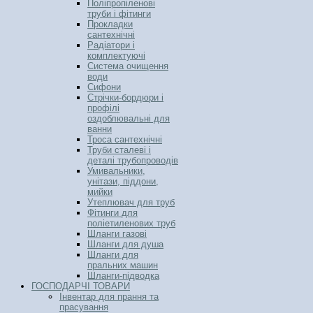
Поліпропіленові
труби і фітинги
Прокладки
сантехнічні
Радіатори і
комплектуючі
Система очищення
води
Сифони
Стрічки-бордюри і
профілі
оздоблювальні для
ванни
Троса сантехнічні
Труби сталеві і
деталі трубопроводів
Умивальники,
унітази, піддони,
мийки
Утеплювач для труб
Фітинги для
поліетиленових труб
Шланги газові
Шланги для душа
Шланги для
пральних машин
Шланги-підводка
ГОСПОДАРЧІ ТОВАРИ
Інвентар для прання та
прасування