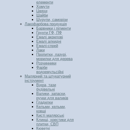
елементи
Хомути
Цвяхи
Шайби
Шурупи, саморізи
Лакофарбова продукція
Барвники і пігменти
Грунти ГФ, ПФ
Емалі акрилові
Емалі алкидні
Емалі-спрей
Лаки
Пропитки, лазурі,
морилки для дерева
Розчинники
Фарби
водоемульсійні
Малярний та штукатурний
інструмент
Відра, тази
будівельні
Валики, запаски,
ручки для валиків
Гладилки
Кельми, кельми,
ковші
Кисті малярські
Клинці, хрестики для
плитки, СВП
Кюветкі