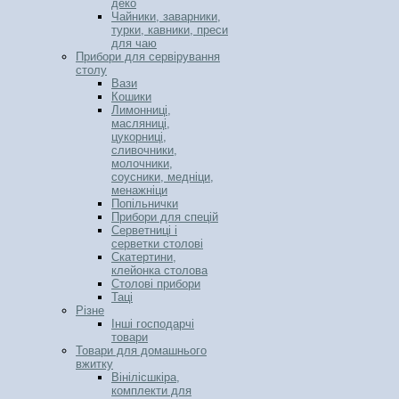
деко
Чайники, заварники,
турки, кавники, преси
для чаю
Прибори для сервірування
столу
Вази
Кошики
Лимонниці,
масляниці,
цукорниці,
сливочники,
молочники,
соусники, медніци,
менажніци
Попільнички
Прибори для спецій
Серветниці і
серветки столові
Скатертини,
клейонка столова
Столові прибори
Таці
Різне
Інші господарчі
товари
Товари для домашнього
вжитку
Вінілісшкіра,
комплекти для