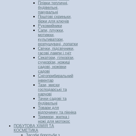
Плівки тепличні,
будівельні,
пакувальні
Поштові скриньки,
бірки для ключів
Рукомийники
Сапи, плужки,
мотижки,
культиватори,
розпушувачі, лопатки
Свічки, підсвічники,
гасові лампи і гніт
Секатори, гілкорізи,
сучкорізи, ножиці
садові, ножівки
садові
Снігоприбиральний
інвентар
Тази, миски
господарські та
харчові
Тачки садові та
будівельні
Товари для
відпочинку та пікніка
Тримери, жилка і
ножі для мотокос
ПОБУТОВА ХІМІЯ ТА
КОСМЕТИКА
Засоби боротьби з