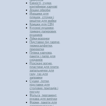
Ємності, судки,
контейнери харчові
Дошки обробні
Йоршики для
пляшок, сіточки і
решітки для мийки
Кришки для СВЧ
Кухонні рушники,
тримачі паперових
рушників
Лійки-воронки
Підставки під гаряче,
термосалфетки,
прихватки
Плівка харчова,
пакети і папір для
сніданків
Розсікачі вогню,
пластини для плити,
запальнички для
газу, газ для
заправки
Сушки, лотки,
підставки для
столових приладів і
посуду
Фольга, пергамент,
рукава для випічки
Форми, пакети для
заморожування і