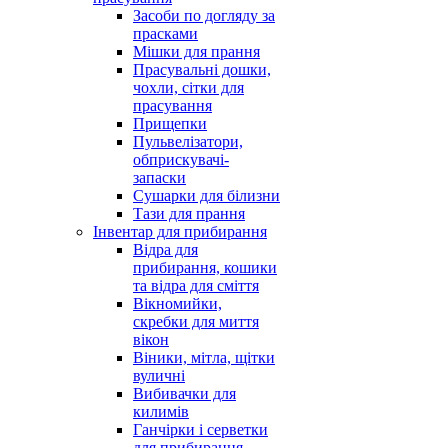
Засоби по догляду за
прасками
Мішки для прання
Прасувальні дошки,
чохли, сітки для
прасування
Прищепки
Пульвелізатори,
обприскувачі-
запаски
Сушарки для білизни
Тази для прання
Інвентар для прибирання
Відра для
прибирання, кошики
та відра для сміття
Вікномийки,
скребки для миття
вікон
Віники, мітла, щітки
вуличні
Вибивачки для
килимів
Ганчірки і серветки
для прибирання