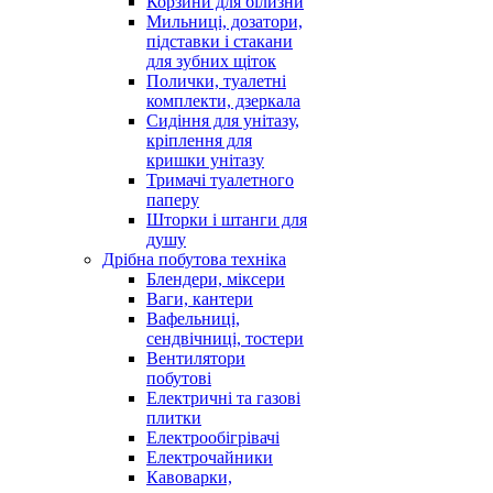
Корзини для білизни
Мильниці, дозатори,
підставки і стакани
для зубних щіток
Полички, туалетні
комплекти, дзеркала
Сидіння для унітазу,
кріплення для
кришки унітазу
Тримачі туалетного
паперу
Шторки і штанги для
душу
Дрібна побутова техніка
Блендери, міксери
Ваги, кантери
Вафельниці,
сендвічниці, тостери
Вентилятори
побутові
Електричні та газові
плитки
Електрообігрівачі
Електрочайники
Кавоварки,