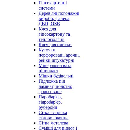
Гіпсокартонні
системи
Дерев'яні погонажні
вироби, фанера,
ДВП, OSB
Клея для
гіпсокартону та
теплоізоляції
Клея для плитки
Куточки
перфоровані, арочні,
рейки штукатурні
Мінеральна вата,
пінопласт
Мішки будівельні
Підложка під
ламінат, полотно
фольговане
Паробар'єр,
гідробар'єр,
руберойд
Сітка і стрічка
скловолоконна
Сітка металева
Суміші для підлог і