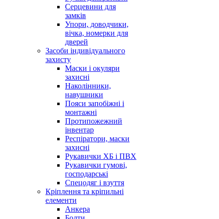
Серцевини для
замків
Упори, доводчики,
вічка, номерки для
дверей
Засоби індивідуального
захисту
Маски і окуляри
захисні
Наколінники,
навушники
Пояси запобіжні і
монтажні
Протипожежний
інвентар
Респіратори, маски
захисні
Рукавички ХБ і ПВХ
Рукавички гумові,
господарські
Спецодяг і взуття
Кріплення та кріпильні
елементи
Анкера
Болти