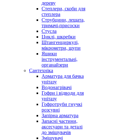
дереву
Степлери, скоби для
степлера
Струбцини, лещата,
тримачі-присоски
Стусла
Циклі, шкребки
Штангенциркулі,
мікрометри, щупи
Ящики
інструментальні,
органайзери
Сантехніка
Арматура для бачка
унітазу
Водонагрівачі
Гофри і відводи для
унітазу
Гофротруби гнучкі
розсувні
Запірна арматура
Запасні частини,
аксесуари та деталі
до змішувачів
Змішувачі