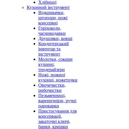
Хлібниці
Кухонний інструмент
Відкривачки,
штопори, ножі
консервні
Горіхоколи,
часникодавки
Друшляки, ковші
Кондитерський
інвентар та
інструмент
Молотки, сокири
кухонні,
тендерайзери
Ножі, ножиці
кухонні, ножеточки
Овочечистки,
рибочистки
Пельменниці,
вареничніци, ручні
пароварки
Пристосування для
консервації,
закаточні ключі,
банки, кришки