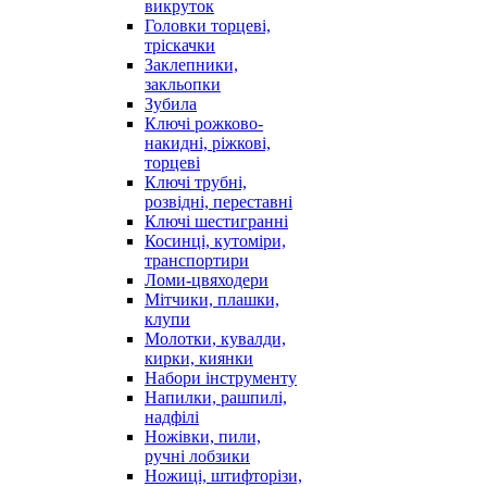
викруток
Головки торцеві,
тріскачки
Заклепники,
закльопки
Зубила
Ключі рожково-
накидні, ріжкові,
торцеві
Ключі трубні,
розвідні, переставні
Ключі шестигранні
Косинці, кутоміри,
транспортири
Ломи-цвяходери
Мітчики, плашки,
клупи
Молотки, кувалди,
кирки, киянки
Набори інструменту
Напилки, рашпилі,
надфілі
Ножівки, пили,
ручні лобзики
Ножиці, штифторізи,