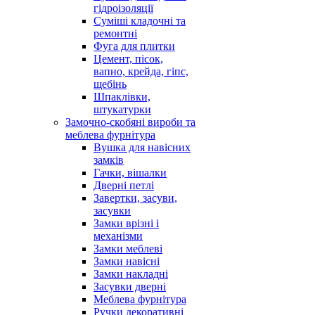
гідроізоляції
Суміші кладочні та
ремонтні
Фуга для плитки
Цемент, пісок,
вапно, крейда, гіпс,
щебінь
Шпаклівки,
штукатурки
Замочно-скобяні вироби та
меблева фурнітура
Вушка для навісних
замків
Гачки, вішалки
Дверні петлі
Завертки, засуви,
засувки
Замки врізні і
механізми
Замки меблеві
Замки навісні
Замки накладні
Засувки дверні
Меблева фурнітура
Ручки декоративні