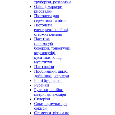
труборізи, розгортки
Олівці, маркери,
рисовалки
Пістолети для
герметика та піни
Пістолети
електричні клейові,
стержні клейові
Пасатіжи,
плоскогубці,
бокорізи, тонкогубці,
круглогубці,
кусачики, кліщі,
мультитул
Плиткорізи
Пробійники, шило,
добійники, кернери
Рівні будівельні
Рубанки
Рулетки, лінійки,
метри, далекоміри
Склорізи
Сокири, ручки для
сокири
Стамески, різаки по