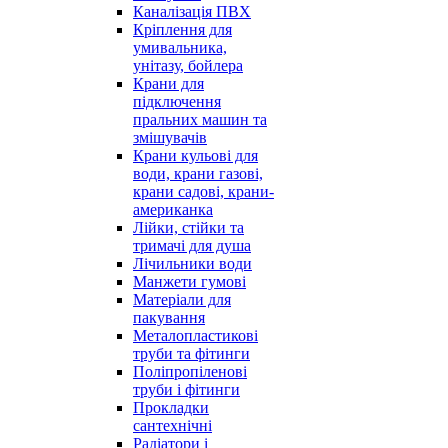
Каналізація ПВХ
Кріплення для
умивальника,
унітазу, бойлера
Крани для
підключення
пральних машин та
змішувачів
Крани кульові для
води, крани газові,
крани садові, крани-
американка
Лійки, стійки та
тримачі для душа
Лічильники води
Манжети гумові
Матеріали для
пакування
Металопластикові
труби та фітинги
Поліпропіленові
труби і фітинги
Прокладки
сантехнічні
Радіатори і