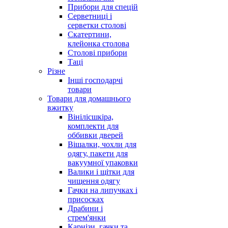
Прибори для спецій
Серветниці і
серветки столові
Скатертини,
клейонка столова
Столові прибори
Таці
Різне
Інші господарчі
товари
Товари для домашнього
вжитку
Вінілісшкіра,
комплекти для
оббивки дверей
Вішалки, чохли для
одягу, пакети для
вакуумної упаковки
Валики і щітки для
чищення одягу
Гачки на липучках і
присосках
Драбини і
стрем'янки
Карнізи, гачки та