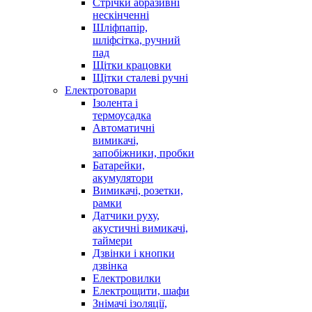
Стрічки абразивні
нескінченні
Шліфпапір,
шліфсітка, ручний
пад
Щітки крацовки
Щітки сталеві ручні
Електротовари
Ізолента і
термоусадка
Автоматичні
вимикачі,
запобіжники, пробки
Батарейки,
акумулятори
Вимикачі, розетки,
рамки
Датчики руху,
акустичні вимикачі,
таймери
Дзвінки і кнопки
дзвінка
Електровилки
Електрощити, шафи
Знімачі ізоляції,