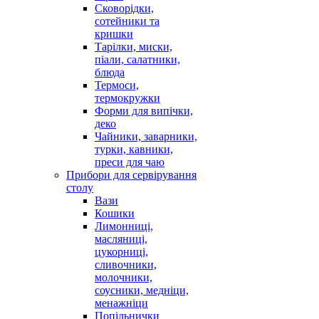
Сковорідки,
сотейники та
кришки
Тарілки, миски,
піали, салатники,
блюда
Термоси,
термокружки
Форми для випічки,
деко
Чайники, заварники,
турки, кавники,
преси для чаю
Прибори для сервірування
столу
Вази
Кошики
Лимонниці,
масляниці,
цукорниці,
сливочники,
молочники,
соусники, медніци,
менажніци
Попільнички