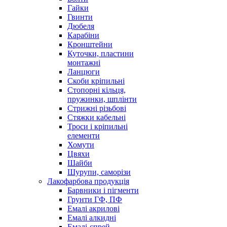
Гайки
Гвинти
Дюбеля
Карабіни
Кронштейни
Куточки, пластини
монтажні
Ланцюги
Скоби кріпильні
Стопорні кільця,
пружинки, шплінти
Стрижні різьбові
Стяжки кабельні
Троси і кріпильні
елементи
Хомути
Цвяхи
Шайби
Шурупи, саморізи
Лакофарбова продукція
Барвники і пігменти
Грунти ГФ, ПФ
Емалі акрилові
Емалі алкидні
Емалі-спрей