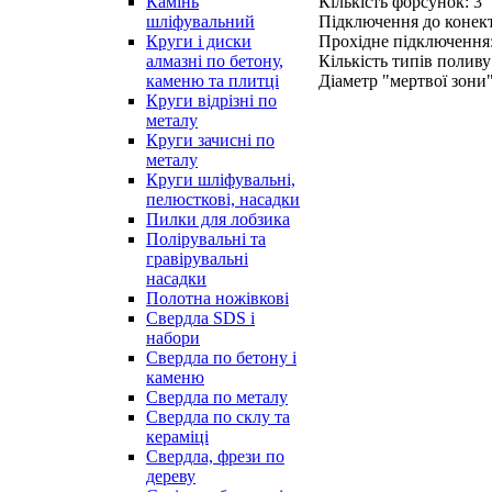
Кількість форсунок: 3
Камінь
Підключення до конект
шліфувальний
Прохідне підключення:
Круги і диски
Кількість типів поливу
алмазні по бетону,
Діаметр "мертвої зони"
каменю та плитці
Круги відрізні по
металу
Круги зачисні по
металу
Круги шліфувальні,
пелюсткові, насадки
Пилки для лобзика
Полірувальні та
гравірувальні
насадки
Полотна ножівкові
Свердла SDS і
набори
Свердла по бетону і
каменю
Свердла по металу
Свердла по склу та
кераміці
Свердла, фрези по
дереву