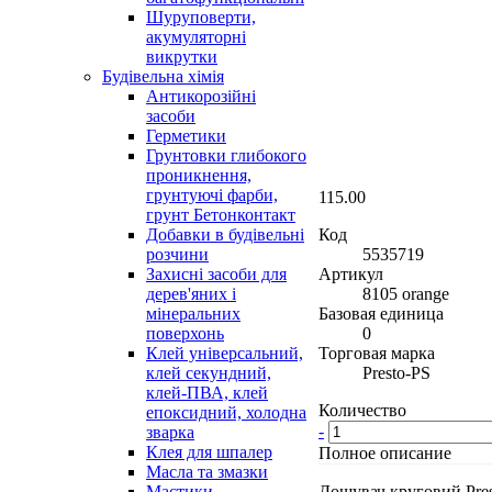
Шуруповерти,
акумуляторні
викрутки
Будівельна хімія
Антикорозійні
засоби
Герметики
Грунтовки глибокого
проникнення,
грунтуючі фарби,
115.00
грунт Бетонконтакт
Код
Добавки в будівельні
5535719
розчини
Артикул
Захисні засоби для
8105 orange
дерев'яних і
Базовая единица
мінеральних
0
поверхонь
Торговая марка
Клей універсальний,
Presto-PS
клей секундний,
клей-ПВА, клей
Количество
епоксидний, холодна
-
зварка
Клея для шпалер
Полное описание
Масла та змазки
Дощувач круговий Pres
Мастики