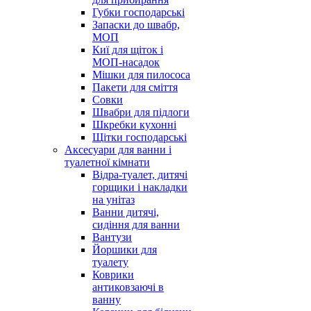
Губки господарські
Запаски до швабр,
МОП
Киї для щіток і
МОП-насадок
Мішки для пилососа
Пакети для сміття
Совки
Швабри для підлоги
Шкребки кухонні
Щітки господарські
Аксесуари для ванни і
туалетної кімнати
Відра-туалет, дитячі
горщики і накладки
на унітаз
Ванни дитячі,
сидіння для ванни
Вантузи
Йоршики для
туалету
Коврики
антиковзаючі в
ванну