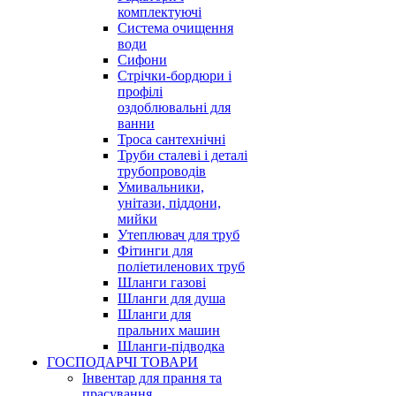
комплектуючі
Система очищення
води
Сифони
Стрічки-бордюри і
профілі
оздоблювальні для
ванни
Троса сантехнічні
Труби сталеві і деталі
трубопроводів
Умивальники,
унітази, піддони,
мийки
Утеплювач для труб
Фітинги для
поліетиленових труб
Шланги газові
Шланги для душа
Шланги для
пральних машин
Шланги-підводка
ГОСПОДАРЧІ ТОВАРИ
Інвентар для прання та
прасування