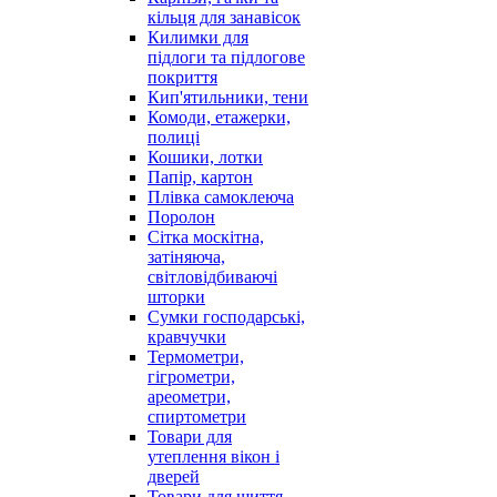
кільця для занавісок
Килимки для
підлоги та підлогове
покриття
Кип'ятильники, тени
Комоди, етажерки,
полиці
Кошики, лотки
Папір, картон
Плівка самоклеюча
Поролон
Сітка москітна,
затіняюча,
світловідбиваючі
шторки
Сумки господарські,
кравчучки
Термометри,
гігрометри,
ареометри,
спиртометри
Товари для
утеплення вікон і
дверей
Товари для шиття