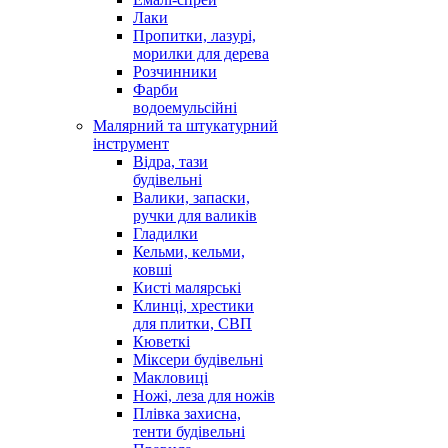
Лаки
Пропитки, лазурі,
морилки для дерева
Розчинники
Фарби
водоемульсійні
Малярний та штукатурний
інструмент
Відра, тази
будівельні
Валики, запаски,
ручки для валиків
Гладилки
Кельми, кельми,
ковші
Кисті малярські
Клинці, хрестики
для плитки, СВП
Кюветкі
Міксери будівельні
Макловиці
Ножі, леза для ножів
Плівка захисна,
тенти будівельні