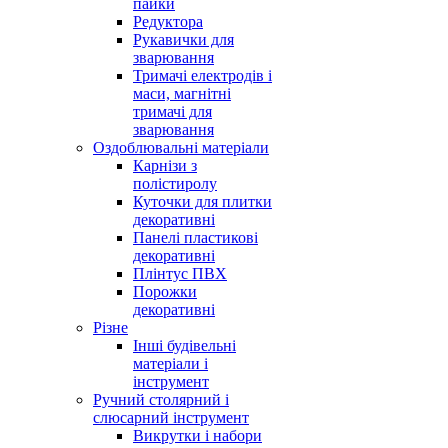
пайки
Редуктора
Рукавички для
зварювання
Тримачі електродів і
маси, магнітні
тримачі для
зварювання
Оздоблювальні матеріали
Карнізи з
полістиролу
Куточки для плитки
декоративні
Панелі пластикові
декоративні
Плінтус ПВХ
Порожки
декоративні
Різне
Інші будівельні
матеріали і
інструмент
Ручний столярний і
слюсарний інструмент
Викрутки і набори