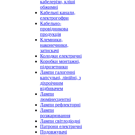
кабелерізи, кліщі
обжимні
Кабельні канали,
електрогофри
Кабельно-
провідникова
продукція
Клемники,
наконечники,
затискачі
Колодки електричні
Коробки монтажні,
підрозетники
Лампи галогенні
капсульні, лінійні, з
діхроічним
відбивачем
Лампи
люмінесцентні
Лампи рефлекторні
Лампи
розжарювання
Лампи світлодіодні
Патрони електричні
Подовжувачі