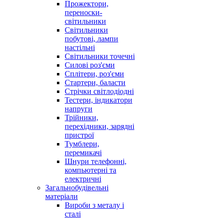
Прожектори,
переноски-
світильники
Світильники
побутові, лампи
настільні
Світильники точечні
Силові роз'єми
Сплітери, роз'єми
Стартери, баласти
Стрічки світлодіодні
Тестери, індикатори
напруги
Трійники,
перехідники, зарядні
пристрої
Тумблери,
перемикачі
Шнури телефонні,
компьютерні та
електричні
Загальнобудівельні
матеріали
Вироби з металу і
сталі