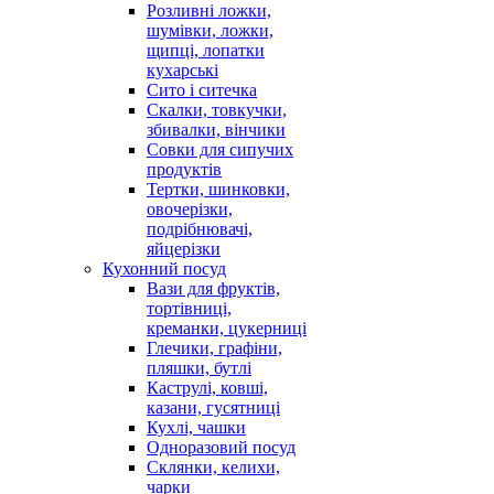
Розливні ложки,
шумівки, ложки,
щипці, лопатки
кухарські
Сито і ситечка
Скалки, товкучки,
збивалки, вінчики
Совки для сипучих
продуктів
Тертки, шинковки,
овочерізки,
подрібнювачі,
яйцерізки
Кухонний посуд
Вази для фруктів,
тортівниці,
креманки, цукерниці
Глечики, графіни,
пляшки, бутлі
Каструлі, ковші,
казани, гусятниці
Кухлі, чашки
Одноразовий посуд
Склянки, келихи,
чарки