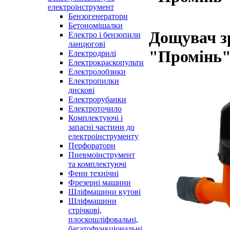
електроінструмент
Бензогенератори
Бетономішалки
Дощувач з
Електро і бензопили
ланцюгові
"Промінь"
Електродрилі
Електрокраскопульти
Електролобзики
Електропилки
дискові
Електрорубанки
Електроточило
Комплектуючі і
запасні частини до
електроінструменту
Перфоратори
Пневмоінструмент
та комплектуючі
Фени технічні
Фрезерні машини
Шліфмашини кутові
Шліфмашини
стрічкові,
плоскошліфовальні,
багатофункціональні