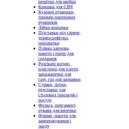
решітки для мийки
Кришки для СВЧ
Кухонні рушники,
тримачі паперових
рушників
Лійки-воронки
Підставки під гаряче,
термосалфетки,
прихватки
Плівка харчова,
пакети і папір для
сніданків
Розсікачі вогню,
пластини для плити,
запальнички для
газу, газ для заправки
Сушки, лотки,
підставки для
столових приладів і
посуду
Фольга, пергамент,
рукава для випічки
Форми, пакети для
заморожування і
льоду