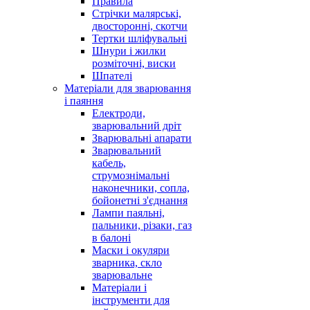
Правила
Стрічки малярські,
двосторонні, скотчи
Тертки шліфувальні
Шнури і жилки
розміточні, виски
Шпателі
Матеріали для зварювання
і паяння
Електроди,
зварювальний дріт
Зварювальні апарати
Зварювальний
кабель,
струмознімальні
наконечники, сопла,
бойонетні з'єднання
Лампи паяльні,
пальники, різаки, газ
в балоні
Маски і окуляри
зварника, скло
зварювальне
Матеріали і
інструменти для