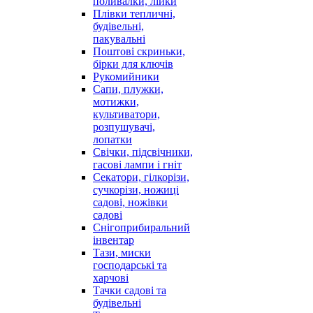
поливалки, лійки
Плівки тепличні,
будівельні,
пакувальні
Поштові скриньки,
бірки для ключів
Рукомийники
Сапи, плужки,
мотижки,
культиватори,
розпушувачі,
лопатки
Свічки, підсвічники,
гасові лампи і гніт
Секатори, гілкорізи,
сучкорізи, ножиці
садові, ножівки
садові
Снігоприбиральний
інвентар
Тази, миски
господарські та
харчові
Тачки садові та
будівельні