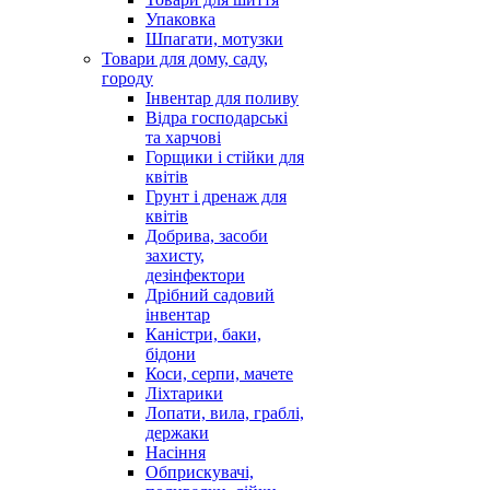
Упаковка
Шпагати, мотузки
Товари для дому, саду,
городу
Інвентар для поливу
Відра господарські
та харчові
Горщики і стійки для
квітів
Грунт і дренаж для
квітів
Добрива, засоби
захисту,
дезінфектори
Дрібний садовий
інвентар
Каністри, баки,
бідони
Коси, серпи, мачете
Ліхтарики
Лопати, вила, граблі,
держаки
Насіння
Обприскувачі,