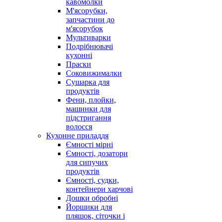
кавомолки
М'ясорубки,
запчастини до
м'ясорубок
Мультиварки
Подрібнювачі
кухонні
Праски
Соковижималки
Сушарка для
продуктів
Фени, плойки,
машинки для
підстригання
волосся
Кухонне приладдя
Ємності мірні
Ємності, дозатори
для сипучих
продуктів
Ємності, судки,
контейнери харчові
Дошки обробні
Йоршики для
пляшок, сіточки і