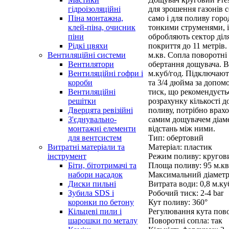
для зрошення газонів с
гідроізоляційні
само і для поливу горо
Піна монтажна,
тонкими струменями, 
клей-піна, очисник
обробляють сектор діл
піни
покриття до 11 метрів
Рідкі цвяхи
м.кв. Сопла поворотні
Вентиляційні системи
обертання дощувача. В
Вентилятори
м.куб/год. Підключають
Вентиляційні гофри і
та 3/4 дюйма за допом
короби
тиск, що рекомендуєтьс
Вентиляційні
розрахунку кількості 
решітки
поливу, потрібно врахо
Дверцята ревізійні
самим дощувачем діаме
З'єднувально-
відстань між ними.
монтажні елементи
Тип: обертовий
для вентсистем
Матеріал: пластик
Витратні матеріали та
Режим поливу: кругов
інструмент
Площа поливу: 95 м.кв
Біти, бітотримачі та
Максимальний діаметр
набори насадок
Витрата води: 0,8 м.ку
Диски пильні
Робочий тиск: 2-4 bar
Зубила SDS і
Кут поливу: 360°
коронки по бетону
Регулювання кута пово
Кільцеві пили і
Поворотні сопла: так
шарошки по металу