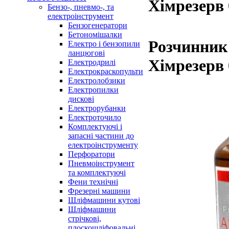
Хімрезерв 
Бензо-, пневмо-, та
електроінструмент
Бензогенератори
Бетономішалки
Розчинник
Електро і бензопили
ланцюгові
Хімрезерв 
Електродрилі
Електрокраскопульти
Електролобзики
Електропилки
дискові
Електрорубанки
Електроточило
Комплектуючі і
запасні частини до
електроінструменту
Перфоратори
Пневмоінструмент
та комплектуючі
Фени технічні
Фрезерні машини
Шліфмашини кутові
Шліфмашини
стрічкові,
плоскошліфовальні,