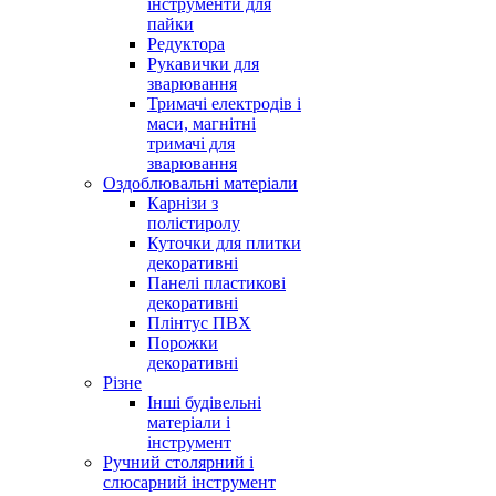
інструменти для
пайки
Редуктора
Рукавички для
зварювання
Тримачі електродів і
маси, магнітні
тримачі для
зварювання
Оздоблювальні матеріали
Карнізи з
полістиролу
Куточки для плитки
декоративні
Панелі пластикові
декоративні
Плінтус ПВХ
Порожки
декоративні
Різне
Інші будівельні
матеріали і
інструмент
Ручний столярний і
слюсарний інструмент