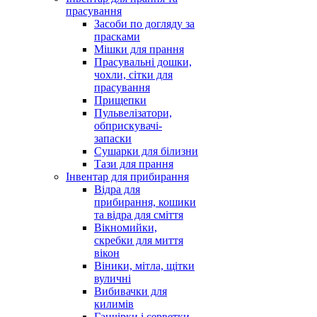
прасування
Засоби по догляду за
прасками
Мішки для прання
Прасувальні дошки,
чохли, сітки для
прасування
Прищепки
Пульвелізатори,
обприскувачі-
запаски
Сушарки для білизни
Тази для прання
Інвентар для прибирання
Відра для
прибирання, кошики
та відра для сміття
Вікномийки,
скребки для миття
вікон
Віники, мітла, щітки
вуличні
Вибивачки для
килимів
Ганчірки і серветки