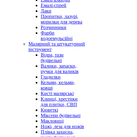
Емалі-спрей
Лаки
Пропитки, лазурі,
морилки для дерева
Розчинники
Фарби
водоемульсійні
Малярний та штукатурний
інструмент
Відра, тази
будівельні
Валики, запаски,
ручки для валиків
Гладилки
Кельми, кельми,
ковші
Кисті малярські
Клинці, хрестики
для плитки, СВП
Кюветкі
Міксери будівельні
Макловиці
Ножі, леза для ножів
Плівка захисна,