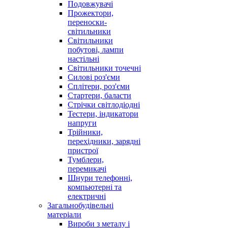
Подовжувачі
Прожектори,
переноски-
світильники
Світильники
побутові, лампи
настільні
Світильники точечні
Силові роз'єми
Сплітери, роз'єми
Стартери, баласти
Стрічки світлодіодні
Тестери, індикатори
напруги
Трійники,
перехідники, зарядні
пристрої
Тумблери,
перемикачі
Шнури телефонні,
компьютерні та
електричні
Загальнобудівельні
матеріали
Вироби з металу і