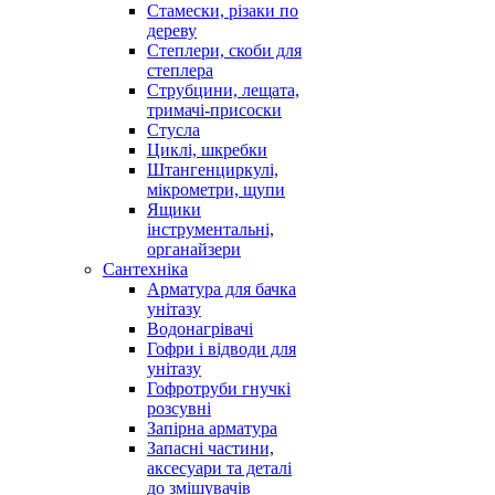
Стамески, різаки по
дереву
Степлери, скоби для
степлера
Струбцини, лещата,
тримачі-присоски
Стусла
Циклі, шкребки
Штангенциркулі,
мікрометри, щупи
Ящики
інструментальні,
органайзери
Сантехніка
Арматура для бачка
унітазу
Водонагрівачі
Гофри і відводи для
унітазу
Гофротруби гнучкі
розсувні
Запірна арматура
Запасні частини,
аксесуари та деталі
до змішувачів