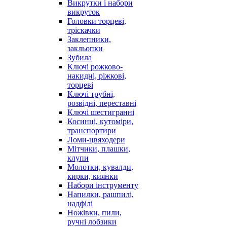
Викрутки і набори
викруток
Головки торцеві,
тріскачки
Заклепники,
закльопки
Зубила
Ключі рожково-
накидні, ріжкові,
торцеві
Ключі трубні,
розвідні, переставні
Ключі шестигранні
Косинці, кутоміри,
транспортири
Ломи-цвяходери
Мітчики, плашки,
клупи
Молотки, кувалди,
кирки, киянки
Набори інструменту
Напилки, рашпилі,
надфілі
Ножівки, пили,
ручні лобзики