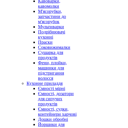
Кавоварки,
кавомолки
М'ясорубки,
запчастини до
м'ясорубок
Мультиварки
Подрібнювачі
кухонні
Праски
Соковижималки
Сушарка для
продуктів
Фени, плойки,
машинки для
підстригання
волосся
Кухонне приладдя
Ємності мірні
Ємності, дозатори
для сипучих
продуктів
Ємності, судки,
контейнери харчові
Дошки обробні
Йоршики для