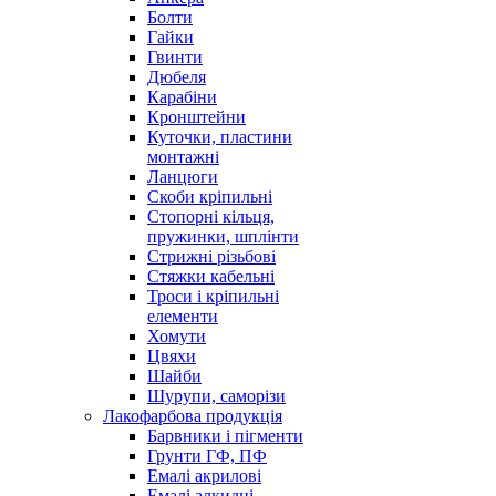
Болти
Гайки
Гвинти
Дюбеля
Карабіни
Кронштейни
Куточки, пластини
монтажні
Ланцюги
Скоби кріпильні
Стопорні кільця,
пружинки, шплінти
Стрижні різьбові
Стяжки кабельні
Троси і кріпильні
елементи
Хомути
Цвяхи
Шайби
Шурупи, саморізи
Лакофарбова продукція
Барвники і пігменти
Грунти ГФ, ПФ
Емалі акрилові
Емалі алкидні