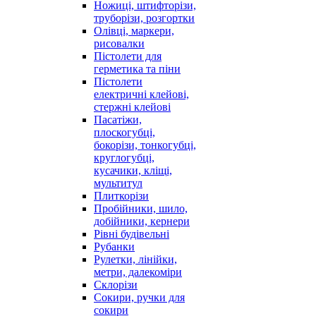
Ножиці, штифторізи,
труборізи, розгортки
Олівці, маркери,
рисовалки
Пістолети для
герметика та піни
Пістолети
електричні клейові,
стержні клейові
Пасатіжи,
плоскогубці,
бокорізи, тонкогубці,
круглогубці,
кусачики, кліщі,
мультитул
Плиткорізи
Пробійники, шило,
добійники, кернери
Рівні будівельні
Рубанки
Рулетки, лінійки,
метри, далекоміри
Склорізи
Сокири, ручки для
сокири