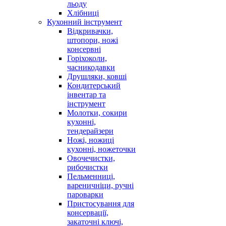
льоду
Хлібниці
Кухонний інструмент
Відкривачки,
штопори, ножі
консервні
Горіхоколи,
часникодавки
Друшляки, ковші
Кондитерський
інвентар та
інструмент
Молотки, сокири
кухонні,
тендерайзери
Ножі, ножиці
кухонні, ножеточки
Овочечистки,
рибочистки
Пельменниці,
вареничніци, ручні
пароварки
Пристосування для
консервації,
закаточні ключі,