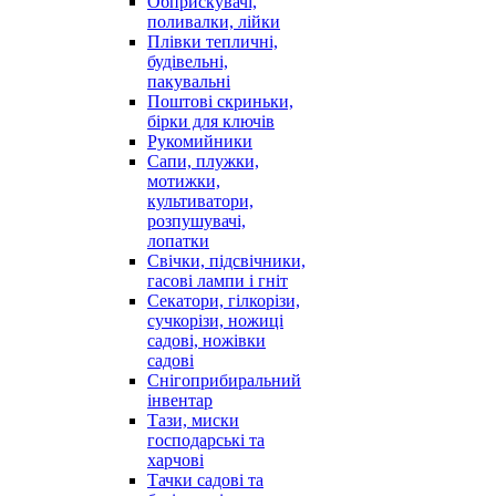
Обприскувачі,
поливалки, лійки
Плівки тепличні,
будівельні,
пакувальні
Поштові скриньки,
бірки для ключів
Рукомийники
Сапи, плужки,
мотижки,
культиватори,
розпушувачі,
лопатки
Свічки, підсвічники,
гасові лампи і гніт
Секатори, гілкорізи,
сучкорізи, ножиці
садові, ножівки
садові
Снігоприбиральний
інвентар
Тази, миски
господарські та
харчові
Тачки садові та