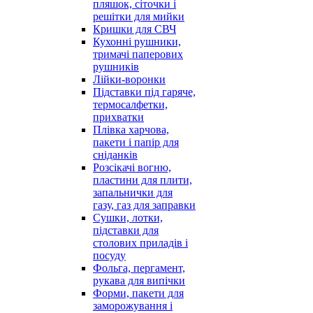
пляшок, сіточки і
решітки для мийки
Кришки для СВЧ
Кухонні рушники,
тримачі паперових
рушників
Лійки-воронки
Підставки під гаряче,
термосалфетки,
прихватки
Плівка харчова,
пакети і папір для
сніданків
Розсікачі вогню,
пластини для плити,
запальнички для
газу, газ для заправки
Сушки, лотки,
підставки для
столових приладів і
посуду
Фольга, пергамент,
рукава для випічки
Форми, пакети для
заморожування і