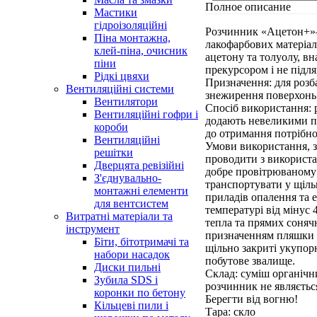
Полное описание
Мастики
гідроізоляційні
Розчинник «Ацетон+»– 
Піна монтажна,
лакофарбових матеріал
клей-піна, очисник
ацетону та толуолу, вн
піни
прекурсором і не підл
Рідкі цвяхи
Призначення: для розба
Вентиляційні системи
знежирення поверхонь
Вентилятори
Спосіб використання:
Вентиляційні гофри і
додають невеликими п
короби
до отримання потрібної
Вентиляційні
Умови використання, з
решітки
проводити з використа
Дверцята ревізійні
добре провітрюваному 
З'єднувально-
транспортувати у щільн
монтажні елементи
приладів опалення та 
для вентсистем
температурі від мінус 
Витратні матеріали та
тепла та прямих соняч
інструмент
призначенням пляшки 
Біти, бітотримачі та
щільно закриті укупор
набори насадок
побутове звалище.
Диски пильні
Склад: суміш органічн
Зубила SDS і
розчинник не являєтьс
коронки по бетону
Берегти від вогню!
Кільцеві пили і
Тара: скло