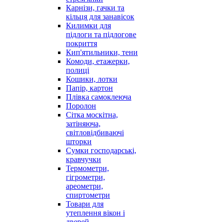
Карнізи, гачки та
кільця для занавісок
Килимки для
підлоги та підлогове
покриття
Кип'ятильники, тени
Комоди, етажерки,
полиці
Кошики, лотки
Папір, картон
Плівка самоклеюча
Поролон
Сітка москітна,
затіняюча,
світловідбиваючі
шторки
Сумки господарські,
кравчучки
Термометри,
гігрометри,
ареометри,
спиртометри
Товари для
утеплення вікон і
дверей