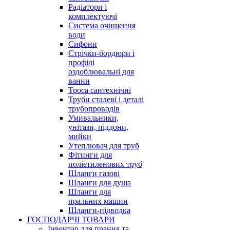
Радіатори і
комплектуючі
Система очищення
води
Сифони
Стрічки-бордюри і
профілі
оздоблювальні для
ванни
Троса сантехнічні
Труби сталеві і деталі
трубопроводів
Умивальники,
унітази, піддони,
мийки
Утеплювач для труб
Фітинги для
поліетиленових труб
Шланги газові
Шланги для душа
Шланги для
пральних машин
Шланги-підводка
ГОСПОДАРЧІ ТОВАРИ
Інвентар для прання та