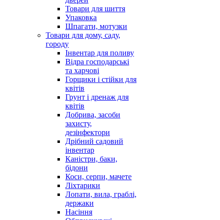
Товари для шиття
Упаковка
Шпагати, мотузки
Товари для дому, саду,
городу
Інвентар для поливу
Відра господарські
та харчові
Горщики і стійки для
квітів
Грунт і дренаж для
квітів
Добрива, засоби
захисту,
дезінфектори
Дрібний садовий
інвентар
Каністри, баки,
бідони
Коси, серпи, мачете
Ліхтарики
Лопати, вила, граблі,
держаки
Насіння