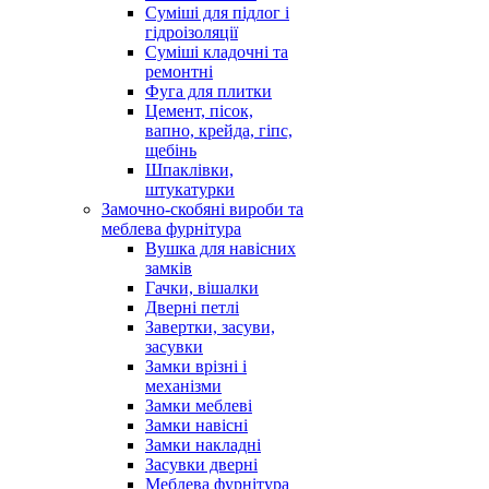
Суміші для підлог і
гідроізоляції
Суміші кладочні та
ремонтні
Фуга для плитки
Цемент, пісок,
вапно, крейда, гіпс,
щебінь
Шпаклівки,
штукатурки
Замочно-скобяні вироби та
меблева фурнітура
Вушка для навісних
замків
Гачки, вішалки
Дверні петлі
Завертки, засуви,
засувки
Замки врізні і
механізми
Замки меблеві
Замки навісні
Замки накладні
Засувки дверні
Меблева фурнітура