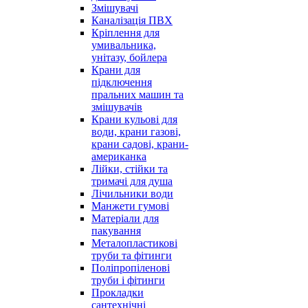
Змішувачі
Каналізація ПВХ
Кріплення для
умивальника,
унітазу, бойлера
Крани для
підключення
пральних машин та
змішувачів
Крани кульові для
води, крани газові,
крани садові, крани-
американка
Лійки, стійки та
тримачі для душа
Лічильники води
Манжети гумові
Матеріали для
пакування
Металопластикові
труби та фітинги
Поліпропіленові
труби і фітинги
Прокладки
сантехнічні