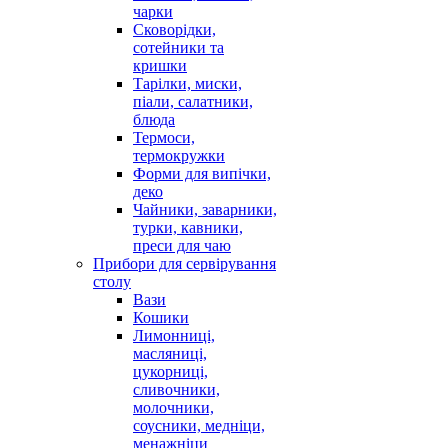
чарки
Сковорідки,
сотейники та
кришки
Тарілки, миски,
піали, салатники,
блюда
Термоси,
термокружки
Форми для випічки,
деко
Чайники, заварники,
турки, кавники,
преси для чаю
Прибори для сервірування
столу
Вази
Кошики
Лимонниці,
масляниці,
цукорниці,
сливочники,
молочники,
соусники, медніци,
менажніци