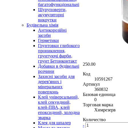
багатофункціональні
Шуруповерти,
акумуляторні
викрутки
Будівельна хімія
Антикорозійні
засоби
Герметики
Грунтовки глибокого
проникнення,
грунтуючі фарби,
грунт Бетонконтакт
250.00
Добавки в будівельні
розчини
Код
Захисні засоби для
10591267
дерев'яних і
Артикул
мінеральних
360832
поверхонь
Базовая единица
Клей універсальний,
0
клей секундний,
Торговая марка
клей-ПВА, клей
Химрезерв
епоксидний, холодна
зварка
Количество
Клея для шпалер
-
Масла та змазки