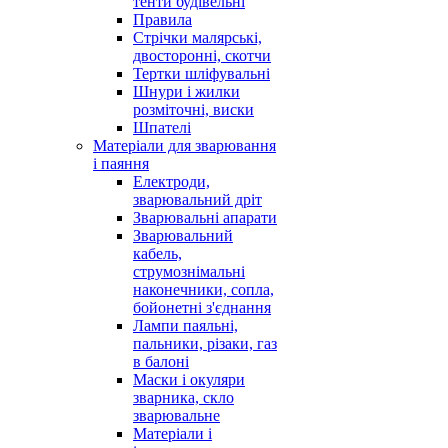
тенти будівельні
Правила
Стрічки малярські,
двосторонні, скотчи
Тертки шліфувальні
Шнури і жилки
розміточні, виски
Шпателі
Матеріали для зварювання
і паяння
Електроди,
зварювальний дріт
Зварювальні апарати
Зварювальний
кабель,
струмознімальні
наконечники, сопла,
бойонетні з'єднання
Лампи паяльні,
пальники, різаки, газ
в балоні
Маски і окуляри
зварника, скло
зварювальне
Матеріали і