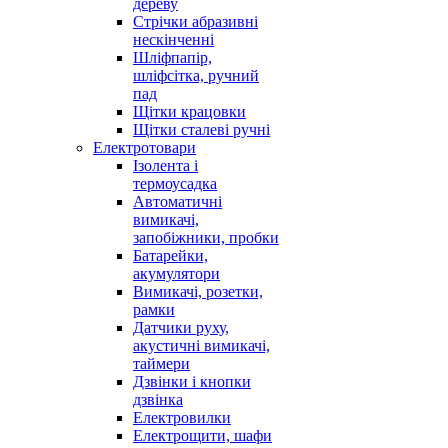
дереву
Стрічки абразивні
нескінченні
Шліфпапір,
шліфсітка, ручний
пад
Щітки крацовки
Щітки сталеві ручні
Електротовари
Ізолента і
термоусадка
Автоматичні
вимикачі,
запобіжники, пробки
Батарейки,
акумулятори
Вимикачі, розетки,
рамки
Датчики руху,
акустичні вимикачі,
таймери
Дзвінки і кнопки
дзвінка
Електровилки
Електрощити, шафи