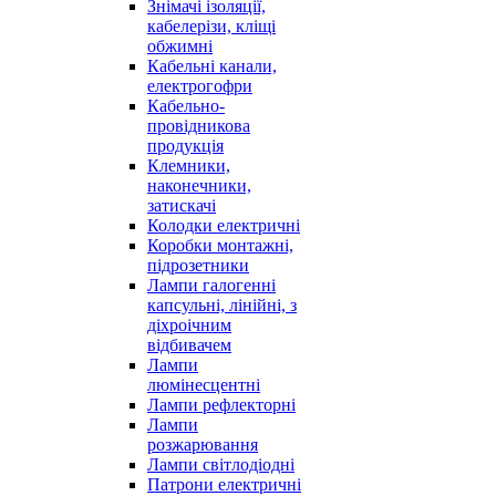
Знімачі ізоляції,
кабелерізи, кліщі
обжимні
Кабельні канали,
електрогофри
Кабельно-
провідникова
продукція
Клемники,
наконечники,
затискачі
Колодки електричні
Коробки монтажні,
підрозетники
Лампи галогенні
капсульні, лінійні, з
діхроічним
відбивачем
Лампи
люмінесцентні
Лампи рефлекторні
Лампи
розжарювання
Лампи світлодіодні
Патрони електричні