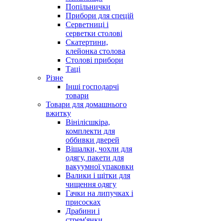
Попільнички
Прибори для спецій
Серветниці і
серветки столові
Скатертини,
клейонка столова
Столові прибори
Таці
Різне
Інші господарчі
товари
Товари для домашнього
вжитку
Вінілісшкіра,
комплекти для
оббивки дверей
Вішалки, чохли для
одягу, пакети для
вакуумної упаковки
Валики і щітки для
чищення одягу
Гачки на липучках і
присосках
Драбини і
стрем'янки