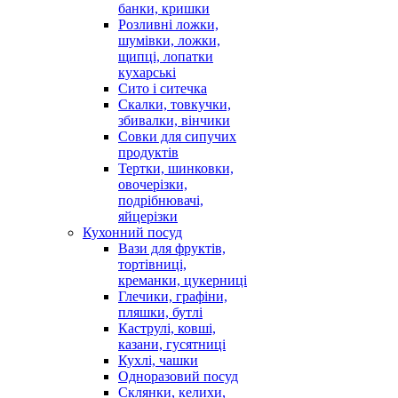
банки, кришки
Розливні ложки,
шумівки, ложки,
щипці, лопатки
кухарські
Сито і ситечка
Скалки, товкучки,
збивалки, вінчики
Совки для сипучих
продуктів
Тертки, шинковки,
овочерізки,
подрібнювачі,
яйцерізки
Кухонний посуд
Вази для фруктів,
тортівниці,
креманки, цукерниці
Глечики, графіни,
пляшки, бутлі
Каструлі, ковші,
казани, гусятниці
Кухлі, чашки
Одноразовий посуд
Склянки, келихи,