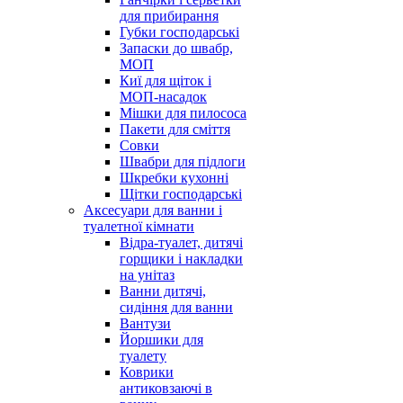
для прибирання
Губки господарські
Запаски до швабр,
МОП
Киї для щіток і
МОП-насадок
Мішки для пилососа
Пакети для сміття
Совки
Швабри для підлоги
Шкребки кухонні
Щітки господарські
Аксесуари для ванни і
туалетної кімнати
Відра-туалет, дитячі
горщики і накладки
на унітаз
Ванни дитячі,
сидіння для ванни
Вантузи
Йоршики для
туалету
Коврики
антиковзаючі в