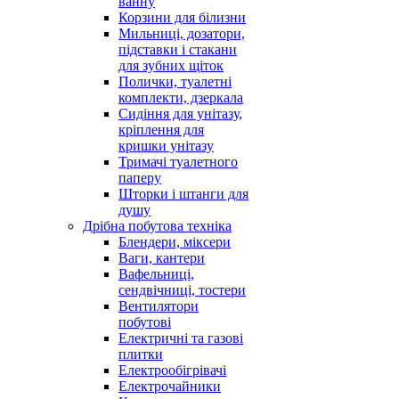
ванну
Корзини для білизни
Мильниці, дозатори,
підставки і стакани
для зубних щіток
Полички, туалетні
комплекти, дзеркала
Сидіння для унітазу,
кріплення для
кришки унітазу
Тримачі туалетного
паперу
Шторки і штанги для
душу
Дрібна побутова техніка
Блендери, міксери
Ваги, кантери
Вафельниці,
сендвічниці, тостери
Вентилятори
побутові
Електричні та газові
плитки
Електрообігрівачі
Електрочайники