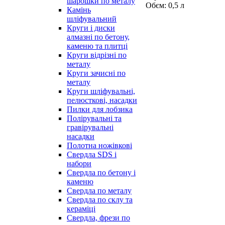
шарошки по металу
Обєм: 0,5 л
Камінь
шліфувальний
Круги і диски
алмазні по бетону,
каменю та плитці
Круги відрізні по
металу
Круги зачисні по
металу
Круги шліфувальні,
пелюсткові, насадки
Пилки для лобзика
Полірувальні та
гравірувальні
насадки
Полотна ножівкові
Свердла SDS і
набори
Свердла по бетону і
каменю
Свердла по металу
Свердла по склу та
кераміці
Свердла, фрези по