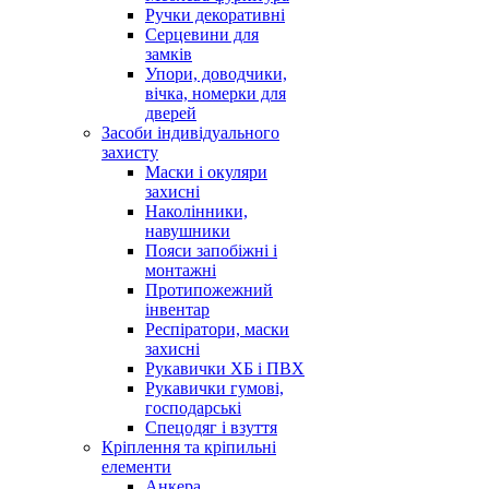
Ручки декоративні
Серцевини для
замків
Упори, доводчики,
вічка, номерки для
дверей
Засоби індивідуального
захисту
Маски і окуляри
захисні
Наколінники,
навушники
Пояси запобіжні і
монтажні
Протипожежний
інвентар
Респіратори, маски
захисні
Рукавички ХБ і ПВХ
Рукавички гумові,
господарські
Спецодяг і взуття
Кріплення та кріпильні
елементи
Анкера