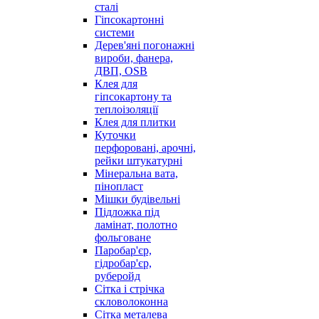
сталі
Гіпсокартонні
системи
Дерев'яні погонажні
вироби, фанера,
ДВП, OSB
Клея для
гіпсокартону та
теплоізоляції
Клея для плитки
Куточки
перфоровані, арочні,
рейки штукатурні
Мінеральна вата,
пінопласт
Мішки будівельні
Підложка під
ламінат, полотно
фольговане
Паробар'єр,
гідробар'єр,
руберойд
Сітка і стрічка
скловолоконна
Сітка металева