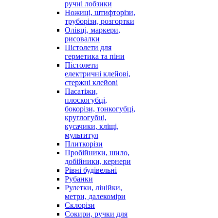
ручні лобзики
Ножиці, штифторізи,
труборізи, розгортки
Олівці, маркери,
рисовалки
Пістолети для
герметика та піни
Пістолети
електричні клейові,
стержні клейові
Пасатіжи,
плоскогубці,
бокорізи, тонкогубці,
круглогубці,
кусачики, кліщі,
мультитул
Плиткорізи
Пробійники, шило,
добійники, кернери
Рівні будівельні
Рубанки
Рулетки, лінійки,
метри, далекоміри
Склорізи
Сокири, ручки для