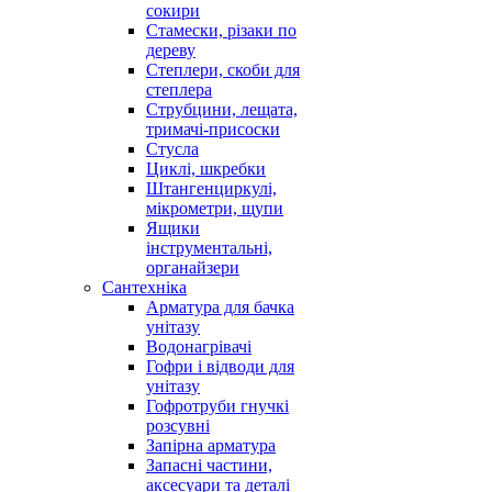
сокири
Стамески, різаки по
дереву
Степлери, скоби для
степлера
Струбцини, лещата,
тримачі-присоски
Стусла
Циклі, шкребки
Штангенциркулі,
мікрометри, щупи
Ящики
інструментальні,
органайзери
Сантехніка
Арматура для бачка
унітазу
Водонагрівачі
Гофри і відводи для
унітазу
Гофротруби гнучкі
розсувні
Запірна арматура
Запасні частини,
аксесуари та деталі