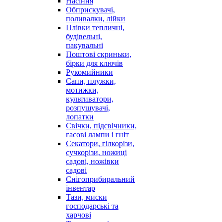
Насіння
Обприскувачі,
поливалки, лійки
Плівки тепличні,
будівельні,
пакувальні
Поштові скриньки,
бірки для ключів
Рукомийники
Сапи, плужки,
мотижки,
культиватори,
розпушувачі,
лопатки
Свічки, підсвічники,
гасові лампи і гніт
Секатори, гілкорізи,
сучкорізи, ножиці
садові, ножівки
садові
Снігоприбиральний
інвентар
Тази, миски
господарські та
харчові