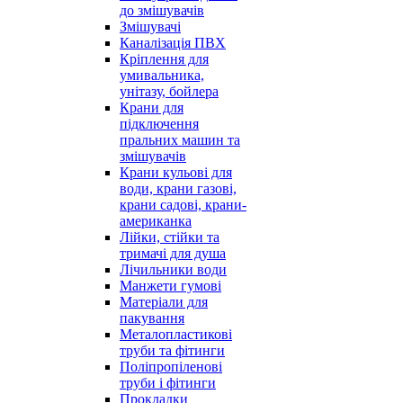
до змішувачів
Змішувачі
Каналізація ПВХ
Кріплення для
умивальника,
унітазу, бойлера
Крани для
підключення
пральних машин та
змішувачів
Крани кульові для
води, крани газові,
крани садові, крани-
американка
Лійки, стійки та
тримачі для душа
Лічильники води
Манжети гумові
Матеріали для
пакування
Металопластикові
труби та фітинги
Поліпропіленові
труби і фітинги
Прокладки