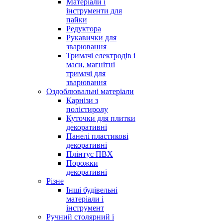
Матеріали і
інструменти для
пайки
Редуктора
Рукавички для
зварювання
Тримачі електродів і
маси, магнітні
тримачі для
зварювання
Оздоблювальні матеріали
Карнізи з
полістиролу
Куточки для плитки
декоративні
Панелі пластикові
декоративні
Плінтус ПВХ
Порожки
декоративні
Різне
Інші будівельні
матеріали і
інструмент
Ручний столярний і