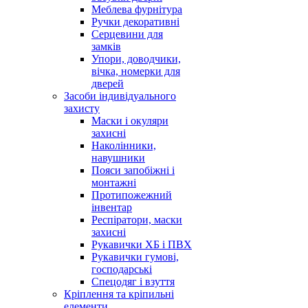
Меблева фурнітура
Ручки декоративні
Серцевини для
замків
Упори, доводчики,
вічка, номерки для
дверей
Засоби індивідуального
захисту
Маски і окуляри
захисні
Наколінники,
навушники
Пояси запобіжні і
монтажні
Протипожежний
інвентар
Респіратори, маски
захисні
Рукавички ХБ і ПВХ
Рукавички гумові,
господарські
Спецодяг і взуття
Кріплення та кріпильні
елементи