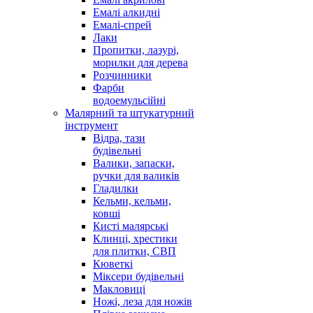
Емалі алкидні
Емалі-спрей
Лаки
Пропитки, лазурі,
морилки для дерева
Розчинники
Фарби
водоемульсійні
Малярний та штукатурний
інструмент
Відра, тази
будівельні
Валики, запаски,
ручки для валиків
Гладилки
Кельми, кельми,
ковші
Кисті малярські
Клинці, хрестики
для плитки, СВП
Кюветкі
Міксери будівельні
Макловиці
Ножі, леза для ножів