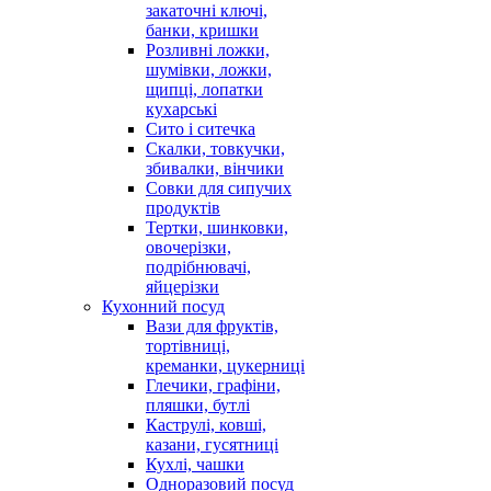
закаточні ключі,
банки, кришки
Розливні ложки,
шумівки, ложки,
щипці, лопатки
кухарські
Сито і ситечка
Скалки, товкучки,
збивалки, вінчики
Совки для сипучих
продуктів
Тертки, шинковки,
овочерізки,
подрібнювачі,
яйцерізки
Кухонний посуд
Вази для фруктів,
тортівниці,
креманки, цукерниці
Глечики, графіни,
пляшки, бутлі
Каструлі, ковші,
казани, гусятниці
Кухлі, чашки
Одноразовий посуд