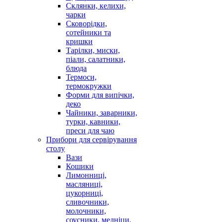
Склянки, келихи,
чарки
Сковорідки,
сотейники та
кришки
Тарілки, миски,
піали, салатники,
блюда
Термоси,
термокружки
Форми для випічки,
деко
Чайники, заварники,
турки, кавники,
преси для чаю
Прибори для сервірування
столу
Вази
Кошики
Лимонниці,
масляниці,
цукорниці,
сливочники,
молочники,
соусники, медніци,