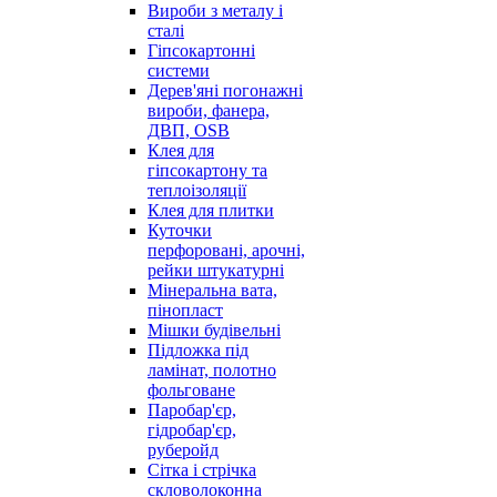
Вироби з металу і
сталі
Гіпсокартонні
системи
Дерев'яні погонажні
вироби, фанера,
ДВП, OSB
Клея для
гіпсокартону та
теплоізоляції
Клея для плитки
Куточки
перфоровані, арочні,
рейки штукатурні
Мінеральна вата,
пінопласт
Мішки будівельні
Підложка під
ламінат, полотно
фольговане
Паробар'єр,
гідробар'єр,
руберойд
Сітка і стрічка
скловолоконна