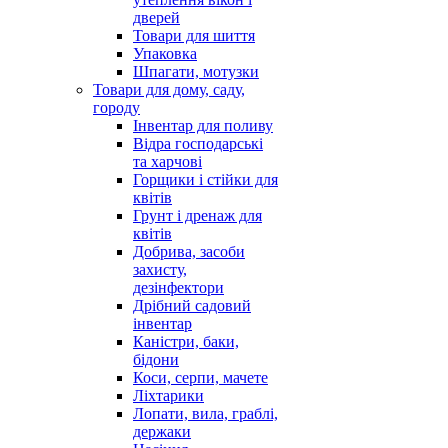
дверей
Товари для шиття
Упаковка
Шпагати, мотузки
Товари для дому, саду,
городу
Інвентар для поливу
Відра господарські
та харчові
Горщики і стійки для
квітів
Грунт і дренаж для
квітів
Добрива, засоби
захисту,
дезінфектори
Дрібний садовий
інвентар
Каністри, баки,
бідони
Коси, серпи, мачете
Ліхтарики
Лопати, вила, граблі,
держаки