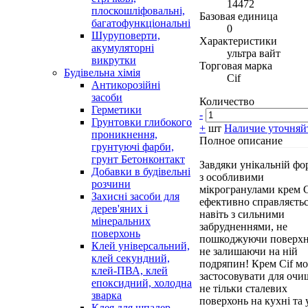
14472
плоскошліфовальні,
Базовая единица
багатофункціональні
0
Шуруповерти,
Характеристики
акумуляторні
ультра вайт
викрутки
Торговая марка
Будівельна хімія
Cif
Антикорозійні
засоби
Количество
Герметики
-
Грунтовки глибокого
+
шт
Наличие уточняй
проникнення,
Полное описание
грунтуючі фарби,
грунт Бетонконтакт
Завдяки унікальній фо
Добавки в будівельні
з особливими
розчини
мікрогранулами крем C
Захисні засоби для
ефективно справляєть
дерев'яних і
навіть з сильними
мінеральних
забрудненнями, не
поверхонь
пошкоджуючи поверхн
Клей універсальний,
не залишаючи на ній
клей секундний,
подряпин! Крем Cif м
клей-ПВА, клей
застосовувати для оч
епоксидний, холодна
не тільки сталевих
зварка
поверхонь на кухні та 
Клея для шпалер