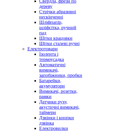
Свердла, фрези по
дереву
Стрічки абразивні
нескінченні
Шліфпапір,
шліфсітка, ручний
пад
Щітки крацовки
Щітки сталеві ручні
Електротовари
Ізолента і
термоусадка
Автоматичні
вимикачі,
запобіжники, пробки
Батарейки,
акумулятори
Вимикачі, розетки,
рамки
Датчики руху,
акустичні вимикачі,
таймери
Дзвінки і кнопки
дзвінка
Електровилки