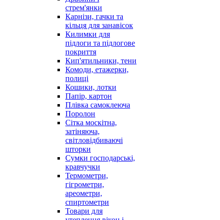
стрем'янки
Карнізи, гачки та
кільця для занавісок
Килимки для
підлоги та підлогове
покриття
Кип'ятильники, тени
Комоди, етажерки,
полиці
Кошики, лотки
Папір, картон
Плівка самоклеюча
Поролон
Сітка москітна,
затіняюча,
світловідбиваючі
шторки
Сумки господарські,
кравчучки
Термометри,
гігрометри,
ареометри,
спиртометри
Товари для
утеплення вікон і