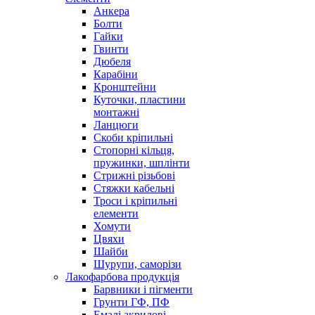
Анкера
Болти
Гайки
Гвинти
Дюбеля
Карабіни
Кронштейни
Куточки, пластини
монтажні
Ланцюги
Скоби кріпильні
Стопорні кільця,
пружинки, шплінти
Стрижні різьбові
Стяжки кабельні
Троси і кріпильні
елементи
Хомути
Цвяхи
Шайби
Шурупи, саморізи
Лакофарбова продукція
Барвники і пігменти
Грунти ГФ, ПФ
Емалі акрилові