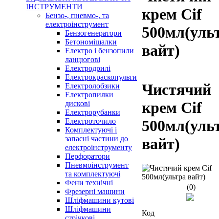
ІНСТРУМЕНТИ
крем Cif
Бензо-, пневмо-, та
електроінструмент
500мл(уль
Бензогенератори
Бетономішалки
вайт)
Електро і бензопили
ланцюгові
Електродрилі
Електрокраскопульти
Чистячий
Електролобзики
Електропилки
крем Cif
дискові
Електрорубанки
Електроточило
500мл(уль
Комплектуючі і
запасні частини до
вайт)
електроінструменту
Перфоратори
Пневмоінструмент
та комплектуючі
Фени технічні
(0)
Фрезерні машини
Шліфмашини кутові
Шліфмашини
Код
стрічкові,