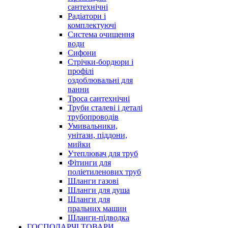
сантехнічні
Радіатори і
комплектуючі
Система очищення
води
Сифони
Стрічки-бордюри і
профілі
оздоблювальні для
ванни
Троса сантехнічні
Труби сталеві і деталі
трубопроводів
Умивальники,
унітази, піддони,
мийки
Утеплювач для труб
Фітинги для
поліетиленових труб
Шланги газові
Шланги для душа
Шланги для
пральних машин
Шланги-підводка
ГОСПОДАРЧІ ТОВАРИ