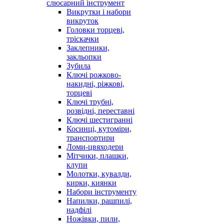
слюсарний інструмент
Викрутки і набори
викруток
Головки торцеві,
тріскачки
Заклепники,
закльопки
Зубила
Ключі рожково-
накидні, ріжкові,
торцеві
Ключі трубні,
розвідні, переставні
Ключі шестигранні
Косинці, кутоміри,
транспортири
Ломи-цвяходери
Мітчики, плашки,
клупи
Молотки, кувалди,
кирки, киянки
Набори інструменту
Напилки, рашпилі,
надфілі
Ножівки, пили,