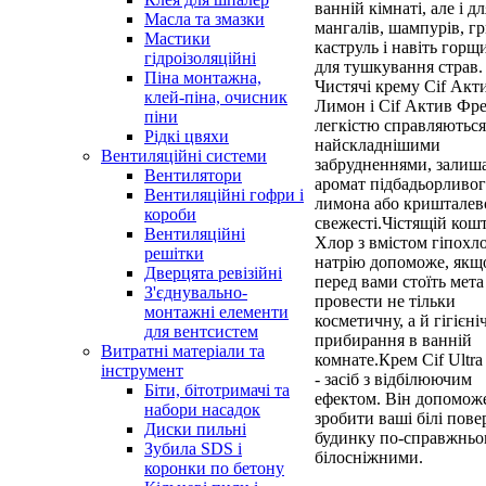
ванній кімнаті, але і дл
Масла та змазки
мангалів, шампурів, гр
Мастики
каструль і навіть горщ
гідроізоляційні
для тушкування страв.
Піна монтажна,
Чистячі крему Cif Акт
клей-піна, очисник
Лимон і Cif Актив Фр
піни
легкістю справляються
Рідкі цвяхи
найскладнішими
Вентиляційні системи
забрудненнями, залиш
Вентилятори
аромат підбадьорливо
Вентиляційні гофри і
лимона або кришталев
короби
свежесті.Чістящій кошт
Вентиляційні
Хлор з вмістом гіпохл
решітки
натрію допоможе, якщ
Дверцята ревізійні
перед вами стоїть мета
З'єднувально-
провести не тільки
монтажні елементи
косметичну, а й гігієні
для вентсистем
прибирання в ванній
Витратні матеріали та
комнате.Крем Cif Ultra
інструмент
- засіб з відбілюючим
Біти, бітотримачі та
ефектом. Він допомож
набори насадок
зробити ваші білі пове
Диски пильні
будинку по-справжнь
Зубила SDS і
білосніжними.
коронки по бетону