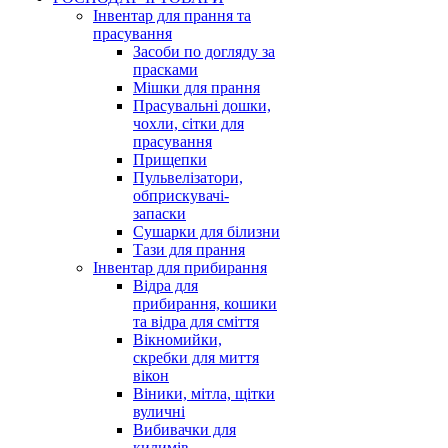
Інвентар для прання та
прасування
Засоби по догляду за
прасками
Мішки для прання
Прасувальні дошки,
чохли, сітки для
прасування
Прищепки
Пульвелізатори,
обприскувачі-
запаски
Сушарки для білизни
Тази для прання
Інвентар для прибирання
Відра для
прибирання, кошики
та відра для сміття
Вікномийки,
скребки для миття
вікон
Віники, мітла, щітки
вуличні
Вибивачки для
килимів