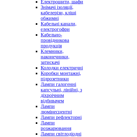
Електрощити, шафи
Знімачі ізоляції,
кабелерізи, кліщі
обжимні
Кабельні канали,
електрогофри
Кабельно-
провідникова
продукція
Клемники,
наконечники,
затискачі
Колодки електричні
Коробки монтажні,
підрозетники
Лампи галогенні
капсульні, лінійні, з
діхроічним
відбивачем
Лампи
люмінесцентні
Лампи рефлекторні
Лампи
розжарювання
Лампи світлодіодні