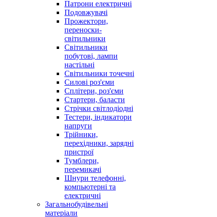
Патрони електричні
Подовжувачі
Прожектори,
переноски-
світильники
Світильники
побутові, лампи
настільні
Світильники точечні
Силові роз'єми
Сплітери, роз'єми
Стартери, баласти
Стрічки світлодіодні
Тестери, індикатори
напруги
Трійники,
перехідники, зарядні
пристрої
Тумблери,
перемикачі
Шнури телефонні,
компьютерні та
електричні
Загальнобудівельні
матеріали