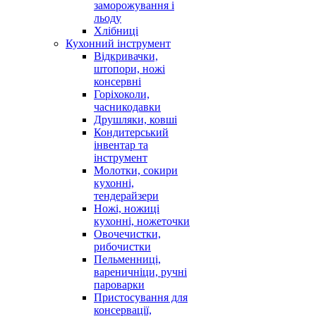
заморожування і
льоду
Хлібниці
Кухонний інструмент
Відкривачки,
штопори, ножі
консервні
Горіхоколи,
часникодавки
Друшляки, ковші
Кондитерський
інвентар та
інструмент
Молотки, сокири
кухонні,
тендерайзери
Ножі, ножиці
кухонні, ножеточки
Овочечистки,
рибочистки
Пельменниці,
вареничніци, ручні
пароварки
Пристосування для
консервації,