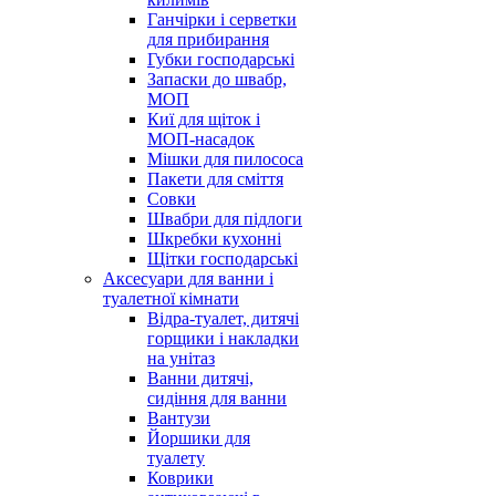
Ганчірки і серветки
для прибирання
Губки господарські
Запаски до швабр,
МОП
Киї для щіток і
МОП-насадок
Мішки для пилососа
Пакети для сміття
Совки
Швабри для підлоги
Шкребки кухонні
Щітки господарські
Аксесуари для ванни і
туалетної кімнати
Відра-туалет, дитячі
горщики і накладки
на унітаз
Ванни дитячі,
сидіння для ванни
Вантузи
Йоршики для
туалету
Коврики