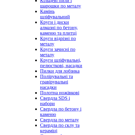
Кільцеві пили і
шарошки по металу
Камінь
шліфувальний
Круги і диски
алмазні по бетону,
каменю та плитці
Круги відрізні по
металу
Круги зачисні по
металу
Круги шліфувальні,
пелюсткові, насадки
Пилки для лобзика
Полірувальні та
гравірувальні
насадки
Полотна ножівкові
Свердла SDS і
набори
Свердла по бетону і
каменю
Свердла по металу
Свердла по склу та
кераміці