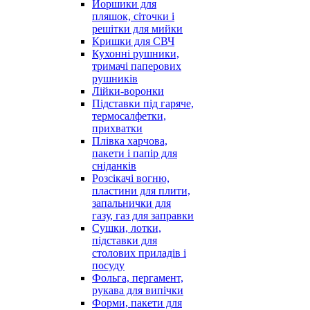
Йоршики для
пляшок, сіточки і
решітки для мийки
Кришки для СВЧ
Кухонні рушники,
тримачі паперових
рушників
Лійки-воронки
Підставки під гаряче,
термосалфетки,
прихватки
Плівка харчова,
пакети і папір для
сніданків
Розсікачі вогню,
пластини для плити,
запальнички для
газу, газ для заправки
Сушки, лотки,
підставки для
столових приладів і
посуду
Фольга, пергамент,
рукава для випічки
Форми, пакети для