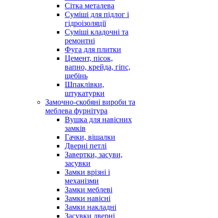
Сітка металева
Суміші для підлог і
гідроізоляції
Суміші кладочні та
ремонтні
Фуга для плитки
Цемент, пісок,
вапно, крейда, гіпс,
щебінь
Шпаклівки,
штукатурки
Замочно-скобяні вироби та
меблева фурнітура
Вушка для навісних
замків
Гачки, вішалки
Дверні петлі
Завертки, засуви,
засувки
Замки врізні і
механізми
Замки меблеві
Замки навісні
Замки накладні
Засувки дверні