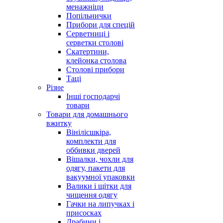
менажніци
Попільнички
Прибори для спецій
Серветниці і
серветки столові
Скатертини,
клейонка столова
Столові прибори
Таці
Різне
Інші господарчі
товари
Товари для домашнього
вжитку
Вінілісшкіра,
комплекти для
оббивки дверей
Вішалки, чохли для
одягу, пакети для
вакуумної упаковки
Валики і щітки для
чищення одягу
Гачки на липучках і
присосках
Драбини і