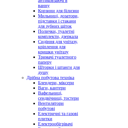
антиковзаючі в
ванну
Корзини для білизни
Мильниці, дозатори,
підставки і стакани
для зубних щіток
Полички, туалетні
комплекти, дзеркала
Сидіння для унітазу,
кріплення для
кришки унітазу
Тримачі туалетного
паперу
Шторки і штанги для
душу
Дрібна побутова техніка
Блендери, міксери
Ваги, кантери
Вафельниці,
сендвічниці, тостери
Вентилятори
побутові
Електричні та газові
плитки
Електрообігрівачі