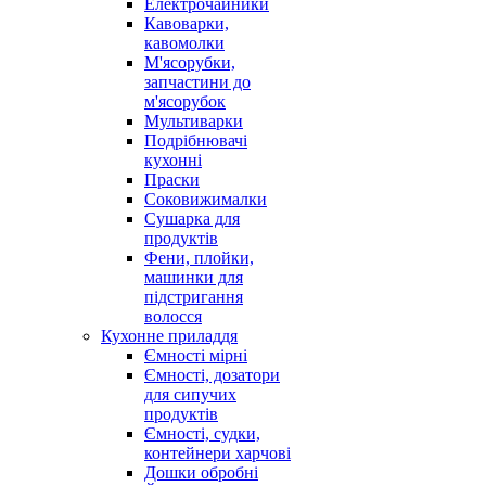
Електрочайники
Кавоварки,
кавомолки
М'ясорубки,
запчастини до
м'ясорубок
Мультиварки
Подрібнювачі
кухонні
Праски
Соковижималки
Сушарка для
продуктів
Фени, плойки,
машинки для
підстригання
волосся
Кухонне приладдя
Ємності мірні
Ємності, дозатори
для сипучих
продуктів
Ємності, судки,
контейнери харчові
Дошки обробні