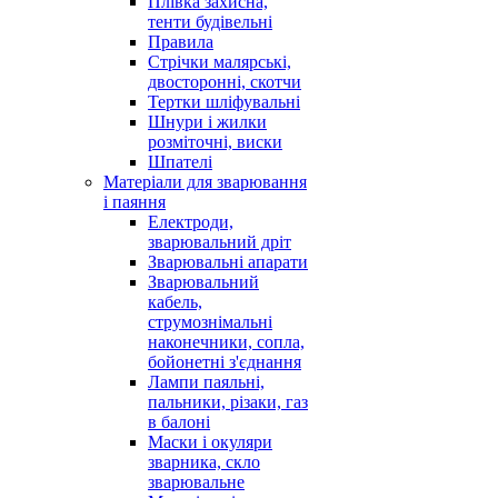
Плівка захисна,
тенти будівельні
Правила
Стрічки малярські,
двосторонні, скотчи
Тертки шліфувальні
Шнури і жилки
розміточні, виски
Шпателі
Матеріали для зварювання
і паяння
Електроди,
зварювальний дріт
Зварювальні апарати
Зварювальний
кабель,
струмознімальні
наконечники, сопла,
бойонетні з'єднання
Лампи паяльні,
пальники, різаки, газ
в балоні
Маски і окуляри
зварника, скло
зварювальне